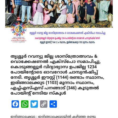
തൃശ്ശൂർ റവന്യു ജില്ല ശാസ്ത്രോത്സവം &
വൊക്കേഷണൽ എക്സ്പോ സമാപിച്ചു,
കൊടുങ്ങല്ലൂർ വിദ്യാഭ്യാസ ഉപജില്ല 1234
പോയിന്റോടെ ഓവറോൾ ചാമ്പ്യൻഷിപ്പ്
നേടി. തൃശ്ശൂർ ഈസ്റ്റ് (1144) രണ്ടാം സ്ഥാനം,
ഇരിങ്ങാലക്കുട (1103) മൂന്നാം സ്ഥാനം,
എച്ച്എസ്എസ് പനങ്ങാട് (346) കൂടുതൽ
പോയിന്റ് നേടിയ സ്കൂൾ
Facebook
WhatsApp
Twitter
Copy
Share
Link
ഇരിങ്ങാലക്കുട : ഇരിങ്ങാലക്കുടയിൽ കഴിഞ്ഞ രണ്ടു