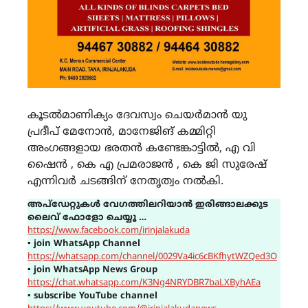
കൂടൽമാണിക്യം ദേവസ്വം ചെയർമാൻ യു
പ്രദീപ് മേനോൻ, മാനേജിങ് കമ്മിറ്റി
അംഗങ്ങളായ ഭരതൻ കണ്ടേങ്കാട്ടിൽ, എ വി
ഷൈൻ , കെ എ പ്രമരാജൻ , കെ ജി സുരേഷ്
എന്നിവർ ചടങ്ങിന് നേതൃത്വം നൽകി.
അപ്ഡേറ്റുകൾ വേഗത്തിലറിയാൻ ഇരിങ്ങാലക്കുട
ലൈവ് ഫോളോ ചെയ്യൂ …
https://www.facebook.com/irinjalakuda
▪
join WhatsApp Channel
https://whatsapp.com/channel/0029Va4ic6cBKfhytWZQed3O
▪
join WhatsApp News Group
https://chat.whatsapp.com/K3Ng4NRYDBR7baLXByhAEa
▪
subscribe YouTube channel