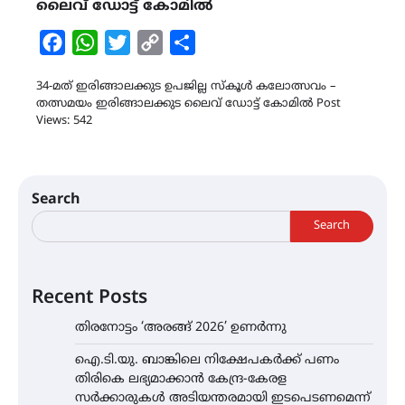
ലൈവ് ഡോട്ട് കോമിൽ
Facebook
WhatsApp
Twitter
Copy
Share
Link
34-മത് ഇരിങ്ങാലക്കുട ഉപജില്ല സ്കൂൾ കലോത്സവം –
തത്സമയം ഇരിങ്ങാലക്കുട ലൈവ് ഡോട്ട് കോമിൽ Post
Views: 542
Search
Search
Recent Posts
തിരനോട്ടം ‘അരങ്ങ് 2026’ ഉണർന്നു
ഐ.ടി.യു. ബാങ്കിലെ നിക്ഷേപകർക്ക് പണം
തിരികെ ലഭ്യമാക്കാൻ കേന്ദ്ര-കേരള
സർക്കാരുകൾ അടിയന്തരമായി ഇടപെടണമെന്ന്