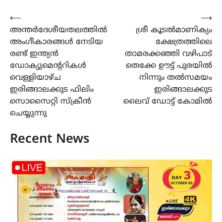
Post
⟵
⟶
അന്തർദേശീയതലത്തിൽ
ശ്രീ കൂടൽമാണിക്യം
navigation
അംഗീകാരങ്ങൾ നേടിയ
ക്ഷേത്രത്തിലെ
രണ്ട് ഇന്ത്യൻ
താമരക്കഞ്ഞി വഴിപാട്
ഡോക്യുമെന്ററികൾ
തെക്കേ ഊട്ട് പുരയിൽ
വെള്ളിയാഴ്ച
നിന്നും തൽസമയം
ഇരിങ്ങാലക്കുട ഫിലിം
ഇരിങ്ങാലക്കുട
സൊസൈറ്റി സ്ക്രീൻ
ലൈവ് ഡോട്ട് കോമിൽ
ചെയ്യുന്നു
Recent News