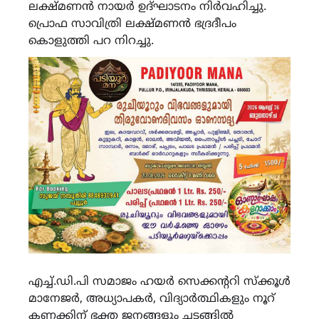
ലക്ഷ്മണൻ നായർ ഉദ്ഘാടനം നിർവഹിച്ചു.
പ്രൊഫ സാവിത്രി ലക്ഷ്മണൻ ഭദ്രദീപം
കൊളുത്തി പറ നിറച്ചു.
എച്ച്.ഡി.പി സമാജം ഹയർ സെക്കന്ററി സ്ക്കൂൾ
മാനേജർ, അധ്യാപകർ, വിദ്യാർത്ഥികളും നൂറ്
കണക്കിന് ഭക്ത ജനങ്ങളും ചടങ്ങിൽ