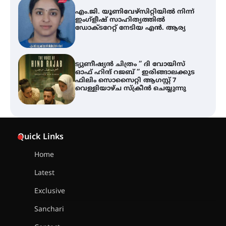
ട്യുണീഷ്യൻ ചിത്രം ” ദി വോയിസ്
ഓഫ് ഹിന്ദ് റജബ് ” ഇരിങ്ങാലക്കുട
ഫിലിം സൊസൈറ്റി ആഗസ്റ്റ് 7
വെള്ളിയാഴ്ച സ്‌ക്രീൻ ചെയ്യുന്നു
തിരനോട്ടം ‘അരങ്ങ് 2026’ ഉണർന്നു
ഐ.ടി.യു. ബാങ്കിലെ
നിക്ഷേപകർക്ക് പണം തിരികെ
ലഭ്യമാക്കാൻ കേന്ദ്ര-കേരള
Quick Links
സർക്കാരുകൾ അടിയന്തരമായി
ഇടപെടണമെന്ന് ഐ.ടി.യു. ബാങ്ക്
നിക്ഷേപക സംരക്ഷണ സമിതി
Home
Latest
ശക്തമായ കാറ്റിന് സാധ്യത –
ആഗസ്റ്റ് 12 വരെ മഴ തുടരും,
Exclusive
തൃശൂർ ജില്ലയിൽ മഞ്ഞ അലർട്ട്
Sanchari