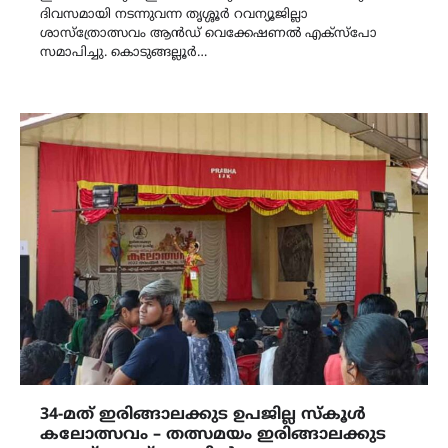
ദിവസമായി നടന്നുവന്ന തൃശ്ശൂർ റവന്യൂജില്ലാ
ശാസ്ത്രോത്സവം ആൻഡ് വെക്കേഷണൽ എക്സ്പോ
സമാപിച്ചു. കൊടുങ്ങല്ലൂർ…
34-മത് ഇരിങ്ങാലക്കുട ഉപജില്ല സ്കൂൾ
കലോത്സവം – തത്സമയം ഇരിങ്ങാലക്കുട