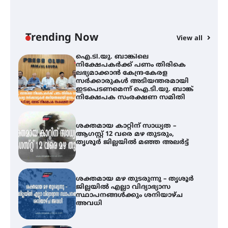
ഇ
നിക്ഷേപകർക്ക് പണം തിരികെ
ലഭ്യമാക്കാൻ കേന്ദ്ര-കേരള
ന
സർക്കാരുകൾ അടിയന്തരമായി
ഇടപെടണമെന്ന് ഐ.ടി.യു. ബാങ്ക്
Trending Now
View all
നിക്ഷേപക സംരക്ഷണ സമിതി
ശക്തമായ കാറ്റിന് സാധ്യത –
ആഗസ്റ്റ് 12 വരെ മഴ തുടരും,
തൃശൂർ ജില്ലയിൽ മഞ്ഞ അലർട്ട്
ശക്തമായ മഴ തുടരുന്നു – തൃശൂർ
ജില്ലയിൽ എല്ലാ വിദ്യാഭ്യാസ
സ്ഥാപനങ്ങൾക്കും ശനിയാഴ്ച
അവധി
എം.ജി. യൂണിവേഴ്‌സിറ്റിയിൽ നിന്ന്
ഇംഗ്ളീഷ് സാഹിത്യത്തിൽ
ഡോക്ടറേറ്റ് നേടിയ എൻ. ആര്യ