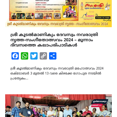
ശ്രീ കൂടൽമാണിക്യം ദേവസ്വം നവരാത്രി
നൃത്ത-സംഗീതോത്സവം 2024 – മൂന്നാം
ദിവസത്തെ കലാപരിപാടികൾ
Facebook
WhatsApp
Twitter
Copy
Share
Link
ശ്രീ കൂടൽമാണിക്യം ദേവസ്വം നവരാത്രി മഹോത്സവം 2024
ഒക്ടോബർ 3 മുതൽ 13 വരെ കിഴക്കേ ഗോപുര നടയിൽ
പ്രത്യേകം…