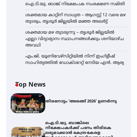
ഐ.ടി.യു. ബാങ്ക് നിക്ഷേപക സംരക്ഷണ സമിതി
ശക്തമായ കാറ്റിന് സാധ്യത – ആഗസ്റ്റ് 12 വരെ മഴ
തുടരും, തൃശൂർ ജില്ലയിൽ മഞ്ഞ അലർട്ട്
ശക്തമായ മഴ തുടരുന്നു – തൃശൂർ ജില്ലയിൽ
എല്ലാ വിദ്യാഭ്യാസ സ്ഥാപനങ്ങൾക്കും ശനിയാഴ്ച
അവധി
എം.ജി. യൂണിവേഴ്‌സിറ്റിയിൽ നിന്ന് ഇംഗ്ളീഷ്
സാഹിത്യത്തിൽ ഡോക്ടറേറ്റ് നേടിയ എൻ. ആര്യ
Top News
തിരനോട്ടം ‘അരങ്ങ് 2026’ ഉണർന്നു
ഐ.ടി.യു. ബാങ്കിലെ
നിക്ഷേപകർക്ക് പണം തിരികെ
ലഭ്യമാക്കാൻ കേന്ദ്ര-കേരള