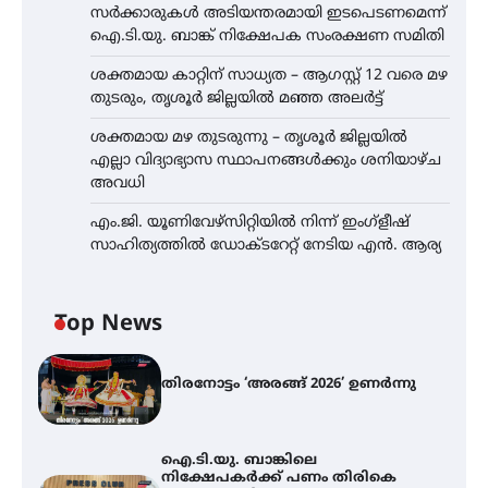
സർക്കാരുകൾ അടിയന്തരമായി ഇടപെടണമെന്ന്
ഐ.ടി.യു. ബാങ്ക് നിക്ഷേപക സംരക്ഷണ സമിതി
ശക്തമായ കാറ്റിന് സാധ്യത – ആഗസ്റ്റ് 12 വരെ മഴ
തുടരും, തൃശൂർ ജില്ലയിൽ മഞ്ഞ അലർട്ട്
ശക്തമായ മഴ തുടരുന്നു – തൃശൂർ ജില്ലയിൽ
എല്ലാ വിദ്യാഭ്യാസ സ്ഥാപനങ്ങൾക്കും ശനിയാഴ്ച
അവധി
എം.ജി. യൂണിവേഴ്‌സിറ്റിയിൽ നിന്ന് ഇംഗ്ളീഷ്
സാഹിത്യത്തിൽ ഡോക്ടറേറ്റ് നേടിയ എൻ. ആര്യ
Top News
തിരനോട്ടം ‘അരങ്ങ് 2026’ ഉണർന്നു
ഐ.ടി.യു. ബാങ്കിലെ
നിക്ഷേപകർക്ക് പണം തിരികെ