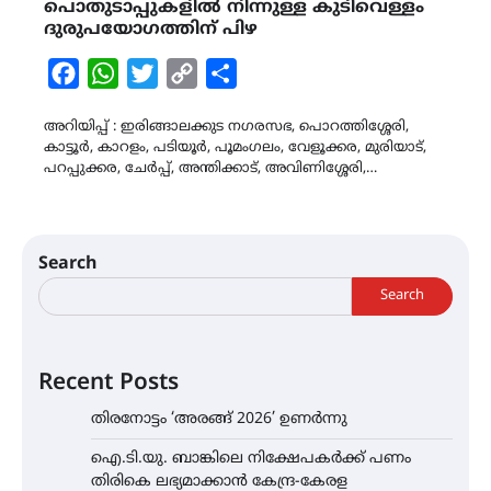
പൊതുടാപ്പുകളിൽ നിന്നുള്ള കുടിവെള്ളം
ദുരുപയോഗത്തിന് പിഴ
Facebook
WhatsApp
Twitter
Copy
Share
Link
അറിയിപ്പ് : ഇരിങ്ങാലക്കുട നഗരസഭ, പൊറത്തിശ്ശേരി,
കാട്ടൂർ, കാറളം, പടിയൂർ, പൂമംഗലം, വേളൂക്കര, മുരിയാട്,
പറപ്പുക്കര, ചേർപ്പ്, അന്തിക്കാട്, അവിണിശ്ശേരി,…
Search
Search
Recent Posts
തിരനോട്ടം ‘അരങ്ങ് 2026’ ഉണർന്നു
ഐ.ടി.യു. ബാങ്കിലെ നിക്ഷേപകർക്ക് പണം
തിരികെ ലഭ്യമാക്കാൻ കേന്ദ്ര-കേരള