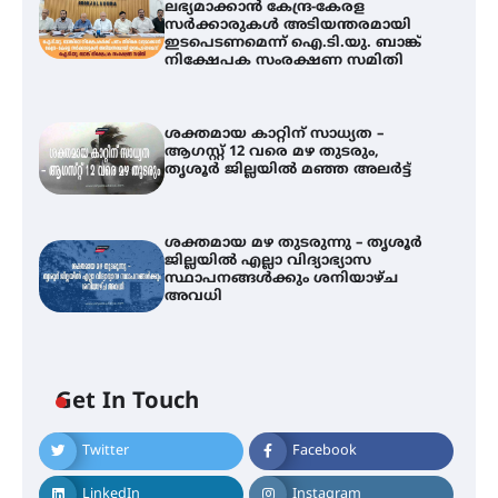
ലഭ്യമാക്കാൻ കേന്ദ്ര-കേരള
സർക്കാരുകൾ അടിയന്തരമായി
ഇടപെടണമെന്ന് ഐ.ടി.യു. ബാങ്ക്
നിക്ഷേപക സംരക്ഷണ സമിതി
ശക്തമായ കാറ്റിന് സാധ്യത –
ആഗസ്റ്റ് 12 വരെ മഴ തുടരും,
തൃശൂർ ജില്ലയിൽ മഞ്ഞ അലർട്ട്
ശക്തമായ മഴ തുടരുന്നു – തൃശൂർ
ജില്ലയിൽ എല്ലാ വിദ്യാഭ്യാസ
സ്ഥാപനങ്ങൾക്കും ശനിയാഴ്ച
അവധി
ഐ.ടി.യു. ബാങ്കിലെ
Get In Touch
നിക്ഷേപകർക്ക് പണം തിരികെ
ലഭ്യമാക്കാൻ കേന്ദ്ര-കേരള
സർക്കാരുകൾ അടിയന്തരമായി
Twitter
Facebook
ഇടപെടണമെന്ന് ഐ.ടി.യു. ബാങ്ക്
നിക്ഷേപക സംരക്ഷണ സമിതി
LinkedIn
Instagram