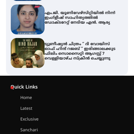
എം.ജി. യൂണിവേഴ്‌സിറ്റിയിൽ നിന്ന്
ഇംഗ്ളീഷ് സാഹിത്യത്തിൽ
ഡോക്ടറേറ്റ് നേടിയ എൻ. ആര്യ
ട്യുണീഷ്യൻ ചിത്രം ” ദി വോയിസ്
ഓഫ് ഹിന്ദ് റജബ് ” ഇരിങ്ങാലക്കുട
ഫിലിം സൊസൈറ്റി ആഗസ്റ്റ് 7
വെള്ളിയാഴ്ച സ്‌ക്രീൻ ചെയ്യുന്നു
തിരനോട്ടം ‘അരങ്ങ് 2026’ ഉണർന്നു
Quick Links
Home
ഐ.ടി.യു. ബാങ്കിലെ
Latest
നിക്ഷേപകർക്ക് പണം തിരികെ
ലഭ്യമാക്കാൻ കേന്ദ്ര-കേരള
Exclusive
സർക്കാരുകൾ അടിയന്തരമായി
ഇടപെടണമെന്ന് ഐ.ടി.യു. ബാങ്ക്
Sanchari
നിക്ഷേപക സംരക്ഷണ സമിതി