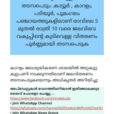
തടസപെടും. കാട്ടൂർ , കാറളം,
പടിയൂർ, പൂമംഗലം
പഞ്ചായത്തുകളിലാണ് രാവിലെ 5
മുതൽ രാത്രി 10 വരെ ജലവിഭവ
വകുപ്പിന്റെ കുടിവെള്ള വിതരണം
പൂർണ്ണമായി തടസപെടുക
കാറളം ജലശുദ്ധികരണ ശാലയിൽ അറ്റകുറ്റ
കുറ്റപണി നടക്കുന്നതിലാണ് ജലവിതരണം
തടസപെടുകയെന്നും അധികൃതർ അറിയിച്ചു
അപ്ഡേറ്റുകൾ വേഗത്തിലറിയാൻ ഇരിങ്ങാലക്കുട
ലൈവ് ഫോളോ ചെയ്യൂ …
https://www.facebook.com/irinjalakuda
▪
join WhatsApp Channel
https://whatsapp.com/channel/0029Va4ic6cBKfhytWZQed3O
▪
join WhatsApp News Group