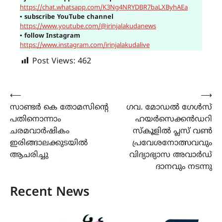
https://chat.whatsapp.com/K3Ng4NRYDBR7baLXByhAEa
▪
subscribe YouTube channel
https://www.youtube.com/@irinjalakudanews
▪
follow Instagram
https://www.instagram.com/irinjalakudalive
Post Views:
462
Post
⟵
⟶
സാണ്ടർ കെ തോമസിന്‍റെ
ഗവ. മോഡൽ ഗേൾസ്
navigation
പതിനൊന്നാം
ഹയർസെക്കൻഡറി
ചരമവാർഷികം
സ്കൂളിൽ പ്ലസ് വൺ
ഇരിങ്ങാലക്കുടയിൽ
പ്രവേശനോത്സവവും
ആചരിച്ചു
വിദ്യാഭ്യാസ അവാർഡ്
ദാനവും നടന്നു
Recent News