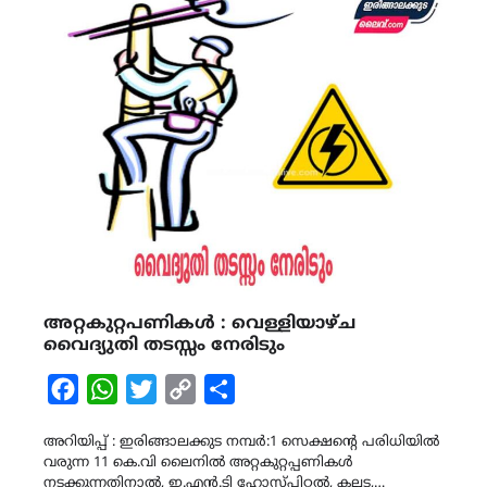
അറ്റകുറ്റപണികൾ : വെള്ളിയാഴ്ച
വൈദ്യുതി തടസ്സം നേരിടും
Facebook
WhatsApp
Twitter
Copy
Share
Link
അറിയിപ്പ് : ഇരിങ്ങാലക്കുട നമ്പർ:1 സെക്ഷന്റെ പരിധിയിൽ
വരുന്ന 11 കെ.വി ലൈനിൽ അറ്റകുറ്റപ്പണികൾ
നടക്കുന്നതിനാൽ, ഇ.എൻ.ടി ഹോസ്പിറ്റൽ, കല്ലട,…