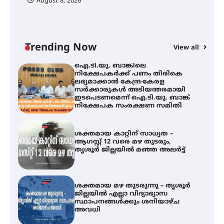
August 8, 2026
ി
ക
ഇ
ന
തിരനോട്ടം ‘അരങ്ങ് 2026’ ഉണർന്നു
Trending Now
View all
ഐ.ടി.യു. ബാങ്കിലെ
നിക്ഷേപകർക്ക് പണം തിരികെ
ലഭ്യമാക്കാൻ കേന്ദ്ര-കേരള
സർക്കാരുകൾ അടിയന്തരമായി
ഇടപെടണമെന്ന് ഐ.ടി.യു. ബാങ്ക്
നിക്ഷേപക സംരക്ഷണ സമിതി
ശക്തമായ കാറ്റിന് സാധ്യത –
ആഗസ്റ്റ് 12 വരെ മഴ തുടരും,
തൃശൂർ ജില്ലയിൽ മഞ്ഞ അലർട്ട്
ശക്തമായ മഴ തുടരുന്നു – തൃശൂർ
ജില്ലയിൽ എല്ലാ വിദ്യാഭ്യാസ
സ്ഥാപനങ്ങൾക്കും ശനിയാഴ്ച
അവധി