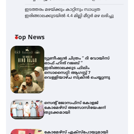
ഇടത്തരം മഴയ്ക്കും കാറ്റിനും സാധ്യത
ഇരിങ്ങാലക്കുടയിൽ 4.4 മില്ലി മീറ്റർ മഴ ലഭിച്ചു
Top News
ട്യുണീഷ്യൻ ചിത്രം ” ദി വോയിസ്
ഓഫ് ഹിന്ദ് റജബ് ”
ഇരിങ്ങാലക്കുട ഫിലിം
സൊസൈറ്റി ആഗസ്റ്റ് 7
വെള്ളിയാഴ്ച സ്‌ക്രീൻ ചെയ്യുന്നു
സെന്റ് ജോസഫ്സ് കോളജ്
കോമേഴ്‌സ് അസോസിയേഷന്
തുടക്കമായി
കോമേഴ്സ് എക്സ്പോയുമായി