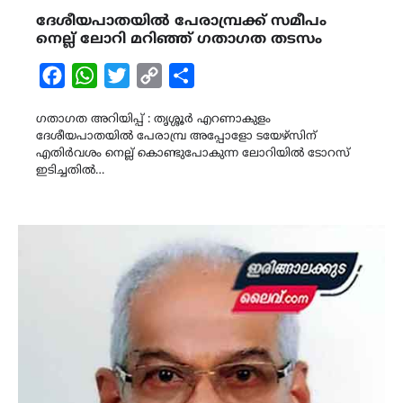
ദേശീയപാതയിൽ പേരാമ്പ്രക്ക് സമീപം
നെല്ല് ലോറി മറിഞ്ഞ് ഗതാഗത തടസം
Facebook
WhatsApp
Twitter
Copy
Share
Link
ഗതാഗത അറിയിപ്പ് : തൃശ്ശൂർ എറണാകുളം
ദേശീയപാതയിൽ പേരാമ്പ്ര അപ്പോളോ ടയേഴ്സിന്
എതിർവശം നെല്ല് കൊണ്ടുപോകുന്ന ലോറിയിൽ ടോറസ്
ഇടിച്ചതിൽ…