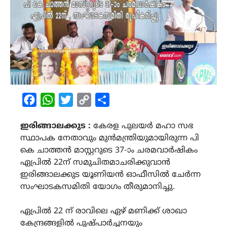
Facebook
WhatsApp
Twitter
Copy
Share
Link
ഇരിങ്ങാലക്കുട :
കേരള പുലയർ മഹാ സഭ
സ്ഥാപക നേതാവും മുൻമന്ത്രിയുമായിരുന്ന പി
കെ ചാത്തൻ മാസ്റ്ററുടെ 37-ാം ചരമവാർഷികം
ഏപ്രിൽ 22ന് സമുചിതമാചരിക്കുവാൻ
ഇരിങ്ങാലക്കുട യൂണിയൻ ഓഫീസിൽ ചേർന്ന
സംഘാടകസമിതി യോഗം തീരുമാനിച്ചു.
ഏപ്രിൽ 22 ന് രാവിലെ ഏഴ് മണിക്ക് ശാഖാ
കേന്ദ്രങ്ങളിൽ പുഷ്പാർച്ചനയും