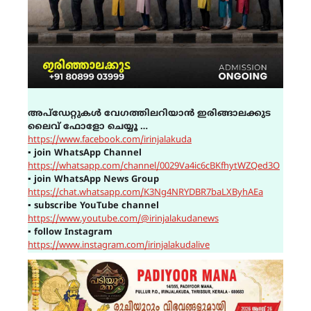
അപ്ഡേറ്റുകൾ വേഗത്തിലറിയാൻ ഇരിങ്ങാലക്കുട
ലൈവ് ഫോളോ ചെയ്യൂ …
https://www.facebook.com/irinjalakuda
▪
join WhatsApp Channel
https://whatsapp.com/channel/0029Va4ic6cBKfhytWZQed3O
▪
join WhatsApp News Group
https://chat.whatsapp.com/K3Ng4NRYDBR7baLXByhAEa
▪
subscribe YouTube channel
https://www.youtube.com/@irinjalakudanews
▪
follow Instagram
https://www.instagram.com/irinjalakudalive