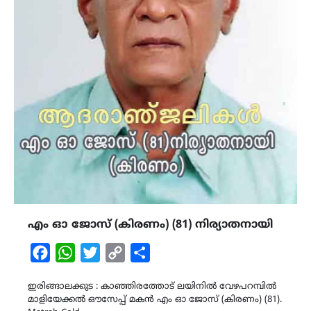
എം ഓ ജോസ് (കിരണം) (81) നിര്യാതനായി
Facebook
WhatsApp
Twitter
Copy
Share
Link
ഇരിങ്ങാലക്കുട : കാഞ്ഞിരത്തോട് ലയിനിൽ വേഴപറമ്പിൽ
മാളിയേക്കൽ ഔസേപ്പ് മകൻ എം ഓ ജോസ് (കിരണം) (81).