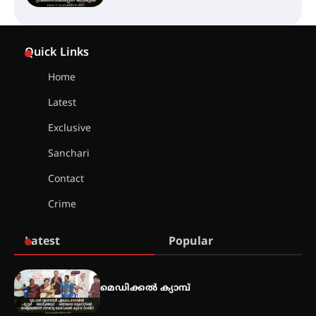
സെന്റ് ജോസഫ്സ് കോളജ്
കോമേഴ്‌സ് അസോസിയേഷന്
Quick Links
തുടക്കമായി
Home
Latest
കോമേഴ്സ് എക്സ്പോയുമായി
എസ് എൻ ഹയർ സെക്കൻഡറി
Exclusive
വിദ്യാർത്ഥികൾ
Sanchari
Contact
സർഗ്ഗസാഹിതി- കവിതാസംഗമം
Crime
2026 കവിതാ ചർച്ച കാട്ടൂർ, ടി. കെ.
ബാലൻ ഹാളിൽ 16ന്
Latest
Popular
ഇടത്തരം മഴയ്ക്കും കാറ്റിനും
സാധ്യത ഇരിങ്ങാലക്കുടയിൽ 4.4
മെഡിക്കൽ ക്യാമ്പ്
മില്ലി മീറ്റർ മഴ ലഭിച്ചു