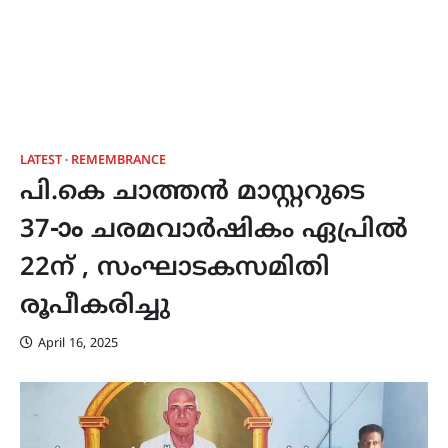
LATEST
REMEMBRANCE
പി.കെ ചാത്തൻ മാസ്റ്ററുടെ
37-ാം ചരമവാർഷികം ഏപ്രിൽ
22ന് , സംഘാടകസമിതി
രൂപീകരിച്ചു
April 16, 2025