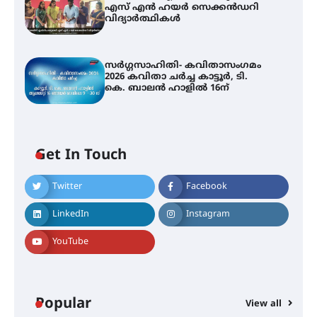
എസ് എൻ ഹയർ സെക്കൻഡറി
വിദ്യാർത്ഥികൾ
സർഗ്ഗസാഹിതി- കവിതാസംഗമം
2026 കവിതാ ചർച്ച കാട്ടൂർ, ടി.
കെ. ബാലൻ ഹാളിൽ 16ന്
Get In Touch
Twitter
Facebook
LinkedIn
Instagram
YouTube
Popular
View all