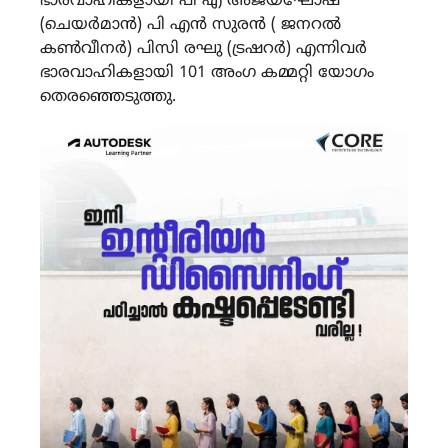
ഭാരവാഹികളായി പി എ അജയഘോഷ്
(ചെയർമാൻ) പി എൻ സുരൻ ( ജനറൽ
കൺവീനർ) പിസി രഘു (ട്രഷറർ) എന്നിവർ
ഭാരവാഹികളായി 101 അംഗ കമ്മറ്റി യോഗം
തെരഞ്ഞെടുത്തു.