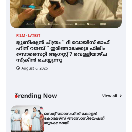
ഐ.ഐ.ടി മദ്രാസ്സിൽ നിന്നും
ഡോക്ടറേറ്റ് – ഇരിങ്ങാലക്കുട
സ്വദേശി ആതിര എം കെ യുടെ
നേട്ടം പ്രതിസന്ധികളോട് പൊരുതി
FILM
LATEST
ട്യുണീഷ്യൻ ചിത്രം ” ദി വോയിസ് ഓഫ്
ട്യുണീഷ്യൻ ചിത്രം ” ദി വോയിസ്
ഹിന്ദ് റജബ് ” ഇരിങ്ങാലക്കുട ഫിലിം
ഓഫ് ഹിന്ദ് റജബ് ” ഇരിങ്ങാലക്കുട
സൊസൈറ്റി ആഗസ്റ്റ് 7 വെള്ളിയാഴ്ച
ഫിലിം സൊസൈറ്റി ആഗസ്റ്റ് 7
വെള്ളിയാഴ്ച സ്‌ക്രീൻ ചെയ്യുന്നു
സ്‌ക്രീൻ ചെയ്യുന്നു
August 6, 2026
സെന്റ് ജോസഫ്സ് കോളജ്
കോമേഴ്‌സ് അസോസിയേഷന്
തുടക്കമായി
Trending Now
View all
കോമേഴ്സ് എക്സ്പോയുമായി
എസ് എൻ ഹയർ സെക്കൻഡറി
വിദ്യാർത്ഥികൾ