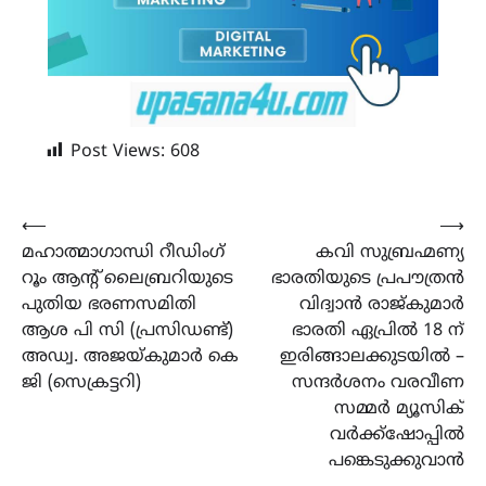
Post Views:
608
Post
⟵
⟶
മഹാത്മാഗാന്ധി റീഡിംഗ്
കവി സുബ്രഹ്മണ്യ
navigation
റൂം ആൻ്റ് ലൈബ്രറിയുടെ
ഭാരതിയുടെ പ്രപൗത്രൻ
പുതിയ ഭരണസമിതി
വിദ്വാൻ രാജ്കുമാർ
ആശ പി സി (പ്രസിഡണ്ട്)
ഭാരതി ഏപ്രിൽ 18 ന്
അഡ്വ. അജയ്കുമാർ കെ
ഇരിങ്ങാലക്കുടയിൽ –
ജി (സെക്രട്ടറി)
സന്ദർശനം വരവീണ
സമ്മർ മ്യൂസിക്
വർക്ക്ഷോപ്പിൽ
പങ്കെടുക്കുവാൻ