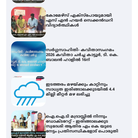
സർഗ്ഗസാഹിതി- കവിതാസംഗമം
2026 കവിതാ ചർച്ച കാട്ടൂർ, ടി. കെ.
ബാലൻ ഹാളിൽ 16ന്
ഇടത്തരം മഴയ്ക്കും കാറ്റിനും
സാധ്യത ഇരിങ്ങാലക്കുടയിൽ 4.4
മില്ലി മീറ്റർ മഴ ലഭിച്ചു
ഐ.ഐ.ടി മദ്രാസ്സിൽ നിന്നും
ഡോക്ടറേറ്റ് – ഇരിങ്ങാലക്കുട
സ്വദേശി ആതിര എം കെ യുടെ
നേട്ടം പ്രതിസന്ധികളോട് പൊരുതി
ട്യുണീഷ്യൻ ചിത്രം ” ദി വോയിസ്
ഓഫ് ഹിന്ദ് റജബ് ” ഇരിങ്ങാലക്കുട
ഫിലിം സൊസൈറ്റി ആഗസ്റ്റ് 7
വെള്ളിയാഴ്ച സ്‌ക്രീൻ ചെയ്യുന്നു