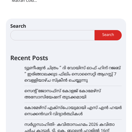
Matrah Cold…
Search
Search
Recent Posts
ട്യുണീഷ്യൻ ചിത്രം ” ദി വോയിസ് ഓഫ് ഹിന്ദ് റജബ്
” ഇരിങ്ങാലക്കുട ഫിലിം സൊസൈറ്റി ആഗസ്റ്റ് 7
വെള്ളിയാഴ്ച സ്‌ക്രീൻ ചെയ്യുന്നു
സെന്റ് ജോസഫ്സ് കോളജ് കോമേഴ്‌സ്
അസോസിയേഷന് തുടക്കമായി
കോമേഴ്സ് എക്സ്പോയുമായി എസ് എൻ ഹയർ
സെക്കൻഡറി വിദ്യാർത്ഥികൾ
സർഗ്ഗസാഹിതി- കവിതാസംഗമം 2026 കവിതാ
ചർച്ച കാട്ടൂർ, ടി. കെ. ബാലൻ ഹാളിൽ 16ന്