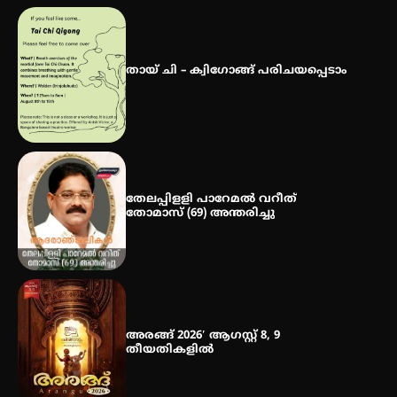
ഐ.ഐ.ടി മദ്രാസ്സിൽ നിന്നും
ഡോക്ടറേറ്റ് – ഇരിങ്ങാലക്കുട
സ്വദേശി ആതിര എം കെ യുടെ
തായ് ചി – ക്വിഗോങ്ങ് പരിചയപ്പെടാം
നേട്ടം പ്രതിസന്ധികളോട് പൊരുതി
തേലപ്പിളളി പാറേമൽ വറീത്
തോമാസ് (69) അന്തരിച്ചു
അരങ്ങ് 2026′ ആഗസ്റ്റ് 8, 9
തീയതികളിൽ