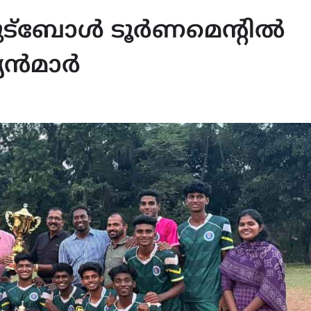
ഫുട്ബോൾ ടൂർണമെന്റിൽ
പ്യൻമാർ