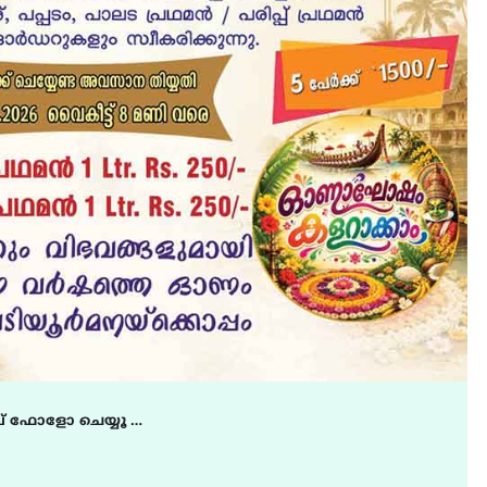
് ഫോളോ ചെയ്യൂ …