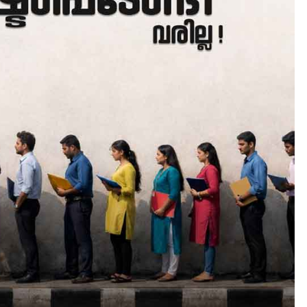
ALERT
LATEST
NOTICE
ശക്തമായ മഴ തുടരുന്നു –
തൃശൂർ ജില്ലയിൽ എല്ലാ
വിദ്യാഭ്യാസ സ്ഥാപനങ്ങൾക്
ശനിയാഴ്ച അവധി
August 7, 2026