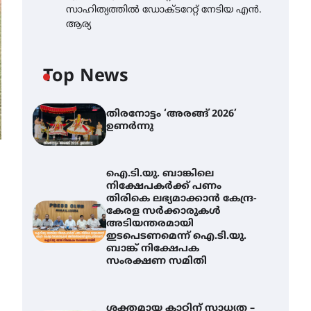
സാഹിത്യത്തിൽ ഡോക്ടറേറ്റ് നേടിയ എൻ.
ആര്യ
Top News
തിരനോട്ടം ‘അരങ്ങ് 2026’
ഉണർന്നു
ഐ.ടി.യു. ബാങ്കിലെ
നിക്ഷേപകർക്ക് പണം
തിരികെ ലഭ്യമാക്കാൻ കേന്ദ്ര-
കേരള സർക്കാരുകൾ
അടിയന്തരമായി
ഇടപെടണമെന്ന് ഐ.ടി.യു.
ബാങ്ക് നിക്ഷേപക
സംരക്ഷണ സമിതി
ശക്തമായ കാറ്റിന് സാധ്യത –