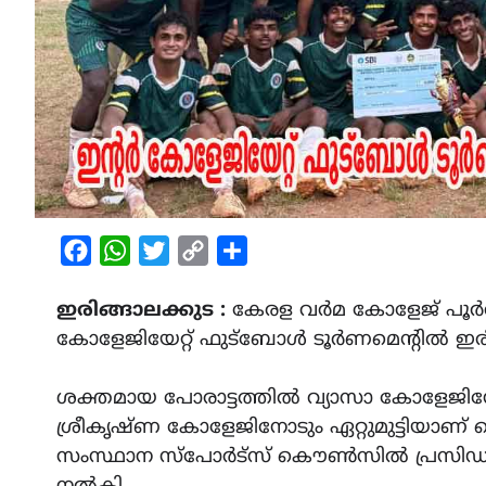
Facebook
WhatsApp
Twitter
Copy
Share
Link
ഇരിങ്ങാലക്കുട :
കേരള വർമ കോളേജ് പൂർവ്
കോളേജിയേറ്റ് ഫുട്ബോൾ ടൂർണമെന്റിൽ ഇരിങ്ങ
ശക്തമായ പോരാട്ടത്തിൽ വ്യാസാ കോളേ
ശ്രീകൃഷ്ണ കോളേജിനോടും ഏറ്റുമുട്ടിയാണ് ക
സംസ്ഥാന സ്പോർട്സ് കൌൺസിൽ പ്രസിഡന്റ