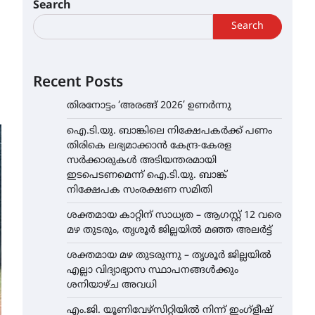
Search
Search
Recent Posts
തിരനോട്ടം ‘അരങ്ങ് 2026’ ഉണർന്നു
ഐ.ടി.യു. ബാങ്കിലെ നിക്ഷേപകർക്ക് പണം
തിരികെ ലഭ്യമാക്കാൻ കേന്ദ്ര-കേരള
സർക്കാരുകൾ അടിയന്തരമായി
ഇടപെടണമെന്ന് ഐ.ടി.യു. ബാങ്ക്
നിക്ഷേപക സംരക്ഷണ സമിതി
ശക്തമായ കാറ്റിന് സാധ്യത – ആഗസ്റ്റ് 12 വരെ
മഴ തുടരും, തൃശൂർ ജില്ലയിൽ മഞ്ഞ അലർട്ട്
ശക്തമായ മഴ തുടരുന്നു – തൃശൂർ ജില്ലയിൽ
എല്ലാ വിദ്യാഭ്യാസ സ്ഥാപനങ്ങൾക്കും
ശനിയാഴ്ച അവധി
എം.ജി. യൂണിവേഴ്‌സിറ്റിയിൽ നിന്ന് ഇംഗ്ളീഷ്