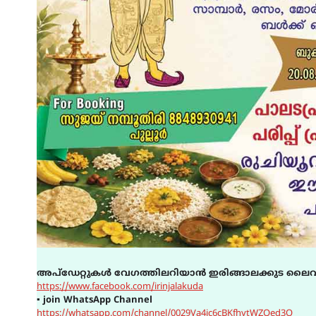
അപ്ഡേറ്റുകൾ വേഗത്തിലറിയാൻ ഇരിങ്ങാലക്കുട ലൈവ
https://www.facebook.com/irinjalakuda
▪
join WhatsApp Channel
https://whatsapp.com/channel/0029Va4ic6cBKfhytWZQed3O