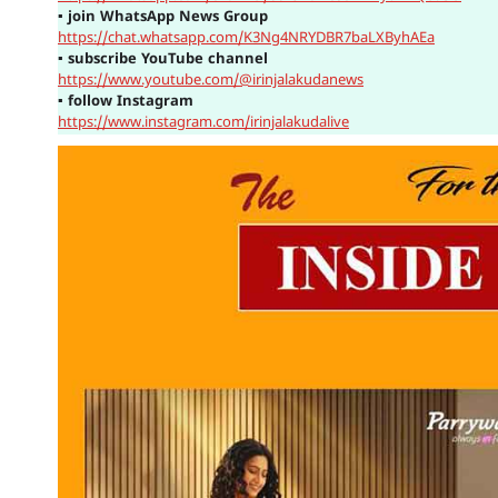
▪
join WhatsApp News Group
https://chat.whatsapp.com/K3Ng4NRYDBR7baLXByhAEa
▪
subscribe YouTube channel
https://www.youtube.com/@irinjalakudanews
▪
follow Instagram
https://www.instagram.com/irinjalakudalive