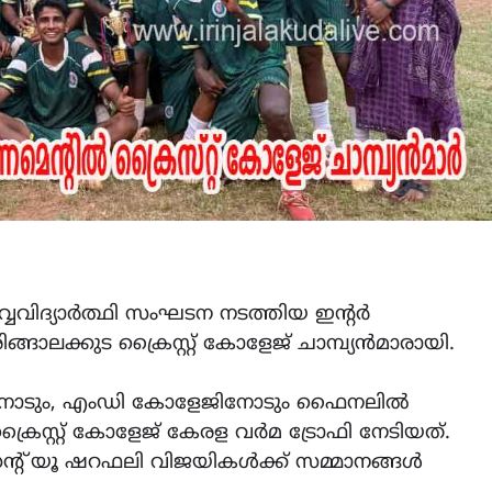
വവിദ്യാർത്ഥി സംഘടന നടത്തിയ ഇന്റർ
ാലക്കുട ക്രൈസ്റ്റ് കോളേജ് ചാമ്പ്യൻമാരായി.
ജിനോടും, എംഡി കോളേജിനോടും ഫൈനലിൽ
്രൈസ്റ്റ് കോളേജ് കേരള വർമ ട്രോഫി നേടിയത്.
്‌ യൂ ഷറഫലി വിജയികൾക്ക് സമ്മാനങ്ങൾ