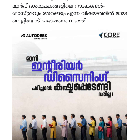
മുൻപ് ദശരൂപകങ്ങളിലെ നാടകങ്ങൾ-
ശാസ്ത്രവും അരങ്ങും എന്ന വിഷയത്തിൽ മായ
നെല്ലിയോട് പ്രഭാഷണം നടത്തി.