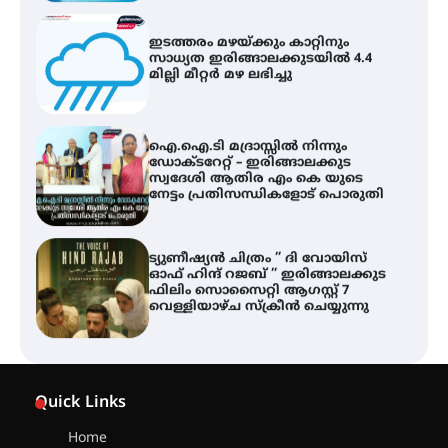
ഇടത്തരം മഴയ്ക്കും കാറ്റിനും
സാധ്യത ഇരിങ്ങാലക്കുടയിൽ 4.4
മില്ലി മീറ്റർ മഴ ലഭിച്ചു
ഐ.ഐ.ടി മദ്രാസ്സിൽ നിന്നും
ഡോക്ടറേറ്റ് – ഇരിങ്ങാലക്കുട
സ്വദേശി ആതിര എം കെ യുടെ
നേട്ടം പ്രതിസന്ധികളോട് പൊരുതി
ട്യുണീഷ്യൻ ചിത്രം ” ദി വോയിസ്
ഓഫ് ഹിന്ദ് റജബ് ” ഇരിങ്ങാലക്കുട
ഫിലിം സൊസൈറ്റി ആഗസ്റ്റ് 7
വെള്ളിയാഴ്ച സ്‌ക്രീൻ ചെയ്യുന്നു
സെന്റ് ജോസഫ്സ് കോളജ്
കോമേഴ്‌സ് അസോസിയേഷന്
Quick Links
തുടക്കമായി
Home