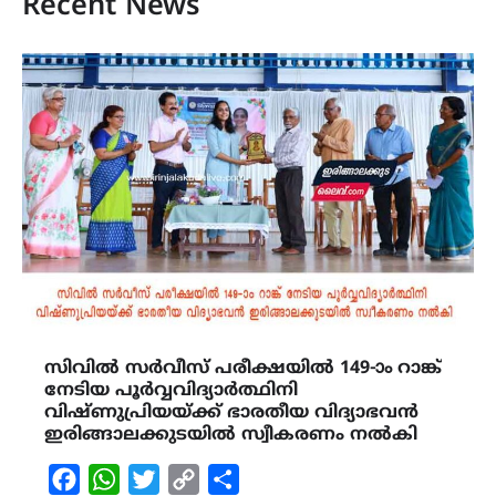
Recent News
സിവിൽ സർവീസ് പരീക്ഷയിൽ 149-ാം റാങ്ക്
നേടിയ പൂർവ്വവിദ്യാർത്ഥിനി
വിഷ്ണുപ്രിയയ്ക്ക് ഭാരതീയ വിദ്യാഭവൻ
ഇരിങ്ങാലക്കുടയിൽ സ്വീകരണം നൽകി
Facebook
WhatsApp
Twitter
Copy
Share