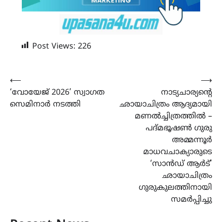
Post Views:
226
Post
⟵
⟶
‘വോയേജ് 2026’ സ്വാഗത
നാട്യചാര്യൻ്റെ
navigation
സെമിനാർ നടത്തി
ഛായാചിത്രം ആദ്യമായി
മണൽച്ചിത്രത്തിൽ –
പദ്മഭൂഷൺ ഗുരു
അമ്മന്നൂർ
മാധവചാക്യാരുടെ
‘സാൻഡ് ആർട്’
ഛായാചിത്രം
ഗുരുകുലത്തിനായി
സമർപ്പിച്ചു