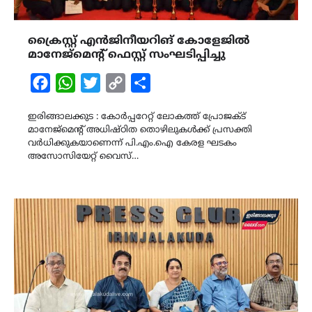
ക്രൈസ്റ്റ് എൻജിനീയറിങ് കോളേജിൽ
മാനേജ്മെൻ്റ് ഫെസ്റ്റ് സംഘടിപ്പിച്ചു
Facebook
WhatsApp
Twitter
Copy
Share
Link
ഇരിങ്ങാലക്കുട : കോർപ്പറേറ്റ് ലോകത്ത് പ്രോജക്ട്
മാനേജ്മെൻ്റ് അധിഷ്ഠിത തൊഴിലുകൾക്ക് പ്രസക്തി
വർധിക്കുകയാണെന്ന് പി.എം.ഐ കേരള ഘടകം
അസോസിയേറ്റ് വൈസ്…