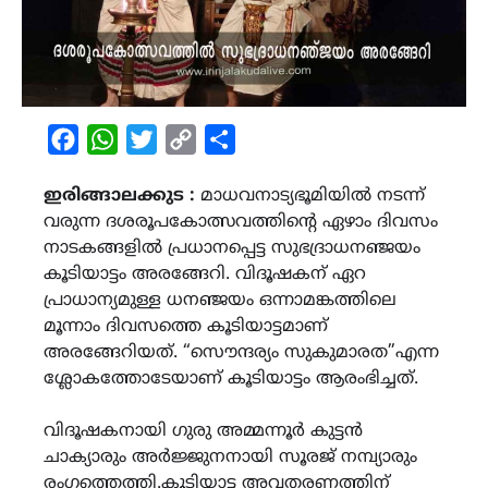
Facebook
WhatsApp
Twitter
Copy
Share
Link
ഇരിങ്ങാലക്കുട :
മാധവനാട്യഭൂമിയിൽ നടന്ന്
വരുന്ന ദശരൂപകോത്സവത്തിൻ്റെ ഏഴാം ദിവസം
നാടകങ്ങളിൽ പ്രധാനപ്പെട്ട സുഭദ്രാധനഞ്ജയം
കൂടിയാട്ടം അരങ്ങേറി. വിദൂഷകന് ഏറ
പ്രാധാന്യമുള്ള ധനഞ്ജയം ഒന്നാമങ്കത്തിലെ
മൂന്നാം ദിവസത്തെ കൂടിയാട്ടമാണ്
അരങ്ങേറിയത്. “സൌന്ദര്യം സുകുമാരത”എന്ന
ശ്ലോകത്തോടേയാണ് കൂടിയാട്ടം ആരംഭിച്ചത്.
വിദൂഷകനായി ഗുരു അമ്മന്നൂർ കുട്ടൻ
ചാക്യാരും അർജ്ജുനനായി സൂരജ് നമ്പ്യാരും
രംഗത്തെത്തി.കൂടിയാട്ട അവതരണത്തിന്