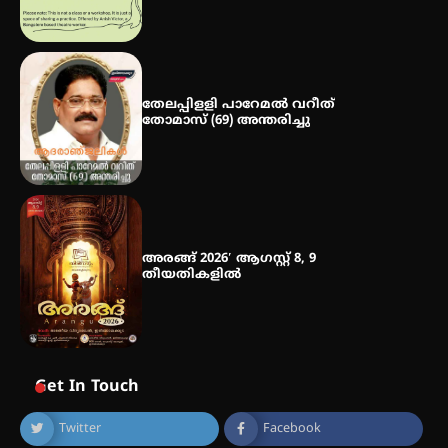
തേലപ്പിളളി പാറേമൽ വറീത്
തോമാസ് (69) അന്തരിച്ചു
അരങ്ങ് 2026′ ആഗസ്റ്റ് 8, 9
തീയതികളിൽ
Get In Touch
Twitter
Facebook