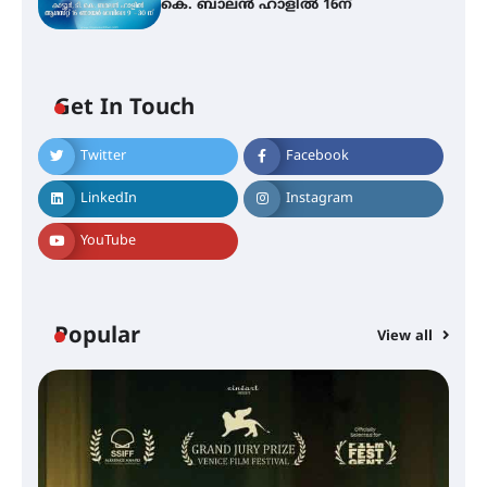
കെ. ബാലൻ ഹാളിൽ 16ന്
Get In Touch
Twitter
Facebook
LinkedIn
Instagram
YouTube
Popular
View all
സെന്റ് ജോസഫ്സ് കോളജ്
കോമേഴ്‌സ് അസോസിയേഷന്
തുടക്കമായി