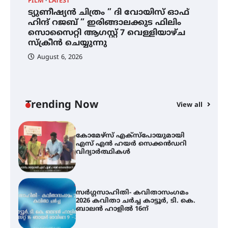
FILM
LATEST
ട്യുണീഷ്യൻ ചിത്രം ” ദി വോയിസ് ഓഫ്
ട്യുണീഷ്യൻ ചിത്രം ” ദി വോയിസ്
ഹിന്ദ് റജബ് ” ഇരിങ്ങാലക്കുട ഫിലിം
ഓഫ് ഹിന്ദ് റജബ് ” ഇരിങ്ങാലക്കുട
സൊസൈറ്റി ആഗസ്റ്റ് 7 വെള്ളിയാഴ്ച
ഫിലിം സൊസൈറ്റി ആഗസ്റ്റ് 7
വെള്ളിയാഴ്ച സ്‌ക്രീൻ ചെയ്യുന്നു
സ്‌ക്രീൻ ചെയ്യുന്നു
August 6, 2026
സെന്റ് ജോസഫ്സ് കോളജ്
കോമേഴ്‌സ് അസോസിയേഷന്
തുടക്കമായി
Trending Now
View all
കോമേഴ്സ് എക്സ്പോയുമായി
എസ് എൻ ഹയർ സെക്കൻഡറി
വിദ്യാർത്ഥികൾ
സർഗ്ഗസാഹിതി- കവിതാസംഗമം
2026 കവിതാ ചർച്ച കാട്ടൂർ, ടി. കെ.
ബാലൻ ഹാളിൽ 16ന്