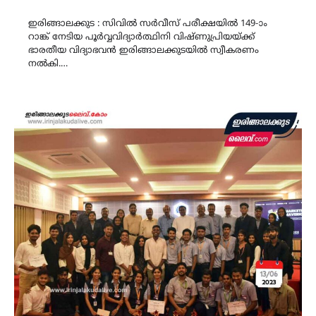
Link
ഇരിങ്ങാലക്കുട : സിവിൽ സർവീസ് പരീക്ഷയിൽ 149-ാം
റാങ്ക് നേടിയ പൂർവ്വവിദ്യാർത്ഥിനി വിഷ്ണുപ്രിയയ്ക്ക്
ഭാരതീയ വിദ്യാഭവൻ ഇരിങ്ങാലക്കുടയിൽ സ്വീകരണം
നൽകി.…