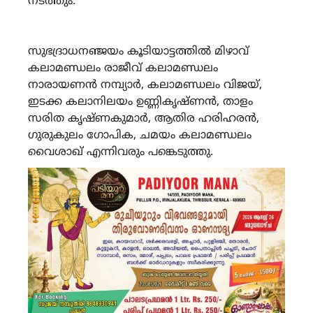
നടത്തും.
സുഭദ്രാധനഞ്ജയം കൂടിയാട്ടത്തിൽ മിഴാവ്
കലാമണ്ഡലം രാജീവ് കലാമണ്ഡലം
നാരായണൻ നമ്പ്യാർ, കലാമണ്ഡലം വിജയ്,
ഇടക്ക കലാനിലയം ഉണ്ണികൃഷ്ണൻ, താളം
സരിത കൃഷ്ണകുമാർ, ആതിര ഹരിഹരൻ,
ഗുരുകുലം ഗോപിക, ചമയം കലാമണ്ഡലം
വൈശാഖ് എന്നിവരും പങ്കെടുത്തു.