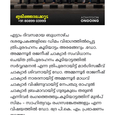
എട്ടാം ദിവസമായ ബുധനാഴ്ച
ദശരൂപകങ്ങളിലെ ഡിമം വിഭാഗത്തിൽപ്പെട്ട
ത്രിപുരദഹനം കൂടിയാട്ടം അരങ്ങേറും .ഡോ.
അമ്മന്നൂർ രജനീഷ് ചാക്യാർ സംവിധാനം
ചെയ്ത ത്രിപുരദഹനം കൂടിയാട്ടത്തിൽ
സർവ്വദമനൻ എന്ന ത്രിപുരനായിട്ട് മാർഗിസജീവ്
ചാക്യാർ ശിവനായിട്ട് ഡോ. അമ്മന്നൂർ രാജനീഷ്
ചാക്യാർ നാരദനായിട്ട് അമ്മന്നൂർ മാധവ്
ചാക്യാർ വിഷ്ണുവായിട്ട് നേപത്ഥ്യ രാഹുൽ
ചാക്യാർ ബ്രഹ്മാവായിട്ട് ഗുരുകുലം തരുൺ
എന്നിവർ രംഗത്തെത്തും.കൂടിയാട്ടത്തിന് മുൻപ്
സിമം – സാഹിത്യവും രംഗസങ്കേതങ്ങളും എന്ന
വിഷയത്തിൽ ഡോ. ഭദ്ര പി.കെ. എം. പ്രഭാഷണം