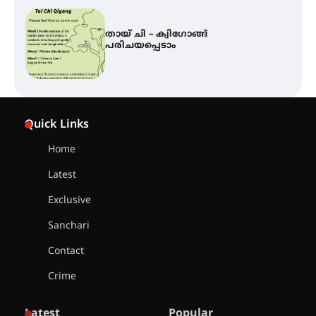
കോമേഴ്സ് എക്സ്പോയുമായി
എസ് എൻ ഹയർ സെക്കൻഡറി
വിദ്യാർത്ഥികൾ
സർഗ്ഗസാഹിതി- കവിതാസംഗമം
2026 കവിതാ ചർച്ച കാട്ടൂർ, ടി. കെ.
Quick Links
ബാലൻ ഹാളിൽ 16ന്
Home
Latest
ഇടത്തരം മഴയ്ക്കും കാറ്റിനും
സാധ്യത ഇരിങ്ങാലക്കുടയിൽ 4.4
Exclusive
മില്ലി മീറ്റർ മഴ ലഭിച്ചു
Sanchari
Contact
ഐ.ഐ.ടി മദ്രാസ്സിൽ നിന്നും
ഡോക്ടറേറ്റ് – ഇരിങ്ങാലക്കുട
Crime
സ്വദേശി ആതിര എം കെ യുടെ
നേട്ടം പ്രതിസന്ധികളോട് പൊരുതി
Latest
Popular