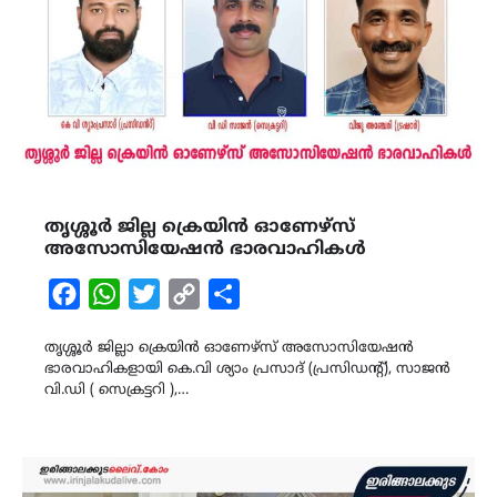
തൃശ്ശൂർ ജില്ല ക്രെയിൻ ഓണേഴ്സ്
അസോസിയേഷൻ ഭാരവാഹികൾ
Facebook
WhatsApp
Twitter
Copy
Share
Link
തൃശ്ശൂർ ജില്ലാ ക്രെയിൻ ഓണേഴ്സ് അസോസിയേഷൻ
ഭാരവാഹികളായി കെ.വി ശ്യാം പ്രസാദ് (പ്രസിഡന്റ്‌), സാജൻ
വി.ഡി ( സെക്രട്ടറി ),…