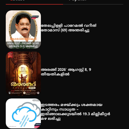
മെഡിക്കൽ ക്യാമ്പ്
തേലപ്പിളളി പാറേമൽ വറീത്
തോമാസ് (69) അന്തരിച്ചു
തായ് ചി – ക്വിഗോങ്ങ്
പരിചയപ്പെടാം
അരങ്ങ് 2026′ ആഗസ്റ്റ് 8, 9
തീയതികളിൽ
ഇടത്തരം മഴയ്ക്കും ശക്തമായ
കാറ്റിനും സാധ്യത –
ഇരിങ്ങാലക്കുടയിൽ 19.3 മില്ലിമീറ്റർ
മഴ ലഭിച്ചു