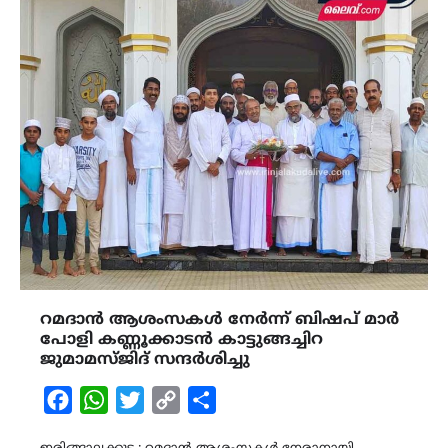
റമദാൻ ആശംസകൾ നേർന്ന് ബിഷപ്‌ മാർ
പോളി കണ്ണൂക്കാടൻ കാട്ടുങ്ങച്ചിറ
ജുമാമസ്ജിദ് സന്ദർശിച്ചു
Facebook
WhatsApp
Twitter
Copy
Share
Link