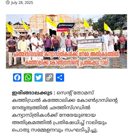
July 28, 2025
Facebook
WhatsApp
Twitter
Copy
Share
Link
ഇരിങ്ങാലക്കുട :
സെന്റ് തോമസ്
കത്തിഡ്രൽ കത്തോലിക്ക കോൺഗ്രസിന്റെ
നേതൃത്വത്തിൽ ഛത്തിസ്ഗഡിൽ
കന്യാസ്ത്രികൾക്ക് നേരേയുണ്ടായ
അതിക്രമത്തിൽ പ്രതിഷേധിച്ച് റാലിയും
പൊതു സമ്മേളനവും സംഘടിപ്പിച്ചു.