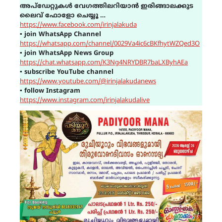
അപ്ഡേറ്റുകൾ വേഗത്തിലറിയാൻ ഇരിങ്ങാലക്കുട
ലൈവ് ഫോളോ ചെയ്യൂ …
https://www.facebook.com/irinjalakuda
▪
join WhatsApp Channel
https://whatsapp.com/channel/0029Va4ic6cBKfhytWZQed3O
▪
join WhatsApp News Group
https://chat.whatsapp.com/K3Ng4NRYDBR7baLXByhAEa
▪
subscribe YouTube channel
https://www.youtube.com/@irinjalakudanews
▪
follow Instagram
https://www.instagram.com/irinjalakudalive