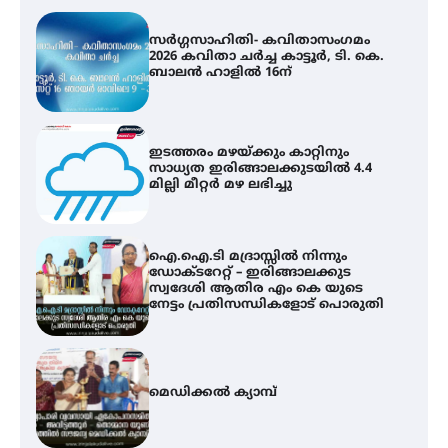
ഇടത്തരം മഴയ്ക്കും കാറ്റിനും
സാധ്യത ഇരിങ്ങാലക്കുടയിൽ 4.4
മില്ലി മീറ്റർ മഴ ലഭിച്ചു
ഐ.ഐ.ടി മദ്രാസ്സിൽ നിന്നും
ഡോക്ടറേറ്റ് – ഇരിങ്ങാലക്കുട
സ്വദേശി ആതിര എം കെ യുടെ
നേട്ടം പ്രതിസന്ധികളോട് പൊരുതി
മെഡിക്കൽ ക്യാമ്പ്
തായ് ചി – ക്വിഗോങ്ങ്
പരിചയപ്പെടാം