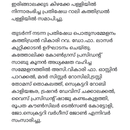
ഇരിങ്ങാലക്കുട കിഴക്കേ പള്ളിയിൽ
നിന്നാരംഭിച്ച പ്രതിഷേധ റാലി കത്തിഡ്രൽ
പള്ളിയിൽ സമാപിച്ചു.
തുടർന്ന് നടന്ന പ്രതിഷേധ പൊതുസമ്മേളനം
കത്തിഡ്രൽ വികാരി റവ. ഡോ.ഫാ. ലാസർ
കുറ്റിക്കാടൻ ഉദ്ഘാടനം ചെയ്തു.
കത്തോലിക്ക കോൺഗ്രസ് പ്രസിഡന്റ്
സാബു കൂനൻ അധ്യക്ഷത വഹിച്ച
സമ്മേളനത്തിൽ അസി.വികാരി ഫാ. ഓസ്റ്റിൻ
പാറക്കൽ, മദർ സിസ്റ്റർ റോസിലി,ട്രസ്റ്റി
തോമസ് തൊകലത്ത്, സെക്രട്ടറി റോബി
കാളിയങ്കര, ട്രഷറർ ഡേവിസ് ചക്കാലക്കൽ,
വൈസ് പ്രസിഡന്റ് ഷാജു കണ്ടംകുളത്തി,
രൂപത കൗൺസിലർ ടെൽസൺ കോട്ടോളി,
ജോ.സെക്രട്ടറി വർഗീസ് ജോൺ എന്നിവർ
സംസാരിച്ചു.