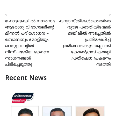
Post
⟵
⟶
ഹോട്ടലുകളിൽ നഗരസഭ
കന്യാസ്ത്രീകൾക്കെതിരെ
navigation
ആരോഗ്യ വിഭാഗത്തിന്റെ
വ്യാജ പരാതിയിന്മേൽ
മിന്നല്‍ പരിശോധന –
ജയിലിൽ അടച്ചതിൽ
ബോബനും മോളിയും
പ്രതിഷേധിച്ച്
റെസ്റ്റോറൻ്റിൽ
ഇരിങ്ങാലക്കുട ബ്ലോക്ക്‌
നിന്ന് പഴകിയ ഭക്ഷണ
കോൺഗ്രസ്‌ കമ്മറ്റി
സാധനങ്ങൾ
പ്രതിഷേധ പ്രകടനം
പിടിച്ചെടുത്തു
നടത്തി
Recent News