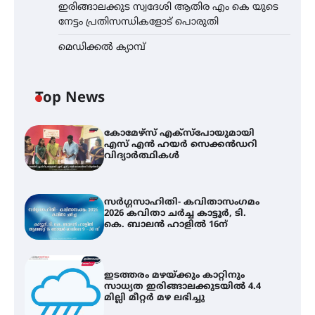
ഇരിങ്ങാലക്കുട സ്വദേശി ആതിര എം കെ യുടെ
നേട്ടം പ്രതിസന്ധികളോട് പൊരുതി
മെഡിക്കൽ ക്യാമ്പ്
Top News
കോമേഴ്സ് എക്സ്പോയുമായി
എസ് എൻ ഹയർ സെക്കൻഡറി
വിദ്യാർത്ഥികൾ
സർഗ്ഗസാഹിതി- കവിതാസംഗമം
2026 കവിതാ ചർച്ച കാട്ടൂർ, ടി.
കെ. ബാലൻ ഹാളിൽ 16ന്
ഇടത്തരം മഴയ്ക്കും കാറ്റിനും
സാധ്യത ഇരിങ്ങാലക്കുടയിൽ 4.4
മില്ലി മീറ്റർ മഴ ലഭിച്ചു