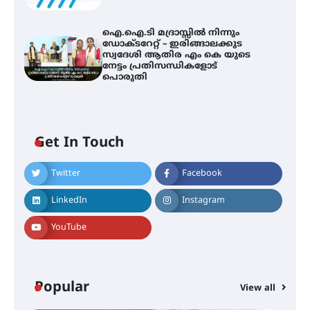
ഐ.ഐ.ടി മദ്രാസ്സിൽ നിന്നും
ഡോക്ടറേറ്റ് – ഇരിങ്ങാലക്കുട
സ്വദേശി ആതിര എം കെ യുടെ
നേട്ടം പ്രതിസന്ധികളോട്
പൊരുതി
സർഗ്ഗസാഹിതി- കവിതാസംഗമം
2026 കവിതാ ചർച്ച കാട്ടൂർ, ടി. കെ.
ബാലൻ ഹാളിൽ 16ന്
Get In Touch
Twitter
Facebook
ഇടത്തരം മഴയ്ക്കും കാറ്റിനും
സാധ്യത ഇരിങ്ങാലക്കുടയിൽ 4.4
LinkedIn
Instagram
മില്ലി മീറ്റർ മഴ ലഭിച്ചു
YouTube
ഐ.ഐ.ടി മദ്രാസ്സിൽ നിന്നും
ഡോക്ടറേറ്റ് – ഇരിങ്ങാലക്കുട
സ്വദേശി ആതിര എം കെ യുടെ
Popular
View all
നേട്ടം പ്രതിസന്ധികളോട് പൊരുതി