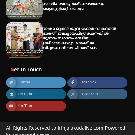
കായികതലപ്പത്ത് പത്താമതും
ക്രൈസ്റ്റിന്റെ പെരുമ
‘നഷാ മുക്ത് യുവ ഫോർ വികസിത്
ഭാരത്’ ജലച്ചായചിത്രരചനയിൽ
മൂന്നാം സ്ഥാനം നേടിയ
ഇരിങ്ങാലക്കുട ഭാരതീയ
വിദ്യാഭവനിലെ ചിന്മയ് കെ
Get In Touch
Twitter
Facebook
LinkedIn
Instagram
YouTube
All Rights Reserved to irinjalakudalive.com Powered