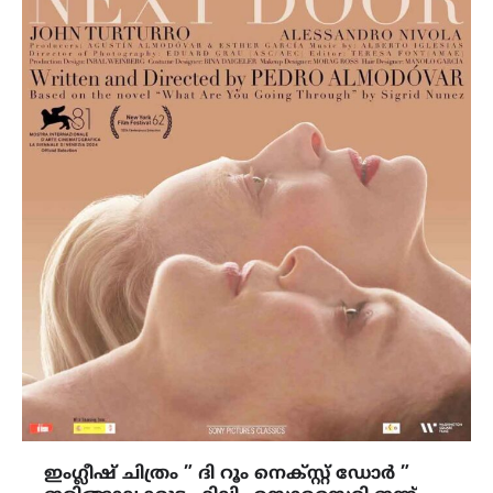
ഇംഗ്ലീഷ് ചിത്രം ” ദി റൂം നെക്സ്റ്റ് ഡോർ ”