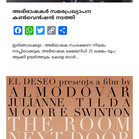
അഭിഭാഷകർ സമരപ്രഖ്യാപന
കൺവെൻഷൻ നടത്തി
Facebook
WhatsApp
Twitter
Copy
Share
Link
ഇരിങ്ങാലക്കുട : അഭിഭാഷക സംരക്ഷണ നിയമം
നടപ്പിലാക്കുക, അഭിഭാഷക ക്ഷേമനിധി 25 ലക്ഷം രൂപ
ആക്കി ഉയർത്തുക, കേരള ബാർ…