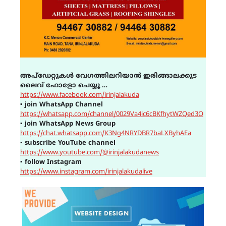
അപ്ഡേറ്റുകൾ വേഗത്തിലറിയാൻ ഇരിങ്ങാലക്കുട
ലൈവ് ഫോളോ ചെയ്യൂ …
https://www.facebook.com/irinjalakuda
▪
join WhatsApp Channel
https://whatsapp.com/channel/0029Va4ic6cBKfhytWZQed3O
▪
join WhatsApp News Group
https://chat.whatsapp.com/K3Ng4NRYDBR7baLXByhAEa
▪
subscribe YouTube channel
https://www.youtube.com/@irinjalakudanews
▪
follow Instagram
https://www.instagram.com/irinjalakudalive