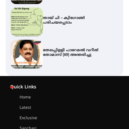
തേലപ്പിളളി പാറേമൽ വറീത്
തോമാസ് (69) അന്തരിച്ചു
സർഗ്ഗസാഹിതി- കവിതാസംഗമം
2026 കവിതാ ചർച്ച കാട്ടൂർ, ടി. കെ.
ബാലൻ ഹാളിൽ 16ന്
ഇടത്തരം മഴയ്ക്കും കാറ്റിനും
സാധ്യത ഇരിങ്ങാലക്കുടയിൽ 4.4
Quick Links
മില്ലി മീറ്റർ മഴ ലഭിച്ചു
Home
Latest
ഐ.ഐ.ടി മദ്രാസ്സിൽ നിന്നും
ഡോക്ടറേറ്റ് – ഇരിങ്ങാലക്കുട
Exclusive
സ്വദേശി ആതിര എം കെ യുടെ
നേട്ടം പ്രതിസന്ധികളോട് പൊരുതി
Sanchari