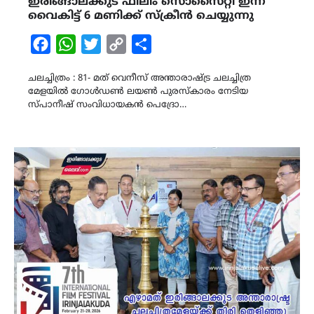
ഇരിങ്ങാലക്കുട ഫിലിം സൊസൈറ്റി ഇന്ന്
വൈകിട്ട് 6 മണിക്ക് സ്ക്രീൻ ചെയ്യുന്നു
Facebook
WhatsApp
Twitter
Copy
Share
Link
ചലച്ചിത്രം : 81- മത് വെനീസ് അന്താരാഷ്ട്ര ചലച്ചിത്ര
മേളയിൽ ഗോൾഡൺ ലയൺ പുരസ്കാരം നേടിയ
സ്പാനീഷ് സംവിധായകൻ പെദ്രോ…