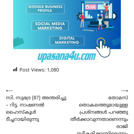
Post Views:
1,080
Post
⟵
⟶
സി. സുഭദ്ര (87) അന്തരിച്ചു
തോമസ്
navigation
– റിട്ട. നാഷണൽ
തൊകലത്തുമായുള്ള
ഹൈസ്കൂൾ
പ്രശ്നങ്ങൾ പറഞ്ഞു
ടീച്ചറായിരുന്നു
തീർക്കാവുന്നതാണെന്നും
രാജി
സ്വീകരിക്കുന്നില്ലെന്നും