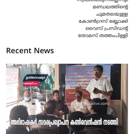
മണ്ഡലത്തിന്റെ
ചുമതലയുള്ള
കോൺഗ്രസ് ബ്ലോക്ക്
വൈസ് പ്രസിഡന്റ്
തോമസ് തത്തംപിള്ളി
Recent News