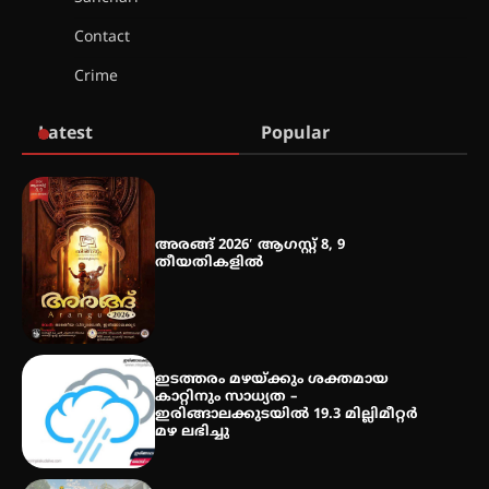
Contact
Crime
മെഡിക്കൽ ക്യാമ്പ്
Latest
Popular
തായ് ചി – ക്വിഗോങ്ങ്
പരിചയപ്പെടാം
അരങ്ങ് 2026′ ആഗസ്റ്റ് 8, 9
തീയതികളിൽ
തേലപ്പിളളി പാറേമൽ വറീത്
തോമാസ് (69) അന്തരിച്ചു
ഇടത്തരം മഴയ്ക്കും ശക്തമായ
കാറ്റിനും സാധ്യത –
ഇരിങ്ങാലക്കുടയിൽ 19.3 മില്ലിമീറ്റർ
മഴ ലഭിച്ചു