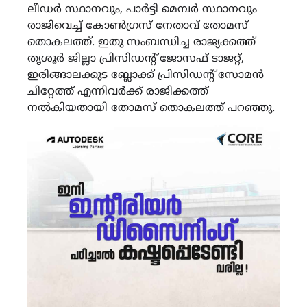
ലീഡർ സ്ഥാനവും, പാർട്ടി മെമ്പർ സ്ഥാനവും
രാജിവെച്ച് കോൺഗ്രസ് നേതാവ് തോമസ്
തൊകലത്ത്. ഇതു സംബന്ധിച്ച രാജ്യക്കത്ത്
തൃശൂർ ജില്ലാ പ്രിസിഡൻ്റ് ജോസഫ് ടാജറ്റ്,
ഇരിങ്ങാലക്കുട ബ്ലോക്ക് പ്രിസിഡൻ്റ് സോമൻ
ചിറ്റേത്ത് എന്നിവർക്ക് രാജിക്കത്ത്
നൽകിയതായി തോമസ് തൊകലത്ത് പറഞ്ഞു.