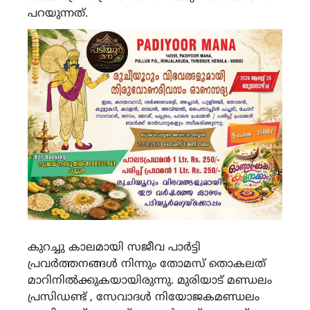
പറയുന്നത്.
കുറച്ചു കാലമായി സജീവ പാർട്ടി
പ്രവർത്തനങ്ങൾ നിന്നും തോമസ് തൊകലത്
മാറിനിൽക്കുകയായിരുന്നു. മുരിയാട് മണ്ഡലം
പ്രസിഡണ്ട് , സേവാദൾ നിയോജകമണ്ഡലം