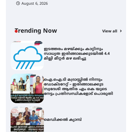
August 6, 2026
C
ഇടത്തരം മഴയ്ക്കും കാറ്റിനും
ഇ
സാധ്യത ഇരിങ്ങാലക്കുടയിൽ 4.4
ഇ
മില്ലി മീറ്റർ മഴ ലഭിച്ചു
ല
Trending Now
View all
ഐ.ഐ.ടി മദ്രാസ്സിൽ നിന്നും
ഡോക്ടറേറ്റ് – ഇരിങ്ങാലക്കുട
സ്വദേശി ആതിര എം കെ യുടെ
നേട്ടം പ്രതിസന്ധികളോട് പൊരുതി
മെഡിക്കൽ ക്യാമ്പ്
തായ് ചി – ക്വിഗോങ്ങ്
പരിചയപ്പെടാം