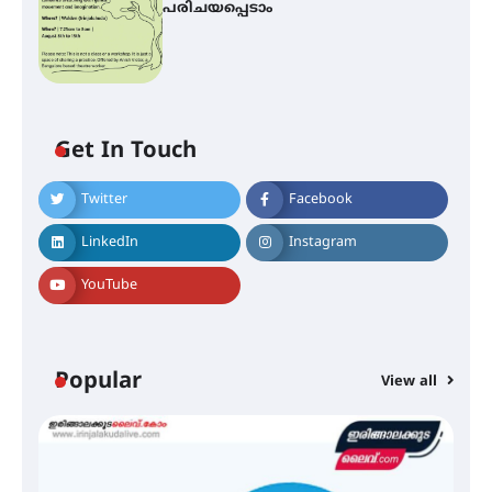
പരിചയപ്പെടാം
Get In Touch
Twitter
Facebook
ഐ.ഐ.ടി മദ്രാസ്സിൽ നിന്നും
ഡോക്ടറേറ്റ് – ഇരിങ്ങാലക്കുട
LinkedIn
Instagram
സ്വദേശി ആതിര എം കെ യുടെ
നേട്ടം പ്രതിസന്ധികളോട് പൊരുതി
YouTube
മെഡിക്കൽ ക്യാമ്പ്
Popular
View all
തായ് ചി – ക്വിഗോങ്ങ്
പരിചയപ്പെടാം