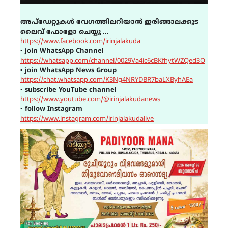
അപ്ഡേറ്റുകൾ വേഗത്തിലറിയാൻ ഇരിങ്ങാലക്കുട
ലൈവ് ഫോളോ ചെയ്യൂ …
https://www.facebook.com/irinjalakuda
▪
join WhatsApp Channel
https://whatsapp.com/channel/0029Va4ic6cBKfhytWZQed3O
▪
join WhatsApp News Group
https://chat.whatsapp.com/K3Ng4NRYDBR7baLXByhAEa
▪
subscribe YouTube channel
https://www.youtube.com/@irinjalakudanews
▪
follow Instagram
https://www.instagram.com/irinjalakudalive