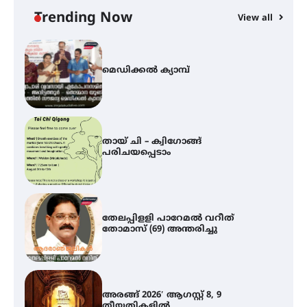
നേട്ടം പ്രതിസന്ധികളോട് പൊരുതി
Trending Now
View all
മെഡിക്കൽ ക്യാമ്പ്
തായ് ചി – ക്വിഗോങ്ങ്
പരിചയപ്പെടാം
തേലപ്പിളളി പാറേമൽ വറീത്
തോമാസ് (69) അന്തരിച്ചു
അരങ്ങ് 2026′ ആഗസ്റ്റ് 8, 9
തീയതികളിൽ