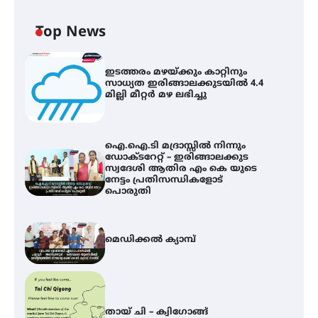
Top News
ഇടത്തരം മഴയ്ക്കും കാറ്റിനും
സാധ്യത ഇരിങ്ങാലക്കുടയിൽ 4.4
മില്ലി മീറ്റർ മഴ ലഭിച്ചു
ഐ.ഐ.ടി മദ്രാസ്സിൽ നിന്നും
ഡോക്ടറേറ്റ് – ഇരിങ്ങാലക്കുട
സ്വദേശി ആതിര എം കെ യുടെ
നേട്ടം പ്രതിസന്ധികളോട്
പൊരുതി
മെഡിക്കൽ ക്യാമ്പ്
തായ് ചി – ക്വിഗോങ്ങ്