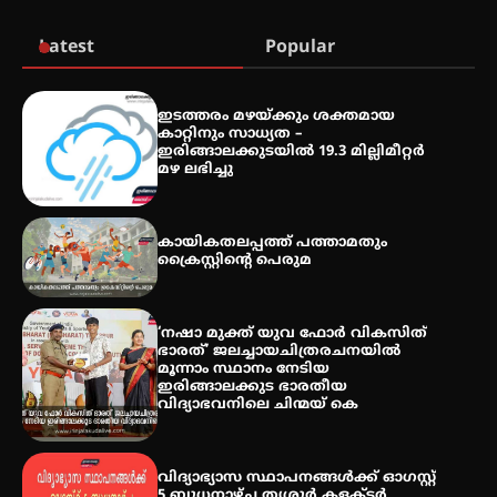
Latest
Popular
തേലപ്പിളളി പാറേമൽ വറീത്
ഇടത്തരം മഴയ്ക്കും ശക്തമായ
തോമാസ് (69) അന്തരിച്ചു
കാറ്റിനും സാധ്യത –
ഇരിങ്ങാലക്കുടയിൽ 19.3 മില്ലിമീറ്റർ
മഴ ലഭിച്ചു
അരങ്ങ് 2026′ ആഗസ്റ്റ് 8, 9
കായികതലപ്പത്ത് പത്താമതും
തീയതികളിൽ
ക്രൈസ്റ്റിന്റെ പെരുമ
‘നഷാ മുക്ത് യുവ ഫോർ വികസിത്
ഭാരത്’ ജലച്ചായചിത്രരചനയിൽ
മൂന്നാം സ്ഥാനം നേടിയ
ഇരിങ്ങാലക്കുട ഭാരതീയ
വിദ്യാഭവനിലെ ചിന്മയ് കെ
വിദ്യാഭ്യാസ സ്ഥാപനങ്ങള്‍ക്ക് ഓഗസ്റ്റ്
5 ബുധനാഴ്ച തൃശൂർ കളക്ടർ