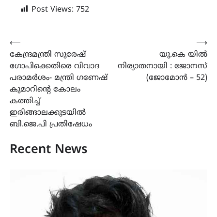
Post Views:
752
Post
⟵
⟶
കേന്ദ്രമന്ത്രി സുരേഷ്
യു.കെ യിൽ
navigation
ഗോപിക്കെതിരെ വിവാദ
നിര്യാതനായി : ജോനസ്
പരാമർശം- മന്ത്രി ഗണേഷ്
(ജോമോൻ – 52)
കുമാറിന്റെ കോലം
കത്തിച്ച്
ഇരിങ്ങാലക്കുടയിൽ
ബി.ജെ.പി പ്രതിഷേധം
Recent News