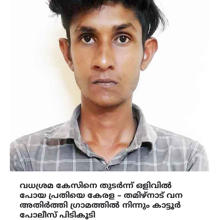
വധശ്രമ കേസിനെ തുടർന്ന് ഒളിവിൽ
പോയ പ്രതിയെ കേരള – തമിഴ്നാട് വന
അതിർത്തി ഗ്രാമത്തിൽ നിന്നും കാട്ടൂർ
പോലീസ് പിടികൂടി