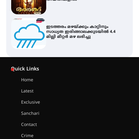
ഇടത്തരം മഴയ്ക്കും കാറ്റിനും
സാധ്യത ഇരിങ്ങാലക്കുടയിൽ 4.4
മില്ലി മീറ്റർ മഴ ലഭിച്ചു
ഐ.ഐ.ടി മദ്രാസ്സിൽ നിന്നും
ഡോക്ടറേറ്റ് – ഇരിങ്ങാലക്കുട
Quick Links
സ്വദേശി ആതിര എം കെ യുടെ
നേട്ടം പ്രതിസന്ധികളോട് പൊരുതി
Home
Latest
മെഡിക്കൽ ക്യാമ്പ്
Exclusive
Sanchari
Contact
തായ് ചി – ക്വിഗോങ്ങ്
Crime
പരിചയപ്പെടാം