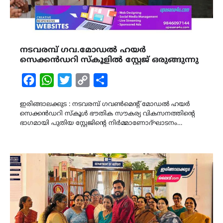
നടവരമ്പ് ഗവ.മോഡൽ ഹയർ
സെക്കൻഡറി സ്കൂളിൽ സ്റ്റേജ് ഒരുങ്ങുന്നു
Facebook
WhatsApp
Twitter
Copy
Share
Link
ഇരിങ്ങാലക്കുട : നടവരമ്പ് ഗവൺമെന്‍റ് മോഡൽ ഹയർ
സെക്കൻഡറി സ്കൂൾ ഭൗതിക സൗകര്യ വികസനത്തിന്‍റെ
ഭാഗമായി പുതിയ സ്റ്റേജിന്‍റെ നിർമ്മാണോദ്ഘാടനം…