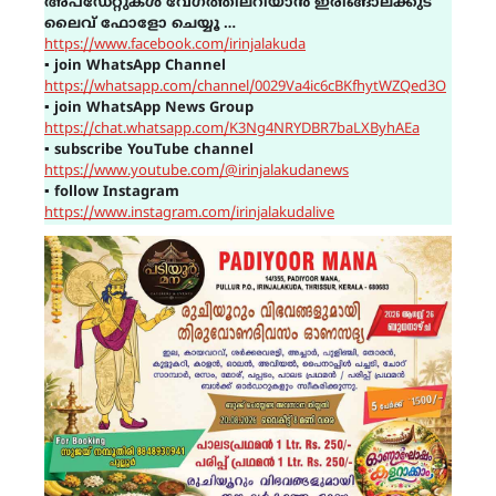
അപ്ഡേറ്റുകൾ വേഗത്തിലറിയാൻ ഇരിങ്ങാലക്കുട
ലൈവ് ഫോളോ ചെയ്യൂ …
https://www.facebook.com/irinjalakuda
▪
join WhatsApp Channel
https://whatsapp.com/channel/0029Va4ic6cBKfhytWZQed3O
▪
join WhatsApp News Group
https://chat.whatsapp.com/K3Ng4NRYDBR7baLXByhAEa
▪
subscribe YouTube channel
https://www.youtube.com/@irinjalakudanews
▪
follow Instagram
https://www.instagram.com/irinjalakudalive