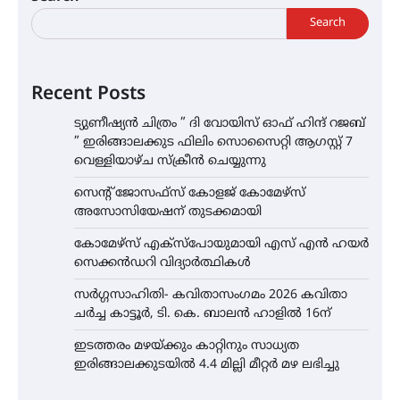
Search
Recent Posts
ട്യുണീഷ്യൻ ചിത്രം ” ദി വോയിസ് ഓഫ് ഹിന്ദ് റജബ്
” ഇരിങ്ങാലക്കുട ഫിലിം സൊസൈറ്റി ആഗസ്റ്റ് 7
വെള്ളിയാഴ്ച സ്‌ക്രീൻ ചെയ്യുന്നു
സെന്റ് ജോസഫ്സ് കോളജ് കോമേഴ്‌സ്
അസോസിയേഷന് തുടക്കമായി
കോമേഴ്സ് എക്സ്പോയുമായി എസ് എൻ ഹയർ
സെക്കൻഡറി വിദ്യാർത്ഥികൾ
സർഗ്ഗസാഹിതി- കവിതാസംഗമം 2026 കവിതാ
ചർച്ച കാട്ടൂർ, ടി. കെ. ബാലൻ ഹാളിൽ 16ന്
ഇടത്തരം മഴയ്ക്കും കാറ്റിനും സാധ്യത
ഇരിങ്ങാലക്കുടയിൽ 4.4 മില്ലി മീറ്റർ മഴ ലഭിച്ചു