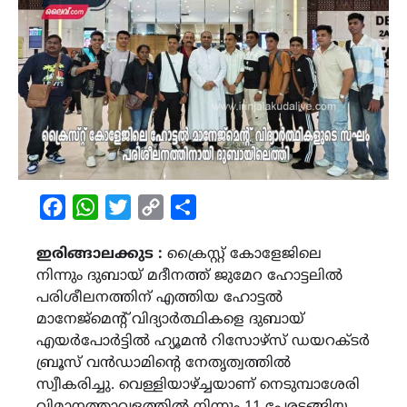
Facebook
WhatsApp
Twitter
Copy
Share
Link
ഇരിങ്ങാലക്കുട :
ക്രൈസ്റ്റ് കോളേജിലെ
നിന്നും ദുബായ് മദീനത്ത് ജുമേറ ഹോട്ടലിൽ
പരിശീലനത്തിന് എത്തിയ ഹോട്ടൽ
മാനേജ്മെൻ്റ് വിദ്യാർത്ഥികളെ ദുബായ്
എയർപോർട്ടിൽ ഹ്യൂമൻ റിസോഴ്സ് ഡയറക്ടർ
ബ്രൂസ് വൻഡാമിൻ്റെ നേതൃത്വത്തിൽ
സ്വീകരിച്ചു. വെള്ളിയാഴ്ച്ചയാണ് നെടുമ്പാശേരി