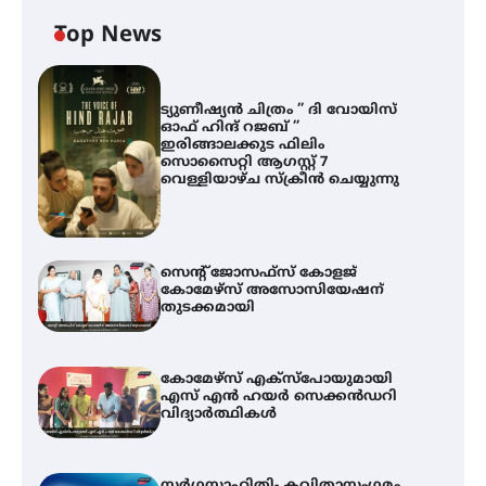
Top News
ട്യുണീഷ്യൻ ചിത്രം ” ദി വോയിസ്
ഓഫ് ഹിന്ദ് റജബ് ”
ഇരിങ്ങാലക്കുട ഫിലിം
സൊസൈറ്റി ആഗസ്റ്റ് 7
വെള്ളിയാഴ്ച സ്‌ക്രീൻ ചെയ്യുന്നു
സെന്റ് ജോസഫ്സ് കോളജ്
കോമേഴ്‌സ് അസോസിയേഷന്
തുടക്കമായി
കോമേഴ്സ് എക്സ്പോയുമായി
എസ് എൻ ഹയർ സെക്കൻഡറി
വിദ്യാർത്ഥികൾ