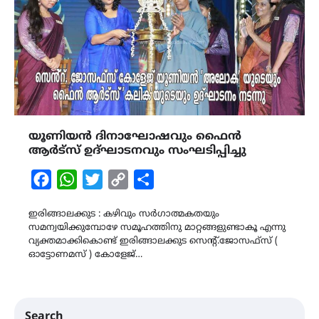
യൂണിയൻ ദിനാഘോഷവും ഫൈൻ
ആർട്സ് ഉദ്ഘാടനവും സംഘടിപ്പിച്ചു
Facebook
WhatsApp
Twitter
Copy
Share
Link
ഇരിങ്ങാലക്കുട : കഴിവും സർഗാത്മകതയും
സമന്വയിക്കുമ്പോഴേ സമൂഹത്തിനു മാറ്റങ്ങളുണ്ടാകൂ എന്നു
വ്യക്തമാക്കികൊണ്ട് ഇരിങ്ങാലക്കുട സെൻ്റ്.ജോസഫ്സ് (
ഓട്ടോണമസ് ) കോളേജ്…
Search