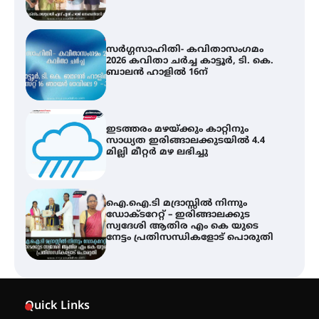
ഇടത്തരം മഴയ്ക്കും കാറ്റിനും
സാധ്യത ഇരിങ്ങാലക്കുടയിൽ 4.4
മില്ലി മീറ്റർ മഴ ലഭിച്ചു
ഐ.ഐ.ടി മദ്രാസ്സിൽ നിന്നും
ഡോക്ടറേറ്റ് – ഇരിങ്ങാലക്കുട
സ്വദേശി ആതിര എം കെ യുടെ
നേട്ടം പ്രതിസന്ധികളോട് പൊരുതി
ട്യുണീഷ്യൻ ചിത്രം ” ദി വോയിസ്
ഓഫ് ഹിന്ദ് റജബ് ” ഇരിങ്ങാലക്കുട
ഫിലിം സൊസൈറ്റി ആഗസ്റ്റ് 7
വെള്ളിയാഴ്ച സ്‌ക്രീൻ ചെയ്യുന്നു
സെന്റ് ജോസഫ്സ് കോളജ്
കോമേഴ്‌സ് അസോസിയേഷന്
Quick Links
തുടക്കമായി