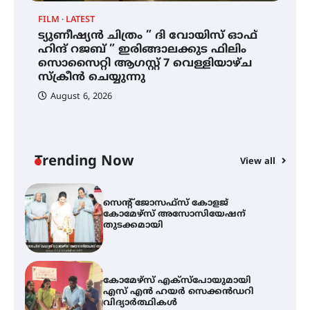
FILM
LATEST
ട്യുണീഷ്യൻ ചിത്രം ” ദി വോയിസ് ഓഫ്
ട്യുണീഷ്യൻ ചിത്രം ” ദി വോയിസ്
ഹിന്ദ് റജബ് ” ഇരിങ്ങാലക്കുട ഫിലിം
ഓഫ് ഹിന്ദ് റജബ് ” ഇരിങ്ങാലക്കുട
സൊസൈറ്റി ആഗസ്റ്റ് 7 വെള്ളിയാഴ്ച
ഫിലിം സൊസൈറ്റി ആഗസ്റ്റ് 7
വെള്ളിയാഴ്ച സ്‌ക്രീൻ ചെയ്യുന്നു
സ്‌ക്രീൻ ചെയ്യുന്നു
August 6, 2026
സെന്റ് ജോസഫ്സ് കോളജ്
കോമേഴ്‌സ് അസോസിയേഷന്
തുടക്കമായി
Trending Now
View all
കോമേഴ്സ് എക്സ്പോയുമായി
എസ് എൻ ഹയർ സെക്കൻഡറി
വിദ്യാർത്ഥികൾ
സർഗ്ഗസാഹിതി- കവിതാസംഗമം
2026 കവിതാ ചർച്ച കാട്ടൂർ, ടി. കെ.
ബാലൻ ഹാളിൽ 16ന്