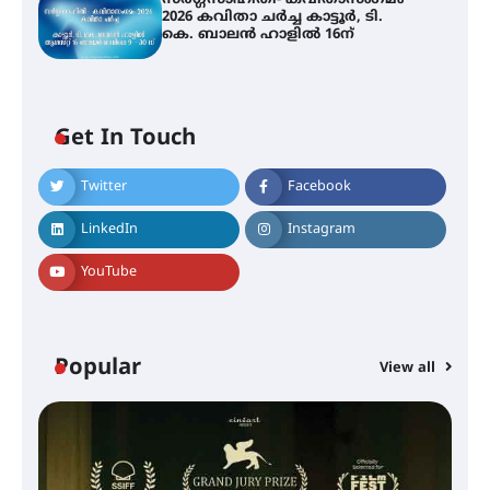
സർഗ്ഗസാഹിതി- കവിതാസംഗമം
2026 കവിതാ ചർച്ച കാട്ടൂർ, ടി.
കെ. ബാലൻ ഹാളിൽ 16ന്
Get In Touch
Twitter
Facebook
LinkedIn
Instagram
YouTube
Popular
View all
സെന്റ് ജോസഫ്സ് കോളജ്
കോമേഴ്‌സ് അസോസിയേഷന്
തുടക്കമായി