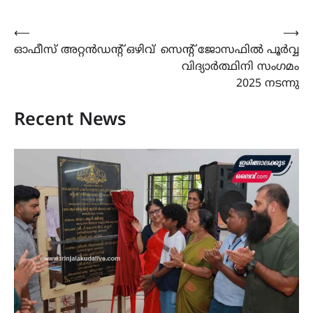
Post
⟵
⟶
ഓഫീസ് അറ്റൻഡന്റ് ഒഴിവ്
സെന്റ് ജോസഫിൽ പൂർവ്വ
navigation
വിദ്യാർത്ഥിനി സംഗമം
2025 നടന്നു
Recent News