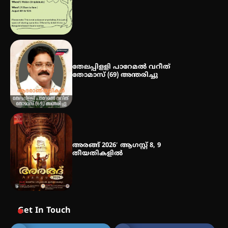
തേലപ്പിളളി പാറേമൽ വറീത്
തോമാസ് (69) അന്തരിച്ചു
അരങ്ങ് 2026′ ആഗസ്റ്റ് 8, 9
തീയതികളിൽ
Get In Touch