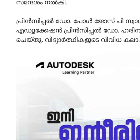
സന്ദേശം നൽകി.
പ്രിൻസിപ്പൽ ഡോ. പോൾ ജോസ് പി സ്വാഗത
എഡ്യൂക്കേഷൻ പ്രിൻസിപ്പൽ ഡോ. ഹര
ചെയ്തു. വിദ്യാർത്ഥികളുടെ വിവിധ കലാപ