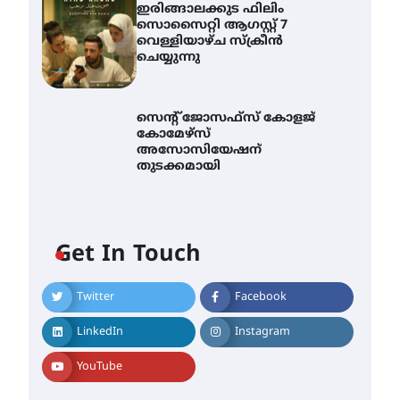
ഇരിങ്ങാലക്കുട ഫിലിം
സൊസൈറ്റി ആഗസ്റ്റ് 7
വെള്ളിയാഴ്ച സ്‌ക്രീൻ
ചെയ്യുന്നു
സെന്റ് ജോസഫ്സ് കോളജ്
കോമേഴ്‌സ്
അസോസിയേഷന്
തുടക്കമായി
എം.ജി. യൂണിവേഴ്‌സിറ്റിയിൽ
നിന്ന് ഇംഗ്ളീഷ്
സാഹിത്യത്തിൽ ഡോക്ടറേറ്റ്
Get In Touch
നേടിയ എൻ. ആര്യ
August 7, 2026
Twitter
Facebook
ട്യുണീഷ്യൻ ചിത്രം ” ദി
വോയിസ് ഓഫ് ഹിന്ദ് റജബ് ”
ഇരിങ്ങാലക്കുട ഫിലിം
LinkedIn
Instagram
സൊസൈറ്റി ആഗസ്റ്റ് 7
വെള്ളിയാഴ്ച സ്‌ക്രീൻ
YouTube
ചെയ്യുന്നു