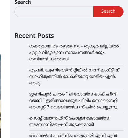
Search
Search
Recent Posts
ശക്തമായ മഴ തുടരുന്നു – തൃശൂർ ജില്ലയിൽ
എല്ലാ വിദ്യാഭ്യാസ സ്ഥാപനങ്ങൾക്കും
ശനിയാഴ്ച അവധി
എം.ജി. യൂണിവേഴ്‌സിറ്റിയിൽ നിന്ന് ഇംഗ്ളീഷ്
സാഹിത്യത്തിൽ ഡോക്ടറേറ്റ് നേടിയ എൻ.
ആര്യ
ട്യുണീഷ്യൻ ചിത്രം ” ദി വോയിസ് ഓഫ് ഹിന്ദ്
റജബ് ” ഇരിങ്ങാലക്കുട ഫിലിം സൊസൈറ്റി
ആഗസ്റ്റ് 7 വെള്ളിയാഴ്ച സ്‌ക്രീൻ ചെയ്യുന്നു
സെന്റ് ജോസഫ്സ് കോളജ് കോമേഴ്‌സ്
അസോസിയേഷന് തുടക്കമായി
കോമേഴ്സ് എക്സ്പോയുമായി എസ് എൻ