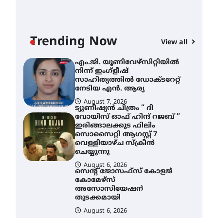
എം.ജി. യൂണിവേഴ്‌സിറ്റിയിൽ
നിന്ന് ഇംഗ്ളീഷ്
സാഹിത്യത്തിൽ ഡോക്ടറേറ്റ്
നേടിയ എൻ. ആര്യ
Trending Now
View all
AWA
August 7, 2026
എം
ട്യുണീഷ്യൻ ചിത്രം ” ദി
വോയിസ് ഓഫ് ഹിന്ദ് റജബ് ”
നി
ഇരിങ്ങാലക്കുട ഫിലിം
സാ
സൊസൈറ്റി ആഗസ്റ്റ് 7
ന
വെള്ളിയാഴ്ച സ്‌ക്രീൻ
ചെയ്യുന്നു
A
August 6, 2026
സെന്റ് ജോസഫ്സ് കോളജ്
കോമേഴ്‌സ്
അസോസിയേഷന്
തുടക്കമായി
August 6, 2026
കോമേഴ്സ്
എക്സ്പോയുമായി എസ്
എൻ ഹയർ സെക്കൻഡറി
വിദ്യാർത്ഥികൾ
August 6, 2026