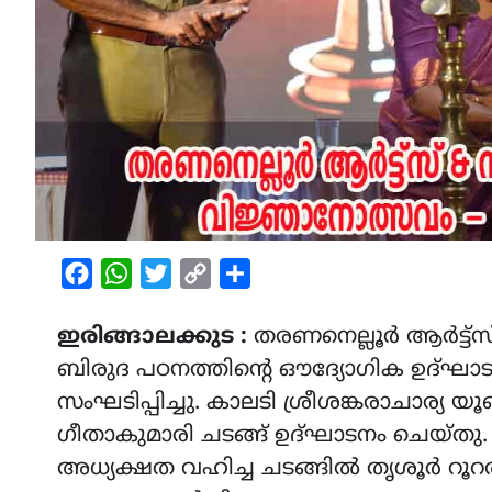
Facebook
WhatsApp
Twitter
Copy
Share
Link
ഇരിങ്ങാലക്കുട :
തരണനെല്ലൂർ ആർട്ട
ബിരുദ പഠനത്തിന്റെ ഔദ്യോഗിക ഉദ്ഘാടന
സംഘടിപ്പിച്ചു. കാലടി ശ്രീശങ്കരാചാര്
ഗീതാകുമാരി ചടങ്ങ് ഉദ്ഘാടനം ചെയ്തു.
അധ്യക്ഷത വഹിച്ച ചടങ്ങിൽ തൃശൂർ റൂറ