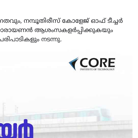
വും, നമ്പൂതിരീസ്‌ കോളേജ് ഓഫ് ടീച്ചർ
ിനാരായണൻ ആശംസകളർപ്പിക്കുകയും
രിപാടികളും നടന്നു.