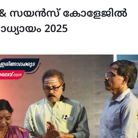
സ് & സയൻസ് കോളേജിൽ
ധ്യായം 2025