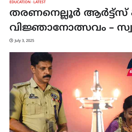
EDUCATION
LATEST
തരണനെല്ലൂർ ആർട്ട്
വിജ്ഞാനോത്സവം – സ്വാ
July 3, 2025