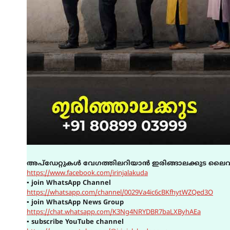
അപ്ഡേറ്റുകൾ വേഗത്തിലറിയാൻ ഇരിങ്ങാലക്കുട ലൈവ
https://www.facebook.com/irinjalakuda
▪
join WhatsApp Channel
https://whatsapp.com/channel/0029Va4ic6cBKfhytWZQed3O
▪
join WhatsApp News Group
https://chat.whatsapp.com/K3Ng4NRYDBR7baLXByhAEa
▪
subscribe YouTube channel