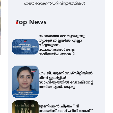
ഹയർ സെക്കൻഡറി വിദ്യാർത്ഥികൾ
Top News
ശക്തമായ മഴ തുടരുന്നു –
തൃശൂർ ജില്ലയിൽ എല്ലാ
വിദ്യാഭ്യാസ
സ്ഥാപനങ്ങൾക്കും
ശനിയാഴ്ച അവധി
എം.ജി. യൂണിവേഴ്‌സിറ്റിയിൽ
നിന്ന് ഇംഗ്ളീഷ്
സാഹിത്യത്തിൽ ഡോക്ടറേറ്റ്
നേടിയ എൻ. ആര്യ
ട്യുണീഷ്യൻ ചിത്രം ” ദി
വോയിസ് ഓഫ് ഹിന്ദ് റജബ് ”