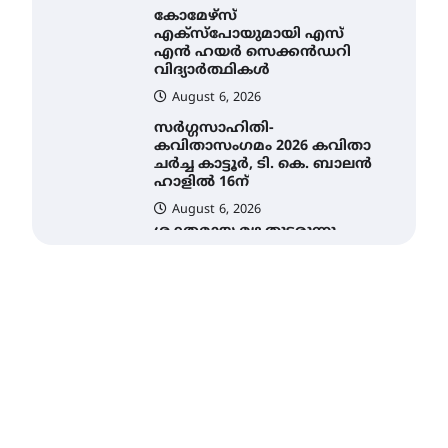
സർഗ്ഗസാഹിതി-
കവിതാസംഗമം 2026 കവിതാ
ചർച്ച കാട്ടൂർ, ടി. കെ. ബാലൻ
ഹാളിൽ 16ന്
August 6, 2026
ശക്തമായ മഴ തുടരുന്നു –
തൃശൂർ ജില്ലയിൽ എല്ലാ
വിദ്യാഭ്യാസ
സ്ഥാപനങ്ങൾക്കും
ശനിയാഴ്ച അവധി
August 7, 2026
എം.ജി. യൂണിവേഴ്‌സിറ്റിയിൽ
നിന്ന് ഇംഗ്ളീഷ്
സാഹിത്യത്തിൽ ഡോക്ടറേറ്റ്
നേടിയ എൻ. ആര്യ
August 7, 2026
ട്യുണീഷ്യൻ ചിത്രം ” ദി
വോയിസ് ഓഫ് ഹിന്ദ് റജബ് ”
ഇരിങ്ങാലക്കുട ഫിലിം
സൊസൈറ്റി ആഗസ്റ്റ് 7
വെള്ളിയാഴ്ച സ്‌ക്രീൻ
ചെയ്യുന്നു