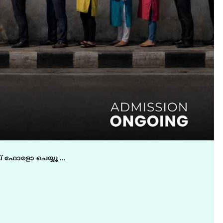
് ഫോളോ ചെയ്യൂ …