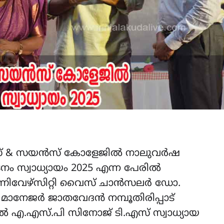
്സ് & സയൻസ് കോളേജിൽ നാലുവർഷ
ം സ്വാധ്യായം 2025 എന്ന പേരിൽ
യ യൂണിവേഴ്സിറ്റി വൈസ് ചാൻസലർ ഡോ.
 മാനേജർ ജാതവേദൻ നമ്പൂതിരിപ്പാട്
ൽ എ.എസ്.പി സിനോജ് ടി.എസ് സ്വാധ്യായ