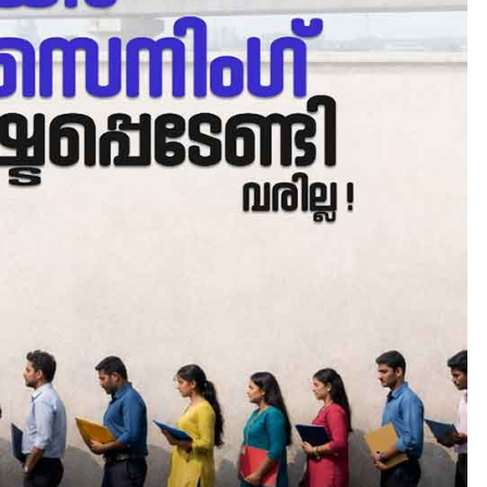
CAMPUS
LATEST
സെന്റ് ജോസഫ്സ് കോളജ്
കോമേഴ്‌സ് അസോസിയേഷ
തുടക്കമായി
August 6, 2026