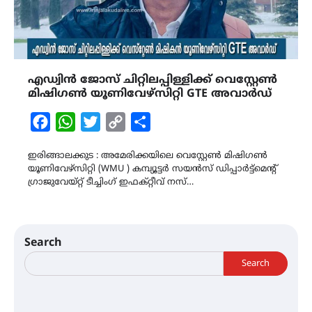
എഡ്വിൻ ജോസ് ചിറ്റിലപ്പിള്ളിക്ക് വെസ്റ്റേൺ
മിഷിഗൺ യൂണിവേഴ്സിറ്റി GTE അവാർഡ്
Facebook
WhatsApp
Twitter
Copy
Share
Link
ഇരിങ്ങാലക്കുട : അമേരിക്കയിലെ വെസ്റ്റേൺ മിഷിഗൺ
യൂണിവേഴ്സിറ്റി (WMU ) കമ്പ്യൂട്ടർ സയൻസ് ഡിപ്പാർട്ട്മെൻ്റ്
ഗ്രാജുവേയ്റ്റ് ടീച്ചിംഗ് ഇഫക്റ്റീവ് നസ്…
Search
Search