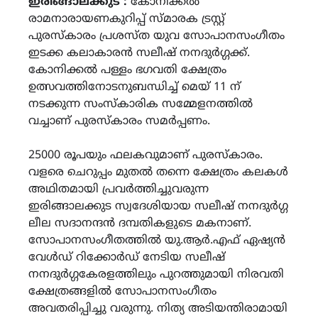
ഇരിങ്ങാലക്കുട :
കോനിക്കൽ
രാമനാരായണകുറിപ്പ് സ്മാരക ട്രസ്റ്റ്
പുരസ്‌കാരം പ്രശസ്ത യുവ സോപാനസംഗീതം
ഇടക്ക കലാകാരൻ സലീഷ് നനദുർഗ്ഗക്ക്.
കോനിക്കൽ പള്ളം ഭഗവതി ക്ഷേത്രം
ഉത്സവത്തിനോടനുബന്ധിച്ച് മെയ് 11 ന്
നടക്കുന്ന സംസ്കാരിക സമ്മേളനത്തിൽ
വച്ചാണ് പുരസ്‌കാരം സമർപ്പണം.
25000 രൂപയും ഫലകവുമാണ് പുരസ്‌കാരം.
വളരെ ചെറുപ്പം മുതൽ തന്നെ ക്ഷേത്രം കലകൾ
അഥിതമായി പ്രവർത്തിച്ചുവരുന്ന
ഇരിങ്ങാലക്കുട സ്വദേശിയായ സലീഷ് നനദുർഗ്ഗ
ലീല സദാനന്ദൻ ദമ്പതികളുടെ മകനാണ്.
സോപാനസംഗീതത്തിൽ യു.ആർ.എഫ് ഏഷ്യൻ
വേൾഡ് റിക്കോർഡ് നേടിയ സലീഷ്
നനദുർഗ്ഗകേരളത്തിലും പുറത്തുമായി നിരവതി
ക്ഷേത്രങ്ങളിൽ സോപാനസംഗീതം
അവതരിപ്പിച്ചു വരുന്നു. നിത്യ അടിയന്തിരാമായി