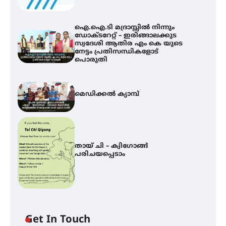
ഐ.ഐ.ടി മദ്രാസ്സിൽ നിന്നും
ഡോക്ടറേറ്റ് – ഇരിങ്ങാലക്കുട
സ്വദേശി ആതിര എം കെ യുടെ
നേട്ടം പ്രതിസന്ധികളോട്
പൊരുതി
മെഡിക്കൽ ക്യാമ്പ്
തായ് ചി – ക്വിഗോങ്ങ്
പരിചയപ്പെടാം
Get In Touch