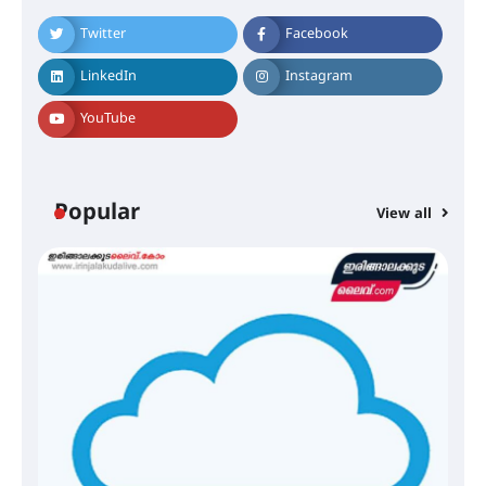
Twitter
Facebook
ഐ.ഐ.ടി മദ്രാസ്സിൽ നിന്നും
ഡോക്ടറേറ്റ് – ഇരിങ്ങാലക്കുട
LinkedIn
Instagram
സ്വദേശി ആതിര എം കെ യുടെ
നേട്ടം പ്രതിസന്ധികളോട് പൊരുതി
YouTube
മെഡിക്കൽ ക്യാമ്പ്
Popular
View all
തായ് ചി – ക്വിഗോങ്ങ്
പരിചയപ്പെടാം
തേലപ്പിളളി പാറേമൽ വറീത്
തോമാസ് (69) അന്തരിച്ചു