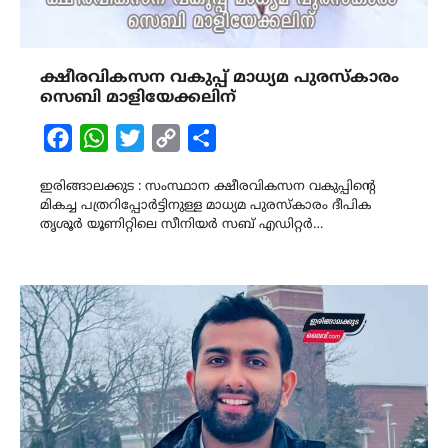
ക്ഷീരവികസന വകുപ്പ് മാധ്യമ പുരസ്കാരം
സെബി മാളിയേക്കലിന്
Facebook
WhatsApp
Twitter
Copy
Share
Link
ഇരിങ്ങാലക്കുട : സംസ്ഥാന ക്ഷീരവികസന വകുപ്പിൻ്റെ
മികച്ച പത്രറിപ്പോർട്ടിനുള്ള മാധ്യമ പുരസ്കാരം ദീപിക
തൃശൂർ യൂണിറ്റിലെ സീനിയർ സബ് എഡിറ്റർ…