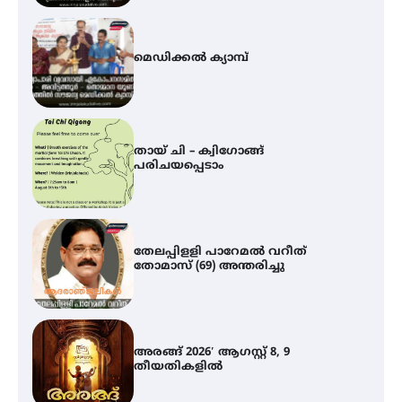
തായ് ചി – ക്വിഗോങ്ങ്
പരിചയപ്പെടാം
തേലപ്പിളളി പാറേമൽ വറീത്
തോമാസ് (69) അന്തരിച്ചു
അരങ്ങ് 2026′ ആഗസ്റ്റ് 8, 9
തീയതികളിൽ
ഇടത്തരം മഴയ്ക്കും കാറ്റിനും
സാധ്യത ഇരിങ്ങാലക്കുടയിൽ 4.4
മില്ലി മീറ്റർ മഴ ലഭിച്ചു