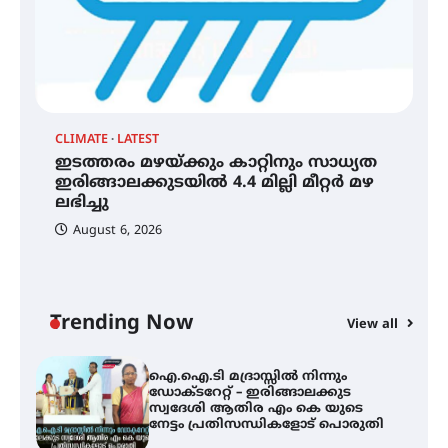
A
ഐ
അരങ്ങ് 2026′ ആഗസ്റ്റ് 8, 9
ഡ
തീയതികളിൽ
ആ
പ
CLIMATE
LATEST
ഇടത്തരം മഴയ്ക്കും കാറ്റിനും സാധ്യത
ഇടത്തരം മഴയ്ക്കും കാറ്റിനും
സാധ്യത ഇരിങ്ങാലക്കുടയിൽ 4.4
ഇരിങ്ങാലക്കുടയിൽ 4.4 മില്ലി മീറ്റർ മഴ
മില്ലി മീറ്റർ മഴ ലഭിച്ചു
ലഭിച്ചു
August 6, 2026
ഐ.ഐ.ടി മദ്രാസ്സിൽ നിന്നും
ഡോക്ടറേറ്റ് – ഇരിങ്ങാലക്കുട
സ്വദേശി ആതിര എം കെ യുടെ
നേട്ടം പ്രതിസന്ധികളോട് പൊരുതി
Trending Now
View all
മെഡിക്കൽ ക്യാമ്പ്