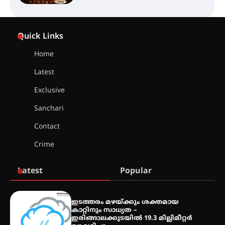
ഐ.ഐ.ടി മദ്രാസ്സിൽ നിന്നും
ഡോക്ടറേറ്റ് – ഇരിങ്ങാലക്കുട
Quick Links
സ്വദേശി ആതിര എം കെ യുടെ
നേട്ടം പ്രതിസന്ധികളോട് പൊരുതി
Home
Latest
മെഡിക്കൽ ക്യാമ്പ്
Exclusive
Sanchari
Contact
തായ് ചി – ക്വിഗോങ്ങ്
Crime
പരിചയപ്പെടാം
Latest
Popular
തേലപ്പിളളി പാറേമൽ വറീത്
ഇടത്തരം മഴയ്ക്കും ശക്തമായ
തോമാസ് (69) അന്തരിച്ചു
കാറ്റിനും സാധ്യത –
ഇരിങ്ങാലക്കുടയിൽ 19.3 മില്ലിമീറ്റർ