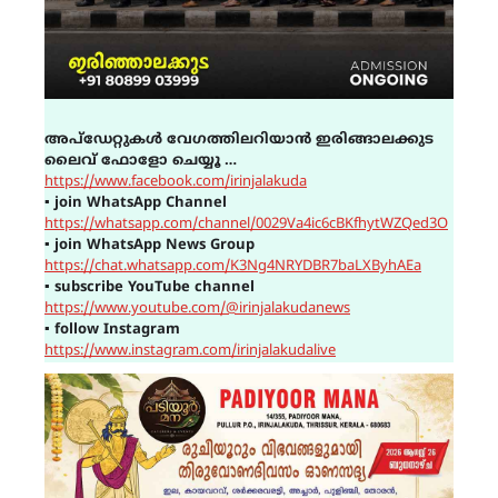
അപ്ഡേറ്റുകൾ വേഗത്തിലറിയാൻ ഇരിങ്ങാലക്കുട
ലൈവ് ഫോളോ ചെയ്യൂ …
https://www.facebook.com/irinjalakuda
▪
join WhatsApp Channel
https://whatsapp.com/channel/0029Va4ic6cBKfhytWZQed3O
▪
join WhatsApp News Group
https://chat.whatsapp.com/K3Ng4NRYDBR7baLXByhAEa
▪
subscribe YouTube channel
https://www.youtube.com/@irinjalakudanews
▪
follow Instagram
https://www.instagram.com/irinjalakudalive