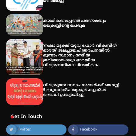
മഴ ലഭിച്ചു
അരങ്ങ് 2026′ ആഗസ്റ്റ് 8, 9
കായികതലപ്പത്ത് പത്താമതും
തീയതികളിൽ
ക്രൈസ്റ്റിന്റെ പെരുമ
‘നഷാ മുക്ത് യുവ ഫോർ വികസിത്
ഭാരത്’ ജലച്ചായചിത്രരചനയിൽ
മൂന്നാം സ്ഥാനം നേടിയ
ഇരിങ്ങാലക്കുട ഭാരതീയ
വിദ്യാഭവനിലെ ചിന്മയ് കെ
വിദ്യാഭ്യാസ സ്ഥാപനങ്ങള്‍ക്ക് ഓഗസ്റ്റ്
5 ബുധനാഴ്ച തൃശൂർ കളക്ടർ
അവധി പ്രഖ്യാപിച്ചു
Get In Touch
Twitter
Facebook