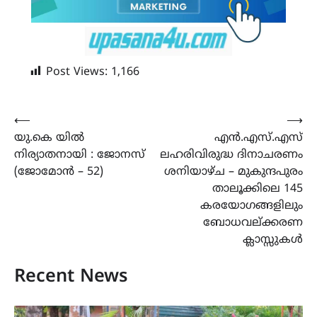
Post Views:
1,166
Post
⟵
⟶
യു.കെ യിൽ
എൻ.എസ്.എസ്
navigation
നിര്യാതനായി : ജോനസ്
ലഹരിവിരുദ്ധ ദിനാചരണം
(ജോമോൻ – 52)
ശനിയാഴ്ച – മുകുന്ദപുരം
താലൂക്കിലെ 145
കരയോഗങ്ങളിലും
ബോധവല്ക്കരണ
ക്ലാസ്സുകൾ
Recent News