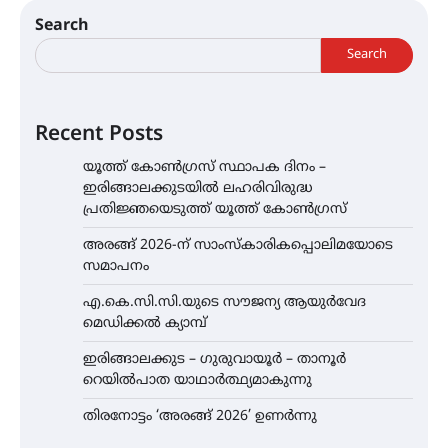
Search
Search
Recent Posts
യൂത്ത് കോൺഗ്രസ്‌ സ്ഥാപക ദിനം –
ഇരിങ്ങാലക്കുടയിൽ ലഹരിവിരുദ്ധ
പ്രതിജ്ഞയെടുത്ത് യൂത്ത് കോൺഗ്രസ്
അരങ്ങ് 2026-ന് സാംസ്കാരികപ്പൊലിമയോടെ
സമാപനം
എ.കെ.സി.സി.യുടെ സൗജന്യ ആയുർവേദ
മെഡിക്കൽ ക്യാമ്പ്
ഇരിങ്ങാലക്കുട – ഗുരുവായൂർ – താനൂർ
റെയിൽപാത യാഥാർത്ഥ്യമാകുന്നു
തിരനോട്ടം ‘അരങ്ങ് 2026’ ഉണർന്നു