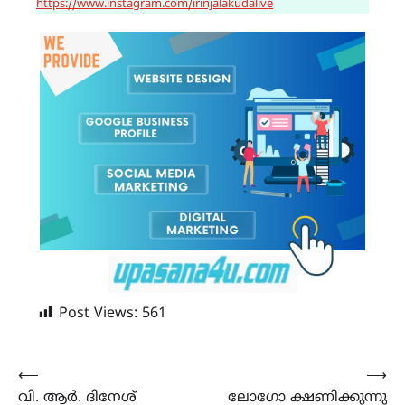
https://www.instagram.com/irinjalakudalive
Post Views:
561
Post
⟵
⟶
വി. ആർ. ദിനേശ്
ലോഗോ ക്ഷണിക്കുന്നു