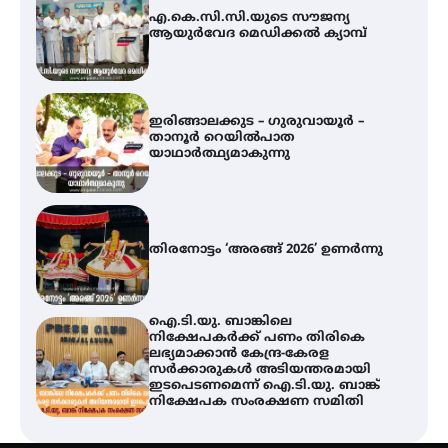
ഇരിങ്ങാലക്കുട – ഗുരുവായൂർ –
താനൂർ റെയിൽപാത
യാഥാർത്ഥ്യമാകുന്നു
തിരനോട്ടം ‘അരങ്ങ് 2026’ ഉണർന്നു
ഐ.ടി.യു. ബാങ്കിലെ
നിക്ഷേപകർക്ക് പണം തിരികെ
ലഭ്യമാക്കാൻ കേന്ദ്ര-കേരള
സർക്കാരുകൾ അടിയന്തരമായി
ഇടപെടണമെന്ന് ഐ.ടി.യു. ബാങ്ക്
നിക്ഷേപക സംരക്ഷണ സമിതി
യൂത്ത് കോൺഗ്രസ്‌ സ്ഥാപക ദിനം
– ഇരിങ്ങാലക്കുടയിൽ
ലഹരിവിരുദ്ധ പ്രതിജ്ഞയെടുത്ത്
യൂത്ത് കോൺഗ്രസ്