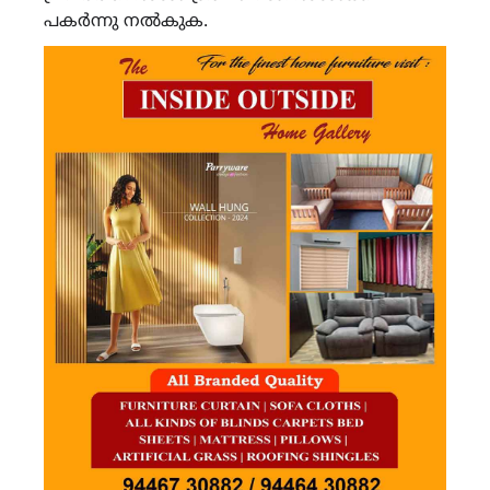
പകർന്നു നൽകുക.