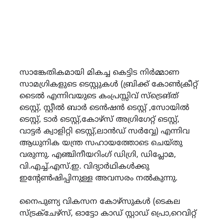
സാങ്കേതികമായി മികച്ച കെട്ടിട നിർമ്മാണ
സാമഗ്രികളുടെ ടെസ്റ്റുകൾ (ബ്രിക്ക് കോൺക്രീറ്റ്
ടൈൽ എന്നിവയുടെ കംപ്രസ്സിവ് സ്ട്രെങ്‌ത്
ടെസ്റ്റ്, സ്റ്റീൽ ബാർ ടെൻഷൻ ടെസ്റ്റ് ,സോയിൽ
ടെസ്റ്റ്, ടാർ ടെസ്റ്റ്,കോഴ്സ് അഗ്രിഗേറ്റ് ടെസ്റ്റ്,
വാട്ടർ ക്വാളിറ്റി ടെസ്റ്റ്,ലാൻഡ് സർവ്വേ) എന്നിവ
ആധുനിക യന്ത്ര സഹായത്തോടെ ചെയ്തു
വരുന്നു. എഞ്ചിനീയറിംഗ് ഡിഗ്രി, ഡിപ്ലോമ,
വി.എച്ച്.എസ്.ഇ. വിദ്യാർഥികൾക്കു
ഇന്റേൺഷിപ്പിനുള്ള അവസരം നൽകുന്നു.
നൈപുണ്യ വികസന കോഴ്സുകൾ (ടെകല
സ്ട്രക്‌ചേഴ്‌സ്, ഓട്ടോ കാഡ് സ്റ്റാഡ് പ്രൊ,റെവിറ്റ്