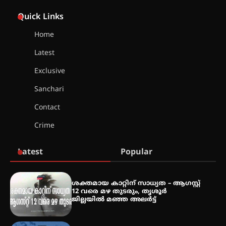
അരങ്ങ് 2026-ന്
സാംസ്കാരികപ്പൊലിമയോടെ
Quick Links
സമാപനം
Home
Latest
എ.കെ.സി.സി.യുടെ സൗജന്യ
Exclusive
ആയുർവേദ മെഡിക്കൽ ക്യാമ്പ്
Sanchari
Contact
ഇരിങ്ങാലക്കുട – ഗുരുവായൂർ –
Crime
താനൂർ റെയിൽപാത
യാഥാർത്ഥ്യമാകുന്നു
Latest
Popular
തിരനോട്ടം ‘അരങ്ങ് 2026’ ഉണർന്നു
ശക്തമായ കാറ്റിന് സാധ്യത – ആഗസ്റ്റ്
12 വരെ മഴ തുടരും, തൃശൂർ
ജില്ലയിൽ മഞ്ഞ അലർട്ട്
ഐ.ടി.യു. ബാങ്കിലെ