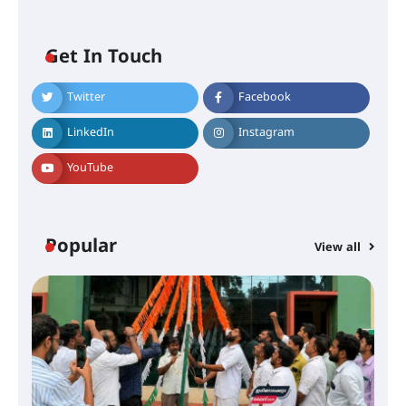
അരങ്ങ് 2026-ന്
സാംസ്കാരികപ്പൊലിമയോടെ
സമാപനം
Get In Touch
Twitter
Facebook
എ.കെ.സി.സി.യുടെ സൗജന്യ
ആയുർവേദ മെഡിക്കൽ ക്യാമ്പ്
LinkedIn
Instagram
YouTube
ഇരിങ്ങാലക്കുട – ഗുരുവായൂർ –
താനൂർ റെയിൽപാത
യാഥാർത്ഥ്യമാകുന്നു
Popular
View all
തിരനോട്ടം ‘അരങ്ങ് 2026’ ഉണർന്നു
ഐ.ടി.യു. ബാങ്കിലെ