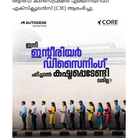
ആൻഡ് കൺസ്ട്രക്ഷൻ എഞ്ചിനീയറിംഗ്
എക്സ്ക്ലൂലൻസ് (C3E) ആരംഭിച്ചു.