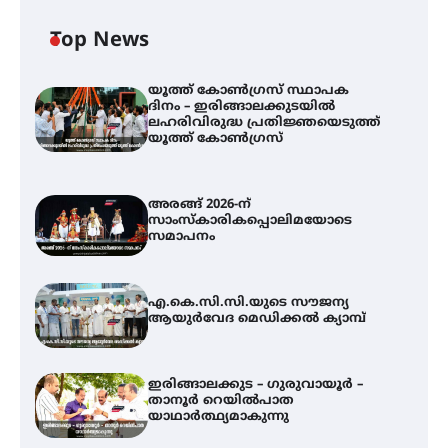
Top News
യൂത്ത് കോൺഗ്രസ്‌ സ്ഥാപക
ദിനം – ഇരിങ്ങാലക്കുടയിൽ
ലഹരിവിരുദ്ധ പ്രതിജ്ഞയെടുത്ത്
യൂത്ത് കോൺഗ്രസ്
അരങ്ങ് 2026-ന്
സാംസ്കാരികപ്പൊലിമയോടെ
സമാപനം
എ.കെ.സി.സി.യുടെ സൗജന്യ
ആയുർവേദ മെഡിക്കൽ ക്യാമ്പ്
ഇരിങ്ങാലക്കുട – ഗുരുവായൂർ –
താനൂർ റെയിൽപാത
യാഥാർത്ഥ്യമാകുന്നു