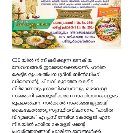
C3E യിൽ നിന്ന് ലഭിക്കുന്ന ജനകീയ
സേവനങ്ങൾ ഇവയൊക്കെയാണ്. ഹരിത
കെട്ടിട രൂപകൽപന (ഗ്രീൻ ബിൽഡിംഗ്
ഡിസൈൻ), ചിലവ് കുറഞ്ഞ കെട്ടിട
നിർമാണവും ഗ്രാമവികസനവും, മഴവെള്ള
സംഭരണി ജലശുദ്ധീകരണ സംവിധാനങ്ങളുടെ
രൂപകൽപന, സർക്കാർ സംരംഭങ്ങളുമായി
കൈകോർത്തു സുസ്ഥിരവികസനം, “ഹരിത
വിദ്യാലയം” എ പ്ലസ് നേടിയ കോളേജ് എന്ന
നിലയിൽ ഹരിത കേരളമിഷന്റെ
പ്രവർത്തനങ്ങൾ ഗ്രാമീണ ജനങ്ങൾക്ക്