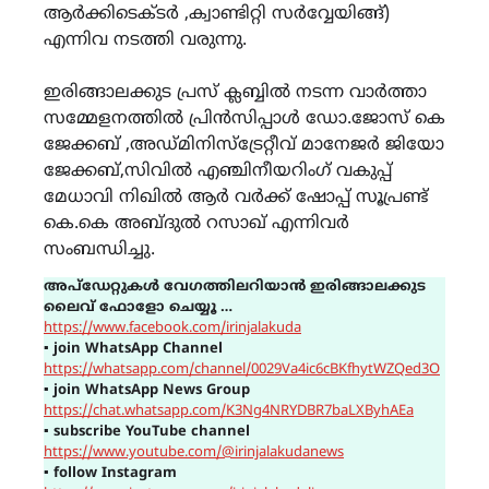
ആർക്കിടെക്ടർ ,ക്വാണ്ടിറ്റി സർവ്വേയിങ്ങ്)
എന്നിവ നടത്തി വരുന്നു.
ഇരിങ്ങാലക്കുട പ്രസ് ക്ലബ്ബിൽ നടന്ന വാർത്താ
സമ്മേളനത്തിൽ പ്രിൻസിപ്പാൾ ഡോ.ജോസ് കെ
ജേക്കബ് ,അഡ്മിനിസ്ട്രേറ്റീവ് മാനേജർ ജിയോ
ജേക്കബ്,സിവിൽ എഞ്ചിനീയറിംഗ് വകുപ്പ്
മേധാവി നിഖിൽ ആർ വർക്ക് ഷോപ്പ് സൂപ്രണ്ട്
കെ.കെ അബ്ദുൽ റസാഖ് എന്നിവർ
സംബന്ധിച്ചു.
അപ്ഡേറ്റുകൾ വേഗത്തിലറിയാൻ ഇരിങ്ങാലക്കുട
ലൈവ് ഫോളോ ചെയ്യൂ …
https://www.facebook.com/irinjalakuda
▪
join WhatsApp Channel
https://whatsapp.com/channel/0029Va4ic6cBKfhytWZQed3O
▪
join WhatsApp News Group
https://chat.whatsapp.com/K3Ng4NRYDBR7baLXByhAEa
▪
subscribe YouTube channel
https://www.youtube.com/@irinjalakudanews
▪
follow Instagram