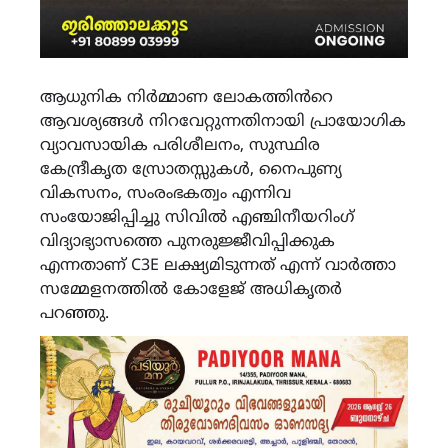
ആധുനിക നിർമ്മാണ ലോകത്തിൻറെ
ആവശ്യങ്ങൾ നിറവേറ്റുന്നതിനായി പ്രായോഗിക
വ്യാവസായിക പരിശീലനം, സുസ്ഥിര
കേന്ദ്രീകൃത സ്രോതസ്സുകൾ, നൈപുണ്യ
വികസനം, സംരംഭകത്വം എന്നിവ
സംയോജിപ്പിച്ചു സിവിൽ എഞ്ചിനീയറിംഗ്
വിദ്യാഭ്യാസത്തെ പുനരുജ്ജീവിപ്പിക്കുക
എന്നതാണ് C3E ലക്ഷ്യമിടുന്നത് എന്ന് വാർത്താ
സമ്മേളനത്തിൽ കോളേജ് അധികൃതർ
പറഞ്ഞു.