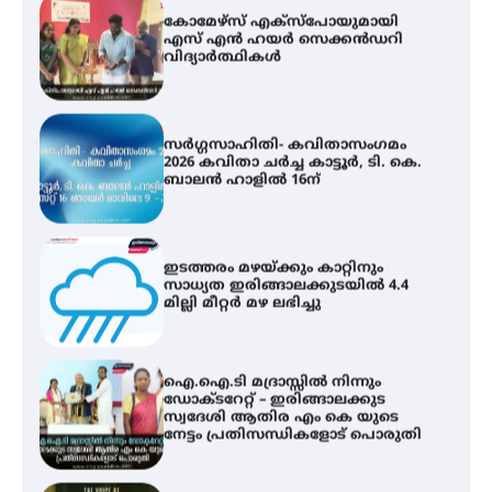
സർഗ്ഗസാഹിതി- കവിതാസംഗമം
2026 കവിതാ ചർച്ച കാട്ടൂർ, ടി. കെ.
ബാലൻ ഹാളിൽ 16ന്
ഇടത്തരം മഴയ്ക്കും കാറ്റിനും
സാധ്യത ഇരിങ്ങാലക്കുടയിൽ 4.4
മില്ലി മീറ്റർ മഴ ലഭിച്ചു
ഐ.ഐ.ടി മദ്രാസ്സിൽ നിന്നും
ഡോക്ടറേറ്റ് – ഇരിങ്ങാലക്കുട
സ്വദേശി ആതിര എം കെ യുടെ
നേട്ടം പ്രതിസന്ധികളോട് പൊരുതി
ട്യുണീഷ്യൻ ചിത്രം ” ദി വോയിസ്
ഓഫ് ഹിന്ദ് റജബ് ” ഇരിങ്ങാലക്കുട
ഫിലിം സൊസൈറ്റി ആഗസ്റ്റ് 7