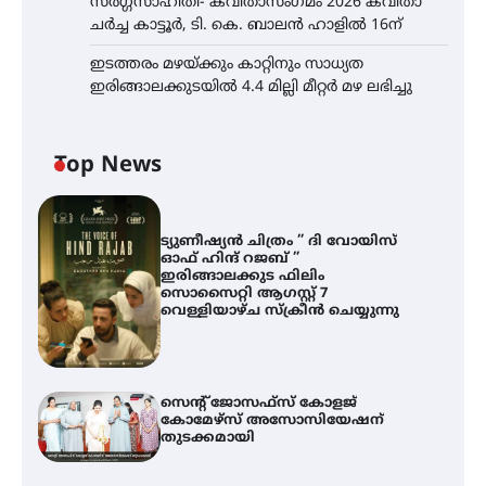
സർഗ്ഗസാഹിതി- കവിതാസംഗമം 2026 കവിതാ
ചർച്ച കാട്ടൂർ, ടി. കെ. ബാലൻ ഹാളിൽ 16ന്
ഇടത്തരം മഴയ്ക്കും കാറ്റിനും സാധ്യത
ഇരിങ്ങാലക്കുടയിൽ 4.4 മില്ലി മീറ്റർ മഴ ലഭിച്ചു
Top News
ട്യുണീഷ്യൻ ചിത്രം ” ദി വോയിസ്
ഓഫ് ഹിന്ദ് റജബ് ”
ഇരിങ്ങാലക്കുട ഫിലിം
സൊസൈറ്റി ആഗസ്റ്റ് 7
വെള്ളിയാഴ്ച സ്‌ക്രീൻ ചെയ്യുന്നു
സെന്റ് ജോസഫ്സ് കോളജ്
കോമേഴ്‌സ് അസോസിയേഷന്
തുടക്കമായി