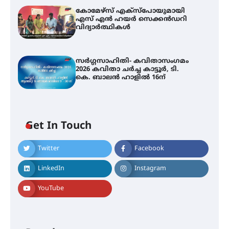
കോമേഴ്സ് എക്സ്പോയുമായി
എസ് എൻ ഹയർ സെക്കൻഡറി
വിദ്യാർത്ഥികൾ
സർഗ്ഗസാഹിതി- കവിതാസംഗമം
2026 കവിതാ ചർച്ച കാട്ടൂർ, ടി.
കെ. ബാലൻ ഹാളിൽ 16ന്
Get In Touch
Twitter
Facebook
LinkedIn
Instagram
YouTube