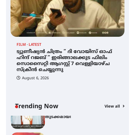
ഐ.ഐ.ടി മദ്രാസ്സിൽ നിന്നും
ഡോക്ടറേറ്റ് – ഇരിങ്ങാലക്കുട
സ്വദേശി ആതിര എം കെ യുടെ
നേട്ടം പ്രതിസന്ധികളോട് പൊരുതി
FILM
LATEST
ട്യുണീഷ്യൻ ചിത്രം ” ദി വോയിസ് ഓഫ്
ട്യുണീഷ്യൻ ചിത്രം ” ദി വോയിസ്
ഹിന്ദ് റജബ് ” ഇരിങ്ങാലക്കുട ഫിലിം
ഓഫ് ഹിന്ദ് റജബ് ” ഇരിങ്ങാലക്കുട
സൊസൈറ്റി ആഗസ്റ്റ് 7 വെള്ളിയാഴ്ച
ഫിലിം സൊസൈറ്റി ആഗസ്റ്റ് 7
വെള്ളിയാഴ്ച സ്‌ക്രീൻ ചെയ്യുന്നു
സ്‌ക്രീൻ ചെയ്യുന്നു
August 6, 2026
സെന്റ് ജോസഫ്സ് കോളജ്
കോമേഴ്‌സ് അസോസിയേഷന്
തുടക്കമായി
Trending Now
View all
കോമേഴ്സ് എക്സ്പോയുമായി
എസ് എൻ ഹയർ സെക്കൻഡറി
വിദ്യാർത്ഥികൾ