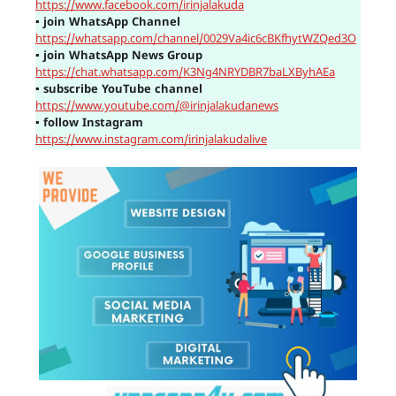
https://www.facebook.com/irinjalakuda
▪
join WhatsApp Channel
https://whatsapp.com/channel/0029Va4ic6cBKfhytWZQed3O
▪
join WhatsApp News Group
https://chat.whatsapp.com/K3Ng4NRYDBR7baLXByhAEa
▪
subscribe YouTube channel
https://www.youtube.com/@irinjalakudanews
▪
follow Instagram
https://www.instagram.com/irinjalakudalive