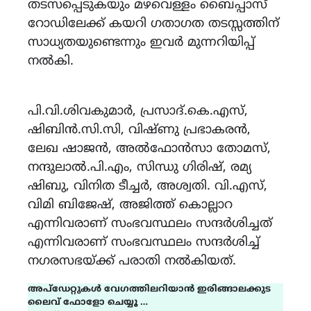
തടസപ്പെടുകയും മഴവെള്ളം ബൈപ്പാസ്
റോഡിലേക്ക് കയറി ഗതാഗത തടസ്സത്തിന്
സാധ്യതയുണ്ടെന്നും ഇവർ മുന്നറിയിപ്പ്
നൽകി.
പി.വി.ശിവകുമാർ, പ്രസാദ്.കെ.എസ്,
ഷിബിൻ.സി.സി, വിഷ്ണു പ്രഭാകരൻ,
ലേഖ ഷാജൻ, അൽഫോൻസാ തോമസ്,
നന്ദുലാൽ.പി.എം, സിന്ധു ഗിരിഷ്, രമ്യ
ഷിബു, വിനിത ടീച്ചർ, അശ്വതി. വി.എസ്,
വിമി ബിജേഷ്, അജിത്ത് കൊല്ലാറ
എന്നിവരാണ് സംഭവസ്ഥലം സന്ദർശിച്ചത്
എന്നിവരാണ് സംഭവസ്ഥലം സന്ദർശിച്ച്
നഗരസഭയ്ക്ക് പരാതി നൽകിയത്.
അപ്ഡേറ്റുകൾ വേഗത്തിലറിയാൻ ഇരിങ്ങാലക്കുട
ലൈവ് ഫോളോ ചെയ്യൂ …