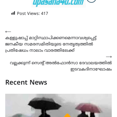
Post Views:
417
Post
⟵
കള്ളുഷാപ്പ് മാറ്റിസ്ഥാപിക്കണമെന്നാവശ്യപ്പെട്ട്
navigation
ജനകീയ സമരസമിതിയുടെ നേതൃത്വത്തിൽ
പ്രതിഷേധം നാലാം വാരത്തിലേക്ക്
⟶
വല്ലക്കുന്ന് സെൻ്റ് അൽഫോൻസാ ദേവാലയത്തിൽ
ഇടവകദിനാഘോഷം
Recent News