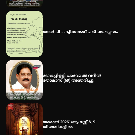
ഐ.ഐ.ടി മദ്രാസ്സിൽ നിന്നും
ഡോക്ടറേറ്റ് – ഇരിങ്ങാലക്കുട
സ്വദേശി ആതിര എം കെ യുടെ
തായ് ചി – ക്വിഗോങ്ങ് പരിചയപ്പെടാം
നേട്ടം പ്രതിസന്ധികളോട് പൊരുതി
തേലപ്പിളളി പാറേമൽ വറീത്
തോമാസ് (69) അന്തരിച്ചു
അരങ്ങ് 2026′ ആഗസ്റ്റ് 8, 9
തീയതികളിൽ