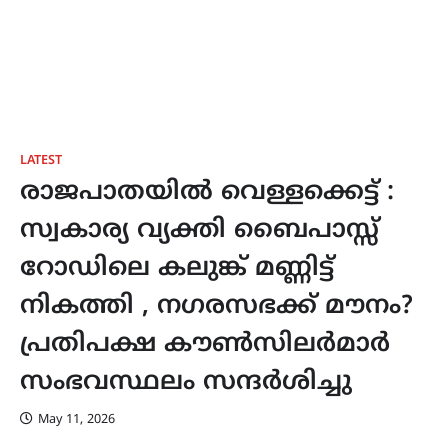
LATEST
രാജപാതയിൽ വെള്ളക്കെട്ട് :
സ്വകാര്യ വ്യക്തി ബൈപാസ്സ്
റോഡിലെ കലുങ്ക് മണ്ണിട്ട്
നികത്തി , നഗരസഭക്ക് മൗനം?
പ്രതിപക്ഷ കൗൺസിലർമാർ
സംഭവസ്ഥലം സന്ദർശിച്ചു
May 11, 2026