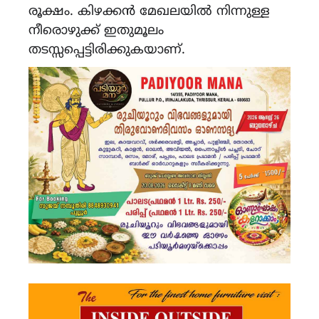
രൂക്ഷം. കിഴക്കൻ മേഖലയിൽ നിന്നുള്ള
നീരൊഴുക്ക് ഇതുമൂലം
തടസ്സപ്പെട്ടിരിക്കുകയാണ്.