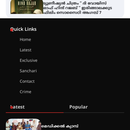
വെള്ളിയാഴ്ച സ്‌ക്രീൻ ചെയ്യുന്നു
സെന്റ് ജോസഫ്സ് കോളജ്
കോമേഴ്‌സ് അസോസിയേഷന്
Quick Links
തുടക്കമായി
Home
Latest
കോമേഴ്സ് എക്സ്പോയുമായി
എസ് എൻ ഹയർ സെക്കൻഡറി
Exclusive
വിദ്യാർത്ഥികൾ
Sanchari
Contact
സർഗ്ഗസാഹിതി- കവിതാസംഗമം
Crime
2026 കവിതാ ചർച്ച കാട്ടൂർ, ടി. കെ.
ബാലൻ ഹാളിൽ 16ന്
Latest
Popular
ഇടത്തരം മഴയ്ക്കും കാറ്റിനും
സാധ്യത ഇരിങ്ങാലക്കുടയിൽ 4.4
മെഡിക്കൽ ക്യാമ്പ്
മില്ലി മീറ്റർ മഴ ലഭിച്ചു