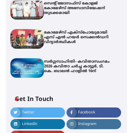
സെന്റ് ജോസഫ്സ് കോളജ്
കോമേഴ്‌സ് അസോസിയേഷന്
തുടക്കമായി
കോമേഴ്സ് എക്സ്പോയുമായി
എസ് എൻ ഹയർ സെക്കൻഡറി
വിദ്യാർത്ഥികൾ
സർഗ്ഗസാഹിതി- കവിതാസംഗമം
2026 കവിതാ ചർച്ച കാട്ടൂർ, ടി.
കെ. ബാലൻ ഹാളിൽ 16ന്
Get In Touch
Twitter
Facebook
LinkedIn
Instagram