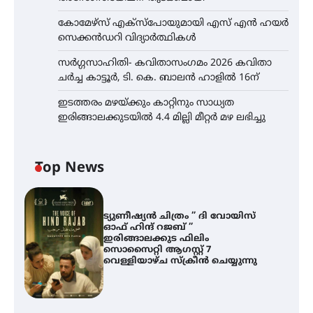
കോമേഴ്സ് എക്സ്പോയുമായി എസ് എൻ ഹയർ
സെക്കൻഡറി വിദ്യാർത്ഥികൾ
സർഗ്ഗസാഹിതി- കവിതാസംഗമം 2026 കവിതാ
ചർച്ച കാട്ടൂർ, ടി. കെ. ബാലൻ ഹാളിൽ 16ന്
ഇടത്തരം മഴയ്ക്കും കാറ്റിനും സാധ്യത
ഇരിങ്ങാലക്കുടയിൽ 4.4 മില്ലി മീറ്റർ മഴ ലഭിച്ചു
Top News
ട്യുണീഷ്യൻ ചിത്രം ” ദി വോയിസ്
ഓഫ് ഹിന്ദ് റജബ് ”
ഇരിങ്ങാലക്കുട ഫിലിം
സൊസൈറ്റി ആഗസ്റ്റ് 7
വെള്ളിയാഴ്ച സ്‌ക്രീൻ ചെയ്യുന്നു