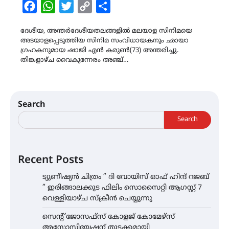
Facebook
WhatsApp
Twitter
Copy
Share
Link
ദേശീയ, അന്തർദേശീയതലങ്ങളിൽ മലയാള സിനിമയെ
അടയാളപ്പെടുത്തിയ സിനിമ സംവിധായകനും ഛായാ​
ഗ്രഹകനുമായ ഷാജി എൻ കരുൺ(73) അന്തരിച്ചു.
തിങ്കളാഴ്ച വെെകുന്നേരം അഞ്ച്…
Search
Search
Recent Posts
ട്യുണീഷ്യൻ ചിത്രം ” ദി വോയിസ് ഓഫ് ഹിന്ദ് റജബ്
” ഇരിങ്ങാലക്കുട ഫിലിം സൊസൈറ്റി ആഗസ്റ്റ് 7
വെള്ളിയാഴ്ച സ്‌ക്രീൻ ചെയ്യുന്നു
സെന്റ് ജോസഫ്സ് കോളജ് കോമേഴ്‌സ്
അസോസിയേഷന് തുടക്കമായി