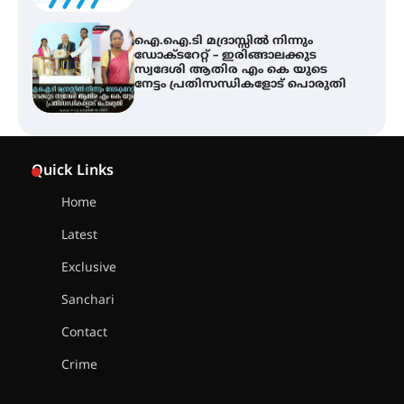
ട്യുണീഷ്യൻ ചിത്രം ” ദി വോയിസ്
ഓഫ് ഹിന്ദ് റജബ് ” ഇരിങ്ങാലക്കുട
ഫിലിം സൊസൈറ്റി ആഗസ്റ്റ് 7
വെള്ളിയാഴ്ച സ്‌ക്രീൻ ചെയ്യുന്നു
സെന്റ് ജോസഫ്സ് കോളജ്
കോമേഴ്‌സ് അസോസിയേഷന്
Quick Links
തുടക്കമായി
Home
Latest
കോമേഴ്സ് എക്സ്പോയുമായി
എസ് എൻ ഹയർ സെക്കൻഡറി
Exclusive
വിദ്യാർത്ഥികൾ
Sanchari
Contact
സർഗ്ഗസാഹിതി- കവിതാസംഗമം
Crime
2026 കവിതാ ചർച്ച കാട്ടൂർ, ടി. കെ.
ബാലൻ ഹാളിൽ 16ന്