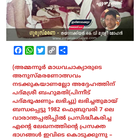
Facebook
WhatsApp
Twitter
Copy
Share
Link
(അമ്മന്നൂർ മാധവചാക്യാരുടെ
അനുസ്മരണോത്സവം
നടക്കുകയാണല്ലോ അദ്ദേഹത്തിന്
പദ്മശ്രീ ബഹുമതി(പിന്നീട്
പദ്മഭൂഷണും ലഭിച്ചു) ലഭിച്ചതുമായ്
ബന്ധപ്പെട്ടു 1982 ഫെബ്രുവരി 7 ലെ
വാരാന്തപ്പതിപ്പിൽ പ്രസിദ്ധീകരിച്ച
എന്റെ ലേഖനത്തിന്റെ പ്രസക്ത
ഭാഗങ്ങൾ ഇവിടെ കൊടുക്കുന്നു –