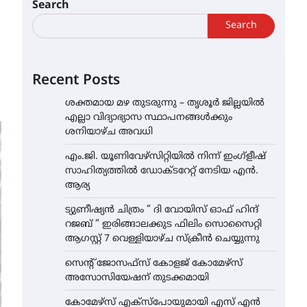
Search
Search
Recent Posts
ശക്തമായ മഴ തുടരുന്നു – തൃശൂർ ജില്ലയിൽ
എല്ലാ വിദ്യാഭ്യാസ സ്ഥാപനങ്ങൾക്കും
ശനിയാഴ്ച അവധി
എം.ജി. യൂണിവേഴ്‌സിറ്റിയിൽ നിന്ന് ഇംഗ്ളീഷ്
സാഹിത്യത്തിൽ ഡോക്ടറേറ്റ് നേടിയ എൻ.
ആര്യ
ട്യുണീഷ്യൻ ചിത്രം ” ദി വോയിസ് ഓഫ് ഹിന്ദ്
റജബ് ” ഇരിങ്ങാലക്കുട ഫിലിം സൊസൈറ്റി
ആഗസ്റ്റ് 7 വെള്ളിയാഴ്ച സ്‌ക്രീൻ ചെയ്യുന്നു
സെന്റ് ജോസഫ്സ് കോളജ് കോമേഴ്‌സ്
അസോസിയേഷന് തുടക്കമായി
കോമേഴ്സ് എക്സ്പോയുമായി എസ് എൻ