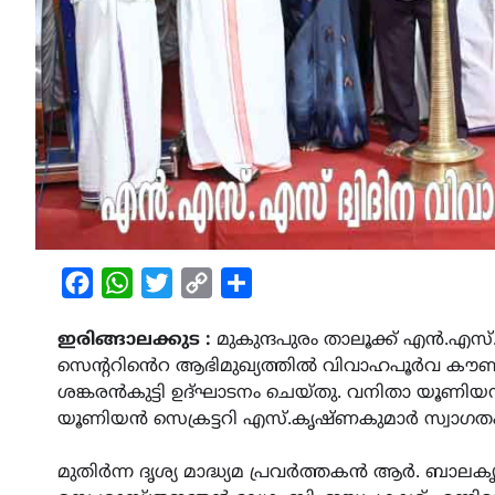
Facebook
WhatsApp
Twitter
Copy
Share
Link
ഇരിങ്ങാലക്കുട :
മുകുന്ദപുരം താലൂക്ക് എൻ.എസ
സെൻ്ററിൻെറ ആഭിമുഖ്യത്തിൽ വിവാഹപൂർവ കൗ
ശങ്കരൻകുട്ടി ഉദ്ഘാടനം ചെയ്തു. വനിതാ യൂണിയൻ 
യൂണിയൻ സെക്രട്ടറി എസ്‌.കൃഷ്ണകുമാർ സ്വാഗത
മുതിർന്ന ദൃശ്യ മാദ്ധ്യമ പ്രവർത്തകൻ ആർ. ബ