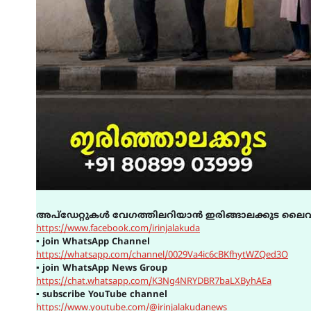
അപ്ഡേറ്റുകൾ വേഗത്തിലറിയാൻ ഇരിങ്ങാലക്കുട ലൈവ
https://www.facebook.com/irinjalakuda
▪
join WhatsApp Channel
https://whatsapp.com/channel/0029Va4ic6cBKfhytWZQed3O
▪
join WhatsApp News Group
https://chat.whatsapp.com/K3Ng4NRYDBR7baLXByhAEa
▪
subscribe YouTube channel
https://www.youtube.com/@irinjalakudanews