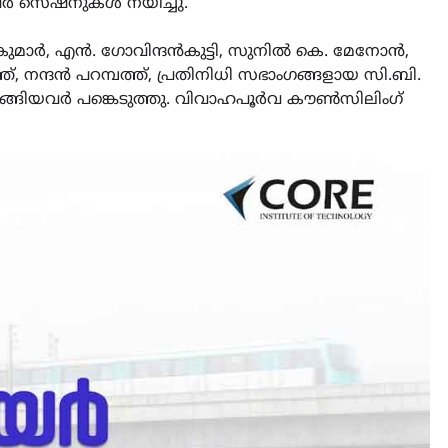
വർ സെഷനുകൾ നയിച്ചു.
ുമാർ, എൻ. ഗോവിന്ദൻകുട്ടി, സുനിൽ കെ. മേനോൻ,
 നന്ദൻ പറമ്പത്ത്, പ്രതിനിധി സഭാംഗങ്ങളായ സി.ബി.
ടങ്ങിയവർ പങ്കെടുത്തു. വിവാഹപൂർവ കൗൺസിലിംഗ്