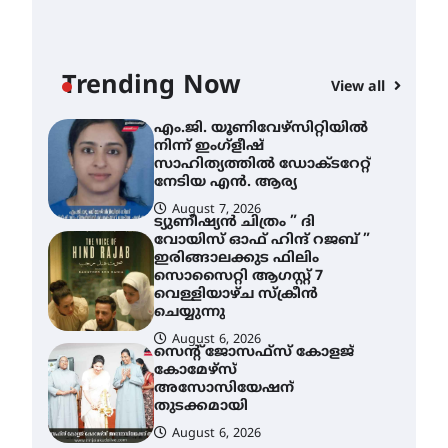
എം.ജി. യൂണിവേഴ്‌സിറ്റിയിൽ
നിന്ന് ഇംഗ്ളീഷ്
സാഹിത്യത്തിൽ ഡോക്ടറേറ്റ്
നേടിയ എൻ. ആര്യ
Trending Now
View all
AWA
August 7, 2026
എം
ട്യുണീഷ്യൻ ചിത്രം ” ദി
വോയിസ് ഓഫ് ഹിന്ദ് റജബ് ”
നി
ഇരിങ്ങാലക്കുട ഫിലിം
സാ
സൊസൈറ്റി ആഗസ്റ്റ് 7
ന
വെള്ളിയാഴ്ച സ്‌ക്രീൻ
ചെയ്യുന്നു
A
August 6, 2026
സെന്റ് ജോസഫ്സ് കോളജ്
കോമേഴ്‌സ്
അസോസിയേഷന്
തുടക്കമായി
August 6, 2026
കോമേഴ്സ്
എക്സ്പോയുമായി എസ്
എൻ ഹയർ സെക്കൻഡറി
വിദ്യാർത്ഥികൾ
August 6, 2026