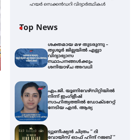
ഹയർ സെക്കൻഡറി വിദ്യാർത്ഥികൾ
Top News
ശക്തമായ മഴ തുടരുന്നു –
തൃശൂർ ജില്ലയിൽ എല്ലാ
വിദ്യാഭ്യാസ
സ്ഥാപനങ്ങൾക്കും
ശനിയാഴ്ച അവധി
എം.ജി. യൂണിവേഴ്‌സിറ്റിയിൽ
നിന്ന് ഇംഗ്ളീഷ്
സാഹിത്യത്തിൽ ഡോക്ടറേറ്റ്
നേടിയ എൻ. ആര്യ
ട്യുണീഷ്യൻ ചിത്രം ” ദി
വോയിസ് ഓഫ് ഹിന്ദ് റജബ് ”