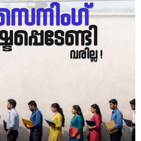
CAMPUS
LATEST
സെന്റ് ജോസഫ്സ് കോളജ്
കോമേഴ്‌സ് അസോസിയേഷ
തുടക്കമായി
August 6, 2026