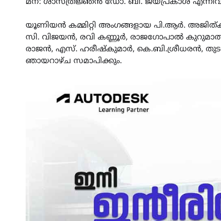
മന: ശാസ്ത്രജ്ഞൻ ഡോ. ബി. ജയപ്രകാശ് എന്നി
യൂണിയൻ കമ്മിറ്റി അംഗങ്ങളായ പി.ആർ. അജിത്ക
സി. വിജയൻ, രവി കണ്ണൂർ, രാജഗോപാൽ കുറുമാത്ത്,
രാജൻ, എസ്‌. ഹരീഷ്കുമാർ, കെ.ബി.ശ്രീധരൻ, തു
ഞായറാഴ്ച സമാപിക്കും.