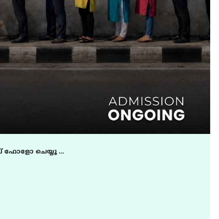
് ഫോളോ ചെയ്യൂ …