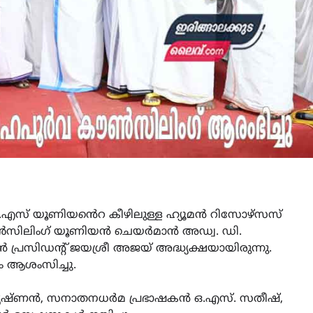
്.എസ് യൂണിയൻെറ കീഴിലുള്ള ഹ്യൂമൻ റിസോഴ്‌സസ്
ൺസിലിംഗ് യൂണിയൻ ചെയർമാൻ അഡ്വ. ഡി.
പ്രസിഡന്റ് ജയശ്രീ അജയ് അദ്ധ്യക്ഷയായിരുന്നു.
ം ആശംസിച്ചു.
ാലകൃഷ്ണൻ, സനാതനധർമ പ്രഭാഷകൻ ഒ.എസ്. സതീഷ്,