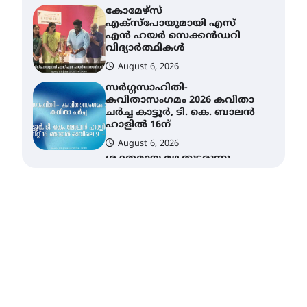
സർഗ്ഗസാഹിതി-
കവിതാസംഗമം 2026 കവിതാ
ചർച്ച കാട്ടൂർ, ടി. കെ. ബാലൻ
ഹാളിൽ 16ന്
August 6, 2026
ശക്തമായ മഴ തുടരുന്നു –
തൃശൂർ ജില്ലയിൽ എല്ലാ
വിദ്യാഭ്യാസ
സ്ഥാപനങ്ങൾക്കും
ശനിയാഴ്ച അവധി
August 7, 2026
എം.ജി. യൂണിവേഴ്‌സിറ്റിയിൽ
നിന്ന് ഇംഗ്ളീഷ്
സാഹിത്യത്തിൽ ഡോക്ടറേറ്റ്
നേടിയ എൻ. ആര്യ
August 7, 2026
ട്യുണീഷ്യൻ ചിത്രം ” ദി
വോയിസ് ഓഫ് ഹിന്ദ് റജബ് ”
ഇരിങ്ങാലക്കുട ഫിലിം
സൊസൈറ്റി ആഗസ്റ്റ് 7
വെള്ളിയാഴ്ച സ്‌ക്രീൻ
ചെയ്യുന്നു