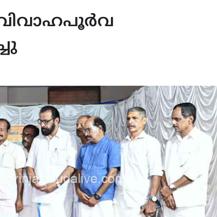
ന വിവാഹപൂർവ
ചു