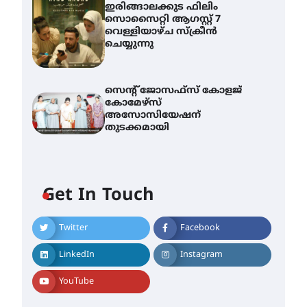
ഇരിങ്ങാലക്കുട ഫിലിം
സൊസൈറ്റി ആഗസ്റ്റ് 7
വെള്ളിയാഴ്ച സ്‌ക്രീൻ
ചെയ്യുന്നു
സെന്റ് ജോസഫ്സ് കോളജ്
കോമേഴ്‌സ്
അസോസിയേഷന്
തുടക്കമായി
എം.ജി. യൂണിവേഴ്‌സിറ്റിയിൽ
നിന്ന് ഇംഗ്ളീഷ്
സാഹിത്യത്തിൽ ഡോക്ടറേറ്റ്
Get In Touch
നേടിയ എൻ. ആര്യ
August 7, 2026
Twitter
Facebook
ട്യുണീഷ്യൻ ചിത്രം ” ദി
വോയിസ് ഓഫ് ഹിന്ദ് റജബ് ”
ഇരിങ്ങാലക്കുട ഫിലിം
LinkedIn
Instagram
സൊസൈറ്റി ആഗസ്റ്റ് 7
വെള്ളിയാഴ്ച സ്‌ക്രീൻ
YouTube
ചെയ്യുന്നു