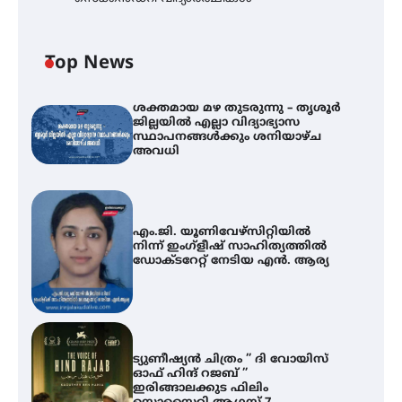
Top News
ശക്തമായ മഴ തുടരുന്നു – തൃശൂർ
ജില്ലയിൽ എല്ലാ വിദ്യാഭ്യാസ
സ്ഥാപനങ്ങൾക്കും ശനിയാഴ്ച
അവധി
എം.ജി. യൂണിവേഴ്‌സിറ്റിയിൽ
നിന്ന് ഇംഗ്ളീഷ് സാഹിത്യത്തിൽ
ഡോക്ടറേറ്റ് നേടിയ എൻ. ആര്യ
ട്യുണീഷ്യൻ ചിത്രം ” ദി വോയിസ്
ഓഫ് ഹിന്ദ് റജബ് ”
ഇരിങ്ങാലക്കുട ഫിലിം