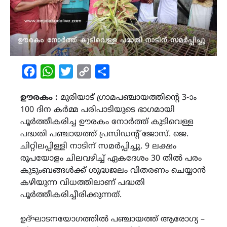
Facebook
WhatsApp
Twitter
Copy
Share
Link
ഊരകം :
മുരിയാട് ഗ്രാമപഞ്ചായത്തിൻ്റെ 3-ാം
100 ദിന കർമ്മ പരിപാടിയുടെ ഭാഗമായി
പൂർത്തീകരിച്ച ഊരകം നോർത്ത് കുടിവെള്ള
പദ്ധതി പഞ്ചായത്ത് പ്രസിഡന്റ് ജോസ്. ജെ.
ചിറ്റിലപ്പിള്ളി നാടിന് സമർപ്പിച്ചു. 9 ലക്ഷം
രൂപയോളം ചിലവഴിച്ച് ഏകദേശം 30 തിൽ പരം
കുടുംബങ്ങൾക്ക് ശുദ്ധജലം വിതരണം ചെയ്യാൻ
കഴിയുന്ന വിധത്തിലാണ് പദ്ധതി
പൂർത്തീകരിച്ചീരിക്കുന്നത്.
ഉദ്ഘാടനയോഗത്തിൽ പഞ്ചായത്ത് ആരോഗ്യ –