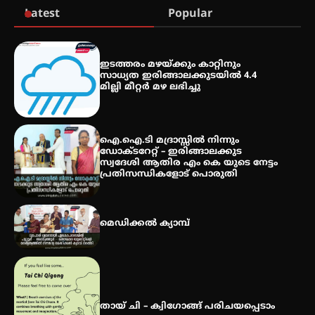
Latest
Popular
കോമേഴ്സ് എക്സ്പോയുമായി
എസ് എൻ ഹയർ സെക്കൻഡറി
ഇടത്തരം മഴയ്ക്കും കാറ്റിനും
വിദ്യാർത്ഥികൾ
സാധ്യത ഇരിങ്ങാലക്കുടയിൽ 4.4
മില്ലി മീറ്റർ മഴ ലഭിച്ചു
സർഗ്ഗസാഹിതി- കവിതാസംഗമം
2026 കവിതാ ചർച്ച കാട്ടൂർ, ടി. കെ.
ഐ.ഐ.ടി മദ്രാസ്സിൽ നിന്നും
ബാലൻ ഹാളിൽ 16ന്
ഡോക്ടറേറ്റ് – ഇരിങ്ങാലക്കുട
സ്വദേശി ആതിര എം കെ യുടെ നേട്ടം
പ്രതിസന്ധികളോട് പൊരുതി
മെഡിക്കൽ ക്യാമ്പ്
തായ് ചി – ക്വിഗോങ്ങ് പരിചയപ്പെടാം