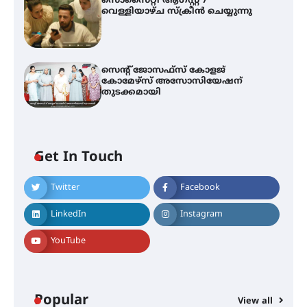
സൊസൈറ്റി ആഗസ്റ്റ് 7
വെള്ളിയാഴ്ച സ്‌ക്രീൻ ചെയ്യുന്നു
സെന്റ് ജോസഫ്സ് കോളജ്
കോമേഴ്‌സ് അസോസിയേഷന്
തുടക്കമായി
എം.ജി. യൂണിവേഴ്‌സിറ്റിയിൽ നിന്ന്
ഇംഗ്ളീഷ് സാഹിത്യത്തിൽ
ഡോക്ടറേറ്റ് നേടിയ എൻ. ആര്യ
Get In Touch
Twitter
Facebook
ട്യുണീഷ്യൻ ചിത്രം ” ദി വോയിസ്
ഓഫ് ഹിന്ദ് റജബ് ” ഇരിങ്ങാലക്കുട
LinkedIn
Instagram
ഫിലിം സൊസൈറ്റി ആഗസ്റ്റ് 7
വെള്ളിയാഴ്ച സ്‌ക്രീൻ ചെയ്യുന്നു
YouTube
സെന്റ് ജോസഫ്സ് കോളജ്
കോമേഴ്‌സ് അസോസിയേഷന്
തുടക്കമായി
Popular
View all