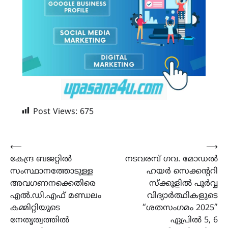
Post Views:
675
Post
⟵
⟶
കേന്ദ്ര ബജറ്റിൽ
നടവരമ്പ് ഗവ. മോഡൽ
navigation
സംസ്ഥാനത്തോടുള്ള
ഹയർ സെക്കൻ്ററി
അവഗണനക്കെതിരെ
സ്ക്കൂളിൽ പൂർവ്വ
എൽ.ഡി.എഫ് മണ്ഡലം
വിദ്യാർത്ഥികളുടെ
കമ്മിറ്റിയുടെ
“ശതസംഗമം 2025”
നേതൃത്വത്തിൽ
ഏപ്രിൽ 5, 6