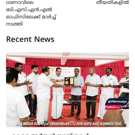
ഠാണാവിലെ
തീയതികളിൽ
ബി.എസ്.എൻ.എൽ
ഓഫിസിലേക്ക് മാർച്ച്
നടത്തി
Recent News