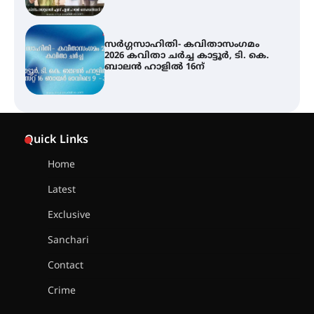
ശക്തമായ മഴ തുടരുന്നു – തൃശൂർ
ജില്ലയിൽ എല്ലാ വിദ്യാഭ്യാസ
സ്ഥാപനങ്ങൾക്കും ശനിയാഴ്ച
അവധി
എം.ജി. യൂണിവേഴ്‌സിറ്റിയിൽ നിന്ന്
ഇംഗ്ളീഷ് സാഹിത്യത്തിൽ
Quick Links
ഡോക്ടറേറ്റ് നേടിയ എൻ. ആര്യ
Home
Latest
ട്യുണീഷ്യൻ ചിത്രം ” ദി വോയിസ്
ഓഫ് ഹിന്ദ് റജബ് ” ഇരിങ്ങാലക്കുട
Exclusive
ഫിലിം സൊസൈറ്റി ആഗസ്റ്റ് 7
വെള്ളിയാഴ്ച സ്‌ക്രീൻ ചെയ്യുന്നു
Sanchari
Contact
സെന്റ് ജോസഫ്സ് കോളജ്
Crime
കോമേഴ്‌സ് അസോസിയേഷന്
തുടക്കമായി