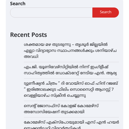
Search
Search
Recent Posts
ശക്തമായ മഴ തുടരുന്നു – തൃശൂർ ജില്ലയിൽ
എല്ലാ വിദ്യാഭ്യാസ സ്ഥാപനങ്ങൾക്കും ശനിയാഴ്ച
അവധി
എം.ജി. യൂണിവേഴ്‌സിറ്റിയിൽ നിന്ന് ഇംഗ്ളീഷ്
സാഹിത്യത്തിൽ ഡോക്ടറേറ്റ് നേടിയ എൻ. ആര്യ
ട്യുണീഷ്യൻ ചിത്രം ” ദി വോയിസ് ഓഫ് ഹിന്ദ് റജബ്
” ഇരിങ്ങാലക്കുട ഫിലിം സൊസൈറ്റി ആഗസ്റ്റ് 7
വെള്ളിയാഴ്ച സ്‌ക്രീൻ ചെയ്യുന്നു
സെന്റ് ജോസഫ്സ് കോളജ് കോമേഴ്‌സ്
അസോസിയേഷന് തുടക്കമായി
കോമേഴ്സ് എക്സ്പോയുമായി എസ് എൻ ഹയർ
സെക്കൻഡറി വിദ്യാർത്ഥികൾ