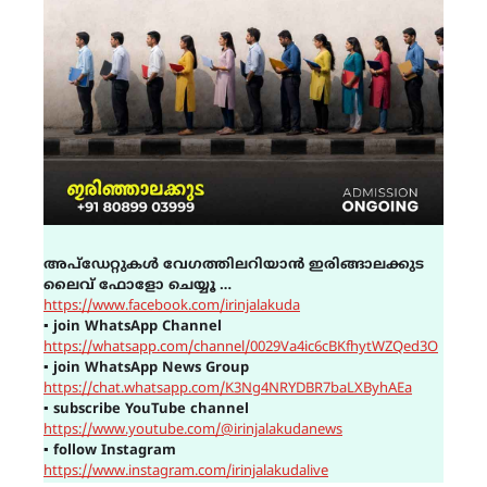
അപ്ഡേറ്റുകൾ വേഗത്തിലറിയാൻ ഇരിങ്ങാലക്കുട
ലൈവ് ഫോളോ ചെയ്യൂ …
https://www.facebook.com/irinjalakuda
▪
join WhatsApp Channel
https://whatsapp.com/channel/0029Va4ic6cBKfhytWZQed3O
▪
join WhatsApp News Group
https://chat.whatsapp.com/K3Ng4NRYDBR7baLXByhAEa
▪
subscribe YouTube channel
https://www.youtube.com/@irinjalakudanews
▪
follow Instagram
https://www.instagram.com/irinjalakudalive