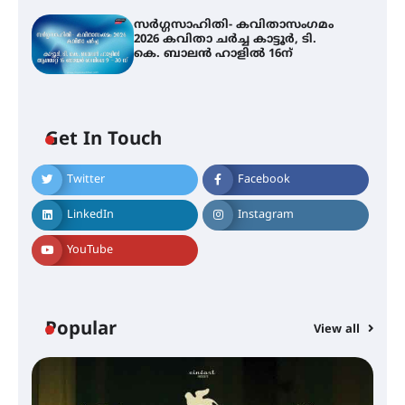
സർഗ്ഗസാഹിതി- കവിതാസംഗമം
2026 കവിതാ ചർച്ച കാട്ടൂർ, ടി.
കെ. ബാലൻ ഹാളിൽ 16ന്
Get In Touch
Twitter
Facebook
LinkedIn
Instagram
YouTube
Popular
View all
സെന്റ് ജോസഫ്സ് കോളജ്