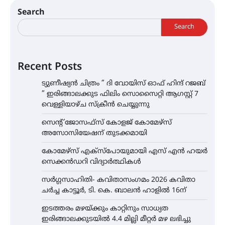
Search
Search
Recent Posts
ട്യുണീഷ്യൻ ചിത്രം ” ദി വോയിസ് ഓഫ് ഹിന്ദ് റജബ്
” ഇരിങ്ങാലക്കുട ഫിലിം സൊസൈറ്റി ആഗസ്റ്റ് 7
വെള്ളിയാഴ്ച സ്‌ക്രീൻ ചെയ്യുന്നു
സെന്റ് ജോസഫ്സ് കോളജ് കോമേഴ്‌സ്
അസോസിയേഷന് തുടക്കമായി
കോമേഴ്സ് എക്സ്പോയുമായി എസ് എൻ ഹയർ
സെക്കൻഡറി വിദ്യാർത്ഥികൾ
സർഗ്ഗസാഹിതി- കവിതാസംഗമം 2026 കവിതാ
ചർച്ച കാട്ടൂർ, ടി. കെ. ബാലൻ ഹാളിൽ 16ന്
ഇടത്തരം മഴയ്ക്കും കാറ്റിനും സാധ്യത
ഇരിങ്ങാലക്കുടയിൽ 4.4 മില്ലി മീറ്റർ മഴ ലഭിച്ചു