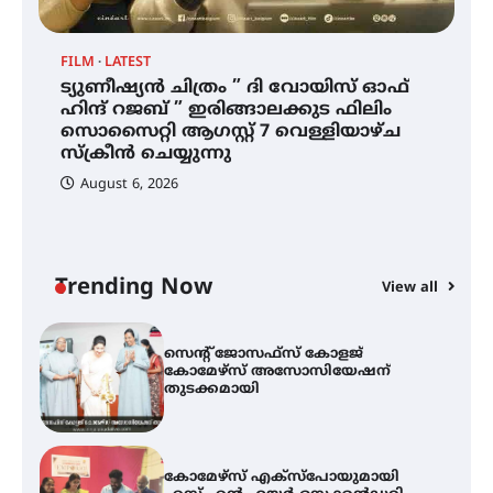
സ്വദേശി ആതിര എം കെ യുടെ
നേട്ടം പ്രതിസന്ധികളോട് പൊരുതി
FILM
LATEST
ട്യുണീഷ്യൻ ചിത്രം ” ദി വോയിസ് ഓഫ്
ട്യുണീഷ്യൻ ചിത്രം ” ദി വോയിസ്
ഹിന്ദ് റജബ് ” ഇരിങ്ങാലക്കുട ഫിലിം
ഓഫ് ഹിന്ദ് റജബ് ” ഇരിങ്ങാലക്കുട
സൊസൈറ്റി ആഗസ്റ്റ് 7 വെള്ളിയാഴ്ച
ഫിലിം സൊസൈറ്റി ആഗസ്റ്റ് 7
വെള്ളിയാഴ്ച സ്‌ക്രീൻ ചെയ്യുന്നു
സ്‌ക്രീൻ ചെയ്യുന്നു
August 6, 2026
സെന്റ് ജോസഫ്സ് കോളജ്
കോമേഴ്‌സ് അസോസിയേഷന്
തുടക്കമായി
Trending Now
View all
കോമേഴ്സ് എക്സ്പോയുമായി
എസ് എൻ ഹയർ സെക്കൻഡറി
വിദ്യാർത്ഥികൾ
സർഗ്ഗസാഹിതി- കവിതാസംഗമം