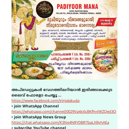
അപ്ഡേറ്റുകൾ വേഗത്തിലറിയാൻ ഇരിങ്ങാലക്കുട
ലൈവ് ഫോളോ ചെയ്യൂ …
https://www.facebook.com/irinjalakuda
▪
join WhatsApp Channel
https://whatsapp.com/channel/0029Va4ic6cBKfhytWZQed3O
▪
join WhatsApp News Group
https://chat.whatsapp.com/K3Ng4NRYDBR7baLXByhAEa
▪
subscribe YouTube channel