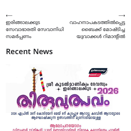
Post
⟵
⟶
ഇരിങ്ങാലക്കുട
വാഹനാപകടത്തിൽപ്പെട്ട
navigation
സേവാഭാരതി സേവാനിധി
ബൈക്ക് മോഷ്ടിച്ച
സമർപ്പണം
യുവാക്കൾ റിമാന്റിൽ
Recent News