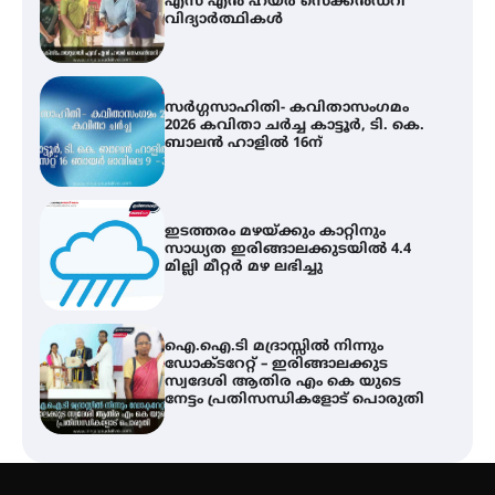
2026 കവിതാ ചർച്ച കാട്ടൂർ, ടി. കെ.
ബാലൻ ഹാളിൽ 16ന്
ഇടത്തരം മഴയ്ക്കും കാറ്റിനും
സാധ്യത ഇരിങ്ങാലക്കുടയിൽ 4.4
മില്ലി മീറ്റർ മഴ ലഭിച്ചു
ഐ.ഐ.ടി മദ്രാസ്സിൽ നിന്നും
ഡോക്ടറേറ്റ് – ഇരിങ്ങാലക്കുട
സ്വദേശി ആതിര എം കെ യുടെ
നേട്ടം പ്രതിസന്ധികളോട് പൊരുതി
ട്യുണീഷ്യൻ ചിത്രം ” ദി വോയിസ്
ഓഫ് ഹിന്ദ് റജബ് ” ഇരിങ്ങാലക്കുട
ഫിലിം സൊസൈറ്റി ആഗസ്റ്റ് 7
വെള്ളിയാഴ്ച സ്‌ക്രീൻ ചെയ്യുന്നു
സെന്റ് ജോസഫ്സ് കോളജ്