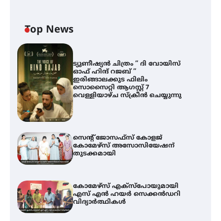
Top News
ട്യുണീഷ്യൻ ചിത്രം ” ദി വോയിസ്
ഓഫ് ഹിന്ദ് റജബ് ”
ഇരിങ്ങാലക്കുട ഫിലിം
സൊസൈറ്റി ആഗസ്റ്റ് 7
വെള്ളിയാഴ്ച സ്‌ക്രീൻ ചെയ്യുന്നു
സെന്റ് ജോസഫ്സ് കോളജ്
കോമേഴ്‌സ് അസോസിയേഷന്
തുടക്കമായി
കോമേഴ്സ് എക്സ്പോയുമായി
എസ് എൻ ഹയർ സെക്കൻഡറി
വിദ്യാർത്ഥികൾ