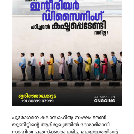
പുരോഗമന കലാസാഹിത്യ സംഘം ടൗൺ
യൂണിറ്റിന്റെ ആഭിമുഖ്യത്തിൽ ദേശാഭിമാനി
സാഹിത്യ പുരസ്ക്കാരം ലഭിച്ച മലയാളത്തിന്റെ