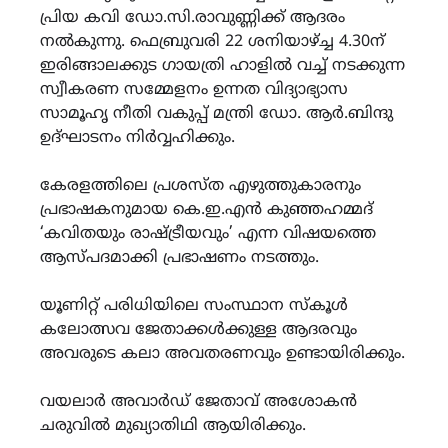
പ്രിയ കവി ഡോ.സി.രാവുണ്ണിക്ക് ആദരം
നൽകുന്നു. ഫെബ്രുവരി 22 ശനിയാഴ്ച്ച 4.30ന്
ഇരിങ്ങാലക്കുട ഗായത്രി ഹാളിൽ വച്ച് നടക്കുന്ന
സ്വീകരണ സമ്മേളനം ഉന്നത വിദ്യാഭ്യാസ
സാമൂഹൃ നീതി വകുപ്പ് മന്ത്രി ഡോ. ആർ.ബിന്ദു
ഉദ്ഘാടനം നിർവ്വഹിക്കും.
കേരളത്തിലെ പ്രശസ്ത എഴുത്തുകാരനും
പ്രഭാഷകനുമായ കെ.ഇ.എൻ കുഞ്ഞഹമ്മദ്
‘കവിതയും രാഷ്ട്രീയവും’ എന്ന വിഷയത്തെ
ആസ്പദമാക്കി പ്രഭാഷണം നടത്തും.
യൂണിറ്റ് പരിധിയിലെ സംസ്ഥാന സ്കൂൾ
കലോത്സവ ജേതാക്കൾക്കുള്ള ആദരവും
അവരുടെ കലാ അവതരണവും ഉണ്ടായിരിക്കും.
വയലാർ അവാർഡ് ജേതാവ് അശോകൻ
ചരുവിൽ മുഖ്യാതിഥി ആയിരിക്കും.