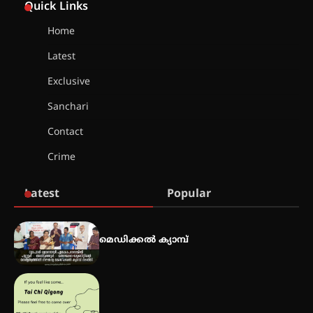
കോമേഴ്‌സ് അസോസിയേഷന്
Quick Links
തുടക്കമായി
Home
Latest
കോമേഴ്സ് എക്സ്പോയുമായി
എസ് എൻ ഹയർ സെക്കൻഡറി
Exclusive
വിദ്യാർത്ഥികൾ
Sanchari
Contact
സർഗ്ഗസാഹിതി- കവിതാസംഗമം
Crime
2026 കവിതാ ചർച്ച കാട്ടൂർ, ടി. കെ.
ബാലൻ ഹാളിൽ 16ന്
Latest
Popular
ഇടത്തരം മഴയ്ക്കും കാറ്റിനും
സാധ്യത ഇരിങ്ങാലക്കുടയിൽ 4.4
മെഡിക്കൽ ക്യാമ്പ്
മില്ലി മീറ്റർ മഴ ലഭിച്ചു
ഐ.ഐ.ടി മദ്രാസ്സിൽ നിന്നും
ഡോക്ടറേറ്റ് – ഇരിങ്ങാലക്കുട