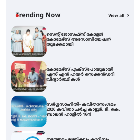
സെന്റ് ജോസഫ്സ് കോളജ്
കോമേഴ്‌സ് അസോസിയേഷന്
തുടക്കമായി
Trending Now
View all
കോമേഴ്സ് എക്സ്പോയുമായി
എസ് എൻ ഹയർ സെക്കൻഡറി
വിദ്യാർത്ഥികൾ
സർഗ്ഗസാഹിതി- കവിതാസംഗമം
2026 കവിതാ ചർച്ച കാട്ടൂർ, ടി. കെ.
ബാലൻ ഹാളിൽ 16ന്
ഇടത്തരം മഴയ്ക്കും കാറ്റിനും
സാധ്യത ഇരിങ്ങാലക്കുടയിൽ 4.4
മില്ലി മീറ്റർ മഴ ലഭിച്ചു
ഐ.ഐ.ടി മദ്രാസ്സിൽ നിന്നും