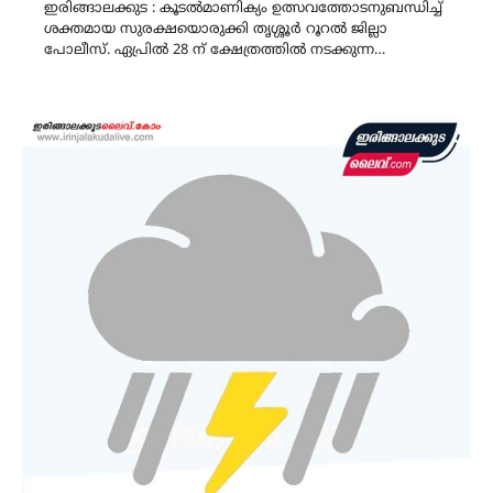
ഇരിങ്ങാലക്കുട : കൂടൽമാണിക്യം ഉത്സവത്തോടനുബന്ധിച്ച്
ശക്തമായ സുരക്ഷയൊരുക്കി തൃശ്ശൂർ റൂറൽ ജില്ലാ
പോലീസ്. ഏപ്രിൽ 28 ന് ക്ഷേത്രത്തിൽ നടക്കുന്ന…