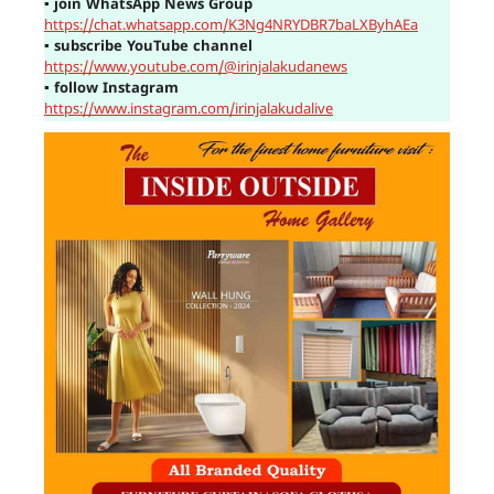
▪
join WhatsApp News Group
https://chat.whatsapp.com/K3Ng4NRYDBR7baLXByhAEa
▪
subscribe YouTube channel
https://www.youtube.com/@irinjalakudanews
▪
follow Instagram
https://www.instagram.com/irinjalakudalive