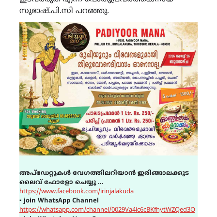
സുഭാഷ്.പി.സി പറഞ്ഞു.
അപ്ഡേറ്റുകൾ വേഗത്തിലറിയാൻ ഇരിങ്ങാലക്കുട
ലൈവ് ഫോളോ ചെയ്യൂ …
https://www.facebook.com/irinjalakuda
▪
join WhatsApp Channel
https://whatsapp.com/channel/0029Va4ic6cBKfhytWZQed3O