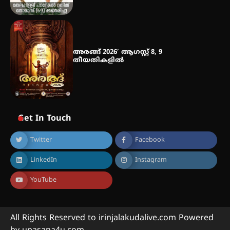
അരങ്ങ് 2026′ ആഗസ്റ്റ് 8, 9
തീയതികളിൽ
Get In Touch
Twitter
Facebook
LinkedIn
Instagram
YouTube
All Rights Reserved to irinjalakudalive.com Powered