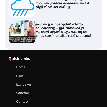
ഡോക്ടറേറ്റ് – ഇരിങ്ങാലക്കുട
സ്വദേശി ആതിര എം കെ യുടെ
നേട്ടം പ്രതിസന്ധികളോട് പൊരുതി
ട്യുണീഷ്യൻ ചിത്രം ” ദി വോയിസ്
ഓഫ് ഹിന്ദ് റജബ് ” ഇരിങ്ങാലക്കുട
ഫിലിം സൊസൈറ്റി ആഗസ്റ്റ് 7
വെള്ളിയാഴ്ച സ്‌ക്രീൻ ചെയ്യുന്നു
സെന്റ് ജോസഫ്സ് കോളജ്
Quick Links
കോമേഴ്‌സ് അസോസിയേഷന്
തുടക്കമായി
Home
Latest
കോമേഴ്സ് എക്സ്പോയുമായി
Exclusive
എസ് എൻ ഹയർ സെക്കൻഡറി
വിദ്യാർത്ഥികൾ
Sanchari
Contact