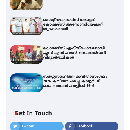
സെന്റ് ജോസഫ്സ് കോളജ്
കോമേഴ്‌സ് അസോസിയേഷന്
തുടക്കമായി
കോമേഴ്സ് എക്സ്പോയുമായി
എസ് എൻ ഹയർ സെക്കൻഡറി
വിദ്യാർത്ഥികൾ
സർഗ്ഗസാഹിതി- കവിതാസംഗമം
2026 കവിതാ ചർച്ച കാട്ടൂർ, ടി.
കെ. ബാലൻ ഹാളിൽ 16ന്
Get In Touch
Twitter
Facebook