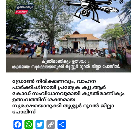
ഡ്രോൺ നിരീക്ഷണവും, വാഹന
പാർക്കിംഗിനായി പ്രത്യേക ക്യൂ.ആർ
കോഡ് സംവിധാനവുമായി കൂടൽമാണിക്യം
ഉത്സവത്തിന് ശക്തമായ
സുരക്ഷയൊരുക്കി തൃശ്ശൂർ റൂറൽ ജില്ലാ
പോലീസ്
Facebook
WhatsApp
Twitter
Copy
Share
Link