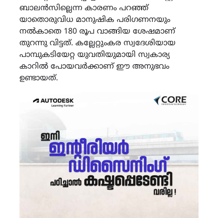
ബാലൻസില്ലെന്ന കാരണം പറഞ്ഞ്
യാതൊരുവിധ മാനുഷിക പരിഗണനയും
നൽകാതെ 180 രൂപ വാങ്ങിയ ശേഷമാണ്
തുറന്നു വിട്ടത്. കല്ലേറ്റുംകര സ്വദേശിയായ
പാമ്പുകടിയേറ്റ യുവതിയുമായി സ്വകാര്യ
കാറിൽ പോയവർക്കാണ് ഈ അനുഭവം
ഉണ്ടായത്.