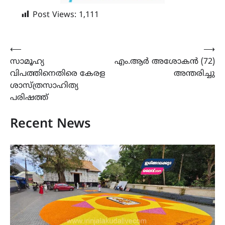
Post Views:
1,111
Post
⟵
⟶
സാമൂഹ്യ
എം.ആർ അശോകൻ (72)
navigation
വിപത്തിനെതിരെ കേരള
അന്തരിച്ചു
ശാസ്ത്രസാഹിത്യ
പരിഷത്ത്
Recent News