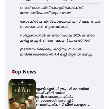
സെന്റ് ജോസഫ്സ് കോളജ് കോമേഴ്‌സ്
അസോസിയേഷന് തുടക്കമായി
കോമേഴ്സ് എക്സ്പോയുമായി എസ് എൻ ഹയർ
സെക്കൻഡറി വിദ്യാർത്ഥികൾ
സർഗ്ഗസാഹിതി- കവിതാസംഗമം 2026 കവിതാ
ചർച്ച കാട്ടൂർ, ടി. കെ. ബാലൻ ഹാളിൽ 16ന്
ഇടത്തരം മഴയ്ക്കും കാറ്റിനും സാധ്യത
ഇരിങ്ങാലക്കുടയിൽ 4.4 മില്ലി മീറ്റർ മഴ ലഭിച്ചു
Top News
ട്യുണീഷ്യൻ ചിത്രം ” ദി വോയിസ്
ഓഫ് ഹിന്ദ് റജബ് ”
ഇരിങ്ങാലക്കുട ഫിലിം
സൊസൈറ്റി ആഗസ്റ്റ് 7
വെള്ളിയാഴ്ച സ്‌ക്രീൻ ചെയ്യുന്നു