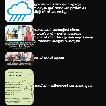
എസ് എൻ ഹയർ സെക്കൻഡറി
ഇടത്തരം മഴയ്ക്കും കാറ്റിനും
വിദ്യാർത്ഥികൾ
സാധ്യത ഇരിങ്ങാലക്കുടയിൽ 4.4
മില്ലി മീറ്റർ മഴ ലഭിച്ചു
സർഗ്ഗസാഹിതി- കവിതാസംഗമം
2026 കവിതാ ചർച്ച കാട്ടൂർ, ടി. കെ.
ഐ.ഐ.ടി മദ്രാസ്സിൽ നിന്നും
ബാലൻ ഹാളിൽ 16ന്
ഡോക്ടറേറ്റ് – ഇരിങ്ങാലക്കുട
സ്വദേശി ആതിര എം കെ യുടെ നേട്ടം
പ്രതിസന്ധികളോട് പൊരുതി
മെഡിക്കൽ ക്യാമ്പ്
തായ് ചി – ക്വിഗോങ്ങ് പരിചയപ്പെടാം