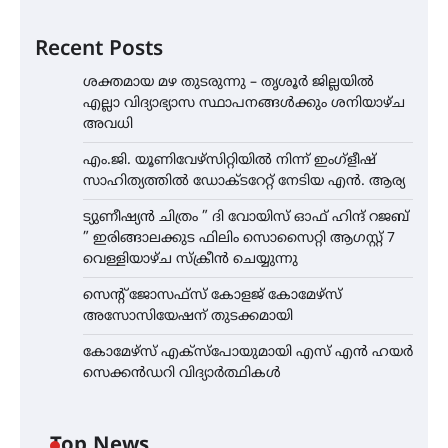
Recent Posts
ശക്തമായ മഴ തുടരുന്നു – തൃശൂർ ജില്ലയിൽ
എല്ലാ വിദ്യാഭ്യാസ സ്ഥാപനങ്ങൾക്കും ശനിയാഴ്ച
അവധി
എം.ജി. യൂണിവേഴ്‌സിറ്റിയിൽ നിന്ന് ഇംഗ്ളീഷ്
സാഹിത്യത്തിൽ ഡോക്ടറേറ്റ് നേടിയ എൻ. ആര്യ
ട്യുണീഷ്യൻ ചിത്രം ” ദി വോയിസ് ഓഫ് ഹിന്ദ് റജബ്
” ഇരിങ്ങാലക്കുട ഫിലിം സൊസൈറ്റി ആഗസ്റ്റ് 7
വെള്ളിയാഴ്ച സ്‌ക്രീൻ ചെയ്യുന്നു
സെന്റ് ജോസഫ്സ് കോളജ് കോമേഴ്‌സ്
അസോസിയേഷന് തുടക്കമായി
കോമേഴ്സ് എക്സ്പോയുമായി എസ് എൻ ഹയർ
സെക്കൻഡറി വിദ്യാർത്ഥികൾ
Top News