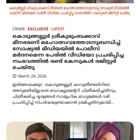
CRIME
EXCLUSIVE
LATEST
കൊടുങ്ങല്ലൂർ ശ്രീകുരുംബക്കാവ്
മീനഭരണി മഹോത്സവത്തോടനുബന്ധിച്ച്
സോഷ്യൽ മീഡിയയിൽ പോലീസ്
മർദനമെന്ന പേരിൽ വീഡിയോ പ്രചരിപ്പിച്ച
സംഭവത്തിൽ രണ്ട് കേസുകൾ രജിസ്റ്റർ
ചെയ്തു
March 24, 2026
ഇരിങ്ങാലക്കുട : കൊടുങ്ങല്ലൂർ കാവുതീണ്ടലിനിടെ
അനുമതിയില്ലാതെ ഡോക്യുമെന്ററി ചിത്രീകരിച്ചതിനും,
ചിത്രീകരിച്ച ദൃശ്യങ്ങൾ സാമൂഹിക മാധ്യമങ്ങൾ വഴി
പ്രചരിപ്പിച്ച് സ്പർദ്ധയുണ്ടാക്കാൻ ശ്രമിച്ചതിനുമായി…