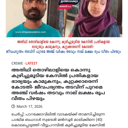
CRIME
LATEST
അതിഥി തൊഴിലാളിയെ കൊന്നു
കുഴിച്ചുമൂടിയ കേസിൽ പ്രതികളായ
ഭാര്യയും കാമുകനും, കുറ്റക്കാരെന്ന്
കോടതി- ജീവപര്യന്തം തടവിന് പുറമെ
അഞ്ച് വർഷം തടവും നാല് ലക്ഷം രൂപ
വീതം പിഴയും
March 17, 2026
ചേർപ്പ്: പാറക്കോവിലിൽ വാടകയ്ക്ക് താമസിച്ചിരുന്ന
പശ്ചിമ ബംഗാൾ സ്വദേശി മൻസൂർ മാലിക്കിനെ (40)
കൊലപ്പെടുത്തി വീട്ടുപറമ്പിൽ കുഴിച്ചുമൂടിയ കേസിൽ