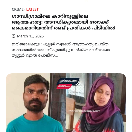
CRIME
LATEST
ഗാന്ധിഗ്രാമിലെ കാറിനുള്ളിലെ
ആത്മഹത്യ: അനധികൃതമായി തോക്ക്
കൈമാറിയതിന് രണ്ട് പ്രതികൾ പിടിയിൽ
March 13, 2026
ഇരിങ്ങാലക്കുട : പുല്ലൂർ സ്വദേശി ആത്മഹത്യ ചെയ്ത
സംഭവത്തിൽ തോക്ക് എത്തിച്ചു നൽകിയ രണ്ട് പേരെ
തൃശ്ശൂർ റൂറൽ പോലീസ്…