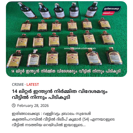
CRIME
LATEST
14 ലിറ്റർ ഇന്ത്യൻ നിർമ്മിത വിദേശമദ്യം
വീട്ടിൽ നിന്നും പിടികൂടി
February 28, 2026
ഇരിങ്ങാലക്കുട : വള്ളിവട്ടം ബ്രാലം സ്വദേശി
കളത്തിപറമ്പിൽ വീട്ടിൽ ദിലീപ് കുമാർ (54) എന്നയാളുടെ
വീട്ടിൽ നടത്തിയ റെയ്ഡിൽ ഇയാളുടെ…