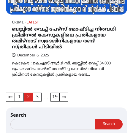
CRIME
LATEST
ബസ്സിൽ വെച്ച് പേഴ്സ് മോഷ്ടിച്ച നിരവധി
ക്രിമിനൽ കേസുകളിലെ പ്രതികളായ
തമിഴ്നാട് സ്വദേശിനികളായ രണ്ട്
സ്ത്രീകൾ പിടിയിൽ
December 6, 2025
കൊടകര : കെ.എസ്.ആർ.ടി.സി. ബസ്സിൽ വെച്ച് 34,000
രൂപയടങ്ങിയ പേഴ്സ് മോഷ്ടിച്ച കേസിൽ നിരവധി
ക്രിമിനൽ കേസുകളിൽ പ്രതികളായ രണ്ട്…
Posts
1
2
3
…
19
pagination
Search
Search