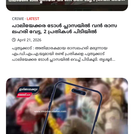
CRIME
LATEST
പാലിയേക്കര ടോൾ പ്ലാസയിൽ വൻ രാസ
ലഹരി വേട്ട, 2 പ്രതികൾ പിടിയിൽ
April 21, 2026
പുതുക്കാട് : അതിമാരകമായ രാസലഹരി മരുന്നായ
എം.ഡി.എം.എ.യുമായി രണ്ട് പ്രതികളെ പുതുക്കാട്
പാലിയേക്കര ടോൾ പ്ലാസയിൽ വെച്ച് പിടികൂടി. തൃശൂർ…