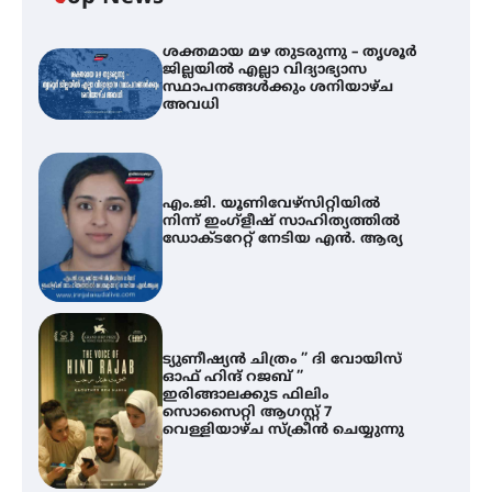
ശക്തമായ മഴ തുടരുന്നു – തൃശൂർ
ജില്ലയിൽ എല്ലാ വിദ്യാഭ്യാസ
സ്ഥാപനങ്ങൾക്കും ശനിയാഴ്ച
അവധി
എം.ജി. യൂണിവേഴ്‌സിറ്റിയിൽ
നിന്ന് ഇംഗ്ളീഷ് സാഹിത്യത്തിൽ
ഡോക്ടറേറ്റ് നേടിയ എൻ. ആര്യ
ട്യുണീഷ്യൻ ചിത്രം ” ദി വോയിസ്
ഓഫ് ഹിന്ദ് റജബ് ”
ഇരിങ്ങാലക്കുട ഫിലിം
സൊസൈറ്റി ആഗസ്റ്റ് 7
വെള്ളിയാഴ്ച സ്‌ക്രീൻ ചെയ്യുന്നു