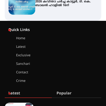
സ്ഥാപനങ്ങൾക്കും ശനിയാഴ്ച
അവധി
എം.ജി. യൂണിവേഴ്‌സിറ്റിയിൽ നിന്ന്
ഇംഗ്ളീഷ് സാഹിത്യത്തിൽ
Quick Links
ഡോക്ടറേറ്റ് നേടിയ എൻ. ആര്യ
Home
Latest
ട്യുണീഷ്യൻ ചിത്രം ” ദി വോയിസ്
ഓഫ് ഹിന്ദ് റജബ് ” ഇരിങ്ങാലക്കുട
Exclusive
ഫിലിം സൊസൈറ്റി ആഗസ്റ്റ് 7
വെള്ളിയാഴ്ച സ്‌ക്രീൻ ചെയ്യുന്നു
Sanchari
Contact
സെന്റ് ജോസഫ്സ് കോളജ്
Crime
കോമേഴ്‌സ് അസോസിയേഷന്
തുടക്കമായി
Latest
Popular
കോമേഴ്സ് എക്സ്പോയുമായി