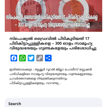
സ്പെഷ്യൽ ഡ്രൈവിൽ പിടികൂടിയത് 17
പിടികിട്ടാപ്പുള്ളികളെ – 300 ഓളം സാമൂഹ്യ
വിരുദ്ധരേയും ഗുണ്ടകളേയും പരിശോധിച്ചു
Facebook
WhatsApp
Twitter
Copy
Share
Link
ഇരിങ്ങാലക്കുട : തൃശ്ശൂർ റൂറൽ ജില്ലാ പോലീസ് സ്റ്റേഷൻ
പരിധികളിലെ സാമൂഹ്യ വിരുദ്ധരുടേയും ഗുണ്ടകളുടേയും
പ്രവർത്തനങ്ങളെ നിയന്ത്രിക്കുന്നതിനും
പിടികിട്ടാപ്പുള്ളികളേയും, വാറണ്ടു…
Search