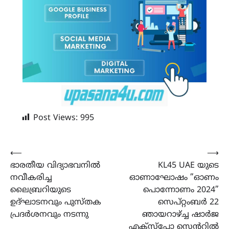
Post Views:
995
Post
⟵
⟶
ഭാരതീയ വിദ്യാഭവനിൽ
KL45 UAE യുടെ
navigation
നവീകരിച്ച
ഓണാഘോഷം ”ഓണം
ലൈബ്രറിയുടെ
പൊന്നോണം 2024”
ഉദ്ഘാടനവും പുസ്തക
സെപ്റ്റംബർ 22
പ്രദർശനവും നടന്നു
ഞായറാഴ്ച്ച ഷാർജ
എക്സ്പോ സെന്ററിൽ