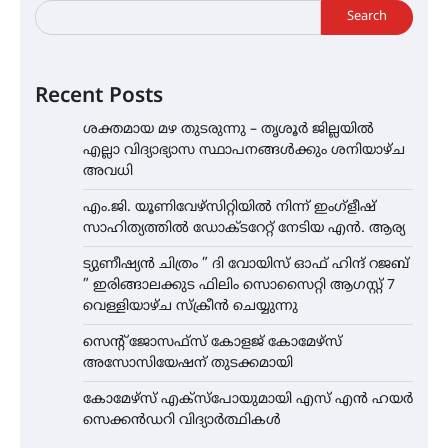
Search
Recent Posts
ശക്തമായ മഴ തുടരുന്നു – തൃശൂർ ജില്ലയിൽ
എല്ലാ വിദ്യാഭ്യാസ സ്ഥാപനങ്ങൾക്കും ശനിയാഴ്ച
അവധി
എം.ജി. യൂണിവേഴ്‌സിറ്റിയിൽ നിന്ന് ഇംഗ്ളീഷ്
സാഹിത്യത്തിൽ ഡോക്ടറേറ്റ് നേടിയ എൻ. ആര്യ
ട്യുണീഷ്യൻ ചിത്രം ” ദി വോയിസ് ഓഫ് ഹിന്ദ് റജബ്
” ഇരിങ്ങാലക്കുട ഫിലിം സൊസൈറ്റി ആഗസ്റ്റ് 7
വെള്ളിയാഴ്ച സ്‌ക്രീൻ ചെയ്യുന്നു
സെന്റ് ജോസഫ്സ് കോളജ് കോമേഴ്‌സ്
അസോസിയേഷന് തുടക്കമായി
കോമേഴ്സ് എക്സ്പോയുമായി എസ് എൻ ഹയർ
സെക്കൻഡറി വിദ്യാർത്ഥികൾ