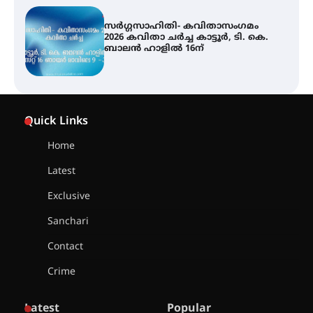
ശക്തമായ മഴ തുടരുന്നു – തൃശൂർ
ജില്ലയിൽ എല്ലാ വിദ്യാഭ്യാസ
സ്ഥാപനങ്ങൾക്കും ശനിയാഴ്ച
അവധി
എം.ജി. യൂണിവേഴ്‌സിറ്റിയിൽ നിന്ന്
ഇംഗ്ളീഷ് സാഹിത്യത്തിൽ
Quick Links
ഡോക്ടറേറ്റ് നേടിയ എൻ. ആര്യ
Home
Latest
ട്യുണീഷ്യൻ ചിത്രം ” ദി വോയിസ്
ഓഫ് ഹിന്ദ് റജബ് ” ഇരിങ്ങാലക്കുട
Exclusive
ഫിലിം സൊസൈറ്റി ആഗസ്റ്റ് 7
വെള്ളിയാഴ്ച സ്‌ക്രീൻ ചെയ്യുന്നു
Sanchari
Contact
സെന്റ് ജോസഫ്സ് കോളജ്
Crime
കോമേഴ്‌സ് അസോസിയേഷന്
തുടക്കമായി
Latest
Popular