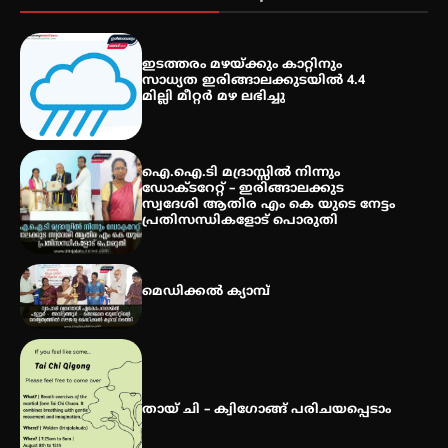
കോമേഴ്സ് എക്സ്പോയുമായി
എസ് എൻ ഹയർ സെക്കൻഡറി
ഇടത്തരം മഴയ്ക്കും കാറ്റിനും
വിദ്യാർത്ഥികൾ
സാധ്യത ഇരിങ്ങാലക്കുടയിൽ 4.4
മില്ലി മീറ്റർ മഴ ലഭിച്ചു
സർഗ്ഗസാഹിതി- കവിതാസംഗമം
2026 കവിതാ ചർച്ച കാട്ടൂർ, ടി. കെ.
ഐ.ഐ.ടി മദ്രാസ്സിൽ നിന്നും
ബാലൻ ഹാളിൽ 16ന്
ഡോക്ടറേറ്റ് – ഇരിങ്ങാലക്കുട
സ്വദേശി ആതിര എം കെ യുടെ നേട്ടം
പ്രതിസന്ധികളോട് പൊരുതി
മെഡിക്കൽ ക്യാമ്പ്
തായ് ചി – ക്വിഗോങ്ങ് പരിചയപ്പെടാം