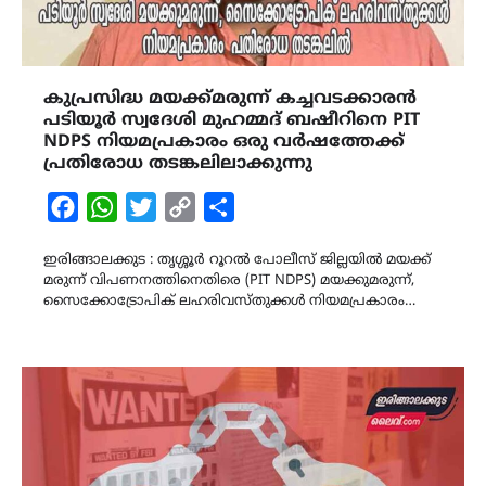
കുപ്രസിദ്ധ മയക്ക്മരുന്ന് കച്ചവടക്കാരൻ
പടിയൂർ സ്വദേശി മുഹമ്മദ് ബഷീറിനെ PIT
NDPS നിയമപ്രകാരം ഒരു വർഷത്തേക്ക്
പ്രതിരോധ തടങ്കലിലാക്കുന്നു
Facebook
WhatsApp
Twitter
Copy
Share
Link
ഇരിങ്ങാലക്കുട : തൃശ്ശൂർ റൂറൽ പോലീസ് ജില്ലയിൽ മയക്ക്
മരുന്ന് വിപണനത്തിനെതിരെ (PIT NDPS) മയക്കുമരുന്ന്,
സൈക്കോട്രോപിക് ലഹരിവസ്തുക്കൾ നിയമപ്രകാരം…