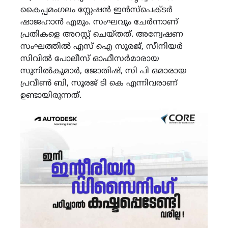
കൈപ്പമംഗലം സ്റ്റേഷൻ ഇൻസ്പെക്ടർ
ഷാജഹാൻ എമും. സംഘവും ചേർന്നാണ്
പ്രതികളെ അറസ്റ്റ് ചെയ്തത്. അന്വേഷണ
സംഘത്തിൽ എസ് ഐ സൂരജ്, സീനിയർ
സിവിൽ പോലീസ് ഓഫീസർമാരായ
സുനിൽകുമാർ, ജോതിഷ്, സി പി ഒമാരായ
പ്രവീൺ ബി, സൂരജ് ടി കെ എന്നിവരാണ്
ഉണ്ടായിരുന്നത്.