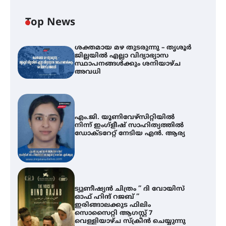
Top News
ശക്തമായ മഴ തുടരുന്നു – തൃശൂർ
ജില്ലയിൽ എല്ലാ വിദ്യാഭ്യാസ
സ്ഥാപനങ്ങൾക്കും ശനിയാഴ്ച
അവധി
എം.ജി. യൂണിവേഴ്‌സിറ്റിയിൽ
നിന്ന് ഇംഗ്ളീഷ് സാഹിത്യത്തിൽ
ഡോക്ടറേറ്റ് നേടിയ എൻ. ആര്യ
ട്യുണീഷ്യൻ ചിത്രം ” ദി വോയിസ്
ഓഫ് ഹിന്ദ് റജബ് ”
ഇരിങ്ങാലക്കുട ഫിലിം
സൊസൈറ്റി ആഗസ്റ്റ് 7
വെള്ളിയാഴ്ച സ്‌ക്രീൻ ചെയ്യുന്നു