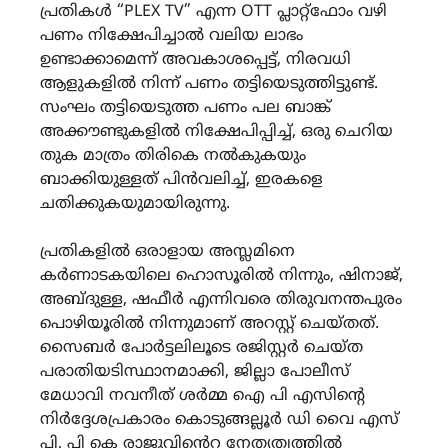
പ്രതികൾ “PLEX TV” എന്ന OTT പ്ലാറ്റ്ഫോം വഴി
പണം നിക്ഷേപിച്ചാൽ വലിയ ലാഭം
ഉണ്ടാക്കാമെന്ന് അവകാശപ്പെട്ട്, നിരവധി
ആളുകളിൽ നിന്ന് പണം തട്ടിയെടുത്തിട്ടുണ്ട്.
സംഘം തട്ടിയെടുത്ത പണം പല ബാങ്ക്
അക്കൗണ്ടുകളിൽ നിക്ഷേപിപ്പിച്ച്, ഒരു ചെറിയ
തുക മാത്രം തിരികെ നൽകുകയും
ബാക്കിയുള്ളത് പിൻവലിച്ച്, ഇരകളെ
ചതിക്കുകയുമായിരുന്നു.
പ്രതികളിൽ ഒരാളായ അസ്ലമിനെ
കർണാടകയിലെ ഹൊസൂരിൽ നിന്നും, ഷിനാജ്,
അബ്ദുള്ള, ഷഫീർ എന്നിവരെ തിരുവനന്തപുരം
പൊഴിയൂരിൽ നിന്നുമാണ് അറസ്റ്റ് ചെയ്തത്.
സൈബർ പോർട്ടലിലൂടെ രജിസ്റ്റർ ചെയ്ത
പരാതിയടിസ്ഥാനമാക്കി, ജില്ലാ പോലീസ്
മേധാവി നവനീത് ശർമ്മ ഐ പി എസിന്റെ
നിർദ്ദേശപ്രകാരം കൊടുങ്ങല്ലൂർ ഡി വൈ എസ്
പി, പി കെ രാജുവിൻെറ നേതൃത്വത്തിൽ