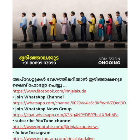
അപ്ഡേറ്റുകൾ വേഗത്തിലറിയാൻ ഇരിങ്ങാലക്കുട
ലൈവ് ഫോളോ ചെയ്യൂ …
https://www.facebook.com/irinjalakuda
▪
join WhatsApp Channel
https://whatsapp.com/channel/0029Va4ic6cBKfhytWZQed3O
▪
join WhatsApp News Group
https://chat.whatsapp.com/K3Ng4NRYDBR7baLXByhAEa
▪
subscribe YouTube channel
https://www.youtube.com/@irinjalakudanews
▪
follow Instagram
https://www.instagram.com/irinjalakudalive