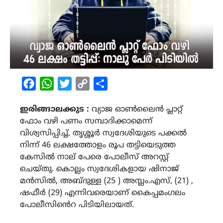
Facebook
WhatsApp
Twitter
Copy
Share
Link
ഇരിങ്ങാലക്കുട :
വ്യാജ ഓൺലൈൻ പ്ലാറ്റ്
ഫോം വഴി പണം സമ്പാദിക്കാമെന്ന്
വിശ്വസിപ്പിച്ച്, തൃശ്ശൂർ സ്വദേശിയുടെ പക്കൽ
നിന്ന് 46 ലക്ഷത്തോളം രൂപ തട്ടിയെടുത്ത
കേസിൽ നാല് പേരെ പോലീസ് അറസ്റ്റ്
ചെയ്തു. കൊല്ലം സ്വദേശികളായ ഷിനാജ്
മൻസിൽ, അബ്ദുള്ള (25 ) അസ്ലം.എസ്, (21) ,
ഷഫീർ (29) എന്നിവരെയാണ് കൈപ്പമംഗലം
പോലീസിൻെറ പിടിയിലായത്.