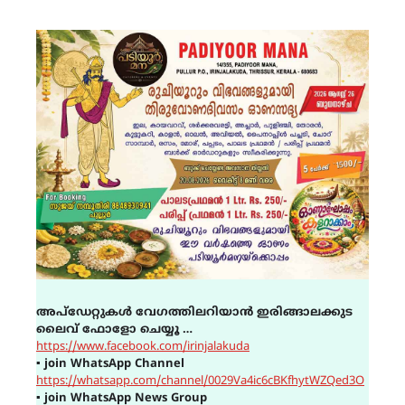
അപ്ഡേറ്റുകൾ വേഗത്തിലറിയാൻ ഇരിങ്ങാലക്കുട
ലൈവ് ഫോളോ ചെയ്യൂ …
https://www.facebook.com/irinjalakuda
▪
join WhatsApp Channel
https://whatsapp.com/channel/0029Va4ic6cBKfhytWZQed3O
▪
join WhatsApp News Group