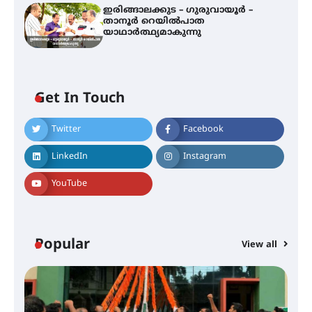
ഇരിങ്ങാലക്കുട – ഗുരുവായൂർ –
താനൂർ റെയിൽപാത
യാഥാർത്ഥ്യമാകുന്നു
അരങ്ങ് 2026-ന്
സാംസ്കാരികപ്പൊലിമയോടെ
സമാപനം
Get In Touch
Twitter
Facebook
എ.കെ.സി.സി.യുടെ സൗജന്യ
ആയുർവേദ മെഡിക്കൽ ക്യാമ്പ്
LinkedIn
Instagram
YouTube
ഇരിങ്ങാലക്കുട – ഗുരുവായൂർ –
താനൂർ റെയിൽപാത
യാഥാർത്ഥ്യമാകുന്നു
Popular
View all
തിരനോട്ടം ‘അരങ്ങ് 2026’ ഉണർന്നു