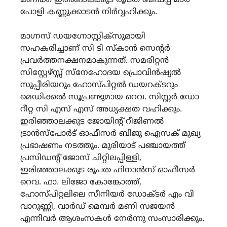
പോളി കണ്ണുക്കാടൻ നിർവ്വഹിക്കും.
മാഗ്നസ് ഡയഗ്നോസ്റ്റിക്സുമായി
സഹകരിച്ചാണ് സി ടി സ്കാൻ സെന്റർ
പ്രവർത്തനക്ഷനമാകുന്നത്. സമരിറ്റൻ
സിസ്റ്റേഴ്സ്സ് സ്നേഹോദയ പ്രൊവിൻഷ്യൽ
സുപ്പീരിയറും ഹോസ്പിറ്റൽ ഡയറക്ടറും
മെഡിക്കൽ സൂപ്രണ്ടുമായ റെവ. സിസ്റ്റർ ഡോ
റീറ്റ സി എസ് എസ് അധ്യക്ഷത വഹിക്കും.
ഇരിഞ്ഞാലക്കുട ജോയിന്റ് റീജിണൽ
ട്രാൻസ്പോർട് ഓഫീസർ ബിജു ഐസക് മുഖ്യ
പ്രഭാഷണം നടത്തും. മുരിയാട് പഞ്ചായത്ത്
പ്രസിഡന്റ് ജോസ് ചിറ്റിലപ്പിള്ളി,
ഇരിഞ്ഞാലക്കുട രൂപത ഫിനാൻസ് ഓഫീസർ
റെവ. ഫാ. ലിജോ കോങ്കോത്ത്,
ഹോസ്പിറ്റലിലെ സീനിയർ ഡോക്ടർ എം വി
വാറുണ്ണി, വാർഡ് മെമ്പർ മണി സജയൻ
എന്നിവർ ആശംസകൾ നേർന്നു സംസാരിക്കും.