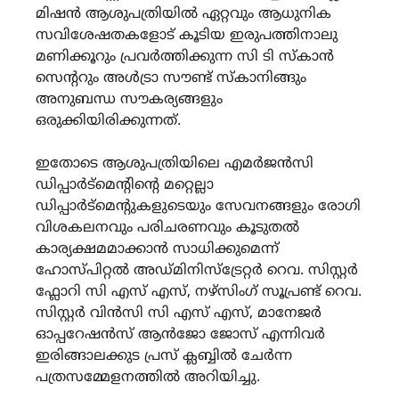
മിഷൻ ആശുപത്രിയിൽ ഏറ്റവും ആധുനിക
സവിശേഷതകളോട് കൂടിയ ഇരുപത്തിനാലു
മണിക്കൂറും പ്രവർത്തിക്കുന്ന സി ടി സ്കാൻ
സെന്ററും അൾട്രാ സൗണ്ട് സ്കാനിങ്ങും
അനുബന്ധ സൗകര്യങ്ങളും
ഒരുക്കിയിരിക്കുന്നത്.
ഇതോടെ ആശുപത്രിയിലെ എമർജൻസി
ഡിപ്പാർട്മെന്റിന്റെ മറ്റെല്ലാ
ഡിപ്പാർട്മെന്റുകളുടെയും സേവനങ്ങളും രോഗി
വിശകലനവും പരിചരണവും കൂടുതൽ
കാര്യക്ഷമമാക്കാൻ സാധിക്കുമെന്ന്
ഹോസ്പിറ്റൽ അഡ്മിനിസ്ട്രേറ്റർ റെവ. സിസ്റ്റർ
ഫ്ലോറി സി എസ് എസ്, നഴ്സിംഗ് സൂപ്രണ്ട് റെവ.
സിസ്റ്റർ വിൻസി സി എസ് എസ്, മാനേജർ
ഓപ്പറേഷൻസ് ആൻജോ ജോസ് എന്നിവർ
ഇരിങ്ങാലക്കുട പ്രസ് ക്ലബ്ബിൽ ചേർന്ന
പത്രസമ്മേളനത്തിൽ അറിയിച്ചു.