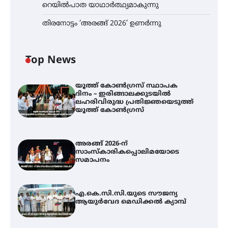
റെയിൽപാത യാഥാർത്ഥ്യമാകുന്നു
തിരനോട്ടം ‘അരങ്ങ് 2026’ ഉണർന്നു
Top News
യൂത്ത് കോൺഗ്രസ്‌ സ്ഥാപക
ദിനം – ഇരിങ്ങാലക്കുടയിൽ
ലഹരിവിരുദ്ധ പ്രതിജ്ഞയെടുത്ത്
യൂത്ത് കോൺഗ്രസ്
അരങ്ങ് 2026-ന്
സാംസ്കാരികപ്പൊലിമയോടെ
സമാപനം
എ.കെ.സി.സി.യുടെ സൗജന്യ
ആയുർവേദ മെഡിക്കൽ ക്യാമ്പ്