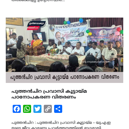
തിരഞ്ഞെടുപ്പ് ഉദ്യോഗസ്ഥൻ…
പുത്തൻചിറ പ്രവാസി കൂട്ടായ്മ
പഠനോപകരണ വിതരണം
Facebook
WhatsApp
Twitter
Copy
Share
Link
പുത്തന്‍ചിറ : പുത്തൻചിറ പ്രവാസി കൂട്ടായ്മ – യു.എ.ഇ
യുടെ ജീവ കാരുണ്യ പ്രവര്‍ത്തനത്തിന്റെ ഭാഗമായി,