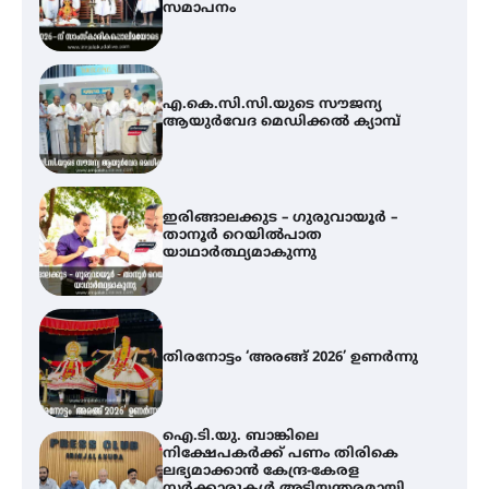
ആയുർവേദ മെഡിക്കൽ ക്യാമ്പ്
ഇരിങ്ങാലക്കുട – ഗുരുവായൂർ –
താനൂർ റെയിൽപാത
യാഥാർത്ഥ്യമാകുന്നു
തിരനോട്ടം ‘അരങ്ങ് 2026’ ഉണർന്നു
ഐ.ടി.യു. ബാങ്കിലെ
നിക്ഷേപകർക്ക് പണം തിരികെ
ലഭ്യമാക്കാൻ കേന്ദ്ര-കേരള
സർക്കാരുകൾ അടിയന്തരമായി
ഇടപെടണമെന്ന് ഐ.ടി.യു. ബാങ്ക്
നിക്ഷേപക സംരക്ഷണ സമിതി
യൂത്ത് കോൺഗ്രസ്‌ സ്ഥാപക ദിനം
– ഇരിങ്ങാലക്കുടയിൽ