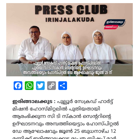
Facebook
WhatsApp
Twitter
Copy
Share
Link
ഇരിങ്ങാലക്കുട :
പുല്ലൂർ സേക്രഡ് ഹാർട്ട്
മിഷൻ ഹോസ്മിറ്റലിൽ പുതിയതായി
ആരംഭിക്കുന്ന സി ടി സ്കാൻ സെന്ററിന്റെ
ഉദ്ഘാടനവും അമ്പത്തിയെട്ടാം ഹോസ്പിറ്റൽ
ഡേ ആഘോഷവും ജൂൺ 25 ബുധനാഴ്ച 12
മണിക്ക് ഇരിങ്ങാലക്കുട രൂപത ബിഷപ്പ് മാർ