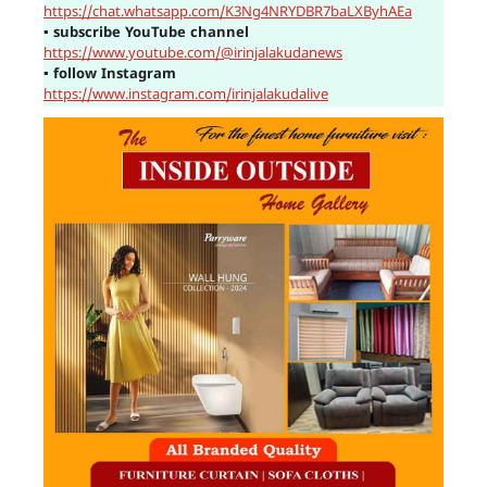
https://chat.whatsapp.com/K3Ng4NRYDBR7baLXByhAEa
▪
subscribe YouTube channel
https://www.youtube.com/@irinjalakudanews
▪
follow Instagram
https://www.instagram.com/irinjalakudalive