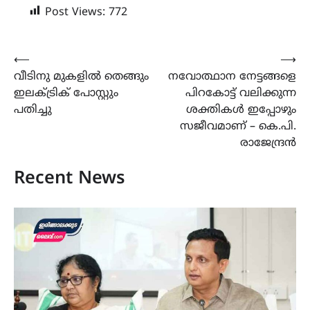
Post Views:
772
Post
⟵
⟶
വീടിനു മുകളിൽ തെങ്ങും
നവോത്ഥാന നേട്ടങ്ങളെ
navigation
ഇലക്ട്രിക് പോസ്റ്റും
പിറകോട്ട് വലിക്കുന്ന
പതിച്ചു
ശക്തികൾ ഇപ്പോഴും
സജീവമാണ് – കെ.പി.
രാജേന്ദ്രൻ
Recent News