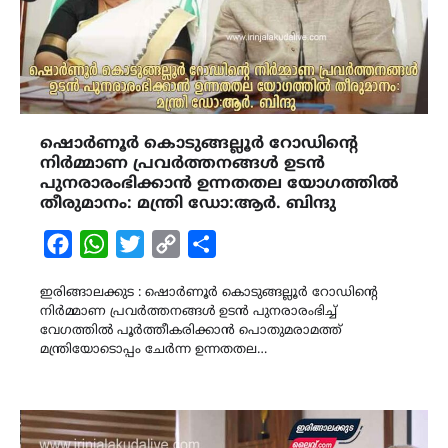
ഷൊർണൂർ കൊടുങ്ങല്ലൂർ റോഡിന്റെ
നിർമ്മാണ പ്രവർത്തനങ്ങൾ ഉടൻ
പുനരാരംഭിക്കാൻ ഉന്നതതല യോഗത്തിൽ
തീരുമാനം: മന്ത്രി ഡോ:ആർ. ബിന്ദു
Facebook
WhatsApp
Twitter
Copy
Share
Link
ഇരിങ്ങാലക്കുട : ഷൊർണൂർ കൊടുങ്ങല്ലൂർ റോഡിന്റെ
നിർമ്മാണ പ്രവർത്തനങ്ങൾ ഉടൻ പുനരാരംഭിച്ച്
വേഗത്തിൽ പൂർത്തീകരിക്കാൻ പൊതുമരാമത്ത്
മന്ത്രിയോടൊപ്പം ചേർന്ന ഉന്നതതല…