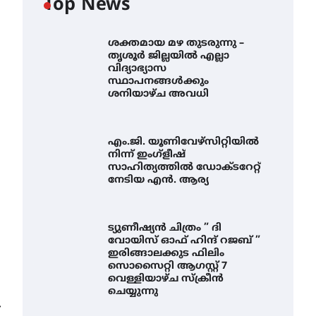
Top News
ശക്തമായ മഴ തുടരുന്നു –
തൃശൂർ ജില്ലയിൽ എല്ലാ
വിദ്യാഭ്യാസ
സ്ഥാപനങ്ങൾക്കും
ശനിയാഴ്ച അവധി
എം.ജി. യൂണിവേഴ്‌സിറ്റിയിൽ
നിന്ന് ഇംഗ്ളീഷ്
സാഹിത്യത്തിൽ ഡോക്ടറേറ്റ്
നേടിയ എൻ. ആര്യ
ട്യുണീഷ്യൻ ചിത്രം ” ദി
വോയിസ് ഓഫ് ഹിന്ദ് റജബ് ”
ഇരിങ്ങാലക്കുട ഫിലിം
സൊസൈറ്റി ആഗസ്റ്റ് 7
എം.ജി. യൂണിവേഴ്‌സിറ്റിയിൽ
വെള്ളിയാഴ്ച സ്‌ക്രീൻ
നിന്ന് ഇംഗ്ളീഷ്
ചെയ്യുന്നു
സാഹിത്യത്തിൽ ഡോക്ടറേറ്റ്
⟶
നേടിയ എൻ. ആര്യ