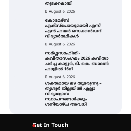
August 6, 2026
കോമേഴ്സ്
എക്സ്പോയുമായി എസ്
എൻ ഹയർ സെക്കൻഡറി
വിദ്യാർത്ഥികൾ
August 6, 2026
സർഗ്ഗസാഹിതി-
കവിതാസംഗമം 2026 കവിതാ
ചർച്ച കാട്ടൂർ, ടി. കെ. ബാലൻ
ഹാളിൽ 16ന്
August 6, 2026
ശക്തമായ മഴ തുടരുന്നു –
തൃശൂർ ജില്ലയിൽ എല്ലാ
വിദ്യാഭ്യാസ
സ്ഥാപനങ്ങൾക്കും
ശനിയാഴ്ച അവധി
August 7, 2026
എം.ജി. യൂണിവേഴ്‌സിറ്റിയിൽ
നിന്ന് ഇംഗ്ളീഷ്
സാഹിത്യത്തിൽ ഡോക്ടറേറ്റ്
Get In Touch
നേടിയ എൻ. ആര്യ