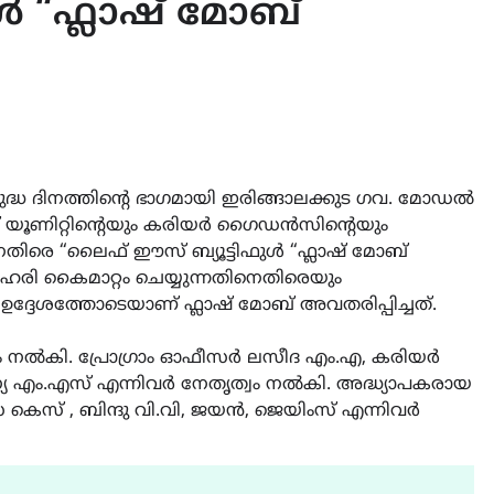
ൾ “ഫ്ലാഷ് മോബ്
ിരുദ്ധ ദിനത്തിൻ്റെ ഭാഗമായി ഇരിങ്ങാലക്കുട ഗവ. മോഡൽ
 യൂണിറ്റിൻ്റെയും കരിയർ ഗൈഡൻസിൻ്റെയും
ിരെ “ലൈഫ് ഈസ് ബ്യൂട്ടിഫുൾ “ഫ്ലാഷ് മോബ്
ഹരി കൈമാറ്റം ചെയ്യുന്നതിനെതിരെയും
്ദേശത്തോടെയാണ് ഫ്ലാഷ് മോബ് അവതരിപ്പിച്ചത്.
ദേശം നൽകി. പ്രോഗ്രാം ഓഫീസർ ലസീദ എം.എ, കരിയർ
്യ എം.എസ് എന്നിവർ നേതൃത്വം നൽകി. അദ്ധ്യാപകരായ
െസ് , ബിന്ദു വി.വി, ജയൻ, ജെയിംസ് എന്നിവർ