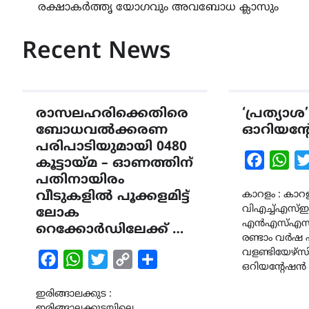
രക്ഷാകർത്തൃ യോഗവും അവബോധ ക്ലാസും
navigation
Recent News
രാസലഹരിക്കെതിരെ
‘പ്രത്യാശ’
ബോധവൽക്കരണ
ഓറിയന്റേ
പരിപാടിയുമായി 0480
Faceboo
Wha
കൂട്ടായ്മ – ഓണത്തിന്
പതിനായിരം
വീടുകളിൽ പൂക്കളമിട്ട്
കാറളം : കാറ
വിഎച്ച്എസ്ഇ
ലോക
എൻഎസ്എസ് യ
റെക്കോർഡിലേക്ക് …
രണ്ടാം വർ
വളണ്ടിയേഴ്സിന
Facebook
WhatsApp
Twitter
Copy
Share
ഒറിയന്റേഷൻ ക
Link
ഇരിങ്ങാലക്കുട :
ഇരിങ്ങാലക്കുടയിലെ