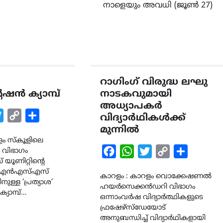
നാളെയും അവധി (ജൂൺ 27)
റാഗിംഗ് വിരുദ്ധ ലഘു
ഷൻ ക്യാമ്പ്
നാടകവുമായി
അധ്യാപകർ
k
tsApp
Twitter
Copy
Share
വിദ്യാർഥികൾക്ക്
Link
മുന്നിൽ
ളം സ്കൂളിലെ
Facebook
WhatsApp
Twitter
Copy
Share
 വിഭാഗം
ൂണിറ്റിന്റെ
Link
ഷ എൻഎസ്എസ്
കാറളം : കാറളം വൊക്കേഷണൽ
ുള്ള ‘പ്രത്യാശ’
ഹയർസെക്കൻഡറി വിഭാഗം
്യാമ്പ്…
ഒന്നാംവർഷ വിദ്യാർത്ഥികളുടെ
ഫ്രഷേഴ്സ്ഡേയോട്
അനുബന്ധിച്ച് വിദ്യാർഥികളായി