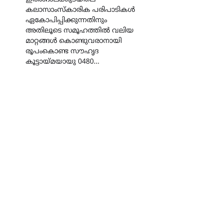
കലാസാംസ്കാരിക പരിപാടികൾ
ഏകോപിപ്പിക്കുന്നതിനും
അതിലൂടെ സമൂഹത്തിൽ വലിയ
മാറ്റങ്ങൾ കൊണ്ടുവരാനായി
രൂപംകൊണ്ട സൗഹൃദ
കൂട്ടായ്മയായു 0480…