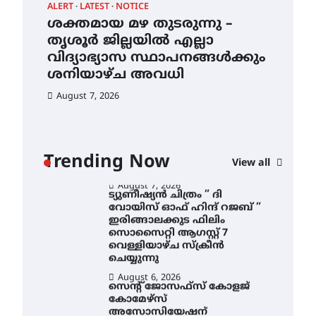
ALERT
LATEST
NOTICE
AWA
August 6, 2026
ശക്തമായ മഴ തുടരുന്നു –
എം
ശക്തമായ മഴ തുടരുന്നു –
തൃശൂർ ജില്ലയിൽ എല്ലാ
നി
തൃശൂർ ജില്ലയിൽ എല്ലാ
വിദ്യാഭ്യാസ
വിദ്യാഭ്യാസ സ്ഥാപനങ്ങൾക്കും
സാ
സ്ഥാപനങ്ങൾക്കും
ശനിയാഴ്ച അവധി
ന
ശനിയാഴ്ച അവധി
August 7, 2026
Au
August 7, 2026
എം.ജി. യൂണിവേഴ്‌സിറ്റിയിൽ
നിന്ന് ഇംഗ്ളീഷ്
സാഹിത്യത്തിൽ ഡോക്ടറേറ്റ്
നേടിയ എൻ. ആര്യ
Trending Now
View all
August 7, 2026
ട്യുണീഷ്യൻ ചിത്രം ” ദി
ന്
വോയിസ് ഓഫ് ഹിന്ദ് റജബ് ”
ഇരിങ്ങാലക്കുട ഫിലിം
സൊസൈറ്റി ആഗസ്റ്റ് 7
വെള്ളിയാഴ്ച സ്‌ക്രീൻ
ചെയ്യുന്നു
August 6, 2026
സെന്റ് ജോസഫ്സ് കോളജ്
കോമേഴ്‌സ്
അസോസിയേഷന്
തുടക്കമായി