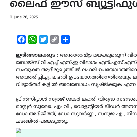
ലൈഫ് ഈസ് ബ്യൂട്ടിഫു
June 26, 2025
Facebook
WhatsApp
Twitter
Copy
Share
Link
ഇരിങ്ങാലക്കുട :
അന്താരാഷ്ട്ര മയക്കുമരുന്ന് വ
ബോയ്സ് വി.എച്ച്.എസ്.ഇ വിഭാഗം എൻ.എസ്.എസ്
സംയുക്ത ആഭിമുഖ്യത്തിൽ ലഹരി ഉപയോഗത്തിനെത
അവതരിപ്പിച്ചു. ലഹരി ഉപയോഗത്തിനെതിരെയും ല
വിദ്യാർത്ഥികളിൽ അവബോധം സൃഷ്ടിക്കുക എന്ന ഉദ
പ്രിൻസിപ്പാൾ സൂരജ് ശങ്കർ ലഹരി വിരുദ്ധ സന്
മാസ്റ്റർ സുരേഖ എം.വി , വൊളൻ്റിയർ ലീഡർ അനന
ഡോ അഭിജിത്ത്, ഡോ സുവർണ്ണ , സനുജ എ , നിസ ക
ചടങ്ങിൽ പങ്കെടുത്തു.