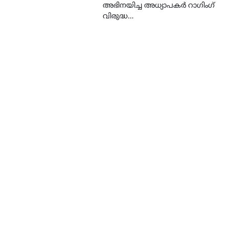
അഭിനയിച്ച അധ്യാപകർ റാഗിംഗ്
വിരുദ്ധ…
CAMPUS
LATEST
സെന്റ് ജോസഫ്സ് കോളജ്
കോമേഴ്‌സ് അസോസിയേഷ
തുടക്കമായി
August 6, 2026