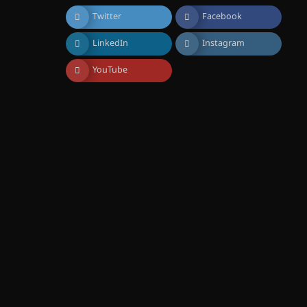
August 7, 2026
Twitter
Facebook
ട്യുണീഷ്യൻ ചിത്രം ” ദി
വോയിസ് ഓഫ് ഹിന്ദ് റജബ് ”
LinkedIn
Instagram
ഇരിങ്ങാലക്കുട ഫിലിം
സൊസൈറ്റി ആഗസ്റ്റ് 7
വെള്ളിയാഴ്ച സ്‌ക്രീൻ
YouTube
ചെയ്യുന്നു
August 6, 2026
സെന്റ് ജോസഫ്സ് കോളജ്
കോമേഴ്‌സ്
അസോസിയേഷന്
തുടക്കമായി
August 6, 2026
കോമേഴ്സ്
എക്സ്പോയുമായി എസ്
എൻ ഹയർ സെക്കൻഡറി
വിദ്യാർത്ഥികൾ
August 6, 2026
സർഗ്ഗസാഹിതി-
കവിതാസംഗമം 2026 കവിതാ
ചർച്ച കാട്ടൂർ, ടി. കെ. ബാലൻ
ഹാളിൽ 16ന്