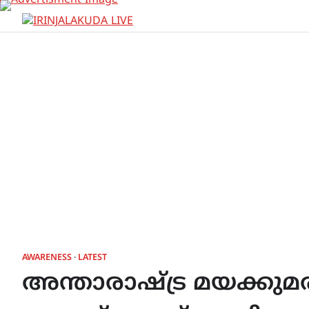
Skip
to
content
AWARENESS
LATEST
അന്താരാഷ്ട്ര മയക്കുമരു