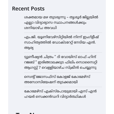
Recent Posts
ശക്തമായ മഴ തുടരുന്നു – തൃശൂർ ജില്ലയിൽ
എല്ലാ വിദ്യാഭ്യാസ സ്ഥാപനങ്ങൾക്കും
ശനിയാഴ്ച അവധി
എം.ജി. യൂണിവേഴ്‌സിറ്റിയിൽ നിന്ന് ഇംഗ്ളീഷ്
സാഹിത്യത്തിൽ ഡോക്ടറേറ്റ് നേടിയ എൻ.
ആര്യ
ട്യുണീഷ്യൻ ചിത്രം ” ദി വോയിസ് ഓഫ് ഹിന്ദ്
റജബ് ” ഇരിങ്ങാലക്കുട ഫിലിം സൊസൈറ്റി
ആഗസ്റ്റ് 7 വെള്ളിയാഴ്ച സ്‌ക്രീൻ ചെയ്യുന്നു
സെന്റ് ജോസഫ്സ് കോളജ് കോമേഴ്‌സ്
അസോസിയേഷന് തുടക്കമായി
കോമേഴ്സ് എക്സ്പോയുമായി എസ് എൻ
ഹയർ സെക്കൻഡറി വിദ്യാർത്ഥികൾ