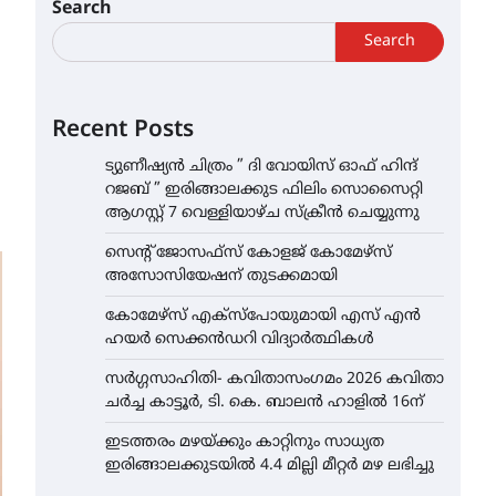
Search
Search
Recent Posts
ട്യുണീഷ്യൻ ചിത്രം ” ദി വോയിസ് ഓഫ് ഹിന്ദ്
റജബ് ” ഇരിങ്ങാലക്കുട ഫിലിം സൊസൈറ്റി
ആഗസ്റ്റ് 7 വെള്ളിയാഴ്ച സ്‌ക്രീൻ ചെയ്യുന്നു
സെന്റ് ജോസഫ്സ് കോളജ് കോമേഴ്‌സ്
അസോസിയേഷന് തുടക്കമായി
കോമേഴ്സ് എക്സ്പോയുമായി എസ് എൻ
ഹയർ സെക്കൻഡറി വിദ്യാർത്ഥികൾ
സർഗ്ഗസാഹിതി- കവിതാസംഗമം 2026 കവിതാ
ചർച്ച കാട്ടൂർ, ടി. കെ. ബാലൻ ഹാളിൽ 16ന്
ഇടത്തരം മഴയ്ക്കും കാറ്റിനും സാധ്യത
ഇരിങ്ങാലക്കുടയിൽ 4.4 മില്ലി മീറ്റർ മഴ ലഭിച്ചു