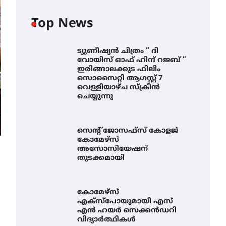
Top News
ട്യുണീഷ്യൻ ചിത്രം ” ദി
വോയിസ് ഓഫ് ഹിന്ദ് റജബ് ”
ഇരിങ്ങാലക്കുട ഫിലിം
സൊസൈറ്റി ആഗസ്റ്റ് 7
വെള്ളിയാഴ്ച സ്‌ക്രീൻ
ചെയ്യുന്നു
സെന്റ് ജോസഫ്സ് കോളജ്
കോമേഴ്‌സ്
അസോസിയേഷന്
തുടക്കമായി
കോമേഴ്സ്
എക്സ്പോയുമായി എസ്
എൻ ഹയർ സെക്കൻഡറി
വിദ്യാർത്ഥികൾ