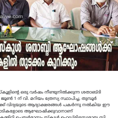
്‌കൂളിൻ്റെ ഒരു വർഷം നീണ്ടുനിൽക്കുന്ന ശതാബ്ദി
 1 ന് വി. മറിയം ത്രേസ്യ സ്ഥാപിച്ച, തുമ്പൂർ
ൾക്ക് വിദ്യയുടെ ആദ്യാക്ഷരങ്ങൾ പകർന്നു നൽകിയ ഈ
രിപാടികളോടെ ആഘോഷിക്കുവാനാണ്
കമ്മിറ്റി ചെയർമാനും സ്കൂൾ ഹെഡ്‌മിട്രസുമായ സി.