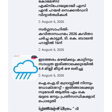
കോമേഴ്സ്
എക്സ്പോയുമായി എസ്
എൻ ഹയർ സെക്കൻഡറി
വിദ്യാർത്ഥികൾ
August 6, 2026
സർഗ്ഗസാഹിതി-
കവിതാസംഗമം 2026 കവിതാ
ചർച്ച കാട്ടൂർ, ടി. കെ. ബാലൻ
ഹാളിൽ 16ന്
August 6, 2026
ഇടത്തരം മഴയ്ക്കും കാറ്റിനും
സാധ്യത ഇരിങ്ങാലക്കുടയിൽ
4.4 മില്ലി മീറ്റർ മഴ ലഭിച്ചു
August 6, 2026
ഐ.ഐ.ടി മദ്രാസ്സിൽ നിന്നും
ഡോക്ടറേറ്റ് – ഇരിങ്ങാലക്കുട
സ്വദേശി ആതിര എം കെ
യുടെ നേട്ടം പ്രതിസന്ധികളോട്
പൊരുതി
August 5, 2026
ട്യുണീഷ്യൻ ചിത്രം ” ദി