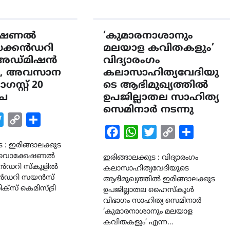
േഷണൽ
‘കുമാരനാശാനും
ക്കൻഡറി
മലയാള കവിതകളും’
് അഡ്മിഷൻ
വിദ്യാരംഗം
നു, അവസാന
കലാസാഹിത്യവേദിയു
്റ്റ് 20
ടെ ആഭിമുഖ്യത്തിൽ
്ച
ഉപജില്ലാതല സാഹിത്യ
സെമിനാർ നടന്നു
k
tsApp
Twitter
Copy
Share
Facebook
WhatsApp
Twitter
Copy
Share
Link
 : ഇരിങ്ങാലക്കുട
Link
 വൊക്കേഷണൽ
ഇരിങ്ങാലക്കുട : വിദ്യാരംഗം
ൻഡറി സ്കൂളിൽ
കലാസാഹിത്യവേദിയുടെ
ൻഡറി സയൻസ്
ആഭിമുഖ്യത്തിൽ ഇരിങ്ങാലക്കുട
ിക്സ് കെമിസ്ട്രി
ഉപജില്ലാതല ഹൈസ്കൂൾ
വിഭാഗം സാഹിത്യ സെമിനാർ
‘കുമാരനാശാനും മലയാള
കവിതകളും’ എന്ന…