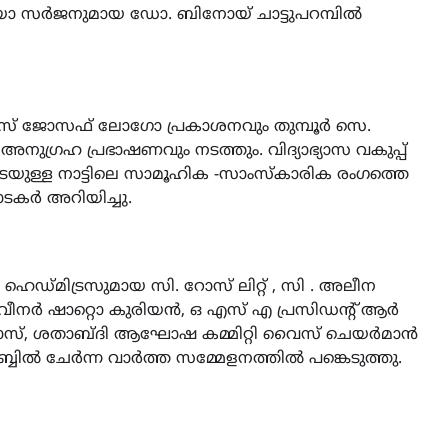
ിയോ സർജനുമായ ഡോ. ബിനോയ് ചാട്ടുപറമ്പിൽ
രീസ് ജോസഫ് ലോഗോ പ്രകാശനവും തുമ്പൂർ സെ.
അനുഗ്രഹ പ്രഭാഷണവും നടത്തും. വിദ്യാഭ്യാസ വകുപ്പ്
ടെയുള്ള നാട്ടിലെ സാമൂഹിക -സാംസ്കാരിക രംഗത്തെ
ാടകർ അറിയിച്ചു.
LATEST
LITERATURE
സർഗ്ഗസാഹിതി-
കവിതാസംഗമം 2026 കവിത
്‌മിട്രസുമായ സി. റോസ് ലിറ്റ് , സി . അലീന
ചർച്ച കാട്ടൂർ, ടി. കെ. ബാല
ീനർ ഷാറ്റൊ കുരിയൻ, ഒ എസ്‌ എ പ്രസിഡൻ്റ് ആർ
ഹാളിൽ 16ന്
ോസ്, ശതാബ്ദി ആഘോഷ കമ്മിറ്റി വൈസ് ചെയർമാൻ
ക്ലബ്ബിൽ ചേർന്ന വാർത്ത സമ്മേളനത്തിൽ പങ്കെടുത്തു.
August 6, 2026