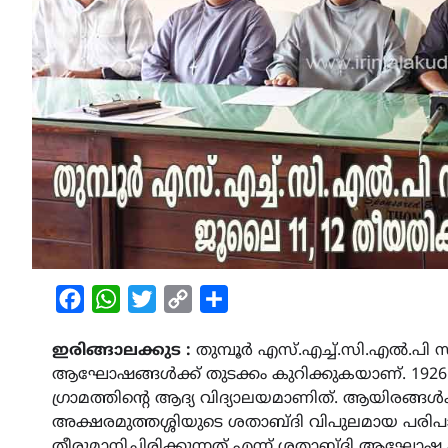
Facebook
WhatsApp
Twitter
Copy
Share
Link
ഇരിങ്ങാലക്കുട :
തുമ്പൂർ എസ്.എച്ച്.സി.എൽ.പി സ
ആഘോഷങ്ങൾക്ക് തുടക്കം കുറിക്കുകയാണ്. 1926 ജൂൺ
ഗ്രാമത്തിൻ്റെ ആദ്യ വിദ്യാലയമാണിത്. ആയിരങ്ങ
അക്ഷരമുത്തശ്ശിയുടെ ശതാബ്ദി വിപുലമായ പ
തീരുമാനിച്ചിരിക്കുന്നത് എന്ന് ശതാബ്ദി ആഘോഷ 