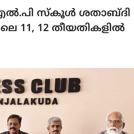
.എൽ.പി സ്‌കൂൾ ശതാബ്ദി
ൈ 11, 12 തീയതികളിൽ