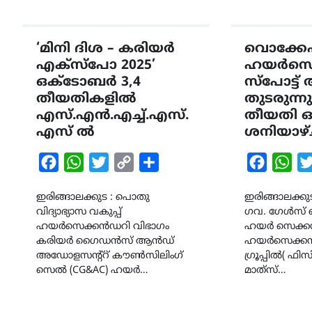
‘മിനി ദിശ – കരിയർ
വൊക്ക
എക്സ്പോ 2025’
ഹയർസെ
ഒക്ടോബർ 3,4
സ്പോട്ട
തീയതികളിൽ
തുടരുന്
എസ്.എൻ.എച്ച്.എസ്.
തീയതി ഓഗസ
എസ് ൽ
ശനിയാഴ
Facebook
WhatsApp
Twitter
Copy
Share
Faceboo
Wha
Link
ഇരിങ്ങാലക്കുട : പൊതു
ഇരിങ്ങാലക്കുട
വിദ്യാഭ്യാസ വകുപ്പ്
ഗവ. ഗേൾസ്
ഹയർസെക്കൻഡറി വിഭാഗം
ഹയർ സെക്ക
കരിയർ ഗൈഡൻസ് ആൻഡ്
ഹയർസെക്ക
അഡോളസന്റ്റ് കൗൺസിലിംഗ്
ഗ്രൂപ്പിൽ( ഫിസ
സെൽ (CG&AC) ഹയർ…
മാത്‍സ്…