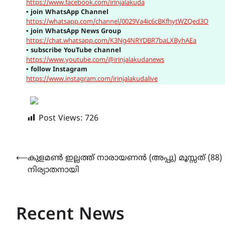
https://www.facebook.com/irinjalakuda
▪
join WhatsApp Channel
https://whatsapp.com/channel/0029Va4ic6cBKfhytWZQed3O
▪
join WhatsApp News Group
https://chat.whatsapp.com/K3Ng4NRYDBR7baLXByhAEa
▪
subscribe YouTube channel
https://www.youtube.com/@irinjalakudanews
▪
follow Instagram
https://www.instagram.com/irinjalakudalive
Post Views:
726
Post
⟵
കുളമൺ ഇല്ലത്ത് നാരായണൻ (അപ്പു) മൂസ്സത് (88)
നിര്യാതനായി
navigation
Recent News