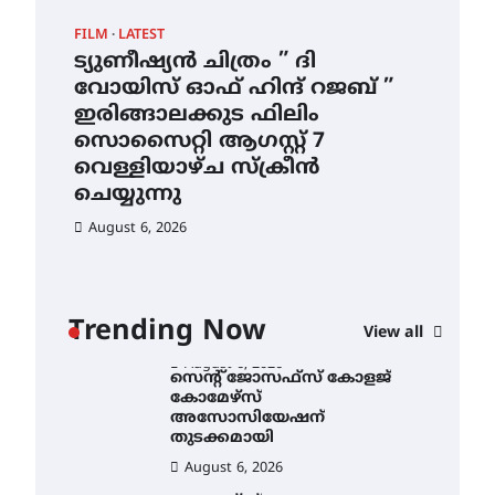
ഇടത്തരം മഴയ്ക്കും കാറ്റിനും
FILM
LATEST
CAM
സാധ്യത ഇരിങ്ങാലക്കുടയിൽ
4.4 മില്ലി മീറ്റർ മഴ ലഭിച്ചു
ട്യുണീഷ്യൻ ചിത്രം ” ദി
സെ
വോയിസ് ഓഫ് ഹിന്ദ് റജബ് ”
ക
August 6, 2026
ഇരിങ്ങാലക്കുട ഫിലിം
തു
ഐ.ഐ.ടി മദ്രാസ്സിൽ നിന്നും
സൊസൈറ്റി ആഗസ്റ്റ് 7
ഡോക്ടറേറ്റ് – ഇരിങ്ങാലക്കുട
Au
സ്വദേശി ആതിര എം കെ
വെള്ളിയാഴ്ച സ്‌ക്രീൻ
യുടെ നേട്ടം പ്രതിസന്ധികളോട്
ചെയ്യുന്നു
പൊരുതി
August 6, 2026
August 5, 2026
ട്യുണീഷ്യൻ ചിത്രം ” ദി
വോയിസ് ഓഫ് ഹിന്ദ് റജബ് ”
ഇരിങ്ങാലക്കുട ഫിലിം
സൊസൈറ്റി ആഗസ്റ്റ് 7
ാ
വെള്ളിയാഴ്ച സ്‌ക്രീൻ
Trending Now
View all
ചെയ്യുന്നു
ൻ
August 6, 2026
സെന്റ് ജോസഫ്സ് കോളജ്
കോമേഴ്‌സ്
അസോസിയേഷന്
തുടക്കമായി
August 6, 2026