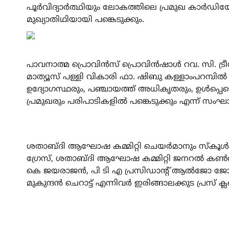
പൂർവിദ്യാർത്ഥിയും ലോകത്തിലെ പ്രമുഖ കാർഡ
മുഖ്യാതിഥിയായി പങ്കെടുക്കും.
പാവനാത്മ പ്രൊവിൻസ് പ്രൊവിൻഷാൾ റവ. സി. ട്
മാത്യൂസ് പള്ളി വികാരി ഫാ. ഷിബു കള്ളാംപറമ്പിൽ 
ഉദ്യോഗസ്ഥരും, പഞ്ചായത്ത് അധികൃതരും, ഉൾപ്പെ
പ്രമുഖരും പരിപാടികളിൽ പങ്കെടുക്കും എന്ന് സംഘ
ശതാബ്ദി ആഘോഷ കമ്മിറ്റി ചെയർമാനും സ്കൂൾ ഹെഡ
ഗ്രേസ്, ശതാബ്ദി ആഘോഷ കമ്മിറ്റി ജനറൽ കൺവ
കെ ജയരാജൻ, പി ടി എ പ്രസിഡാൻ്റ് ആൽജോ ജ
മുകുന്ദൻ ചെറാട്ട് എന്നിവർ ഇരിങ്ങാലക്കുട പ്രസ് 