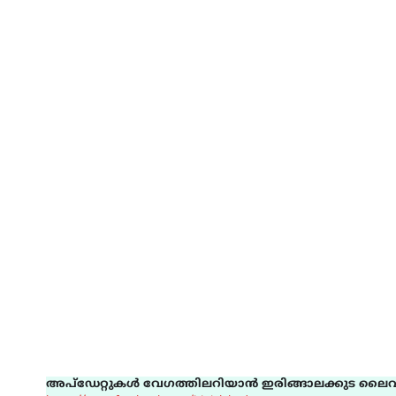
അപ്ഡേറ്റുകൾ വേഗത്തിലറിയാൻ ഇരിങ്ങാലക്കുട ലൈവ