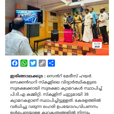
Facebook
WhatsApp
Twitter
Copy
Share
Link
ഇരിങ്ങാലക്കുട :
സെൻറ് മേരീസ് ഹയർ
സെക്കൻഡറി സ്കൂളിലെ വിദ്യാർത്ഥികളുടെ
സുരക്ഷക്കായി സുരക്ഷാ ക്യാമറകൾ സ്ഥാപിച്ച്
പി.ടി.എ കമ്മിറ്റി. സ്കൂളിന് ചുറ്റുമായി 38
ക്യാമറകളാണ് സ്ഥാപിച്ചിട്ടുള്ളത്. കേരളത്തിൽ
വർധിച്ചു വരുന്ന ലഹരി ഉപയോഗം,വിപണനം
ഉൾപ്പെടെയുള്ള കുറ്റകൃത്യങ്ങളിൽ നിന്നും