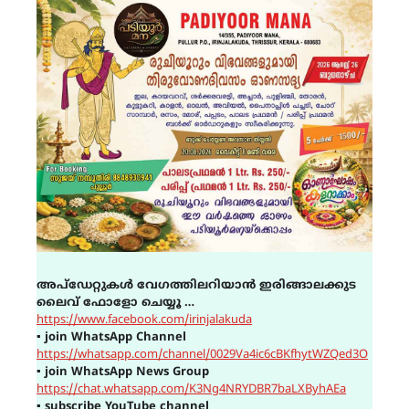
അപ്ഡേറ്റുകൾ വേഗത്തിലറിയാൻ ഇരിങ്ങാലക്കുട
ലൈവ് ഫോളോ ചെയ്യൂ …
https://www.facebook.com/irinjalakuda
▪
join WhatsApp Channel
https://whatsapp.com/channel/0029Va4ic6cBKfhytWZQed3O
▪
join WhatsApp News Group
https://chat.whatsapp.com/K3Ng4NRYDBR7baLXByhAEa
▪
subscribe YouTube channel