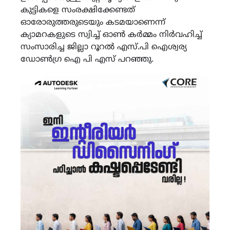
കുട്ടികളെ സംരക്ഷിക്കേണ്ടത്
ഓരോരുത്തരുടെയും കടമയാണെന്ന്
ക്യാമറകളുടെ സ്വിച്ച് ഓൺ കർമ്മം നിർവഹിച്ച്
സംസാരിച്ച ജില്ലാ റൂറൽ എസ്.പി ഐശ്വര്യ
ഡോൺഗ്ര ഐ പി എസ്‌ പറഞ്ഞു.