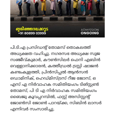
പി.ടി.എ പ്രസിഡന്റ് തോമസ് തൊകലത്ത്
അധ്യക്ഷത വഹിച്ചു. നഗരസഭ അധ്യക്ഷ സുജ
സഞ്ജീവ്കുമാർ, കൗൺസിലർ ഫെനി എബിൻ
വെള്ളാനിക്കാരൻ, കത്തീഡ്രൽ ട്രസ്റ്റി ഷാജൻ
കണ്ടംകുളത്തി, പ്രിൻസിപ്പൽ ആൻസൻ
ഡൊമിനിക്, ഹെഡ്മിസ്ട്രസ് റീജ ജോസ്, ഒ
എസ് എ നിർവാഹക സമിതിയംഗം ടിങ്സ്റ്റൺ
തോമസ്, പി ടി എ നിർവാഹക സമിതിയംഗം
ബൈജു കൂവപ്പറമ്പിൽ, ഫസ്റ്റ് അസിസ്റ്റന്റ്
ജോൺസി ജോൺ പാറയ്ക്ക, സിബിൻ ലാസർ
എന്നിവർ സംസാരിച്ചു.