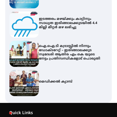
ഐ.ഐ.ടി മദ്രാസ്സിൽ നിന്നും
ഡോക്ടറേറ്റ് – ഇരിങ്ങാലക്കുട
സ്വദേശി ആതിര എം കെ യുടെ
നേട്ടം പ്രതിസന്ധികളോട് പൊരുതി
മെഡിക്കൽ ക്യാമ്പ്
സെന്റ് ജോസഫ്സ് കോളജ്
കോമേഴ്‌സ് അസോസിയേഷന്
തുടക്കമായി
കോമേഴ്സ് എക്സ്പോയുമായി
എസ് എൻ ഹയർ സെക്കൻഡറി
Quick Links
വിദ്യാർത്ഥികൾ