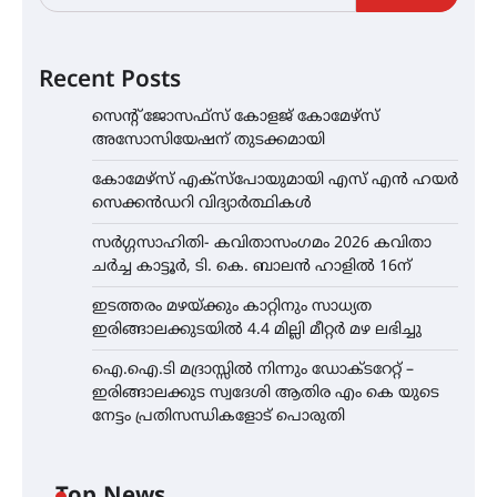
Recent Posts
സെന്റ് ജോസഫ്സ് കോളജ് കോമേഴ്‌സ്
അസോസിയേഷന് തുടക്കമായി
കോമേഴ്സ് എക്സ്പോയുമായി എസ് എൻ ഹയർ
സെക്കൻഡറി വിദ്യാർത്ഥികൾ
സർഗ്ഗസാഹിതി- കവിതാസംഗമം 2026 കവിതാ
ചർച്ച കാട്ടൂർ, ടി. കെ. ബാലൻ ഹാളിൽ 16ന്
ഇടത്തരം മഴയ്ക്കും കാറ്റിനും സാധ്യത
ഇരിങ്ങാലക്കുടയിൽ 4.4 മില്ലി മീറ്റർ മഴ ലഭിച്ചു
ഐ.ഐ.ടി മദ്രാസ്സിൽ നിന്നും ഡോക്ടറേറ്റ് –
ഇരിങ്ങാലക്കുട സ്വദേശി ആതിര എം കെ യുടെ
നേട്ടം പ്രതിസന്ധികളോട് പൊരുതി
Top News