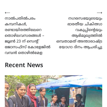
Post
⟵
⟶
നാൽപതിൽപരം
നഗരസഭയുടെയും
navigation
കമ്പനികൾ,
ഭാരതീയ ചികിത്സാ
രണ്ടായിരത്തിലേറെ
വകുപ്പിന്‍റെയും
തൊഴിലവസരങ്ങൾ –
ആഭിമുഖ്യത്തിൽ
ജൂൺ 23 ന് സെന്റ്
ഒമ്പതാമത് അന്താരാഷ്ട്ര
ജോസഫ്‌സ് കോളേജിൽ
യോഗാ ദിനം ആചരിച്ചു
വമ്പൻ തൊഴിൽമേള
Recent News