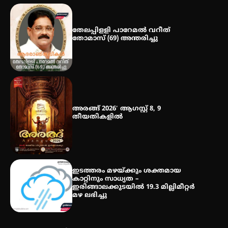
തേലപ്പിളളി പാറേമൽ വറീത്
തോമാസ് (69) അന്തരിച്ചു
അരങ്ങ് 2026′ ആഗസ്റ്റ് 8, 9
തീയതികളിൽ
ഇടത്തരം മഴയ്ക്കും ശക്തമായ
കാറ്റിനും സാധ്യത –
ഇരിങ്ങാലക്കുടയിൽ 19.3 മില്ലിമീറ്റർ
മഴ ലഭിച്ചു