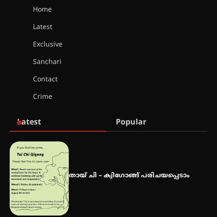
Home
Latest
സർഗ്ഗസാഹിതി- കവിതാസംഗമം
2026 കവിതാ ചർച്ച കാട്ടൂർ, ടി. കെ.
Exclusive
ബാലൻ ഹാളിൽ 16ന്
Sanchari
Contact
ഇടത്തരം മഴയ്ക്കും കാറ്റിനും
Crime
സാധ്യത ഇരിങ്ങാലക്കുടയിൽ 4.4
മില്ലി മീറ്റർ മഴ ലഭിച്ചു
Latest
Popular
ഐ.ഐ.ടി മദ്രാസ്സിൽ നിന്നും
ഡോക്ടറേറ്റ് – ഇരിങ്ങാലക്കുട
സ്വദേശി ആതിര എം കെ യുടെ
നേട്ടം പ്രതിസന്ധികളോട് പൊരുതി
തായ് ചി – ക്വിഗോങ്ങ് പരിചയപ്പെടാം
മെഡിക്കൽ ക്യാമ്പ്