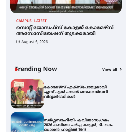
CAMPUS
LATEST
C
സെന്റ് ജോസഫ്സ് കോളജ്
കോമേഴ്‌സ് അസോസിയേഷന്
സെന്റ് ജോസഫ്സ് കോളജ് കോമേഴ്‌സ്
ക
തുടക്കമായി
അസോസിയേഷന് തുടക്കമായി
എ
വ
August 6, 2026
കോമേഴ്സ് എക്സ്പോയുമായി
എസ് എൻ ഹയർ സെക്കൻഡറി
വിദ്യാർത്ഥികൾ
Trending Now
View all
സർഗ്ഗസാഹിതി- കവിതാസംഗമം
2026 കവിതാ ചർച്ച കാട്ടൂർ, ടി. കെ.
ബാലൻ ഹാളിൽ 16ന്
ഇടത്തരം മഴയ്ക്കും കാറ്റിനും
സാധ്യത ഇരിങ്ങാലക്കുടയിൽ 4.4
മില്ലി മീറ്റർ മഴ ലഭിച്ചു