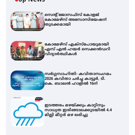
സെന്റ് ജോസഫ്സ് കോളജ്
കോമേഴ്‌സ് അസോസിയേഷന്
തുടക്കമായി
കോമേഴ്സ് എക്സ്പോയുമായി
എസ് എൻ ഹയർ സെക്കൻഡറി
വിദ്യാർത്ഥികൾ
സർഗ്ഗസാഹിതി- കവിതാസംഗമം
2026 കവിതാ ചർച്ച കാട്ടൂർ, ടി.
കെ. ബാലൻ ഹാളിൽ 16ന്
ഇടത്തരം മഴയ്ക്കും കാറ്റിനും
സാധ്യത ഇരിങ്ങാലക്കുടയിൽ 4.4
മില്ലി മീറ്റർ മഴ ലഭിച്ചു
കോമേഴ്സ് എക്സ്പോയുമായി
എസ് എൻ ഹയർ സെക്കൻഡറി
വിദ്യാർത്ഥികൾ