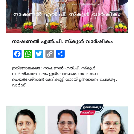
നാഷണൽ എൽ.പി. സ്കൂൾ വാർഷികം
Facebook
WhatsApp
Twitter
Copy
Share
Link
ഇരിങ്ങാലക്കുട : നാഷണൽ എൽ.പി. സ്കൂൾ
വാർഷികാഘോഷം ഇരിങ്ങാലക്കുട നഗരസഭാ
ചെയർപേഴ്സൺ മേരിക്കുട്ടി ജോയ് ഉദ്ഘാടനം ചെയ്തു .
വാർഡ്…