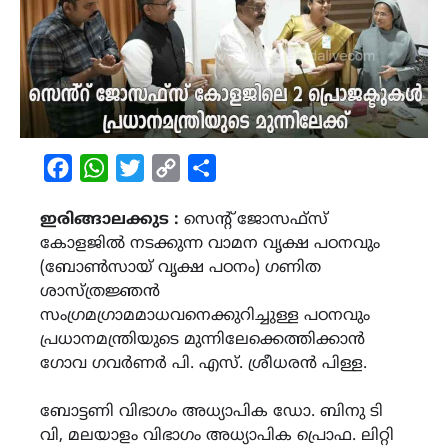
Facebook
WhatsApp
Twitter
Copy
Share
Link
ഇരിങ്ങാലക്കുട :
സെൻ്റ് ജോസഫ്സ്
കോളജിൽ നടക്കുന്ന വാമന വൃക്ഷ പഠനവും
(ബോൺസായ് വൃക്ഷ പഠനം) ഗണിത
ശാസ്ത്രജ്ഞൻ
സംഗ്രമഗ്രാമമാധവനെക്കുറിച്ചുള്ള പഠനവും
പ്രധാനമന്ത്രിയുടെ മുന്നിലേക്കെത്തിക്കാൻ
ഗോവ ഗവർണർ പി. എസ്. ശ്രീധരൻ പിള്ള.
ബോട്ടണി വിഭാഗം അധ്യാപിക ഡോ. ബിനു ടി
വി, മലയാളം വിഭാഗം അധ്യാപിക പ്രൊഫ. ലിറ്റി