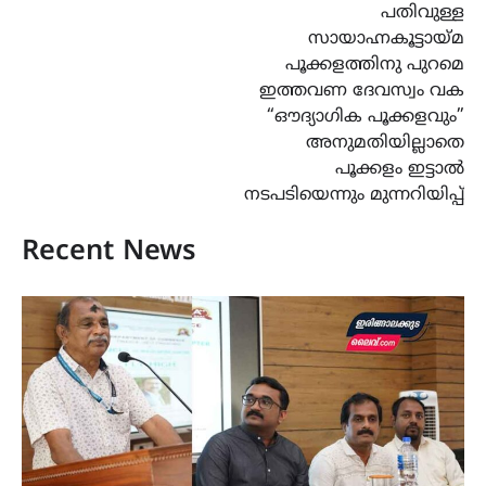
പതിവുള്ള
സായാഹ്നകൂട്ടായ്മ
പൂക്കളത്തിനു പുറമെ
ഇത്തവണ ദേവസ്വം വക
“ഔദ്യാഗിക പൂക്കളവും”
അനുമതിയില്ലാതെ
പൂക്കളം ഇട്ടാൽ
നടപടിയെന്നും മുന്നറിയിപ്പ്
Recent News