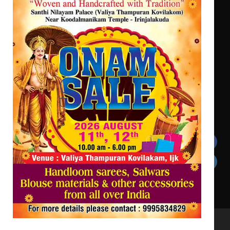
സർഗ്ഗസാഹിതി- കവിതാസംഗമം 2026
കവിതാ ചർച്ച കാട്ടൂർ, ടി. കെ.
ബാലൻ ഹാളിൽ 16ന്
ഇടത്തരം മഴയ്ക്കും കാറ്റിനും
സാധ്യത ഇരിങ്ങാലക്കുടയിൽ 4.4
മില്ലി മീറ്റർ മഴ ലഭിച്ചു
Get In Touch
Twitter
Facebook
LinkedIn
Instagram
YouTube
All Rights Reserved to irinjalakudalive.com Powered