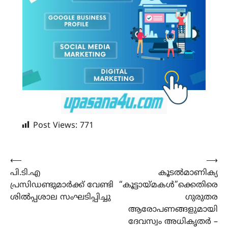
Post Views:
771
Post
⟵
⟶
പി.ടി.എ
കൂടൽമാണിക്യ
navigation
പ്രസിഡണ്ടുമാർക്ക്‌ വേണ്ടി
“കൂട്ടായ്മകൾ”ക്കെതിരെ
ശിൽപ്പശാല സംഘടിപ്പിച്ചു
ഗുരുതര
ആരോപണങ്ങളുമായി
ദേവസ്വം അധികൃതർ –