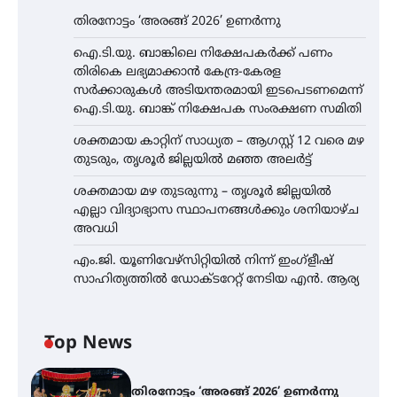
തിരനോട്ടം ‘അരങ്ങ് 2026’ ഉണർന്നു
ഐ.ടി.യു. ബാങ്കിലെ നിക്ഷേപകർക്ക് പണം
തിരികെ ലഭ്യമാക്കാൻ കേന്ദ്ര-കേരള
സർക്കാരുകൾ അടിയന്തരമായി ഇടപെടണമെന്ന്
ഐ.ടി.യു. ബാങ്ക് നിക്ഷേപക സംരക്ഷണ സമിതി
ശക്തമായ കാറ്റിന് സാധ്യത – ആഗസ്റ്റ് 12 വരെ മഴ
തുടരും, തൃശൂർ ജില്ലയിൽ മഞ്ഞ അലർട്ട്
ശക്തമായ മഴ തുടരുന്നു – തൃശൂർ ജില്ലയിൽ
എല്ലാ വിദ്യാഭ്യാസ സ്ഥാപനങ്ങൾക്കും ശനിയാഴ്ച
അവധി
എം.ജി. യൂണിവേഴ്‌സിറ്റിയിൽ നിന്ന് ഇംഗ്ളീഷ്
സാഹിത്യത്തിൽ ഡോക്ടറേറ്റ് നേടിയ എൻ. ആര്യ
Top News
തിരനോട്ടം ‘അരങ്ങ് 2026’ ഉണർന്നു