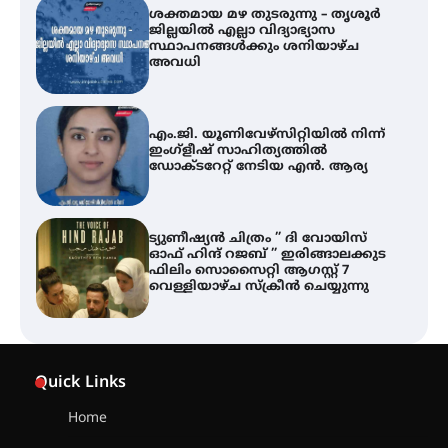
എം.ജി. യൂണിവേഴ്‌സിറ്റിയിൽ നിന്ന്
ഇംഗ്ളീഷ് സാഹിത്യത്തിൽ
ഡോക്ടറേറ്റ് നേടിയ എൻ. ആര്യ
ട്യുണീഷ്യൻ ചിത്രം ” ദി വോയിസ്
ഓഫ് ഹിന്ദ് റജബ് ” ഇരിങ്ങാലക്കുട
ഫിലിം സൊസൈറ്റി ആഗസ്റ്റ് 7
വെള്ളിയാഴ്ച സ്‌ക്രീൻ ചെയ്യുന്നു
തിരനോട്ടം ‘അരങ്ങ് 2026’ ഉണർന്നു
ഐ.ടി.യു. ബാങ്കിലെ
നിക്ഷേപകർക്ക് പണം തിരികെ
ലഭ്യമാക്കാൻ കേന്ദ്ര-കേരള
Quick Links
സർക്കാരുകൾ അടിയന്തരമായി
ഇടപെടണമെന്ന് ഐ.ടി.യു. ബാങ്ക്
നിക്ഷേപക സംരക്ഷണ സമിതി
Home