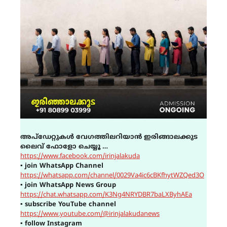
അപ്ഡേറ്റുകൾ വേഗത്തിലറിയാൻ ഇരിങ്ങാലക്കുട
ലൈവ് ഫോളോ ചെയ്യൂ …
https://www.facebook.com/irinjalakuda
▪
join WhatsApp Channel
https://whatsapp.com/channel/0029Va4ic6cBKfhytWZQed3O
▪
join WhatsApp News Group
https://chat.whatsapp.com/K3Ng4NRYDBR7baLXByhAEa
▪
subscribe YouTube channel
https://www.youtube.com/@irinjalakudanews
▪
follow Instagram