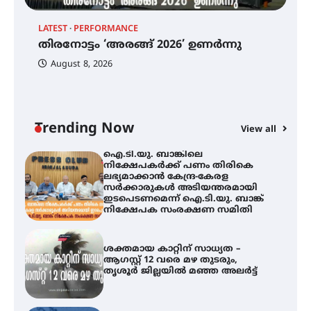
തിരനോട്ടം ‘അരങ്ങ് 2026’ ഉണർന്നു
LATEST
PERFORMANCE
EX
തിരനോട്ടം ‘അരങ്ങ് 2026’ ഉണർന്നു
ഐ
പ
August 8, 2026
ി
ക
ഐ.ടി.യു. ബാങ്കിലെ
ഇ
നിക്ഷേപകർക്ക് പണം തിരികെ
ന
ലഭ്യമാക്കാൻ കേന്ദ്ര-കേരള
സർക്കാരുകൾ അടിയന്തരമായി
ഇടപെടണമെന്ന് ഐ.ടി.യു. ബാങ്ക്
Trending Now
View all
നിക്ഷേപക സംരക്ഷണ സമിതി
ശക്തമായ കാറ്റിന് സാധ്യത –
ആഗസ്റ്റ് 12 വരെ മഴ തുടരും,
തൃശൂർ ജില്ലയിൽ മഞ്ഞ അലർട്ട്
ശക്തമായ മഴ തുടരുന്നു – തൃശൂർ
ജില്ലയിൽ എല്ലാ വിദ്യാഭ്യാസ
സ്ഥാപനങ്ങൾക്കും ശനിയാഴ്ച
അവധി