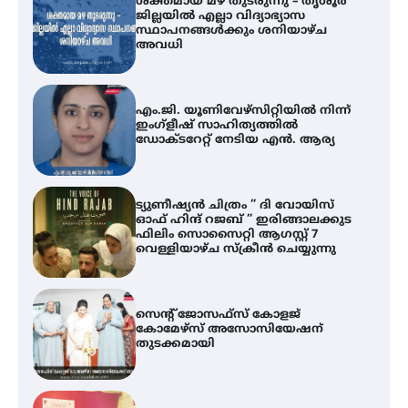
എം.ജി. യൂണിവേഴ്‌സിറ്റിയിൽ നിന്ന്
ഇംഗ്ളീഷ് സാഹിത്യത്തിൽ
ഡോക്ടറേറ്റ് നേടിയ എൻ. ആര്യ
ട്യുണീഷ്യൻ ചിത്രം ” ദി വോയിസ്
ഓഫ് ഹിന്ദ് റജബ് ” ഇരിങ്ങാലക്കുട
ഫിലിം സൊസൈറ്റി ആഗസ്റ്റ് 7
വെള്ളിയാഴ്ച സ്‌ക്രീൻ ചെയ്യുന്നു
സെന്റ് ജോസഫ്സ് കോളജ്
കോമേഴ്‌സ് അസോസിയേഷന്
തുടക്കമായി
കോമേഴ്സ് എക്സ്പോയുമായി
എസ് എൻ ഹയർ സെക്കൻഡറി
വിദ്യാർത്ഥികൾ