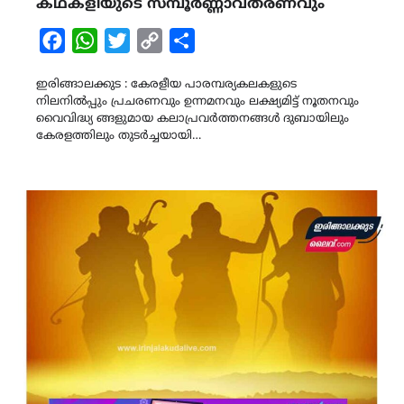
കഥകളിയുടെ സമ്പൂർണ്ണാവതരണവും
Facebook
WhatsApp
Twitter
Copy
Share
Link
ഇരിങ്ങാലക്കുട : കേരളീയ പാരമ്പര്യകലകളുടെ
നിലനിൽപ്പും പ്രചരണവും ഉന്നമനവും ലക്ഷ്യമിട്ട് നൂതനവും
വൈവിദ്ധ്യ ങ്ങളുമായ കലാപ്രവർത്തനങ്ങൾ ദുബായിലും
കേരളത്തിലും തുടർച്ചയായി…