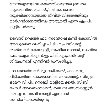
ഔന്നത്യങ്ങളിലേക്കെത്തിക്കുന്നത് ഇവരെ
ആത്മാവിൽ മയിൽപ്പിലി കണക്കെ
സൂക്ഷിക്കാനായാൽ ജീവിത വിജയത്തിനും
മാർഗദർശനത്തിനും അതുമതി എന്ന് എം.പി.
കൂട്ടിചേർത്തു.
വൈസ് റെക്ടർ ഫാ. സന്തോഷ് മണി കൊമ്പിൽ
അദ്ധ്യക്ഷത വഹിച്ചു.പി.ടി.എ.പ്രസിഡന്‍റ്
ടെൽസൺ കോട്ടോളി, സംഗീത സാഗർ, സംഗീത
കെ, ഐ.സി.എസ്.ഇ. പി.ടി.എ.പ്രസിഡന്‍റ്
ശിവപ്രസാദ് എന്നിവർ പ്രസംഗിച്ചു.
ഫാ ജോയ്സൺ മുളവരിക്കൽ, ഫാ. മനു
പീടികയിൽ, ഫാ.ജോസിൻ താഴേത്തട്ട്, സിസ്റ്റർ.
ഓമന വി.പി., സെബി മാളിയേക്കൽ, സിബി
പോൾ അക്കരക്കാരൻ, ലൈസ സെബാസ്റ്റ്യൻ,
അഡ്വ. ഹോബി ജോളി എന്നിവർ
സന്നിഹിതരായിരുന്നു