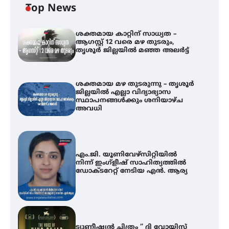
Top News
ശക്തമായ കാറ്റിന് സാധ്യത –
ആഗസ്റ്റ് 12 വരെ മഴ തുടരും,
തൃശൂർ ജില്ലയിൽ മഞ്ഞ അലർട്ട്
ശക്തമായ മഴ തുടരുന്നു – തൃശൂർ
ജില്ലയിൽ എല്ലാ വിദ്യാഭ്യാസ
സ്ഥാപനങ്ങൾക്കും ശനിയാഴ്ച
അവധി
എം.ജി. യൂണിവേഴ്‌സിറ്റിയിൽ
നിന്ന് ഇംഗ്ളീഷ് സാഹിത്യത്തിൽ
ഡോക്ടറേറ്റ് നേടിയ എൻ. ആര്യ
ട്യുണീഷ്യൻ ചിത്രം ” ദി വോയിസ്