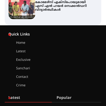
ശക്തമായ കാറ്റിന് സാധ്യത –
ആഗസ്റ്റ് 12 വരെ മഴ തുടരും,
തൃശൂർ ജില്ലയിൽ മഞ്ഞ അലർട്ട്
ശക്തമായ മഴ തുടരുന്നു – തൃശൂർ
Quick Links
ജില്ലയിൽ എല്ലാ വിദ്യാഭ്യാസ
സ്ഥാപനങ്ങൾക്കും ശനിയാഴ്ച
അവധി
Home
Latest
എം.ജി. യൂണിവേഴ്‌സിറ്റിയിൽ നിന്ന്
Exclusive
ഇംഗ്ളീഷ് സാഹിത്യത്തിൽ
ഡോക്ടറേറ്റ് നേടിയ എൻ. ആര്യ
Sanchari
Contact
ട്യുണീഷ്യൻ ചിത്രം ” ദി വോയിസ്
Crime
ഓഫ് ഹിന്ദ് റജബ് ” ഇരിങ്ങാലക്കുട
ഫിലിം സൊസൈറ്റി ആഗസ്റ്റ് 7
വെള്ളിയാഴ്ച സ്‌ക്രീൻ ചെയ്യുന്നു
Latest
Popular