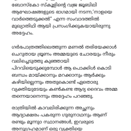
ബോസ്കോ സ്കൂളിന്‍റെ വജ്ര ജൂബിലി
ആഘോഷങ്ങളുടെ ഭാഗമായി നടന്ന,’നാളയെ
വാർത്തെടുക്കൽ” എന്ന സംവാദത്തിൽ
മുഖ്യാതിഥി ആയി പ്രസംഗിക്കുകയായിരുന്നു
അദ്ദേഹം.
ഗർഭപാത്രത്തിലെത്തുന്ന മണൽ തരിയേക്കാൾ
ചെറുതായ ഭ്രൂണം അമ്മയുടെ ചോരയും നീരും
വലിച്ചെടുത്തു കുഞ്ഞായി
പിറവിയെടുക്കുമ്പോൾ ആ പൊക്കിൾ കൊടി
ബന്ധം മായ്ക്കാനും മറക്കാനും ആർക്കും
കഴിയില്ലെന്നും അതുകൊണ്ട് ഏതൊരു
വ്യക്തിയുടേയും കൺകണ്ട ആദ്യ ദൈവം അമ്മ
തന്നെയാനെന്നും അദ്ദേഹം പറഞ്ഞു.
രാത്രിയിൽ കാവലിരിക്കുന്ന അച്ഛനും
ആദ്യാക്ഷരം പകരുന്ന ഗുരുനാഥനും ആണ്
രണ്ടും മൂന്നുo സ്ഥാനങ്ങൾ, ഇവരുടെ
അനുഗ്രഹമാണ് ഒരു വ്യക്തിയെ