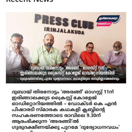
Recent News
ദുബായ് തിരനോട്ടം ‘അരങ്ങ്’ ഓഗസ്റ്റ് 11ന്
ഇരിങ്ങാലക്കുട ക്രൈസ്റ്റ് കോളേജ്
ഓഡിറ്റോറിയത്തിൽ – ഡോക്ടർ കെ എൻ
പിഷാരടി സ്‌മാരക കഥകളി ക്ലബ്ബിന്റെ
സഹകരണത്തോടെ രാവിലെ 9.30ന്
ആരംഭിക്കുന്ന ‘അരങ്ങി’ൽ
ഗുരുദക്ഷിണയ്ക്കു പുറമേ ‘ദുര്യോധനവധം’