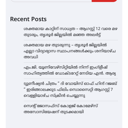
Recent Posts
ശക്തമായ കാറ്റിന് സാധ്യത – ആഗസ്റ്റ് 12 വരെ മഴ
തുടരും, തൃശൂർ ജില്ലയിൽ മഞ്ഞ അലർട്ട്
ശക്തമായ മഴ തുടരുന്നു – തൃശൂർ ജില്ലയിൽ
എല്ലാ വിദ്യാഭ്യാസ സ്ഥാപനങ്ങൾക്കും ശനിയാഴ്ച
അവധി
എം.ജി. യൂണിവേഴ്‌സിറ്റിയിൽ നിന്ന് ഇംഗ്ളീഷ്
സാഹിത്യത്തിൽ ഡോക്ടറേറ്റ് നേടിയ എൻ. ആര്യ
ട്യുണീഷ്യൻ ചിത്രം ” ദി വോയിസ് ഓഫ് ഹിന്ദ് റജബ്
” ഇരിങ്ങാലക്കുട ഫിലിം സൊസൈറ്റി ആഗസ്റ്റ് 7
വെള്ളിയാഴ്ച സ്‌ക്രീൻ ചെയ്യുന്നു
സെന്റ് ജോസഫ്സ് കോളജ് കോമേഴ്‌സ്
അസോസിയേഷന് തുടക്കമായി