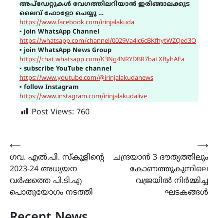
അപ്ഡേറ്റുകൾ വേഗത്തിലറിയാൻ ഇരിങ്ങാലക്കുട
ലൈവ് ഫോളോ ചെയ്യൂ …
https://www.facebook.com/irinjalakuda
▪
join WhatsApp Channel
https://whatsapp.com/channel/0029Va4ic6cBKfhytWZQed3O
▪
join WhatsApp News Group
https://chat.whatsapp.com/K3Ng4NRYDBR7baLXByhAEa
▪
subscribe YouTube channel
https://www.youtube.com/@irinjalakudanews
▪
follow Instagram
https://www.instagram.com/irinjalakudalive
Post Views:
760
Post
⟵
⟶
ഗവ. എൽ.പി. സ്കൂളിന്‍റെ
ചന്ദ്രയാന്‍ 3 ദൗത്യത്തിലും
navigation
2023-24 അധ്യയന
കോണത്തുകുന്നിലെ
വർഷത്തെ പി.ടി.എ
വജ്രയിൽ നിർമ്മിച്ച
പൊതുയോഗം നടത്തി
ഘടകങ്ങൾ