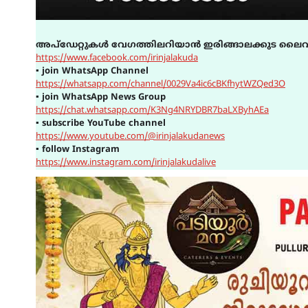
അപ്ഡേറ്റുകൾ വേഗത്തിലറിയാൻ ഇരിങ്ങാലക്കുട ലൈവ
https://www.facebook.com/irinjalakuda
▪
join WhatsApp Channel
https://whatsapp.com/channel/0029Va4ic6cBKfhytWZQed3O
▪
join WhatsApp News Group
https://chat.whatsapp.com/K3Ng4NRYDBR7baLXByhAEa
▪
subscribe YouTube channel
https://www.youtube.com/@irinjalakudanews
▪
follow Instagram
https://www.instagram.com/irinjalakudalive