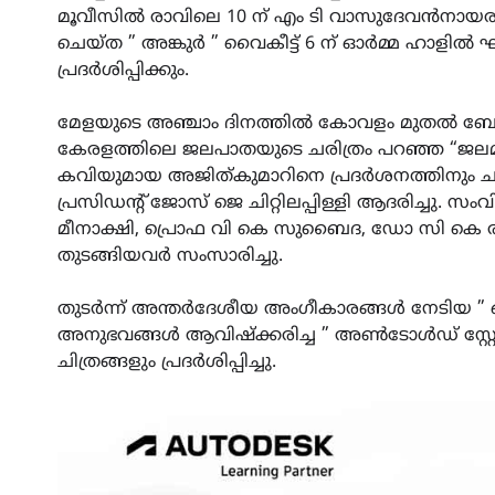
മൂവീസിൽ രാവിലെ 10 ന് എം ടി വാസുദേവൻനായരുട
ചെയ്ത ” അങ്കുർ ” വൈകീട്ട് 6 ന് ഓർമ്മ ഹാളിൽ ഘട
പ്രദർശിപ്പിക്കും.
മേളയുടെ അഞ്ചാം ദിനത്തിൽ കോവളം മുതൽ ബേക്
കേരളത്തിലെ ജലപാതയുടെ ചരിത്രം പറഞ്ഞ “ജലമുദ
കവിയുമായ അജിത്കുമാറിനെ പ്രദർശനത്തിനും ചർച
പ്രസിഡന്റ് ജോസ് ജെ ചിറ്റിലപ്പിള്ളി ആദരിച്ചു.
മീനാക്ഷി, പ്രൊഫ വി കെ സുബൈദ, ഡോ സി കെ രവി
തുടങ്ങിയവർ സംസാരിച്ചു.
തുടർന്ന് അന്തർദേശീയ അംഗീകാരങ്ങൾ നേടിയ ” ഓ
അനുഭവങ്ങൾ ആവിഷ്ക്കരിച്ച ” അൺടോൾഡ് സ്റ്റോറീസ
ചിത്രങ്ങളും പ്രദർശിപ്പിച്ചു.