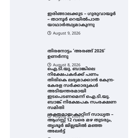
– താനൂർ റെയിൽപാത
യാഥാർത്ഥ്യമാകുന്നു
August 9, 2026
തിരനോട്ടം ‘അരങ്ങ് 2026’
ഉണർന്നു
August 8, 2026
ഐ.ടി.യു. ബാങ്കിലെ
നിക്ഷേപകർക്ക് പണം
തിരികെ ലഭ്യമാക്കാൻ കേന്ദ്ര-
കേരള സർക്കാരുകൾ
അടിയന്തരമായി
ഇടപെടണമെന്ന് ഐ.ടി.യു.
ബാങ്ക് നിക്ഷേപക സംരക്ഷണ
സമിതി
ശക്തമായ കാറ്റിന് സാധ്യത –
August 8, 2026
ആഗസ്റ്റ് 12 വരെ മഴ തുടരും,
തൃശൂർ ജില്ലയിൽ മഞ്ഞ
അലർട്ട്
August 8, 2026
അരങ്ങ് 2026-ന്