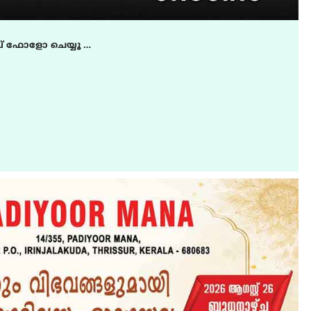
് ഫോളോ ചെയ്യൂ …