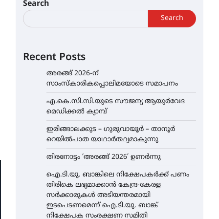
Search
Search
Recent Posts
അരങ്ങ് 2026-ന്
സാംസ്കാരികപ്പൊലിമയോടെ സമാപനം
എ.കെ.സി.സി.യുടെ സൗജന്യ ആയുർവേദ
മെഡിക്കൽ ക്യാമ്പ്
ഇരിങ്ങാലക്കുട – ഗുരുവായൂർ – താനൂർ
റെയിൽപാത യാഥാർത്ഥ്യമാകുന്നു
തിരനോട്ടം ‘അരങ്ങ് 2026’ ഉണർന്നു
ഐ.ടി.യു. ബാങ്കിലെ നിക്ഷേപകർക്ക് പണം
തിരികെ ലഭ്യമാക്കാൻ കേന്ദ്ര-കേരള
സർക്കാരുകൾ അടിയന്തരമായി
ഇടപെടണമെന്ന് ഐ.ടി.യു. ബാങ്ക്
നിക്ഷേപക സംരക്ഷണ സമിതി