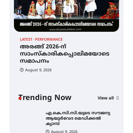
കേരള സർക്കാരുകൾ
ക്യ
അടിയന്തരമായി
ഇടപെടണമെന്ന് ഐ.ടി.യു.
A
ബാങ്ക് നിക്ഷേപക സംരക്ഷണ
സമിതി
ശക്തമായ കാറ്റിന് സാധ്യത –
August 8, 2026
ആഗസ്റ്റ് 12 വരെ മഴ തുടരും,
LATEST
PERFORMANCE
തൃശൂർ ജില്ലയിൽ മഞ്ഞ
അലർട്ട്
അരങ്ങ് 2026-ന്
സാംസ്കാരികപ്പൊലിമയോടെ
August 8, 2026
സമാപനം
അരങ്ങ് 2026-ന്
August 9, 2026
സാംസ്കാരികപ്പൊലിമയോടെ
സമാപനം
August 9, 2026
Trending Now
View all
എ.കെ.സി.സി.യുടെ സൗജന്യ
ആയുർവേദ മെഡിക്കൽ
ക്യാമ്പ്
August 9, 2026
ഇരിങ്ങാലക്കുട – ഗുരുവായൂർ