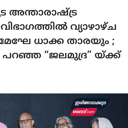
 അന്താരാഷ്ട്ര
 വിഭാഗത്തിൽ വ്യാഴാഴ്ച
ം മേഘേ ധാക്ക താരയും ;
റഞ്ഞ “ജലമുദ്ര” യ്ക്ക്