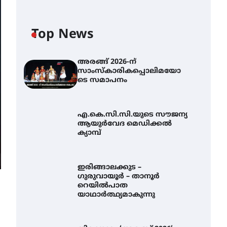
Top News
അരങ്ങ് 2026-ന്
സാംസ്കാരികപ്പൊലിമയോ
ടെ സമാപനം
എ.കെ.സി.സി.യുടെ സൗജന്യ
ആയുർവേദ മെഡിക്കൽ
ക്യാമ്പ്
ഇരിങ്ങാലക്കുട –
ഗുരുവായൂർ – താനൂർ
റെയിൽപാത
യാഥാർത്ഥ്യമാകുന്നു