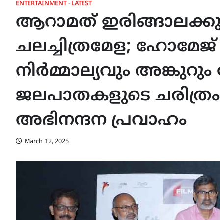
ENTERTAINMENT
LATEST
ആറാമത് ഇരിങ്ങാലക്കുട
ചലച്ചിത്രമേള; ഹോമേജ്
നിർമ്മാല്യവും അങ്കുറു
ജലപാതകളുടെ ചരിത്രം പ
അഭിനന്ദന പ്രവാഹം
March 12, 2025