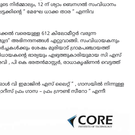
െ നിർമ്മാല്യം, 12 ന് ശ്യാം ബെനഗൽ സംവിധാനം
്ടക്കിൻ്റെ ” മേഘേ ധാക്ക താര ” എന്നിവ
കൽ വരെയുള്ള 612 കിലോമീറ്റർ വരുന്ന
്ര” അഭിനന്ദനങ്ങൾ എറ്റുവാങ്ങി. സംവിധായകനും
്ചകൾക്കും ശേഷം മുരിയാട് ഗ്രാമപഞ്ചായത്ത്
 സംവിധായകൻ്റെ ഭാര്യയും എഴുത്തുകാരിയുമായ സി എസ്
 , പി കെ ഭരതൻമാസ്റ്റർ, രാധാകൃഷ്ണൻ വെട്ടത്ത്
ൾ വി ഇമാജിൻ എസ് ലൈറ്റ് ” , ഗാസയിൽ നിന്നുള്ള
് ഫ്രം ഗാസ – ഫ്രം ഗ്രൗണ്ട് സീറോ ” എന്നീ