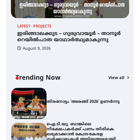
ഡോക്ടറേറ്റ് നേടിയ എൻ. ആര്യ
LATEST
PROJECTS
LA
ഇരിങ്ങാലക്കുട – ഗുരുവായൂർ –
താനൂർ റെയിൽപാത
12
ഇരിങ്ങാലക്കുട – ഗുരുവായൂർ – താനൂർ
ത
യാഥാർത്ഥ്യമാകുന്നു
റെയിൽപാത യാഥാർത്ഥ്യമാകുന്നു
August 9, 2026
തിരനോട്ടം ‘അരങ്ങ് 2026’ ഉണർന്നു
Trending Now
View all
ഐ.ടി.യു. ബാങ്കിലെ
നിക്ഷേപകർക്ക് പണം തിരികെ
ലഭ്യമാക്കാൻ കേന്ദ്ര-കേരള
സർക്കാരുകൾ അടിയന്തരമായി
ഇടപെടണമെന്ന് ഐ.ടി.യു. ബാങ്ക്
നിക്ഷേപക സംരക്ഷണ സമിതി
ശക്തമായ കാറ്റിന് സാധ്യത –
ആഗസ്റ്റ് 12 വരെ മഴ തുടരും,