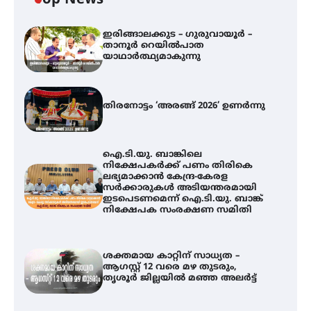
ഇരിങ്ങാലക്കുട – ഗുരുവായൂർ –
താനൂർ റെയിൽപാത
യാഥാർത്ഥ്യമാകുന്നു
തിരനോട്ടം ‘അരങ്ങ് 2026’ ഉണർന്നു
ഐ.ടി.യു. ബാങ്കിലെ
നിക്ഷേപകർക്ക് പണം തിരികെ
ലഭ്യമാക്കാൻ കേന്ദ്ര-കേരള
സർക്കാരുകൾ അടിയന്തരമായി
ഇടപെടണമെന്ന് ഐ.ടി.യു. ബാങ്ക്
നിക്ഷേപക സംരക്ഷണ സമിതി
ശക്തമായ കാറ്റിന് സാധ്യത –
ആഗസ്റ്റ് 12 വരെ മഴ തുടരും,
തൃശൂർ ജില്ലയിൽ മഞ്ഞ അലർട്ട്
തിരനോട്ടം ‘അരങ്ങ് 2026’ ഉണർന്നു