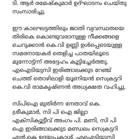
ടി. ആർ രമേഷ്കുമാർ ഉദ്ഘാടനം ചെയ്തു
സംസാരിച്ചു.
ഈ കാലഘട്ടത്തിലും ജാതി വ്യവസ്ഥതയെ
തിരികെ കൊണ്ടുവരാനുള്ള നീക്കങ്ങളെ
ചെറുക്കാൻ കെ.വി ഉണ്ണി ഉൾപ്പെടെയുള്ള
സമരനായകർ തെളിച്ച പാതയിലൂടെ
മുന്നോട്ട്ന്ന് അദ്ദേഹം കൂട്ടിച്ചേർത്തു.
എഐടിയുസി ഇരിങ്ങാലക്കുട റേഞ്ച്
ചെത്ത് തൊഴിലാളി യൂണിയൻ സെക്രട്ടറി
കെ.വി രാമകൃഷ്ണൻ അധ്യക്ഷത വഹിച്ചു.
സിപിഐ മുതിർന്ന നേതാവ് കെ.
ശ്രീകുമാർ, സി പി ഐ ജില്ലാ
എക്സിക്യൂട്ടീവ് അംഗം പി. മണി, സി പി
ഐ ഇരിങ്ങാലക്കുട മണ്ഡലം സെക്രട്ടറി
എൻ.കെ ഉദയപ്രകാശ്, എഐടിയുസി