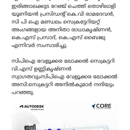
ഇരിങ്ങാലക്കുട റേഞ്ച് ചെത്ത് തൊഴിലാളി
യൂണിയൻ പ്രസിഡൻ്റ് കെ.വി രാമദേവൻ,
സി പി ഐ മണ്ഡലം സെക്രട്ടേറിയറ്റ്
അംഗങ്ങളായ അനിതാ രാധാകൃഷ്ണൻ,
കെ.എസ് പ്രസാദ്, കെ.എസ് ബൈജു
എന്നിവർ സംസാരിച്ചു.
സിപിഐ വേളൂക്കര ലോക്കൽ സെക്രട്ടറി
വി.എസ് ഉണ്ണികൃഷ്ണൻ
സ്വാഗതവുംസിപിഐ വേളൂക്കര ലോക്കൽ
അസി:സെക്രട്ടറി അനിൽകുമാർ നന്ദിയും
പറഞ്ഞു.