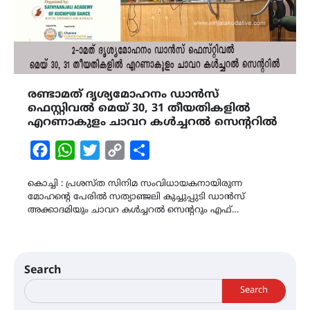
രണ്ടാമത് ദൃശ്യമോഹനം ഡാൻസ്
ഫെസ്റ്റിവൽ മെയ് 30, 31 തീയതികളിൽ
എറണാകുളം ചാവറ കൾച്ചറൽ സെന്ററിൽ
Facebook
WhatsApp
Twitter
Copy
Share
Link
കൊച്ചി : പ്രശസ്ത സിനിമ സംവിധായകനായിരുന്ന
മോഹൻ്റെ പേരിൽ സത്യാഞ്ജലി കുച്ചുപ്പുടി ഡാൻസ്
അക്കാദമിയും ചാവറ കൾച്ചറൽ സെന്ററും എഫ്…
Search
Search