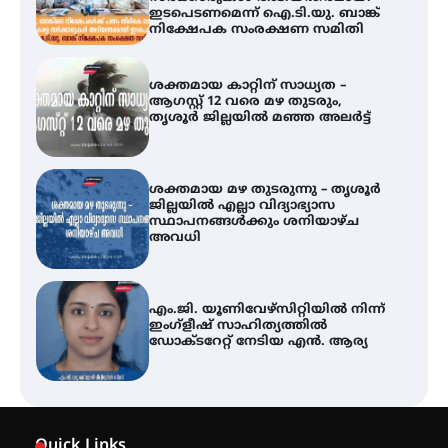
തൃശൂർ ജില്ലയിൽ മഞ്ഞ അലർട്ട്
ശക്തമായ മഴ തുടരുന്നു – തൃശൂർ
ജില്ലയിൽ എല്ലാ വിദ്യാഭ്യാസ
സ്ഥാപനങ്ങൾക്കും ശനിയാഴ്ച
അവധി
എം.ജി. യൂണിവേഴ്‌സിറ്റിയിൽ നിന്ന്
ഇംഗ്ളീഷ് സാഹിത്യത്തിൽ
ഡോക്ടറേറ്റ് നേടിയ എൻ. ആര്യ
ഇരിങ്ങാലക്കുട – ഗുരുവായൂർ –
താനൂർ റെയിൽപാത
യാഥാർത്ഥ്യമാകുന്നു
തിരനോട്ടം ‘അരങ്ങ് 2026’ ഉണർന്നു
Quick Links