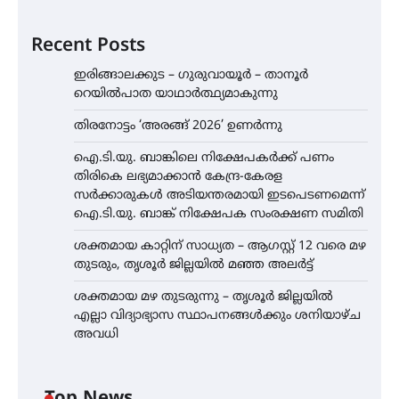
Recent Posts
ഇരിങ്ങാലക്കുട – ഗുരുവായൂർ – താനൂർ
റെയിൽപാത യാഥാർത്ഥ്യമാകുന്നു
തിരനോട്ടം ‘അരങ്ങ് 2026’ ഉണർന്നു
ഐ.ടി.യു. ബാങ്കിലെ നിക്ഷേപകർക്ക് പണം
തിരികെ ലഭ്യമാക്കാൻ കേന്ദ്ര-കേരള
സർക്കാരുകൾ അടിയന്തരമായി ഇടപെടണമെന്ന്
ഐ.ടി.യു. ബാങ്ക് നിക്ഷേപക സംരക്ഷണ സമിതി
ശക്തമായ കാറ്റിന് സാധ്യത – ആഗസ്റ്റ് 12 വരെ മഴ
തുടരും, തൃശൂർ ജില്ലയിൽ മഞ്ഞ അലർട്ട്
ശക്തമായ മഴ തുടരുന്നു – തൃശൂർ ജില്ലയിൽ
എല്ലാ വിദ്യാഭ്യാസ സ്ഥാപനങ്ങൾക്കും ശനിയാഴ്ച
അവധി
Top News