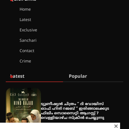
Home
ഐ.ടി.യു. ബാങ്കിലെ
Latest
നിക്ഷേപകർക്ക് പണം തിരികെ
ലഭ്യമാക്കാൻ കേന്ദ്ര-കേരള
Exclusive
സർക്കാരുകൾ അടിയന്തരമായി
ഇടപെടണമെന്ന് ഐ.ടി.യു. ബാങ്ക്
Sanchari
നിക്ഷേപക സംരക്ഷണ സമിതി
Contact
ശക്തമായ കാറ്റിന് സാധ്യത –
Crime
ആഗസ്റ്റ് 12 വരെ മഴ തുടരും,
തൃശൂർ ജില്ലയിൽ മഞ്ഞ അലർട്ട്
Latest
Popular
ശക്തമായ മഴ തുടരുന്നു – തൃശൂർ
ജില്ലയിൽ എല്ലാ വിദ്യാഭ്യാസ
സ്ഥാപനങ്ങൾക്കും ശനിയാഴ്ച
അവധി
ട്യുണീഷ്യൻ ചിത്രം ” ദി വോയിസ്
ഓഫ് ഹിന്ദ് റജബ് ” ഇരിങ്ങാലക്കുട
ഫിലിം സൊസൈറ്റി ആഗസ്റ്റ് 7
വെള്ളിയാഴ്ച സ്‌ക്രീൻ ചെയ്യുന്നു
എം.ജി. യൂണിവേഴ്‌സിറ്റിയിൽ നിന്ന്
×
ഇംഗ്ളീഷ് സാഹിത്യത്തിൽ