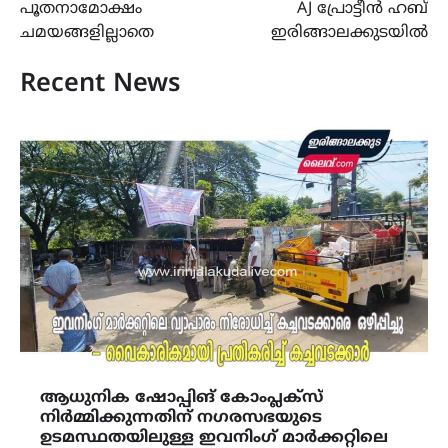
പൂതനാമോക്ഷം
AJ പ്രോട്ടീൻ ഹബ്
navigation
ചമയങ്ങളില്ലാതെ
ഇരിങ്ങാലക്കുടയിൽ
Recent News
ആധുനിക ഷോപ്പിങ് കോംപ്ലക്സ്
നിർമ്മിക്കുന്നതിന് നഗരസഭയുടെ
ഉടമസ്ഥതയിലുള്ള ഇവനിംഗ് മാർക്കറ്റിലെ