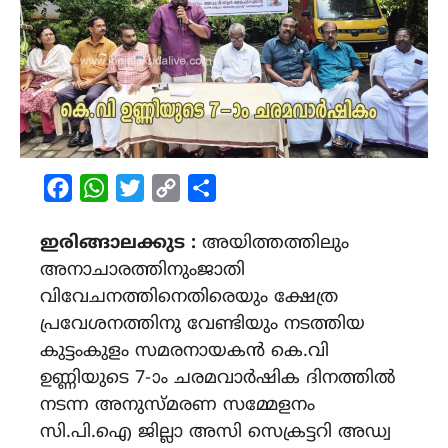
Facebook
WhatsApp
Twitter
Copy
Share
Link
ഇരിങ്ങാലക്കുട :
അയിത്തത്തിലും
അനാചാരത്തിനുംജാതി
വിവേചനത്തിനെതിരെയും ക്ഷേത്ര
പ്രവേശനത്തിനു വേണ്ടിയും നടത്തിയ
കുട്ടംകുളം സമരനായകൻ കെ.വി
ഉണ്ണിയുടെ 7-ാം ചരമവാർഷിക ദിനത്തിൽ
നടന്ന അനുസ്മരണ സമ്മേളനം
സി.പി.ഐ ജില്ലാ അസി സെക്രട്ടറി അഡ്വ