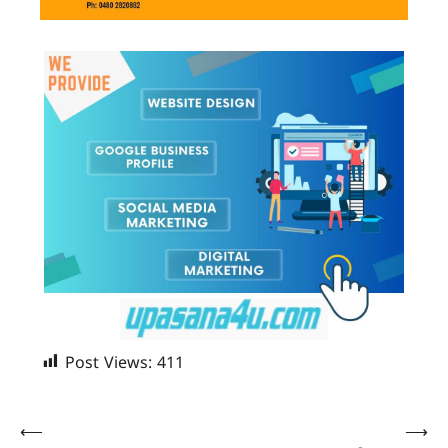
Post Views:
411
Post
⟵
⟶