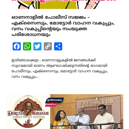
ഓണനാളിൽ പോലീസ് സജ്ജം –
എക്സൈസും, മോട്ടോർ വാഹന വകുപ്പും,
വനം വകുപ്പിന്റെയും സംയുക്ത
പരിശോധനയും
Facebook
WhatsApp
Twitter
Copy
Share
Link
ഇരിങ്ങാലക്കുട : ഓണനാളുകളിൽ ജനങ്ങൾക്ക്
സുഗമമായി ഓണം ആഘോഷിക്കുന്നതിന്റെ ഭാഗമായി
പോലീസും, എക്സൈസും, മോട്ടോർ വാഹന വകുപ്പും,
വനം വകുപ്പും…