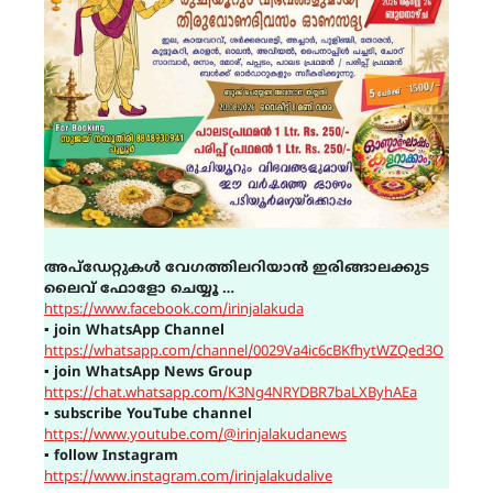
അപ്ഡേറ്റുകൾ വേഗത്തിലറിയാൻ ഇരിങ്ങാലക്കുട
ലൈവ് ഫോളോ ചെയ്യൂ …
https://www.facebook.com/irinjalakuda
▪
join WhatsApp Channel
https://whatsapp.com/channel/0029Va4ic6cBKfhytWZQed3O
▪
join WhatsApp News Group
https://chat.whatsapp.com/K3Ng4NRYDBR7baLXByhAEa
▪
subscribe YouTube channel
https://www.youtube.com/@irinjalakudanews
▪
follow Instagram
https://www.instagram.com/irinjalakudalive