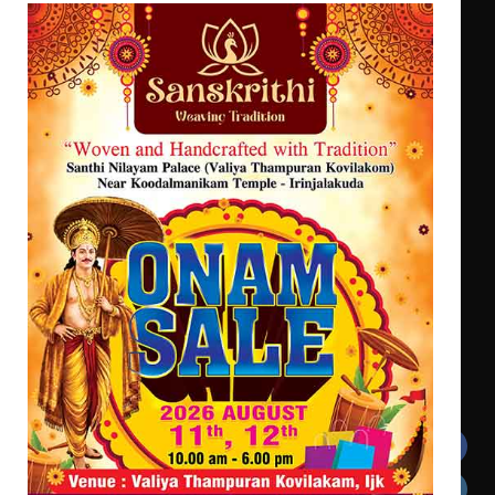
ഡോക്ടറേറ്റ് നേടിയ എൻ. ആര്യ
സെന്റ് ജോസഫ്സ് കോളജ്
കോമേഴ്‌സ് അസോസിയേഷന്
തുടക്കമായി
കോമേഴ്സ് എക്സ്പോയുമായി എസ്
എൻ ഹയർ സെക്കൻഡറി
വിദ്യാർത്ഥികൾ
സർഗ്ഗസാഹിതി- കവിതാസംഗമം 2026
കവിതാ ചർച്ച കാട്ടൂർ, ടി. കെ.
ബാലൻ ഹാളിൽ 16ന്
Get In Touch
Twitter
Facebook
LinkedIn
Instagram