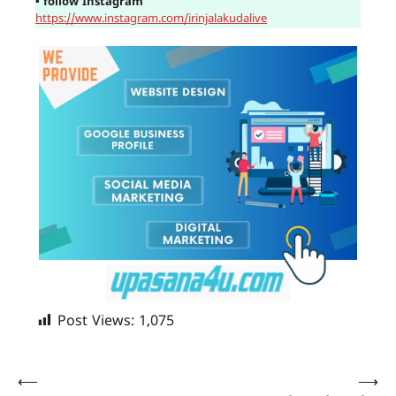
▪
follow Instagram
https://www.instagram.com/irinjalakudalive
Post Views:
1,075
Post
⟵
⟶