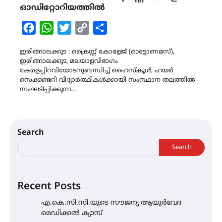
ഓഡിറ്റോറിയത്തിൽ
Facebook
WhatsApp
Twitter
Copy
Share
Link
ഇരിങ്ങാലക്കുട : ക്രൈസ്റ്റ് കോളേജ് (ഓട്ടോണമസ്),
ഇരിങ്ങാലക്കുട, മലയാളവിഭാഗം
കേരളപ്പിറവിയോടനുബന്ധിച്ച് ഹൈസ്കൂൾ, ഹയർ
സെക്കണ്ടറി വിദ്യാർത്ഥികൾക്കായി സംസ്ഥാന തലത്തിൽ
സംഘടിപ്പിക്കുന്ന…
Search
Search
Recent Posts
എ.കെ.സി.സി.യുടെ സൗജന്യ ആയുർവേദ
മെഡിക്കൽ ക്യാമ്പ്