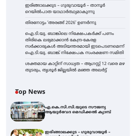
ഇരിങ്ങാലക്കുട – ഗുരുവായൂർ – താനൂർ
റെയിൽപാത യാഥാർത്ഥ്യമാകുന്നു
തിരനോട്ടം ‘അരങ്ങ് 2026’ ഉണർന്നു
ഐ.ടി.യു. ബാങ്കിലെ നിക്ഷേപകർക്ക് പണം
തിരികെ ലഭ്യമാക്കാൻ കേന്ദ്ര-കേരള
സർക്കാരുകൾ അടിയന്തരമായി ഇടപെടണമെന്ന്
ഐ.ടി.യു. ബാങ്ക് നിക്ഷേപക സംരക്ഷണ സമിതി
ശക്തമായ കാറ്റിന് സാധ്യത – ആഗസ്റ്റ് 12 വരെ മഴ
തുടരും, തൃശൂർ ജില്ലയിൽ മഞ്ഞ അലർട്ട്
Top News
എ.കെ.സി.സി.യുടെ സൗജന്യ
ആയുർവേദ മെഡിക്കൽ ക്യാമ്പ്
ഇരിങ്ങാലക്കുട – ഗുരുവായൂർ –