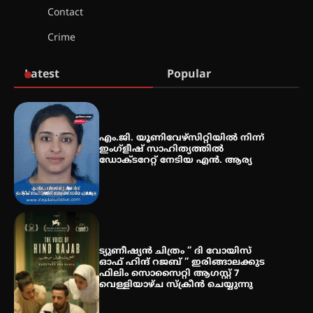
Contact
ശക്തമായ കാറ്റിന് സാധ്യത –
Crime
ആഗസ്റ്റ് 12 വരെ മഴ തുടരും,
തൃശൂർ ജില്ലയിൽ മഞ്ഞ അലർട്ട്
Latest
Popular
ശക്തമായ മഴ തുടരുന്നു – തൃശൂർ
ജില്ലയിൽ എല്ലാ വിദ്യാഭ്യാസ
സ്ഥാപനങ്ങൾക്കും ശനിയാഴ്ച
അവധി
എം.ജി. യൂണിവേഴ്‌സിറ്റിയിൽ നിന്ന്
ഇംഗ്ളീഷ് സാഹിത്യത്തിൽ
ഡോക്ടറേറ്റ് നേടിയ എൻ. ആര്യ
ട്യുണീഷ്യൻ ചിത്രം ” ദി വോയിസ്
ഓഫ് ഹിന്ദ് റജബ് ” ഇരിങ്ങാലക്കുട
ഫിലിം സൊസൈറ്റി ആഗസ്റ്റ് 7
വെള്ളിയാഴ്ച സ്‌ക്രീൻ ചെയ്യുന്നു