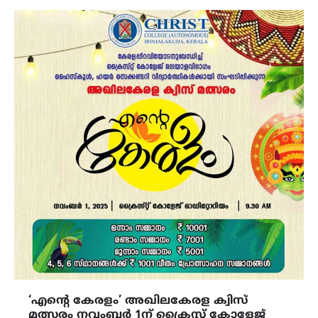
‘എൻ്റെ കേരളം’ അഖിലകേരള ക്വിസ്
മത്സരം നവംബർ 1ന് ക്രൈസ്റ്റ് കോളേജ്