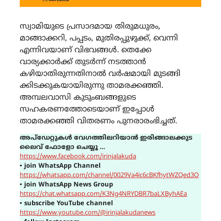
സ്വാമിയുടെ പ്രസാദമായ തിരുമധുരം,
മാങ്ങാക്കറി, പപ്പടം, മുതിരപ്പുഴുക്ക്, വെന്നി
എന്നിവയാണ് വിഭവങ്ങള്‍. തെക്കേ
വാര്യക്കാര്‍ക്ക് തുടര്‍ന്ന് നടത്താന്‍
കഴിയാതിരുന്നതിനാല്‍ വര്‍ഷമായി മുടങ്ങി
ക്കിടക്കുകയായിരുന്നു താമരക്കഞ്ഞി.
അമ്പലവാസി കുടുംബങ്ങളുടെ
സഹകരണത്തോടെയാണ് ഇപ്പോൾ
താമരക്കഞ്ഞി വിതരണം പുനരാരംഭിച്ചത്.
അപ്ഡേറ്റുകൾ വേഗത്തിലറിയാൻ ഇരിങ്ങാലക്കുട
ലൈവ് ഫോളോ ചെയ്യൂ …
https://www.facebook.com/irinjalakuda
▪
join WhatsApp Channel
https://whatsapp.com/channel/0029Va4ic6cBKfhytWZQed3O
▪
join WhatsApp News Group
https://chat.whatsapp.com/K3Ng4NRYDBR7baLXByhAEa
▪
subscribe YouTube channel
https://www.youtube.com/@irinjalakudanews