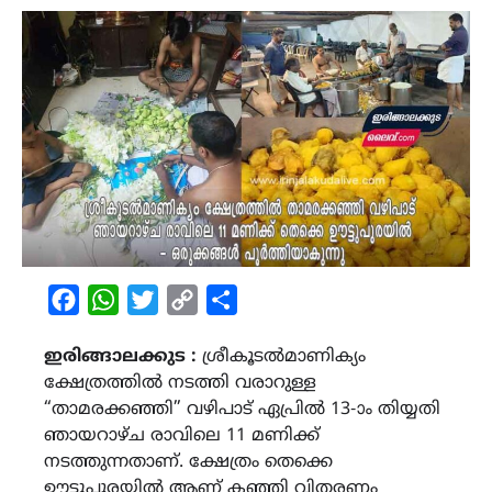
Facebook
WhatsApp
Twitter
Copy
Share
Link
ഇരിങ്ങാലക്കുട :
ശ്രീകൂടൽമാണിക്യം
ക്ഷേത്രത്തിൽ നടത്തി വരാറുള്ള
“താമരക്കഞ്ഞി” വഴിപാട് ഏപ്രിൽ 13-ാം തിയ്യതി
ഞായറാഴ്‌ച രാവിലെ 11 മണിക്ക്
നടത്തുന്നതാണ്. ക്ഷേത്രം തെക്കെ
ഊട്ടുപുരയിൽ ആണ് കഞ്ഞി വിതരണം