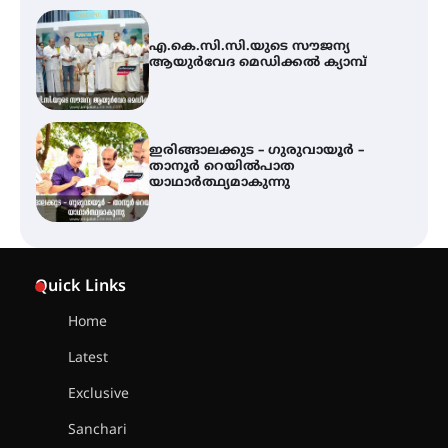
എ.കെ.സി.സി.യുടെ സൗജന്യ
ആയുർവേദ മെഡിക്കൽ ക്യാമ്പ്
ഇരിങ്ങാലക്കുട – ഗുരുവായൂർ –
താനൂർ റെയിൽപാത
യാഥാർത്ഥ്യമാകുന്നു
തിരനോട്ടം ‘അരങ്ങ് 2026’ ഉണർന്നു
Quick Links
Home
ഐ.ടി.യു. ബാങ്കിലെ
Latest
നിക്ഷേപകർക്ക് പണം തിരികെ
ലഭ്യമാക്കാൻ കേന്ദ്ര-കേരള
Exclusive
സർക്കാരുകൾ അടിയന്തരമായി
ഇടപെടണമെന്ന് ഐ.ടി.യു. ബാങ്ക്
Sanchari
നിക്ഷേപക സംരക്ഷണ സമിതി