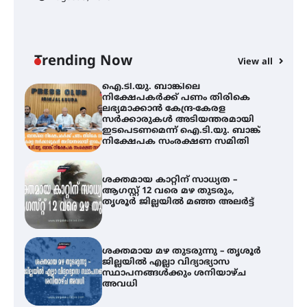
തിരനോട്ടം ‘അരങ്ങ് 2026’ ഉണർന്നു
Trending Now
View all
ഐ.ടി.യു. ബാങ്കിലെ
നിക്ഷേപകർക്ക് പണം തിരികെ
ലഭ്യമാക്കാൻ കേന്ദ്ര-കേരള
സർക്കാരുകൾ അടിയന്തരമായി
ഇടപെടണമെന്ന് ഐ.ടി.യു. ബാങ്ക്
നിക്ഷേപക സംരക്ഷണ സമിതി
ശക്തമായ കാറ്റിന് സാധ്യത –
ആഗസ്റ്റ് 12 വരെ മഴ തുടരും,
തൃശൂർ ജില്ലയിൽ മഞ്ഞ അലർട്ട്
ശക്തമായ മഴ തുടരുന്നു – തൃശൂർ
ജില്ലയിൽ എല്ലാ വിദ്യാഭ്യാസ
സ്ഥാപനങ്ങൾക്കും ശനിയാഴ്ച
അവധി