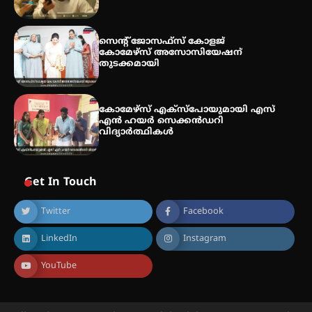
സെന്റ് ജോസഫ്സ് കോളജ്
കോമേഴ്‌സ് അസോസിയേഷന്
തുടക്കമായി
കോമേഴ്സ് എക്സ്പോയുമായി എസ്
എൻ ഹയർ സെക്കൻഡറി
വിദ്യാർത്ഥികൾ
Get In Touch
Twitter
Facebook
LinkedIn
Instagram
YouTube