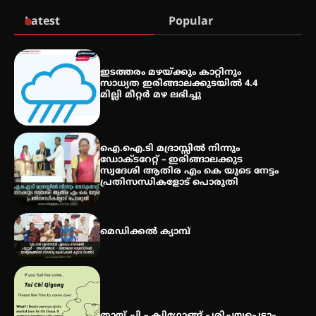
Latest
Popular
കോമേഴ്സ് എക്സ്പോയുമായി
എസ് എൻ ഹയർ സെക്കൻഡറി
ഇടത്തരം മഴയ്ക്കും കാറ്റിനും
വിദ്യാർത്ഥികൾ
സാധ്യത ഇരിങ്ങാലക്കുടയിൽ 4.4
മില്ലി മീറ്റർ മഴ ലഭിച്ചു
സർഗ്ഗസാഹിതി- കവിതാസംഗമം
2026 കവിതാ ചർച്ച കാട്ടൂർ, ടി. കെ.
ഐ.ഐ.ടി മദ്രാസ്സിൽ നിന്നും
ബാലൻ ഹാളിൽ 16ന്
ഡോക്ടറേറ്റ് – ഇരിങ്ങാലക്കുട
സ്വദേശി ആതിര എം കെ യുടെ നേട്ടം
പ്രതിസന്ധികളോട് പൊരുതി
മെഡിക്കൽ ക്യാമ്പ്