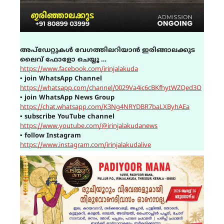
അപ്ഡേറ്റുകൾ വേഗത്തിലറിയാൻ ഇരിങ്ങാലക്കുട
ലൈവ് ഫോളോ ചെയ്യൂ …
https://www.facebook.com/irinjalakuda
▪
join WhatsApp Channel
https://whatsapp.com/channel/0029Va4ic6cBKfhytWZQed3O
▪
join WhatsApp News Group
https://chat.whatsapp.com/K3Ng4NRYDBR7baLXByhAEa
▪
subscribe YouTube channel
https://www.youtube.com/@irinjalakudanews
▪
follow Instagram
https://www.instagram.com/irinjalakudalive