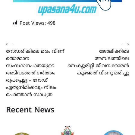
Post Views:
498
Post
⟵
⟶
റോഡരികിലെ മരം വീണ്
ജോലിക്കിടെ
navigation
തൊമ്മാന
അമ്പലത്തിലെ
സംസ്ഥാനപാതയുടെ
സെക്യൂരിറ്റി ജീവനക്കാരൻ
അടിവശത്ത് ഗർത്തം
കുഴഞ്ഞ് വീണു മരിച്ചു
രൂപപ്പെട്ടു – റോഡ്
ഏതുനിമിഷവും നിലം
പൊത്താൻ സാധ്യത
Recent News