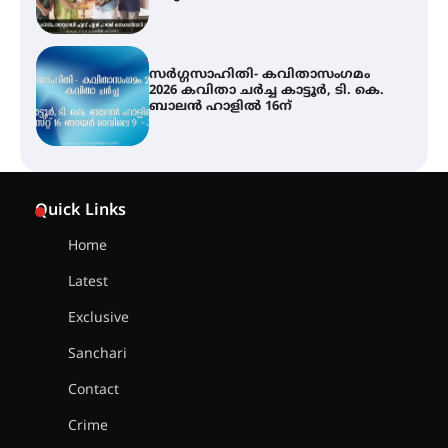
ശക്തമായ മഴ തുടരുന്നു – തൃശൂർ
ജില്ലയിൽ എല്ലാ വിദ്യാഭ്യാസ
സ്ഥാപനങ്ങൾക്കും ശനിയാഴ്ച
അവധി
എം.ജി. യൂണിവേഴ്‌സിറ്റിയിൽ നിന്ന്
ഇംഗ്ളീഷ് സാഹിത്യത്തിൽ
Quick Links
ഡോക്ടറേറ്റ് നേടിയ എൻ. ആര്യ
Home
Latest
ട്യുണീഷ്യൻ ചിത്രം ” ദി വോയിസ്
ഓഫ് ഹിന്ദ് റജബ് ” ഇരിങ്ങാലക്കുട
Exclusive
ഫിലിം സൊസൈറ്റി ആഗസ്റ്റ് 7
വെള്ളിയാഴ്ച സ്‌ക്രീൻ ചെയ്യുന്നു
Sanchari
Contact
സെന്റ് ജോസഫ്സ് കോളജ്
Crime
കോമേഴ്‌സ് അസോസിയേഷന്
തുടക്കമായി