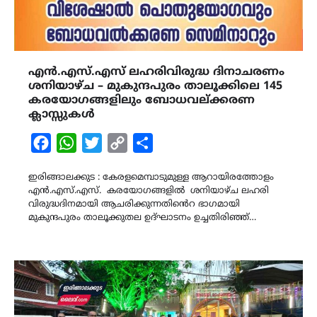
എൻ.എസ്.എസ് ലഹരിവിരുദ്ധ ദിനാചരണം
ശനിയാഴ്ച – മുകുന്ദപുരം താലൂക്കിലെ 145
കരയോഗങ്ങളിലും ബോധവല്ക്കരണ
ക്ലാസ്സുകൾ
Facebook
WhatsApp
Twitter
Copy
Share
Link
ഇരിങ്ങാലക്കുട : കേരളമെമ്പാടുമുള്ള ആറായിരത്തോളം
എൻ.എസ്‌.എസ്. കരയോഗങ്ങളിൽ ശനിയാഴ്ച ലഹരി
വിരുദ്ധദിനമായി ആചരിക്കുന്നതിൻെറ ഭാഗമായി
മുകുന്ദപുരം താലൂക്കുതല ഉദ്ഘാടനം ഉച്ചതിരിഞ്ഞ്…