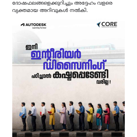
ദോഷഫലങ്ങളെക്കുറിച്ചും അദ്ദേഹം വളരെ
വ്യക്തമായ അറിവുകൾ നൽകി.