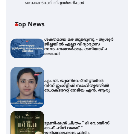
സെക്കൻഡറി വിദ്യാർത്ഥികൾ
Top News
ശക്തമായ മഴ തുടരുന്നു – തൃശൂർ
ജില്ലയിൽ എല്ലാ വിദ്യാഭ്യാസ
സ്ഥാപനങ്ങൾക്കും ശനിയാഴ്ച
അവധി
എം.ജി. യൂണിവേഴ്‌സിറ്റിയിൽ
നിന്ന് ഇംഗ്ളീഷ് സാഹിത്യത്തിൽ
ഡോക്ടറേറ്റ് നേടിയ എൻ. ആര്യ
ട്യുണീഷ്യൻ ചിത്രം ” ദി വോയിസ്
ഓഫ് ഹിന്ദ് റജബ് ”
ഇരിങ്ങാലക്കുട ഫിലിം