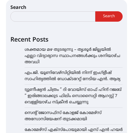
Search
Search
Recent Posts
ശക്തമായ മഴ തുടരുന്നു – തൃശൂർ ജില്ലയിൽ
എല്ലാ വിദ്യാഭ്യാസ സ്ഥാപനങ്ങൾക്കും ശനിയാഴ്ച
അവധി
എം.ജി. യൂണിവേഴ്‌സിറ്റിയിൽ നിന്ന് ഇംഗ്ളീഷ്
സാഹിത്യത്തിൽ ഡോക്ടറേറ്റ് നേടിയ എൻ. ആര്യ
ട്യുണീഷ്യൻ ചിത്രം ” ദി വോയിസ് ഓഫ് ഹിന്ദ് റജബ്
” ഇരിങ്ങാലക്കുട ഫിലിം സൊസൈറ്റി ആഗസ്റ്റ് 7
വെള്ളിയാഴ്ച സ്‌ക്രീൻ ചെയ്യുന്നു
സെന്റ് ജോസഫ്സ് കോളജ് കോമേഴ്‌സ്
അസോസിയേഷന് തുടക്കമായി
കോമേഴ്സ് എക്സ്പോയുമായി എസ് എൻ ഹയർ