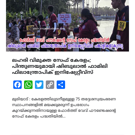
ലഹരി വിമുക്ത സേഫ് കേരളം;
പിന്തുണയുമായി ഷിബുലാല്‍ ഫാമിലി
ഫിലാന്ത്രോപിക് ഇനിഷ്യേറ്റീവ്സ്
Facebook
WhatsApp
Twitter
Copy
Share
Link
മുരിയാട് : കേരളത്തിലുടനീളമുള്ള 75 തദ്ദേശസ്വയംഭരണ
സ്ഥാപനങ്ങളില്‍ മയക്കുമരുന്ന് ഉപഭോഗം
കുറയ്ക്കുന്നതിനായുള്ള ഫോര്‍ത്ത് വേവ് ഫൗണ്ടേഷന്റെ
സേഫ് കേരളം പദ്ധതിയില്‍…