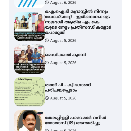
പൊരുതി
August 5, 2026
മെഡിക്കൽ ക്യാമ്പ്
August 5, 2026
തായ് ചി – ക്വിഗോങ്ങ്
പരിചയപ്പെടാം
August 5, 2026
തേലപ്പിളളി പാറേമൽ വറീത്
തോമാസ് (69) അന്തരിച്ചു
August 5, 2026
സർഗ്ഗസാഹിതി-
കവിതാസംഗമം 2026 കവിതാ
ചർച്ച കാട്ടൂർ, ടി. കെ. ബാലൻ