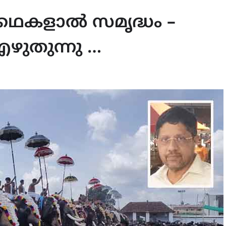
കഥകളാൽ സമൃദ്ധം –
ഴുതുന്നു …