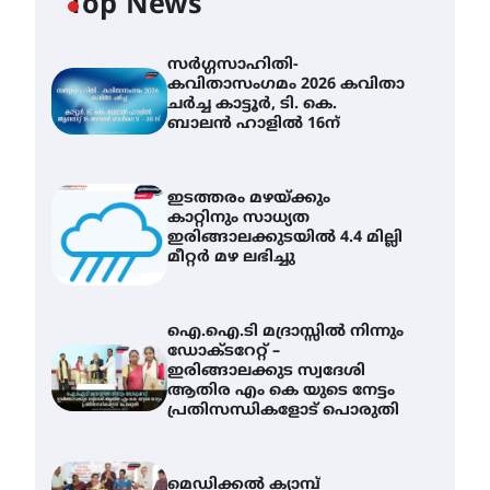
Top News
സർഗ്ഗസാഹിതി-
കവിതാസംഗമം 2026 കവിതാ
ചർച്ച കാട്ടൂർ, ടി. കെ.
ബാലൻ ഹാളിൽ 16ന്
ഇടത്തരം മഴയ്ക്കും
കാറ്റിനും സാധ്യത
ഇരിങ്ങാലക്കുടയിൽ 4.4 മില്ലി
മീറ്റർ മഴ ലഭിച്ചു
ഐ.ഐ.ടി മദ്രാസ്സിൽ നിന്നും
ഡോക്ടറേറ്റ് –
ഇരിങ്ങാലക്കുട സ്വദേശി
ആതിര എം കെ യുടെ നേട്ടം
പ്രതിസന്ധികളോട് പൊരുതി
മെഡിക്കൽ ക്യാമ്പ്