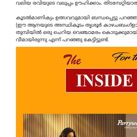
വലിയ രവിയുടെ വലുപ്പം ഊഹിക്കാം. തിടമ്പേറ്റിയാൽ 
കൂടൽമാണിക്യം ഉത്സവവുമായി ബന്ധപ്പെട്ടു പറ
(ഈ ആനയുടെ അസ്ഥികൂടം തൃശൂർ കാഴചബംഗ്ളാവില
തുമ്പിയിൽ ഒരു ചെറിയ വെഞ്ചാമരം കൊടുക്കുമായ
വീമായിരുന്നു എന്ന് പറഞ്ഞു കേട്ടിട്ടുണ്ട്.