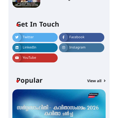
ഇടത്തരം മഴയ്ക്കും കാറ്റിനും
സാധ്യത ഇരിങ്ങാലക്കുടയിൽ
Get In Touch
4.4 മില്ലി മീറ്റർ മഴ ലഭിച്ചു
August 6, 2026
Twitter
Facebook
ഐ.ഐ.ടി മദ്രാസ്സിൽ നിന്നും
ഡോക്ടറേറ്റ് – ഇരിങ്ങാലക്കുട
LinkedIn
Instagram
സ്വദേശി ആതിര എം കെ
യുടെ നേട്ടം പ്രതിസന്ധികളോട്
YouTube
പൊരുതി
August 5, 2026
Popular
View all
മെഡിക്കൽ ക്യാമ്പ്
August 5, 2026
തായ് ചി – ക്വിഗോങ്ങ്
പരിചയപ്പെടാം