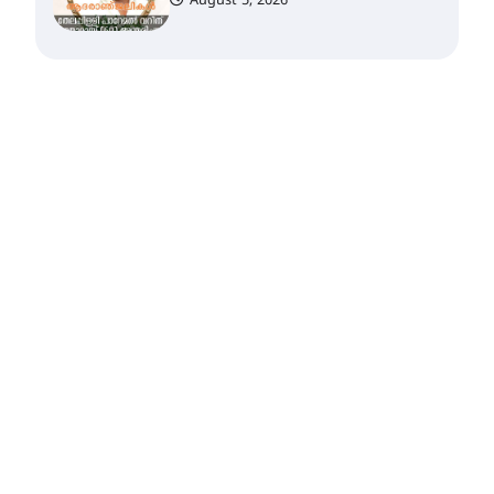
ഹാളിൽ 16ന്
August 6, 2026
ഇടത്തരം മഴയ്ക്കും കാറ്റിനും
സാധ്യത ഇരിങ്ങാലക്കുടയിൽ
4.4 മില്ലി മീറ്റർ മഴ ലഭിച്ചു
August 6, 2026
ഐ.ഐ.ടി മദ്രാസ്സിൽ നിന്നും
ഡോക്ടറേറ്റ് – ഇരിങ്ങാലക്കുട
സ്വദേശി ആതിര എം കെ
യുടെ നേട്ടം പ്രതിസന്ധികളോട്
പൊരുതി
August 5, 2026
മെഡിക്കൽ ക്യാമ്പ്
August 5, 2026
തായ് ചി – ക്വിഗോങ്ങ്
പരിചയപ്പെടാം