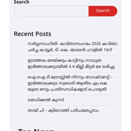
Search
Search
Recent Posts
സർഗ്ഗസാഹിതി- കവിതാസംഗമം 2026 കവിതാ
ചർച്ച കാട്ടൂർ, ടി. കെ. ബാലൻ ഹാളിൽ 16ന്
ഇടത്തരം മഴയ്ക്കും കാറ്റിനും സാധ്യത
ഇരിങ്ങാലക്കുടയിൽ 4.4 മില്ലി മീറ്റർ മഴ ലഭിച്ചു
ഐ.ഐ.ടി മദ്രാസ്സിൽ നിന്നും ഡോക്ടറേറ്റ് –
ഇരിങ്ങാലക്കുട സ്വദേശി ആതിര എം കെ
യുടെ നേട്ടം പ്രതിസന്ധികളോട് പൊരുതി
മെഡിക്കൽ ക്യാമ്പ്
തായ് ചി – ക്വിഗോങ്ങ് പരിചയപ്പെടാം