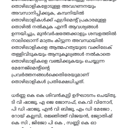
തൊഴിലാളികളോടുള്ള അവഗണനയും
അവസാനിപ്പിക്കുക, കമ്പനിയിൽ
തൊഴിലാളികൾക്ക് എഗ്രിമെൻ്റ് പ്രകാരമുള്ള
തൊഴിൽ നൽകുക എന്നീ ആവശ്യങ്ങൾ
ഉന്നയിച്ചും, മുൻവർഷത്തേക്കാളും ശമ്പളത്തിൽ
നാലിലൊന്ന് മാത്രം കിട്ടുന്ന അവസ്ഥയിൽ
തൊഴിലാളികളെ ആത്മഹത്യയുടെ വക്കിലേക്
തള്ളിവിടുകയും ആനുകൂല്യങ്ങൾ നൽകാതെ
തൊഴിലാളികളെ വഞ്ചിക്കുകയും ചെയ്യുന്ന
മേനേജ്മെൻ്റിൻ്റെ
പ്രവർത്തനങ്ങൾക്കെതിരേയുമാണ്
തൊഴിലാളികൾ പ്രതിക്ഷേധിച്ചത്.
ധർണ്ണ കെ കെ ശിവൻകുട്ടി ഉദ്‌ഘാടനം ചെയ്തു.
ടി വി ഷാജു, എ ജെ ജോസഫ്, കെ.വി വിനോദ്,
പി ഡി ഷാജു, എൻ വി ബിജു, എം ഡി മേജോ ,
റോയ് കല്ലമ്പി, രജ്ഞിത്ത് വിജയൻ, ജ്യോതിഷ്
കെ സി , ജിജോ പി കെ , സണ്ണി കെ ഓ