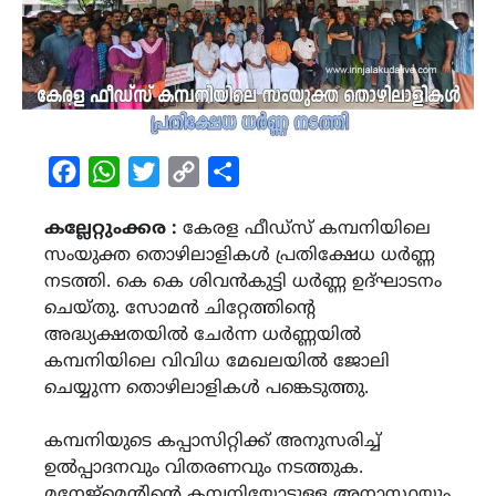
Facebook
WhatsApp
Twitter
Copy
Share
Link
കല്ലേറ്റുംക്കര :
കേരള ഫീഡ്സ് കമ്പനിയിലെ
സംയുക്ത തൊഴിലാളികൾ പ്രതിക്ഷേധ ധർണ്ണ
നടത്തി. കെ കെ ശിവൻകുട്ടി ധർണ്ണ ഉദ്‌ഘാടനം
ചെയ്തു. സോമൻ ചിറ്റേത്തിൻ്റെ
അദ്ധ്യക്ഷതയിൽ ചേർന്ന ധർണ്ണയിൽ
കമ്പനിയിലെ വിവിധ മേഖലയിൽ ജോലി
ചെയ്യുന്ന തൊഴിലാളികൾ പങ്കെടുത്തു.
കമ്പനിയുടെ കപ്പാസിറ്റിക്ക് അനുസരിച്ച്
ഉൽപ്പാദനവും വിതരണവും നടത്തുക.
മനേജ്മെൻ്റിൻ്റെ കമ്പനിയോടുള്ള അനാസ്ഥയും