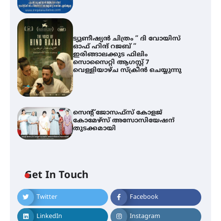
ട്യുണീഷ്യൻ ചിത്രം ” ദി വോയിസ്
ഓഫ് ഹിന്ദ് റജബ് ”
ഇരിങ്ങാലക്കുട ഫിലിം
സൊസൈറ്റി ആഗസ്റ്റ് 7
വെള്ളിയാഴ്ച സ്‌ക്രീൻ ചെയ്യുന്നു
സെന്റ് ജോസഫ്സ് കോളജ്
കോമേഴ്‌സ് അസോസിയേഷന്
തുടക്കമായി
എം.ജി. യൂണിവേഴ്‌സിറ്റിയിൽ നിന്ന്
ഇംഗ്ളീഷ് സാഹിത്യത്തിൽ
ഡോക്ടറേറ്റ് നേടിയ എൻ. ആര്യ
Get In Touch
Twitter
Facebook
ട്യുണീഷ്യൻ ചിത്രം ” ദി വോയിസ്
ഓഫ് ഹിന്ദ് റജബ് ” ഇരിങ്ങാലക്കുട
ഫിലിം സൊസൈറ്റി ആഗസ്റ്റ് 7
LinkedIn
Instagram