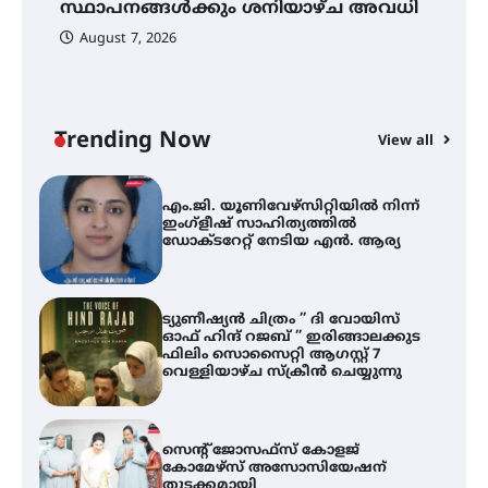
സ്ഥാപനങ്ങൾക്കും ശനിയാഴ്ച അവധി
അവധി
August 7, 2026
എം.ജി. യൂണിവേഴ്‌സിറ്റിയിൽ നിന്ന്
ഇംഗ്ളീഷ് സാഹിത്യത്തിൽ
ഡോക്ടറേറ്റ് നേടിയ എൻ. ആര്യ
Trending Now
View all
ട്യുണീഷ്യൻ ചിത്രം ” ദി വോയിസ്
A
ഓഫ് ഹിന്ദ് റജബ് ” ഇരിങ്ങാലക്കുട
എ
ഫിലിം സൊസൈറ്റി ആഗസ്റ്റ് 7
ഇ
വെള്ളിയാഴ്ച സ്‌ക്രീൻ ചെയ്യുന്നു
ന
സെന്റ് ജോസഫ്സ് കോളജ്
കോമേഴ്‌സ് അസോസിയേഷന്
തുടക്കമായി
കോമേഴ്സ് എക്സ്പോയുമായി
എസ് എൻ ഹയർ സെക്കൻഡറി
വിദ്യാർത്ഥികൾ