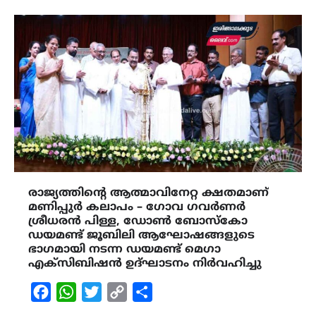
രാജ്യത്തിന്‍റെ ആത്മാവിനേറ്റ ക്ഷതമാണ്
മണിപ്പുർ കലാപം – ഗോവ ഗവർണർ
ശ്രീധരൻ പിള്ള, ഡോൺ ബോസ്കോ
ഡയമണ്ട് ജൂബിലി ആഘോഷങ്ങളുടെ
ഭാഗമായി നടന്ന ഡയമണ്ട് മെഗാ
എക്സിബിഷൻ ഉദ്‌ഘാടനം നിർവഹിച്ചു
Facebook
WhatsApp
Twitter
Copy
Share
Link