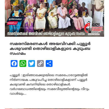
സമരസ്മരണകൾ അയവിറക്കി പുല്ലൂർ
കശുവണ്ടി തൊഴിലാളികളുടെ കുടുംബ
സംഗമം
Facebook
WhatsApp
Twitter
Copy
Share
Link
പുല്ലൂർ : ഇരിങ്ങാലക്കുടയിലെ സമരപോരാട്ടങ്ങളിൽ
നിർണായക പങ്കുവഹിച്ച തൊഴിലാളികളാണ് പുല്ലൂർ
കശുവണ്ടി കമ്പനിയിലെ തൊഴിലാളികൾ.
വർഗബോധത്തിൻ്റെയും സമരവീര്യത്തിൻ്റെയും വീറും
വാശിയും…