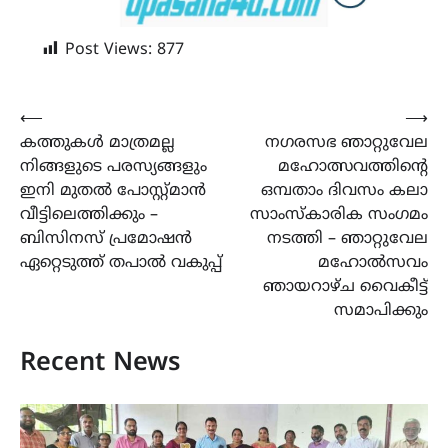
Post Views:
877
Post
⟵
⟶
കത്തുകൾ മാത്രമല്ല
നഗരസഭ ഞാറ്റുവേല
navigation
നിങ്ങളുടെ പരസ്യങ്ങളും
മഹോത്സവത്തിന്റെ
ഇനി മുതൽ പോസ്റ്റ്മാൻ
ഒമ്പതാം ദിവസം കലാ
വീട്ടിലെത്തിക്കും –
സാംസ്കാരിക സംഗമം
ബിസിനസ് പ്രമോഷൻ
നടത്തി – ഞാറ്റുവേല
ഏറ്റെടുത്ത് തപാൽ വകുപ്പ്
മഹോൽസവം
ഞായറാഴ്ച വൈകീട്ട്
സമാപിക്കും
Recent News