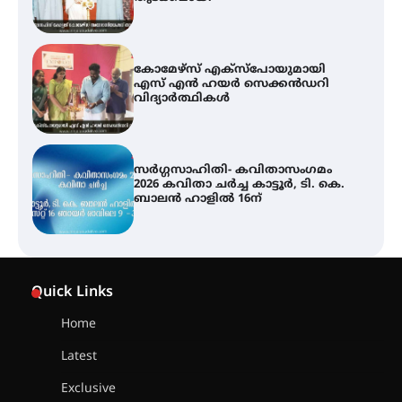
സർഗ്ഗസാഹിതി- കവിതാസംഗമം
2026 കവിതാ ചർച്ച കാട്ടൂർ, ടി. കെ.
ബാലൻ ഹാളിൽ 16ന്
ശക്തമായ മഴ തുടരുന്നു – തൃശൂർ
ജില്ലയിൽ എല്ലാ വിദ്യാഭ്യാസ
സ്ഥാപനങ്ങൾക്കും ശനിയാഴ്ച
അവധി
എം.ജി. യൂണിവേഴ്‌സിറ്റിയിൽ നിന്ന്
ഇംഗ്ളീഷ് സാഹിത്യത്തിൽ
Quick Links
ഡോക്ടറേറ്റ് നേടിയ എൻ. ആര്യ
Home
Latest
ട്യുണീഷ്യൻ ചിത്രം ” ദി വോയിസ്
ഓഫ് ഹിന്ദ് റജബ് ” ഇരിങ്ങാലക്കുട
Exclusive
ഫിലിം സൊസൈറ്റി ആഗസ്റ്റ് 7