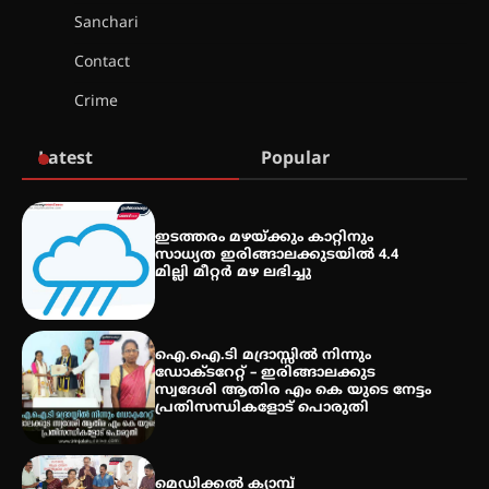
വെള്ളിയാഴ്ച സ്‌ക്രീൻ ചെയ്യുന്നു
Sanchari
Contact
സെന്റ് ജോസഫ്സ് കോളജ്
Crime
കോമേഴ്‌സ് അസോസിയേഷന്
തുടക്കമായി
Latest
Popular
കോമേഴ്സ് എക്സ്പോയുമായി
എസ് എൻ ഹയർ സെക്കൻഡറി
ഇടത്തരം മഴയ്ക്കും കാറ്റിനും
വിദ്യാർത്ഥികൾ
സാധ്യത ഇരിങ്ങാലക്കുടയിൽ 4.4
മില്ലി മീറ്റർ മഴ ലഭിച്ചു
സർഗ്ഗസാഹിതി- കവിതാസംഗമം
2026 കവിതാ ചർച്ച കാട്ടൂർ, ടി. കെ.
ഐ.ഐ.ടി മദ്രാസ്സിൽ നിന്നും
ബാലൻ ഹാളിൽ 16ന്
ഡോക്ടറേറ്റ് – ഇരിങ്ങാലക്കുട
സ്വദേശി ആതിര എം കെ യുടെ നേട്ടം
പ്രതിസന്ധികളോട് പൊരുതി
മെഡിക്കൽ ക്യാമ്പ്