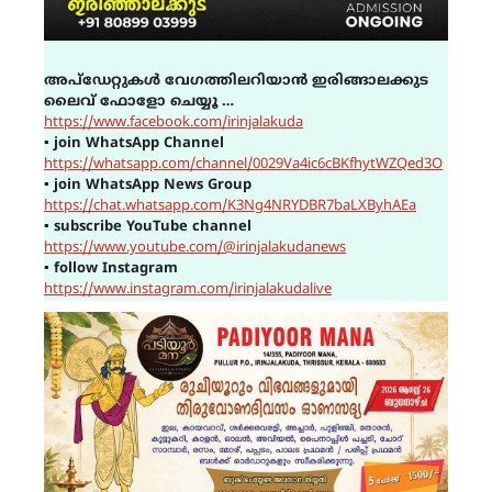
അപ്ഡേറ്റുകൾ വേഗത്തിലറിയാൻ ഇരിങ്ങാലക്കുട
ലൈവ് ഫോളോ ചെയ്യൂ …
https://www.facebook.com/irinjalakuda
▪
join WhatsApp Channel
https://whatsapp.com/channel/0029Va4ic6cBKfhytWZQed3O
▪
join WhatsApp News Group
https://chat.whatsapp.com/K3Ng4NRYDBR7baLXByhAEa
▪
subscribe YouTube channel
https://www.youtube.com/@irinjalakudanews
▪
follow Instagram
https://www.instagram.com/irinjalakudalive