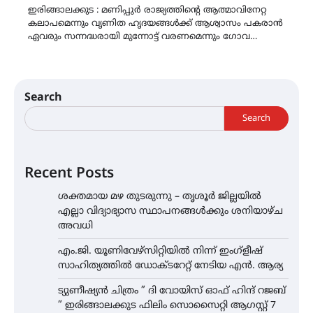
ഇരിങ്ങാലക്കുട : മണിപ്പുർ രാജ്യത്തിന്റെ ആത്മാവിനേറ്റ
കലാപമെന്നും വൃണിത ഹൃദയങ്ങൾക്ക് ആശ്വാസം പകരാൻ
ഏവരും സന്നദ്ധരായി മുന്നോട്ട് വരണമെന്നും ഗോവ…
Search
Search
Recent Posts
ശക്തമായ മഴ തുടരുന്നു – തൃശൂർ ജില്ലയിൽ
എല്ലാ വിദ്യാഭ്യാസ സ്ഥാപനങ്ങൾക്കും ശനിയാഴ്ച
അവധി
എം.ജി. യൂണിവേഴ്‌സിറ്റിയിൽ നിന്ന് ഇംഗ്ളീഷ്
സാഹിത്യത്തിൽ ഡോക്ടറേറ്റ് നേടിയ എൻ. ആര്യ
ട്യുണീഷ്യൻ ചിത്രം ” ദി വോയിസ് ഓഫ് ഹിന്ദ് റജബ്
” ഇരിങ്ങാലക്കുട ഫിലിം സൊസൈറ്റി ആഗസ്റ്റ് 7