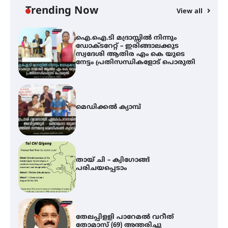
നേട്ടം പ്രതിസന്ധികളോട് പൊരുതി
Trending Now
View all
മെഡിക്കൽ ക്യാമ്പ്
തായ് ചി – ക്വിഗോങ്ങ്
പരിചയപ്പെടാം
തേലപ്പിളളി പാറേമൽ വറീത്
തോമാസ് (69) അന്തരിച്ചു
അരങ്ങ് 2026′ ആഗസ്റ്റ് 8, 9
തീയതികളിൽ