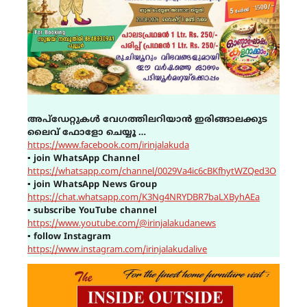
അപ്ഡേറ്റുകൾ വേഗത്തിലറിയാൻ ഇരിങ്ങാലക്കുട
ലൈവ് ഫോളോ ചെയ്യൂ …
https://www.facebook.com/irinjalakuda
▪
join WhatsApp Channel
https://whatsapp.com/channel/0029Va4ic6cBKfhytWZQed3O
▪
join WhatsApp News Group
https://chat.whatsapp.com/K3Ng4NRYDBR7baLXByhAEa
▪
subscribe YouTube channel
https://www.youtube.com/@irinjalakudanews
▪
follow Instagram
https://www.instagram.com/irinjalakudalive