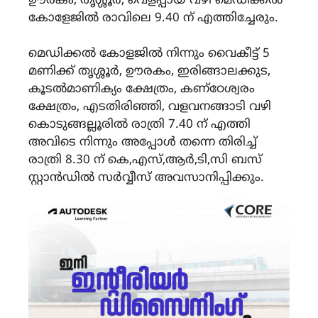
ഊരകം, തൃശ്ശൂർ, വെളപ്പായ വഴി മെഡിക്കൽ
കോളേജിൽ രാവിലെ 9.40 ന് എത്തിച്ചേരും.
മെഡിക്കൽ കോളജിൽ നിന്നും വൈകീട്ട് 5
മണിക്ക് തൃശ്ശൂർ, ഊരകം, ഇരിങ്ങാലക്കുട,
കൂടൽമാണിക്യം ക്ഷേത്രം, കണ്ഠേശ്വരം
ക്ഷേത്രം, എടതിരിഞ്ഞി, വളവനങ്ങാടി വഴി
കൊടുങ്ങല്ലൂരിൽ രാത്രി 7.40 ന് എത്തി
അവിടെ നിന്നും അപ്പോൾ തന്നെ തിരിച്ച്
രാത്രി 8.30 ന് കെ,എസ്,ആർ,ടി,സി ബസ്
സ്റ്റാൻഡിൽ സർവ്വീസ് അവസാനിപ്പിക്കും.