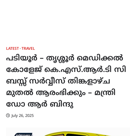
LATEST
TRAVEL
പടിയൂർ – തൃശ്ശൂർ മെഡിക്കൽ
കോളേജ് കെ.എസ്.ആർ.ടി സി
ബസ്സ് സർവ്വീസ് തിങ്കളാഴ്ച
മുതൽ ആരംഭിക്കും – മന്ത്രി
ഡോ ആർ ബിന്ദു
July 26, 2025