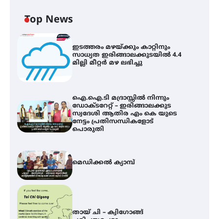
Top News
ഇടത്തരം മഴയ്ക്കും കാറ്റിനും
സാധ്യത ഇരിങ്ങാലക്കുടയിൽ 4.4
മില്ലി മീറ്റർ മഴ ലഭിച്ചു
ഐ.ഐ.ടി മദ്രാസ്സിൽ നിന്നും
ഡോക്ടറേറ്റ് – ഇരിങ്ങാലക്കുട
സ്വദേശി ആതിര എം കെ യുടെ
നേട്ടം പ്രതിസന്ധികളോട്
പൊരുതി
മെഡിക്കൽ ക്യാമ്പ്
തായ് ചി – ക്വിഗോങ്ങ്