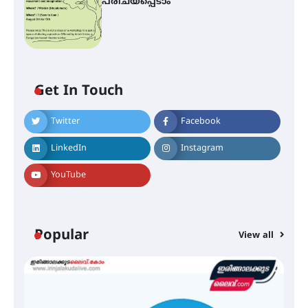
പരിചയപ്പെടാം
Get In Touch
Twitter
Facebook
ഐ.ഐ.ടി മദ്രാസ്സിൽ നിന്നും
ഡോക്ടറേറ്റ് – ഇരിങ്ങാലക്കുട
LinkedIn
Instagram
സ്വദേശി ആതിര എം കെ യുടെ
നേട്ടം പ്രതിസന്ധികളോട് പൊരുതി
YouTube
മെഡിക്കൽ ക്യാമ്പ്
Popular
View all
തായ് ചി – ക്വിഗോങ്ങ്
പരിചയപ്പെടാം