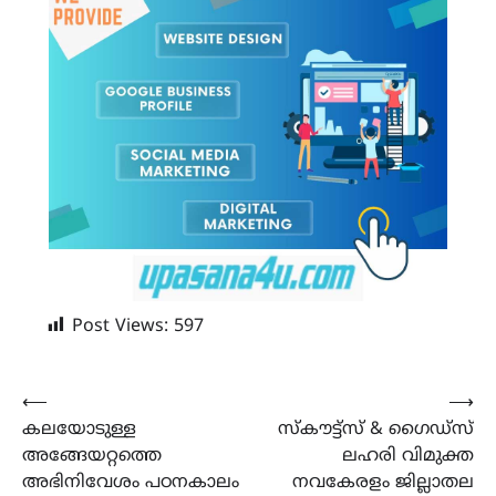
Post Views:
597
Post
⟵
⟶
കലയോടുള്ള
സ്കൗട്ട്സ് & ഗൈഡ്സ്
navigation
അങ്ങേയറ്റത്തെ
ലഹരി വിമുക്ത
അഭിനിവേശം പഠനകാലം
നവകേരളം ജില്ലാതല