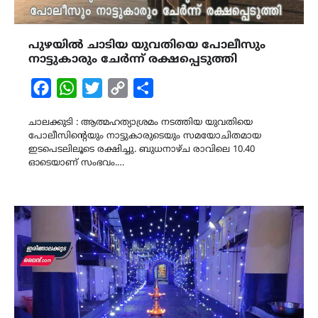
പുഴയിൽ ചാടിയ യുവതിയെ പോലീസും
നാട്ടുകാരും ചേർന്ന് രക്ഷപ്പെടുത്തി
Facebook
WhatsApp
Twitter
Copy
Share
Link
ചാലക്കുടി : ആത്മഹത്യാശ്രമം നടത്തിയ യുവതിയെ
പോലീസിന്റെയും നാട്ടുകാരുടെയും സമയോചിതമായ
ഇടപെടലിലൂടെ രക്ഷിച്ചു. ബുധനാഴ്ച രാവിലെ 10.40
ഓടെയാണ് സംഭവം.…