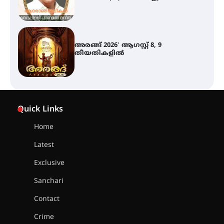
ഇടത്തരം മഴയ്ക്കും കാറ്റിനും
സാധ്യത ഇരിങ്ങാലക്കുടയിൽ 4.4
മില്ലി മീറ്റർ മഴ ലഭിച്ചു
ഐ.ഐ.ടി മദ്രാസ്സിൽ നിന്നും
ഡോക്ടറേറ്റ് – ഇരിങ്ങാലക്കുട
Quick Links
സ്വദേശി ആതിര എം കെ യുടെ
നേട്ടം പ്രതിസന്ധികളോട് പൊരുതി
Home
Latest
മെഡിക്കൽ ക്യാമ്പ്
Exclusive
Sanchari
Contact
തായ് ചി – ക്വിഗോങ്ങ്
Crime
പരിചയപ്പെടാം