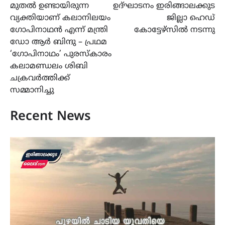
മുതൽ ഉണ്ടായിരുന്ന
ഉദ്ഘാടനം ഇരിങ്ങാലക്കുട
വ്യക്തിയാണ് കലാനിലയം
ജില്ലാ ഹെഡ്
ഗോപിനാഥൻ എന്ന് മന്ത്രി
കോട്ടേഴ്സിൽ നടന്നു
ഡോ ആർ ബിന്ദു – പ്രഥമ
‘ഗോപിനാഥം’ പുരസ്കാരം
കലാമണ്ഡലം ശിബി
ചക്രവർത്തിക്ക്
സമ്മാനിച്ചു
Recent News