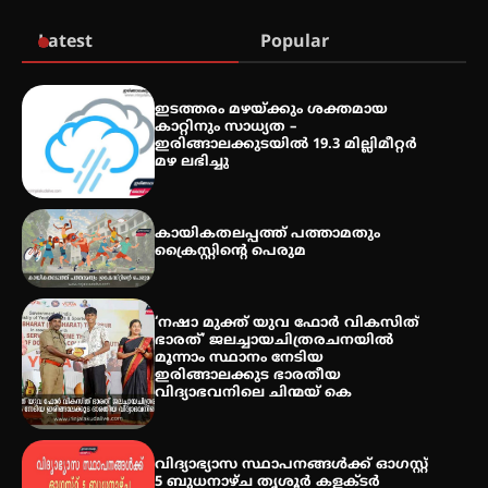
Latest
Popular
തേലപ്പിളളി പാറേമൽ വറീത്
ഇടത്തരം മഴയ്ക്കും ശക്തമായ
തോമാസ് (69) അന്തരിച്ചു
കാറ്റിനും സാധ്യത –
ഇരിങ്ങാലക്കുടയിൽ 19.3 മില്ലിമീറ്റർ
മഴ ലഭിച്ചു
അരങ്ങ് 2026′ ആഗസ്റ്റ് 8, 9
കായികതലപ്പത്ത് പത്താമതും
തീയതികളിൽ
ക്രൈസ്റ്റിന്റെ പെരുമ
‘നഷാ മുക്ത് യുവ ഫോർ വികസിത്
ഭാരത്’ ജലച്ചായചിത്രരചനയിൽ
മൂന്നാം സ്ഥാനം നേടിയ
ഇരിങ്ങാലക്കുട ഭാരതീയ
വിദ്യാഭവനിലെ ചിന്മയ് കെ
വിദ്യാഭ്യാസ സ്ഥാപനങ്ങള്‍ക്ക് ഓഗസ്റ്റ്
5 ബുധനാഴ്ച തൃശൂർ കളക്ടർ