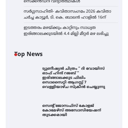
സെക്കൻഡറി വിദ്യാർത്ഥികൾ
സർഗ്ഗസാഹിതി- കവിതാസംഗമം 2026 കവിതാ
ചർച്ച കാട്ടൂർ, ടി. കെ. ബാലൻ ഹാളിൽ 16ന്
ഇടത്തരം മഴയ്ക്കും കാറ്റിനും സാധ്യത
ഇരിങ്ങാലക്കുടയിൽ 4.4 മില്ലി മീറ്റർ മഴ ലഭിച്ചു
Top News
ട്യുണീഷ്യൻ ചിത്രം ” ദി വോയിസ്
ഓഫ് ഹിന്ദ് റജബ് ”
ഇരിങ്ങാലക്കുട ഫിലിം
സൊസൈറ്റി ആഗസ്റ്റ് 7
വെള്ളിയാഴ്ച സ്‌ക്രീൻ ചെയ്യുന്നു
സെന്റ് ജോസഫ്സ് കോളജ്
കോമേഴ്‌സ് അസോസിയേഷന്
തുടക്കമായി