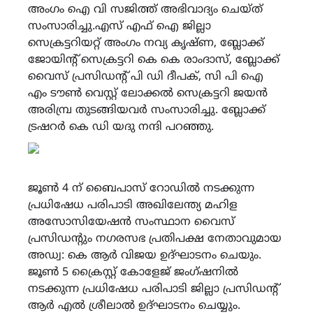
അംഗം ഐ വി സജിത്ത് അഭിവാദ്യം ചെയ്ത്
സംസാരിച്ചു.എസ് എഫ് ഐ ജില്ലാ
സെക്രട്ടറിയറ്റ് അംഗം നവ്യ കൃഷ്ണ, ബ്ലോക്ക്‌
ജോയിന്റ് സെക്രട്ടറി കെ കെ രാംദാസ്, ബ്ലോക്ക്‌
വൈസ് പ്രസിഡന്റ് പി ഡി ദീപക്, സി പി ഐ
എം ടൗൺ വെസ്റ്റ് ലോക്കൽ സെക്രട്ടറി ജയൻ
അരിമ്പ്ര തുടങ്ങിയവർ സംസാരിച്ചു. ബ്ലോക്ക്‌
ട്രഷറർ കെ ഡി യദു നന്ദി പറഞ്ഞു.
ജൂൺ 4 ന് ബൈപാസ് റോഡിൽ നടക്കുന്ന
പ്രധിഷേധ പരിപാടി അഖിലേന്ത്യ മഹിള
അസോസിയേഷൻ സംസ്ഥാന വൈസ്
പ്രസിഡന്റും നഗരസഭ പ്രതിപക്ഷ നേതാവുമായ
അഡ്വ: കെ ആർ വിജയ ഉദ്ഘാടനം ചെയും.
ജൂൺ 5 ക്രൈസ്റ്റ് കോളേജ് ജംഗ്ഷനിൽ
നടക്കുന്ന പ്രധിഷേധ പരിപാടി ജില്ലാ പ്രസിഡന്റ്
ആർ എൽ ശ്രീലാൽ ഉദ്ഘാടനം ചെയ്യും.