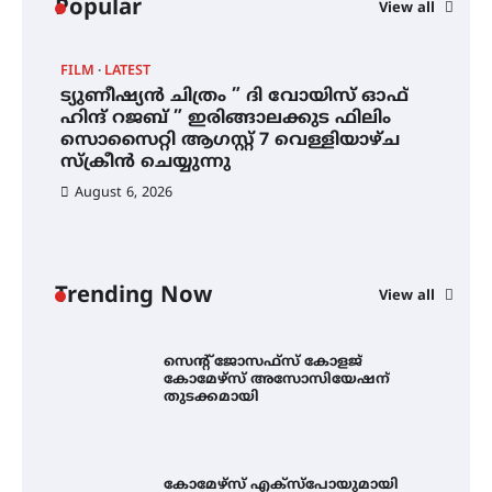
Popular
View all
സാധ്യത ഇരിങ്ങാലക്കുടയിൽ 4.4
മില്ലി മീറ്റർ മഴ ലഭിച്ചു
FILM
LATEST
C
ട്യുണീഷ്യൻ ചിത്രം ” ദി വോയിസ് ഓഫ്
സ
ഐ.ഐ.ടി മദ്രാസ്സിൽ നിന്നും
ഹിന്ദ് റജബ് ” ഇരിങ്ങാലക്കുട ഫിലിം
അ
ഡോക്ടറേറ്റ് – ഇരിങ്ങാലക്കുട
സൊസൈറ്റി ആഗസ്റ്റ് 7 വെള്ളിയാഴ്ച
സ്വദേശി ആതിര എം കെ യുടെ
സ്‌ക്രീൻ ചെയ്യുന്നു
നേട്ടം പ്രതിസന്ധികളോട് പൊരുതി
August 6, 2026
ട്യുണീഷ്യൻ ചിത്രം ” ദി വോയിസ്
ഓഫ് ഹിന്ദ് റജബ് ” ഇരിങ്ങാലക്കുട
ഫിലിം സൊസൈറ്റി ആഗസ്റ്റ് 7
വെള്ളിയാഴ്ച സ്‌ക്രീൻ ചെയ്യുന്നു
Trending Now
View all
സെന്റ് ജോസഫ്സ് കോളജ്
കോമേഴ്‌സ് അസോസിയേഷന്
തുടക്കമായി
കോമേഴ്സ് എക്സ്പോയുമായി