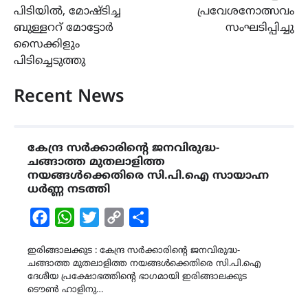
പിടിയിൽ, മോഷ്ടിച്ച
പ്രവേശനോത്സവം
ബുള്ളററ് മോട്ടോർ
സംഘടിപ്പിച്ചു
സൈക്കിളും
പിടിച്ചെടുത്തു
Recent News
കേന്ദ്ര സർക്കാരിൻ്റെ ജനവിരുദ്ധ-
ചങ്ങാത്ത മുതലാളിത്ത
നയങ്ങൾക്കെതിരെ സി.പി.ഐ സായാഹ്ന
ധർണ്ണ നടത്തി
Facebook
WhatsApp
Twitter
Copy
Share
Link
ഇരിങ്ങാലക്കുട : കേന്ദ്ര സർക്കാരിൻ്റെ ജനവിരുദ്ധ-
ചങ്ങാത്ത മുതലാളിത്ത നയങ്ങൾക്കെതിരെ സി.പി.ഐ
ദേശീയ പ്രക്ഷോഭത്തിൻ്റെ ഭാഗമായി ഇരിങ്ങാലക്കുട
ടൌൺ ഹാളിനു…