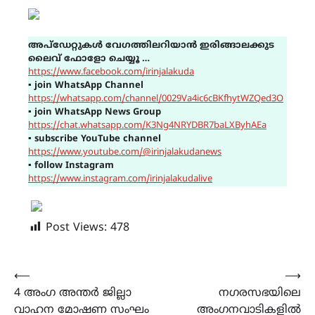
അപ്ഡേറ്റുകൾ വേഗത്തിലറിയാൻ ഇരിങ്ങാലക്കുട
ലൈവ് ഫോളോ ചെയ്യൂ …
https://www.facebook.com/irinjalakuda
▪
join WhatsApp Channel
https://whatsapp.com/channel/0029Va4ic6cBKfhytWZQed3O
▪
join WhatsApp News Group
https://chat.whatsapp.com/K3Ng4NRYDBR7baLXByhAEa
▪
subscribe YouTube channel
https://www.youtube.com/@irinjalakudanews
▪
follow Instagram
https://www.instagram.com/irinjalakudalive
Post Views:
478
Post
⟵
⟶
4 അംഗ അന്തർ ജില്ലാ
നഗരസഭയിലെ
navigation
വാഹന മോഷണ സംഘം
അംഗനവാടികളിൽ