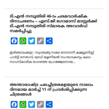
ടി.എൻ നമ്പൂതിരി 46-ാം ചരമവാർഷിക
ദിനാചരണം – എസ്.ജി ഗോമാസ് മാസ്റ്റർക്ക്
ടി.എൻ നമ്പൂതിരി സ്മാരക അവാർഡ്
സമർപ്പിച്ചു
Facebook
WhatsApp
Twitter
Copy
Share
Link
ഇരിങ്ങാലക്കുട : സ്വാതന്ത്ര്യ സമര സേനാനി കമ്മ്യൂണിസ്റ്റ്
പാർട്ടി നേതാവ്, ട്രേഡ് യൂണിയൻ സംഘാടകനും കലാ-
സാംസ്കാരിക രംഗത്തെ പ്രോജ്ജ്വലനായ…
അന്താരാഷ്ട്ര ചലച്ചിത്രമേളയുടെ നാലാം
ദിനമായ മാർച്ച് 11 ന് പ്രദർശിപ്പിക്കുന്ന
ചിത്രങ്ങൾ
Facebook
WhatsApp
Twitter
Copy
Share