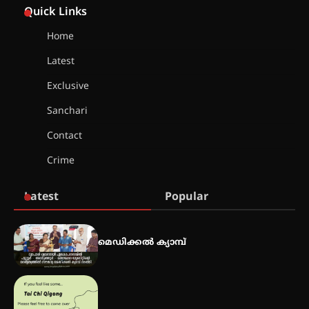
ഓഫ് ഹിന്ദ് റജബ് ” ഇരിങ്ങാലക്കുട
Quick Links
ഫിലിം സൊസൈറ്റി ആഗസ്റ്റ് 7
വെള്ളിയാഴ്ച സ്‌ക്രീൻ ചെയ്യുന്നു
Home
Latest
സെന്റ് ജോസഫ്സ് കോളജ്
കോമേഴ്‌സ് അസോസിയേഷന്
Exclusive
തുടക്കമായി
Sanchari
Contact
കോമേഴ്സ് എക്സ്പോയുമായി
Crime
എസ് എൻ ഹയർ സെക്കൻഡറി
വിദ്യാർത്ഥികൾ
Latest
Popular
സർഗ്ഗസാഹിതി- കവിതാസംഗമം
2026 കവിതാ ചർച്ച കാട്ടൂർ, ടി. കെ.
മെഡിക്കൽ ക്യാമ്പ്
ബാലൻ ഹാളിൽ 16ന്
ഇടത്തരം മഴയ്ക്കും കാറ്റിനും