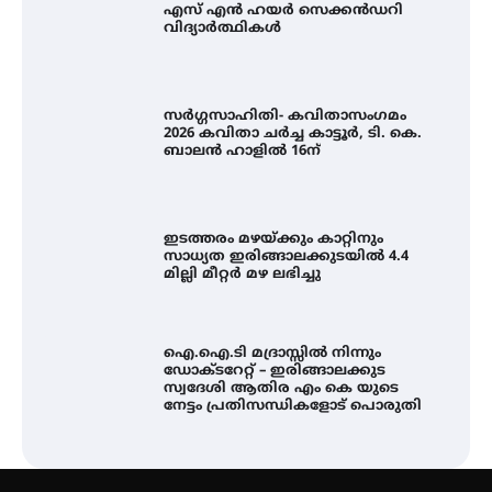
എസ് എൻ ഹയർ സെക്കൻഡറി
വിദ്യാർത്ഥികൾ
സർഗ്ഗസാഹിതി- കവിതാസംഗമം
2026 കവിതാ ചർച്ച കാട്ടൂർ, ടി. കെ.
ബാലൻ ഹാളിൽ 16ന്
ഇടത്തരം മഴയ്ക്കും കാറ്റിനും
സാധ്യത ഇരിങ്ങാലക്കുടയിൽ 4.4
മില്ലി മീറ്റർ മഴ ലഭിച്ചു
ഐ.ഐ.ടി മദ്രാസ്സിൽ നിന്നും
ഡോക്ടറേറ്റ് – ഇരിങ്ങാലക്കുട
സ്വദേശി ആതിര എം കെ യുടെ
നേട്ടം പ്രതിസന്ധികളോട് പൊരുതി
ട്യുണീഷ്യൻ ചിത്രം ” ദി വോയിസ്