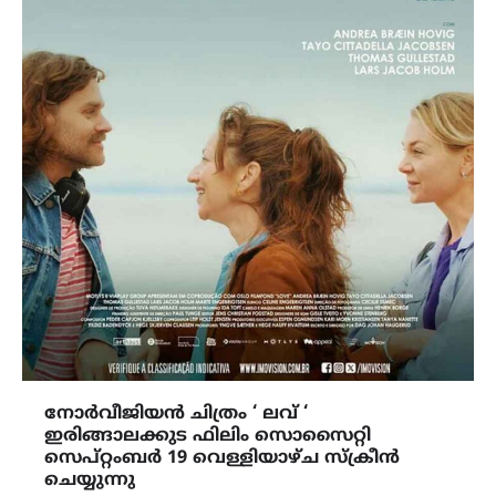
നോർവീജിയൻ ചിത്രം ‘ ലവ് ‘
ഇരിങ്ങാലക്കുട ഫിലിം സൊസൈറ്റി
സെപ്റ്റംബർ 19 വെള്ളിയാഴ്ച സ്ക്രീൻ
ചെയ്യുന്നു