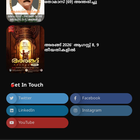
തോമാസ് (69) അന്തരിച്ചു
അരങ്ങ് 2026′ ആഗസ്റ്റ് 8, 9
തീയതികളിൽ
Get In Touch
Twitter
Facebook
LinkedIn
Instagram
YouTube