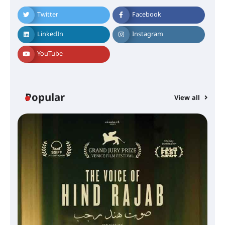
Twitter
Facebook
LinkedIn
Instagram
YouTube
Popular
View all
സെന്റ് ജോസഫ്സ് കോളജ്
കോമേഴ്‌സ് അസോസിയേഷന്
തുടക്കമായി
കോമേഴ്സ് എക്സ്പോയുമായി
എസ് എൻ ഹയർ സെക്കൻഡറി
വിദ്യാർത്ഥികൾ