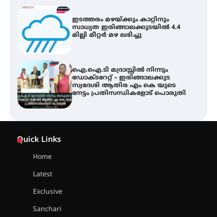
ഐ.ഐ.ടി മദ്രാസ്സിൽ നിന്നും
ഡോക്ടറേറ്റ് – ഇരിങ്ങാലക്കുട
സ്വദേശി ആതിര എം കെ യുടെ
നേട്ടം പ്രതിസന്ധികളോട് പൊരുതി
ട്യുണീഷ്യൻ ചിത്രം ” ദി വോയിസ്
ഓഫ് ഹിന്ദ് റജബ് ” ഇരിങ്ങാലക്കുട
ഫിലിം സൊസൈറ്റി ആഗസ്റ്റ് 7
വെള്ളിയാഴ്ച സ്‌ക്രീൻ ചെയ്യുന്നു
സെന്റ് ജോസഫ്സ് കോളജ്
കോമേഴ്‌സ് അസോസിയേഷന്
Quick Links
തുടക്കമായി
Home
Latest
കോമേഴ്സ് എക്സ്പോയുമായി
Exclusive
എസ് എൻ ഹയർ സെക്കൻഡറി
വിദ്യാർത്ഥികൾ
Sanchari