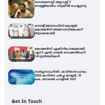
സൊസൈറ്റി ആഗസ്റ്റ് 7
വെള്ളിയാഴ്ച സ്‌ക്രീൻ ചെയ്യുന്നു
സെന്റ് ജോസഫ്സ് കോളജ്
കോമേഴ്‌സ് അസോസിയേഷന്
തുടക്കമായി
കോമേഴ്സ് എക്സ്പോയുമായി
എസ് എൻ ഹയർ സെക്കൻഡറി
വിദ്യാർത്ഥികൾ
സർഗ്ഗസാഹിതി- കവിതാസംഗമം
2026 കവിതാ ചർച്ച കാട്ടൂർ, ടി.
കെ. ബാലൻ ഹാളിൽ 16ന്
Get In Touch