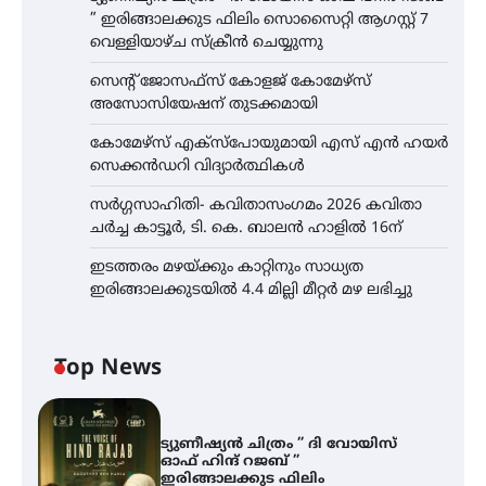
” ഇരിങ്ങാലക്കുട ഫിലിം സൊസൈറ്റി ആഗസ്റ്റ് 7
വെള്ളിയാഴ്ച സ്‌ക്രീൻ ചെയ്യുന്നു
സെന്റ് ജോസഫ്സ് കോളജ് കോമേഴ്‌സ്
അസോസിയേഷന് തുടക്കമായി
കോമേഴ്സ് എക്സ്പോയുമായി എസ് എൻ ഹയർ
സെക്കൻഡറി വിദ്യാർത്ഥികൾ
സർഗ്ഗസാഹിതി- കവിതാസംഗമം 2026 കവിതാ
ചർച്ച കാട്ടൂർ, ടി. കെ. ബാലൻ ഹാളിൽ 16ന്
ഇടത്തരം മഴയ്ക്കും കാറ്റിനും സാധ്യത
ഇരിങ്ങാലക്കുടയിൽ 4.4 മില്ലി മീറ്റർ മഴ ലഭിച്ചു
Top News
ട്യുണീഷ്യൻ ചിത്രം ” ദി വോയിസ്
ഓഫ് ഹിന്ദ് റജബ് ”
ഇരിങ്ങാലക്കുട ഫിലിം