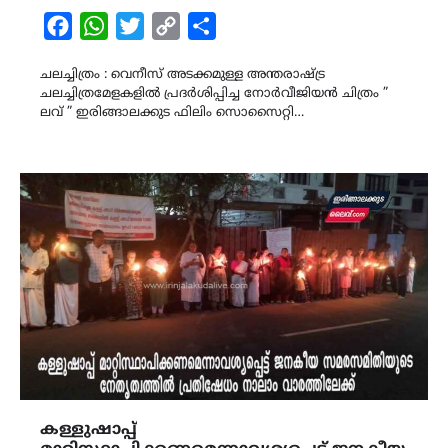
Facebook
WhatsApp
Twitter
Copy
Share
Link
ചലച്ചിത്രം : വെനീസ് അടക്കമുള്ള അന്തരാഷ്ട്ര
ചലച്ചിത്രമേളകളിൽ പ്രദർശിപ്പിച്ച നോർവീജിയൻ ചിത്രം ”
ലവ് ” ഇരിങ്ങാലക്കുട ഫിലിം സൊസൈറ്റി…
കള്ളുഷാപ്പ്