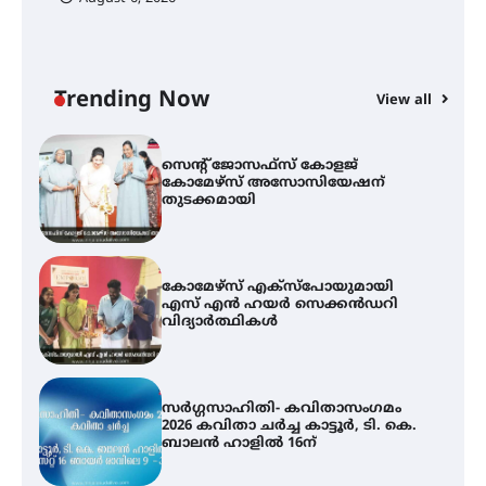
സെന്റ് ജോസഫ്സ് കോളജ്
കോമേഴ്‌സ് അസോസിയേഷന്
തുടക്കമായി
Trending Now
View all
കോമേഴ്സ് എക്സ്പോയുമായി
എസ് എൻ ഹയർ സെക്കൻഡറി
വിദ്യാർത്ഥികൾ
സർഗ്ഗസാഹിതി- കവിതാസംഗമം
2026 കവിതാ ചർച്ച കാട്ടൂർ, ടി. കെ.
ബാലൻ ഹാളിൽ 16ന്
ഇടത്തരം മഴയ്ക്കും കാറ്റിനും
സാധ്യത ഇരിങ്ങാലക്കുടയിൽ 4.4
മില്ലി മീറ്റർ മഴ ലഭിച്ചു