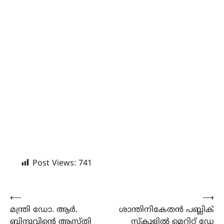
Post Views:
741
Post
⟵
⟶
മന്ത്രി ഡോ. ആർ.
ശാന്തിനികേതൻ പബ്ലിക്
navigation
ബിന്ദുവിന്റെ ആസ്തി
സ്കൂളിൽ മെറിറ്റ് ഡേ