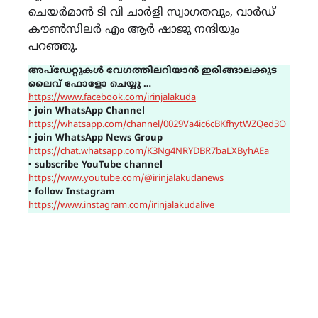
ചെയർമാൻ ടി വി ചാർളി സ്വാഗതവും, വാർഡ്
കൗൺസിലർ എം ആർ ഷാജു നന്ദിയും
പറഞ്ഞു.
അപ്ഡേറ്റുകൾ വേഗത്തിലറിയാൻ ഇരിങ്ങാലക്കുട
ലൈവ് ഫോളോ ചെയ്യൂ …
https://www.facebook.com/irinjalakuda
▪
join WhatsApp Channel
https://whatsapp.com/channel/0029Va4ic6cBKfhytWZQed3O
▪
join WhatsApp News Group
https://chat.whatsapp.com/K3Ng4NRYDBR7baLXByhAEa
▪
subscribe YouTube channel
https://www.youtube.com/@irinjalakudanews
▪
follow Instagram
https://www.instagram.com/irinjalakudalive