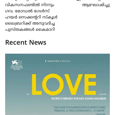
വികസനഫണ്ടിൽ നിന്നും
ആഘോഷിച്ചു
ഗവ. മോഡൽ ഗേൾസ്
ഹയർ സെക്കന്ററി സ്കൂൾ
ലൈബ്രറിക്ക് അനുവദിച്ച
പുസ്തകങ്ങള്‍ കൈമാറി
Recent News