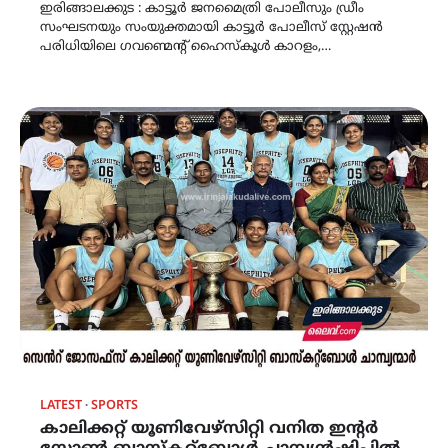
ഇരിങ്ങാലക്കുട : കാട്ടൂർ ജനമൈത്രി പോലീസും ഡ്രീം
സംഘടനയും സംയുക്തമായി കാട്ടൂർ പോലീസ് സ്റ്റേഷൻ
പരിധിയിലെ ഗവണ്മെന്റ് ഹൈസ്കൂൾ കാറളം,…
LATEST
SPORTS
കാലിക്കറ്റ് യൂണിവേഴ്സിറ്റി വനിത ഇന്‍റര്‍