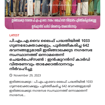
LATEST
പി.എം.എ.വൈ ലൈഫ് പദ്ധതിയിൽ 1033
ഗുണഭോക്താക്കളും, പൂർത്തീകരിച്ച 642
ഭവനങ്ങളുമായി ഇരിങ്ങാലക്കുട നഗരസഭ
സംസ്ഥാനത്ത് ഒന്നാമതെന്ന്
ചെയർപേഴ്സൺ : ഇൻഷുറൻസ് കാർഡ്
വിതരണവും താക്കോൽദാനവും
നിർവഹിച്ചു
November 29, 2023
ഇരിങ്ങാലക്കുട : പി.എം.എ.വൈ ലൈഫ് പദ്ധതിയിൽ 1033
ഗുണഭോക്താക്കളും പൂർത്തീകരിച്ച 642 ഭവനങ്ങളുമായി
ഇരിങ്ങാലക്കുട നഗരസഭ സംസ്ഥാനത്ത് ഒന്നാമതെന്ന്
നഗരസഭ…