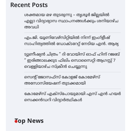
Recent Posts
ശക്തമായ മഴ തുടരുന്നു – തൃശൂർ ജില്ലയിൽ
എല്ലാ വിദ്യാഭ്യാസ സ്ഥാപനങ്ങൾക്കും ശനിയാഴ്ച
അവധി
എം.ജി. യൂണിവേഴ്‌സിറ്റിയിൽ നിന്ന് ഇംഗ്ളീഷ്
സാഹിത്യത്തിൽ ഡോക്ടറേറ്റ് നേടിയ എൻ. ആര്യ
ട്യുണീഷ്യൻ ചിത്രം ” ദി വോയിസ് ഓഫ് ഹിന്ദ് റജബ്
” ഇരിങ്ങാലക്കുട ഫിലിം സൊസൈറ്റി ആഗസ്റ്റ് 7
വെള്ളിയാഴ്ച സ്‌ക്രീൻ ചെയ്യുന്നു
സെന്റ് ജോസഫ്സ് കോളജ് കോമേഴ്‌സ്
അസോസിയേഷന് തുടക്കമായി
കോമേഴ്സ് എക്സ്പോയുമായി എസ് എൻ ഹയർ
സെക്കൻഡറി വിദ്യാർത്ഥികൾ
Top News