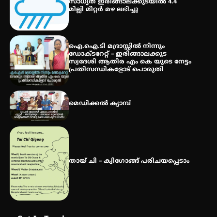
സാധ്യത ഇരിങ്ങാലക്കുടയിൽ 4.4
മില്ലി മീറ്റർ മഴ ലഭിച്ചു
സർഗ്ഗസാഹിതി- കവിതാസംഗമം
2026 കവിതാ ചർച്ച കാട്ടൂർ, ടി. കെ.
ഐ.ഐ.ടി മദ്രാസ്സിൽ നിന്നും
ബാലൻ ഹാളിൽ 16ന്
ഡോക്ടറേറ്റ് – ഇരിങ്ങാലക്കുട
സ്വദേശി ആതിര എം കെ യുടെ നേട്ടം
പ്രതിസന്ധികളോട് പൊരുതി
മെഡിക്കൽ ക്യാമ്പ്
തായ് ചി – ക്വിഗോങ്ങ് പരിചയപ്പെടാം