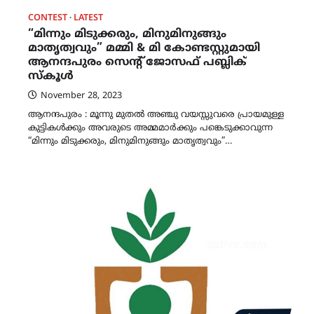
CONTEST
LATEST
“മിന്നും മിടുക്കരും, മിനുമിനുങ്ങും
മാതൃത്വവും” മമ്മി & മി കോണ്ടസ്റ്റുമായി
ആനന്ദപുരം സെന്റ് ജോസഫ് പബ്ലിക്
സ്കൂൾ
November 28, 2023
ആനന്ദപുരം : മൂന്നു മുതൽ അഞ്ചു വയസ്സുവരെ പ്രായമുള്ള
കുട്ടികൾക്കും അവരുടെ അമ്മമാർക്കും പങ്കെടുക്കാവുന്ന
“മിന്നും മിടുക്കരും, മിനുമിനുങ്ങും മാതൃത്വവും”…