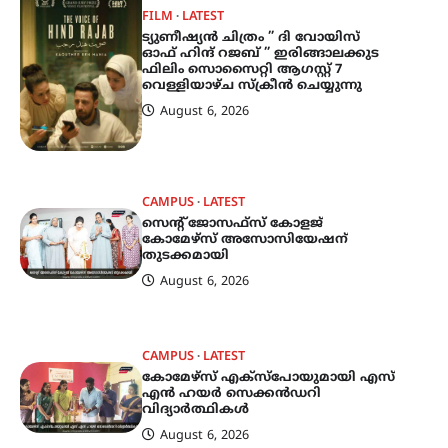
FILM
LATEST
ട്യുണീഷ്യൻ ചിത്രം ” ദി വോയിസ്
ഓഫ് ഹിന്ദ് റജബ് ” ഇരിങ്ങാലക്കുട
ഫിലിം സൊസൈറ്റി ആഗസ്റ്റ് 7
വെള്ളിയാഴ്ച സ്‌ക്രീൻ ചെയ്യുന്നു
August 6, 2026
CAMPUS
LATEST
സെന്റ് ജോസഫ്സ് കോളജ്
കോമേഴ്‌സ് അസോസിയേഷന്
തുടക്കമായി
August 6, 2026
CAMPUS
LATEST
കോമേഴ്സ് എക്സ്പോയുമായി എസ്
എൻ ഹയർ സെക്കൻഡറി
വിദ്യാർത്ഥികൾ
August 6, 2026