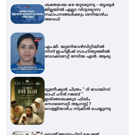
ശക്തമായ മഴ തുടരുന്നു – തൃശൂർ
ജില്ലയിൽ എല്ലാ വിദ്യാഭ്യാസ
സ്ഥാപനങ്ങൾക്കും ശനിയാഴ്ച
അവധി
എം.ജി. യൂണിവേഴ്‌സിറ്റിയിൽ
നിന്ന് ഇംഗ്ളീഷ് സാഹിത്യത്തിൽ
ഡോക്ടറേറ്റ് നേടിയ എൻ. ആര്യ
ട്യുണീഷ്യൻ ചിത്രം ” ദി വോയിസ്
ഓഫ് ഹിന്ദ് റജബ് ”
ഇരിങ്ങാലക്കുട ഫിലിം
സൊസൈറ്റി ആഗസ്റ്റ് 7
വെള്ളിയാഴ്ച സ്‌ക്രീൻ ചെയ്യുന്നു
സെന്റ് ജോസഫ്സ് കോളജ്