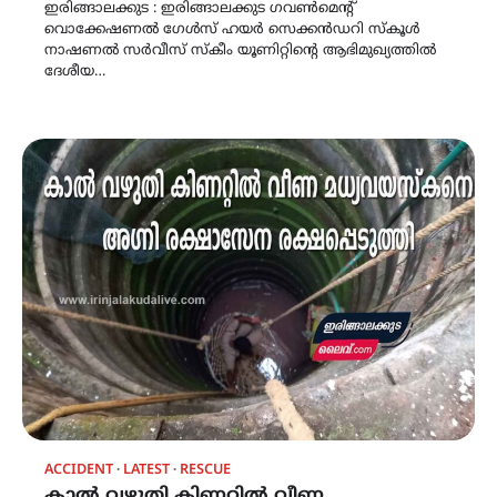
ഇരിങ്ങാലക്കുട : ഇരിങ്ങാലക്കുട ഗവൺമെന്റ്
വൊക്കേഷണൽ ഗേൾസ് ഹയർ സെക്കൻഡറി സ്കൂൾ
നാഷണൽ സർവീസ് സ്കീം യൂണിറ്റിന്റെ ആഭിമുഖ്യത്തിൽ
ദേശീയ…
ACCIDENT
LATEST
RESCUE
കാൽ വഴുതി കിണറ്റിൽ വീണ