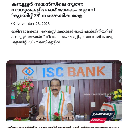
കമ്പ്യൂട്ടർ സയൻസിലെ നൂതന
സാധ്യതകളിലേക്ക് ജാലകം തുറന്ന്
‘ക്യുബിറ്റ് 23’ സാങ്കേതിക മേള
November 28, 2023
ഇരിങ്ങാലക്കുട : ക്രൈസ്റ്റ് കോളേജ് ഓഫ് എൻജിനീയറിങ്
കമ്പ്യൂട്ടർ സയൻസ് വിഭാഗം സംഘടിപ്പിച്ച സാങ്കേതിക മേള
‘ക്യുബിറ്റ് 23’ എക്സിക്യൂട്ടീവ്…