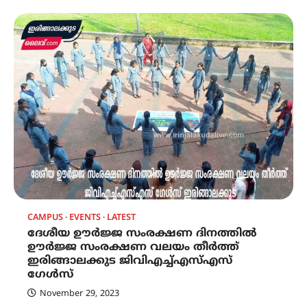
CAMPUS
EVENTS
LATEST
ദേശീയ ഊർജ്ജ സംരക്ഷണ ദിനത്തിൽ
ഊർജ്ജ സംരക്ഷണ വലയം തീർത്ത്
ഇരിങ്ങാലക്കുട ജിവിഎച്ച്എസ്എസ്
ഗേൾസ്
November 29, 2023