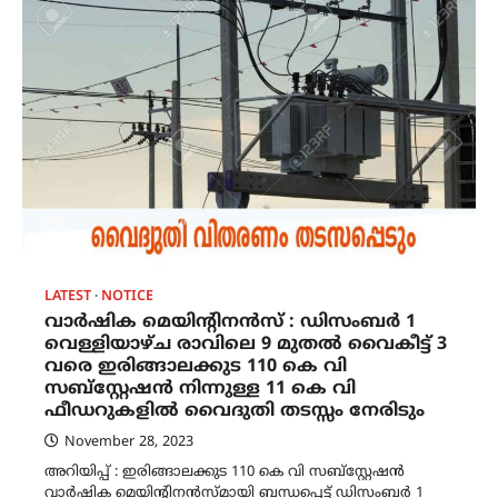
LATEST
NOTICE
വാർഷിക മെയിന്റിനൻസ് : ഡിസംബർ 1
വെള്ളിയാഴ്ച രാവിലെ 9 മുതൽ വൈകീട്ട് 3
വരെ ഇരിങ്ങാലക്കുട 110 കെ വി
സബ്സ്റ്റേഷൻ നിന്നുള്ള 11 കെ വി
ഫീഡറുകളിൽ വൈദുതി തടസ്സം നേരിടും
November 28, 2023
അറിയിപ്പ് : ഇരിങ്ങാലക്കുട 110 കെ വി സബ്സ്റ്റേഷൻ
വാർഷിക മെയിന്റിനൻസ്മായി ബന്ധപ്പെട്ട് ഡിസംബർ 1