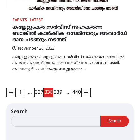
EVENTS
LATEST
കല്ലേറ്റുംകര സർവീസ് സഹകരണ
ബാങ്കിൽ കാർഷിക സെമിനാറും അവാർഡ്
ദാന ചടങ്ങും നടത്തി
November 26, 2023
കല്ലേറ്റുംകര : കല്ലേറ്റുംകര സർവീസ് സഹകരണ ബാങ്കിൽ
കാർഷിക സെമിനാറും അവാർഡ് ദാന ചടങ്ങും നടത്തി.
കർഷകശ്രീ മാസികയും കല്ലേറ്റുംകര…
Posts
1
…
337
338
339
…
440
pagination
Search
Search