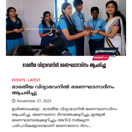
EVENTS
LATEST
ഭാരതീയ വിദ്യാഭവനിൽ ഭരണഘടനാദിനം
ആചരിച്ചു
November 27, 2023
ഇരിങ്ങാലക്കുട : ഭാരതീയ വിദ്യാഭവനിൽ ഭരണഘടനാദിനം
ആചരിച്ചു. ഭരണഘടനാ ദിനത്തെക്കുറിച്ചും ഇന്ത്യൻ
ഭരണഘടനയെക്കുറിച്ചും അറിവ് നൽകുന്ന
പരിപാടികളോടെയാണ് ഭരണഘടനാ ദിനം…