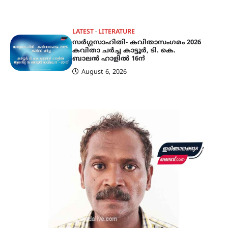
LATEST
LITERATURE
സർഗ്ഗസാഹിതി- കവിതാസംഗമം 2026
കവിതാ ചർച്ച കാട്ടൂർ, ടി. കെ.
ബാലൻ ഹാളിൽ 16ന്
August 6, 2026