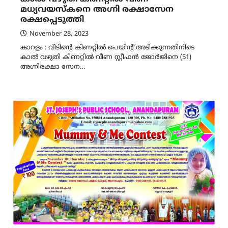
മധ്യവയസ്കനെ അഗ്നി രക്ഷാസേന
രക്ഷപ്പെടുത്തി
November 28, 2023
കാറളം : വീടിന്‍റെ കിണറ്റിൽ പെയിന്റ് അടിക്കുന്നതിനിടെ
കാൽ വഴുതി കിണറ്റിൽ വീണ സ്റ്റീഫൻ ജോർജിനെ (51)
അഗ്നിരക്ഷാ സേന…