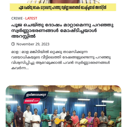
CRIME
LATEST
പൂജ ചെയ്തു ദോഷം മാറ്റാമെന്നു പറഞ്ഞു
സ്വർണ്ണാഭരണങ്ങൾ മോഷ്ടിച്ചയാൾ
അറസ്റ്റിൽ
November 29, 2023
മാള : മാള മങ്കിടിയിൽ ഒറ്റക്കു താമസിക്കുന്ന
വയോധികയുടെ വീട്ടിലെത്തി ദേഷങ്ങളുണ്ടെന്നു പറഞ്ഞു
വിശ്വസിപ്പിച്ചു ആറേമുക്കാൽ പവൻ സ്വർണ്ണാഭരണങ്ങൾ
കവർന്ന…