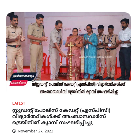
LATEST
സ്റ്റുഡന്റ് പോലീസ് കേഡറ്റ് (എസ്‌പിസി)
വിദ്യാർത്ഥികൾക്ക് അംബാസഡർസ്
ട്രെയിനിങ് ക്യാമ്പ് സംഘടിപ്പിച്ചു
November 27, 2023