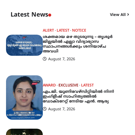
Latest News
View All
ALERT
LATEST
NOTICE
ശക്തമായ മഴ തുടരുന്നു – തൃശൂർ
ജില്ലയിൽ എല്ലാ വിദ്യാഭ്യാസ
സ്ഥാപനങ്ങൾക്കും ശനിയാഴ്ച
അവധി
August 7, 2026
AWARD
EXCLUSIVE
LATEST
എം.ജി. യൂണിവേഴ്‌സിറ്റിയിൽ നിന്ന്
ഇംഗ്ളീഷ് സാഹിത്യത്തിൽ
ഡോക്ടറേറ്റ് നേടിയ എൻ. ആര്യ
August 7, 2026